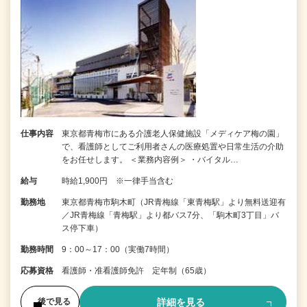
仕事内容
東京都青梅市にある介護老人保健施設「メディケア梅の園」
で、看護師としてご利用者さんの医療処置や日常生活の介助
をお任せします。 ＜業務内容例＞ ・バイタル…
給与
時給1,900円 ※一律手当含む
勤務地
東京都青梅市駒木町（JR青梅線「東青梅駅」より無料送迎有
／JR青梅線「青梅駅」より都バス7分、「駒木町3丁目」バ
ス停下車）
勤務時間
9：00～17：00（実働7時間）
応募資格
看護師・准看護師免許 定年制（65歳）
詳細を見る
後で見る