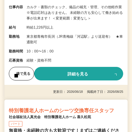
仕事内容
カルテ・書類のチェック、備品の補充・管理、その他軽作業
※電話応対はありません。 未経験の方も安心して働き始める
事が出来ます！ ＜変更範囲：変更なし＞
給与
時給1,226円以上
勤務地
東京都青梅市長渕（JR青梅線「河辺駅」より送迎有） ★車
通勤可
勤務時間
10：00〜16：00
応募資格
経験・資格不問
詳細を見る
後で見る
更新日： 2026/06/18 掲載終了日： 2026/08/25
特別養護老人ホームのシーツ交換専任スタッフ
社会福祉法人真光会 特別養護老人ホーム 喜久松苑
パート
無資格・未経験の方も大歓迎です！まずはご連絡くださ