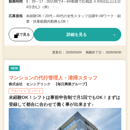
勤務時間
9：30～17：00の間で4～6H勤務で応相談 ※月8日以上(土日
4日含む) （例） ・…
応募資格
未経験OK！20代～40代の女性スタッフ活躍中♪Wワーク・副
業・扶養範囲内勤務もOK！
詳細を見る
後で見る
更新日： 2026/03/04 掲載終了日： 2026/09/30
NEW
マンションの代行管理人・清掃スタッフ
株式会社 センシアリンク 【毎日興業グループ】
アルバイト
パート
未経験OK！シフトは事前申告制で月1回でもOK！まずは
登録して都合に合わせて働く事が出来ます♪