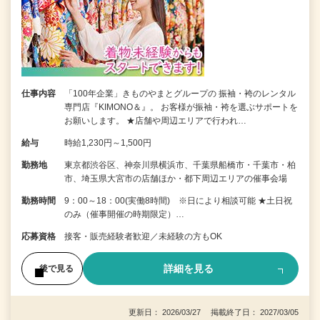
仕事内容
「100年企業」きものやまとグループの 振袖・袴のレンタル
専門店『KIMONO＆』。 お客様が振袖・袴を選ぶサポートを
お願いします。 ★店舗や周辺エリアで行われ…
給与
時給1,230円～1,500円
勤務地
東京都渋谷区、神奈川県横浜市、千葉県船橋市・千葉市・柏
市、埼玉県大宮市の店舗ほか・都下周辺エリアの催事会場
勤務時間
9：00～18：00(実働8時間) ※日により相談可能 ★土日祝
のみ（催事開催の時期限定）…
応募資格
接客・販売経験者歓迎／未経験の方もOK
詳細を見る
後で見る
更新日： 2026/03/27 掲載終了日： 2027/03/05