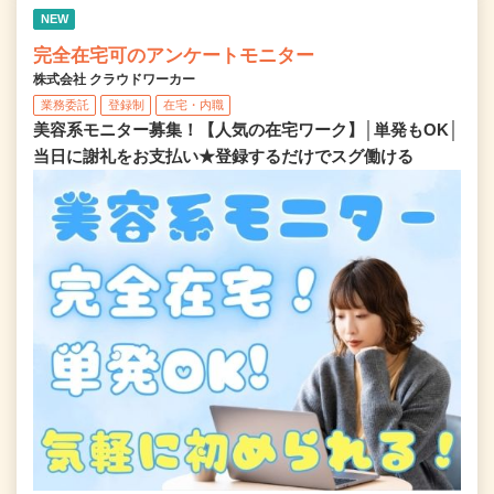
NEW
完全在宅可のアンケートモニター
株式会社 クラウドワーカー
業務委託
登録制
在宅・内職
美容系モニター募集！【人気の在宅ワーク】│単発もOK│
当日に謝礼をお支払い★登録するだけでスグ働ける