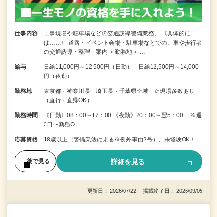
仕事内容
工事現場や駐車場などの交通誘導警備業務。 《具体的に
は……》 道路・イベント会場・駐車場などでの、車や歩行者
の交通誘導・整理・案内 ＜勤務地＞ …
給与
日給11,000円～12,500円（日勤） 日給12,500円～14,000
円（夜勤）
勤務地
東京都・神奈川県・埼玉県・千葉県全域 ☆現場多数あり
（直行・直帰OK）
勤務時間
《日勤》08：00～17：00 《夜勤》20：00～翌5：00 ※週
3日〜勤務O…
応募資格
18歳以上（警備業法による※例外事由2号）、未経験OK！
詳細を見る
後で見る
更新日： 2026/07/22 掲載終了日： 2026/09/05