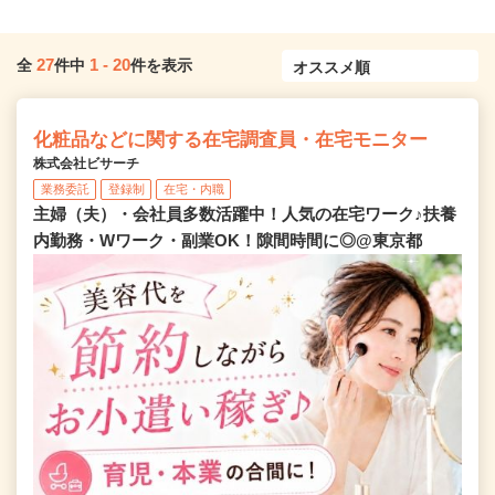
27
1
-
20
全
件中
件を表示
化粧品などに関する在宅調査員・在宅モニター
株式会社ビサーチ
業務委託
登録制
在宅・内職
主婦（夫）・会社員多数活躍中！人気の在宅ワーク♪扶養
内勤務・Wワーク・副業OK！隙間時間に◎@東京都