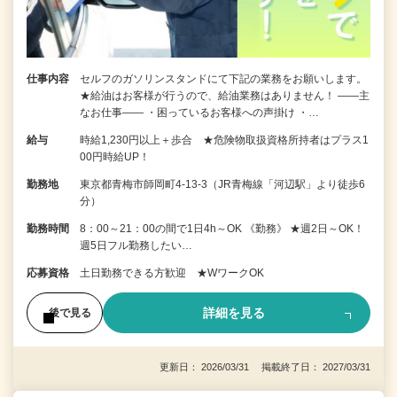
仕事内容
セルフのガソリンスタンドにて下記の業務をお願いします。
★給油はお客様が行うので、給油業務はありません！ ――主
なお仕事―― ・困っているお客様への声掛け ・…
給与
時給1,230円以上＋歩合 ★危険物取扱資格所持者はプラス1
00円時給UP！
勤務地
東京都青梅市師岡町4-13-3（JR青梅線「河辺駅」より徒歩6
分）
勤務時間
8：00～21：00の間で1日4h～OK 《勤務》 ★週2日～OK！
週5日フル勤務したい…
応募資格
土日勤務できる方歓迎 ★WワークOK
詳細を見る
後で見る
更新日： 2026/03/31 掲載終了日： 2027/03/31