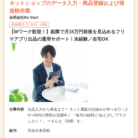
ネットショップのデータ入力・商品登録および発
送軽作業
合同会社Re Start
業務委託
在宅・内職
【Wワーク歓迎！】副業で月15万円前後を見込めるフリ
マアプリ出品の運用サポート！未経験／在宅OK
仕事内容
出品入力から発送まで！ ネット通販の仕組みが学べる◎ ＼2
0〜40代の男性が活躍中／ 「毎月の給料に“あと少し”プラス
したい！」 ⇒そんな〈目標〉を…
給与
完全出来高制