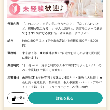
仕事内容
「このコスメ、自分の肌に合うかな？」「試してみたいけ
ど、費用が気になる…」 そんな気持ち、美容モニターで解決
できます♪ 気になる化粧品・健康食品・サプリメン…
給与
時給1,500円以上（完全出来高制／時間額1,500円～5,000
円）
勤務地
東京都下等 ◆勤務地多数♪ご自宅やお近くの店舗で間時間
に働けます♪
勤務時間
1日5分～OK！好きな時間やスキマ時間でサクッと♪ ☆1日の
み～中長期まで幅広く大歓迎♪…
応募資格
未経験OK＆年齢不問！夏休みの1回きり・単発も大歓迎！ ★
会社員・派遣社員・契約社員・個人事業主・パート・アルバ
イト・主婦（夫）・フリーターなど、20代～50代…
詳細を見る
後で見る