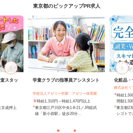
東京都のピックアップPR求人
検査スタッ
学童クラブの指導員アシスタント
化粧品・
株式会社リ
学校法人アゼリー学園 アゼリー保育園
時給1,
時給1,310円～時給1,470円以上
間額1,500
1（京成押上
東京都江戸川区中央1-8-21／JR総武
東京都2
.
線「新小岩駅」徒歩20分...
シゴトでき