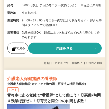
給与
5,000円以上（1回のモニター参加につき） ※完全出来高制
勤務地
東京都全域
勤務時間
9：00～17：00（モニター内容により異なります） 好きな時
間＆タイミングで勤務OK！…
応募資格
治験未経験OK 18歳以上であれば初めての方も安心して始
められます！
詳細を見る
後で見る
更新日： 2026/07/21 掲載終了日： 2026/11/13
介護老人保健施設の看護師
介護老人保健施設 メディケア梅の園（医療法人社団 和風会）
パート
青梅市にある老健で“看護師”として働こう！◎実働7時間
＆残業ほぼゼロ！◎育児と両立中の仲間も多数！