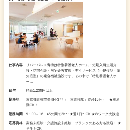
仕事内容
リバーパレス青梅は特別養護老人ホーム・短期入所生活介
護・訪問介護・居宅介護支援・デイサービス（小規模型・認
知症型）の複合福祉施設です。その中で「特別養護老人ホ
ー…
給与
時給1,230円以上
勤務地
東京都青梅市長淵4-377（「東青梅駅」徒歩15分） ★車通
勤OK！
勤務時間
9：00～16：45の間で3h〜 ★週1日〜OK ★Wワーク大歓迎
応募資格
実務未経験・介護施設未経験・ブランクのある方も歓迎！ ★
学生もOK