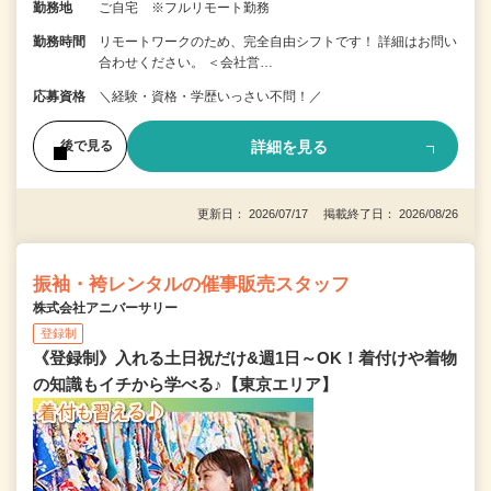
勤務地
ご自宅 ※フルリモート勤務
勤務時間
リモートワークのため、完全自由シフトです！ 詳細はお問い
合わせください。 ＜会社営…
応募資格
＼経験・資格・学歴いっさい不問！／
詳細を見る
後で見る
更新日： 2026/07/17 掲載終了日： 2026/08/26
振袖・袴レンタルの催事販売スタッフ
株式会社アニバーサリー
登録制
《登録制》入れる土日祝だけ&週1日～OK！着付けや着物
の知識もイチから学べる♪【東京エリア】