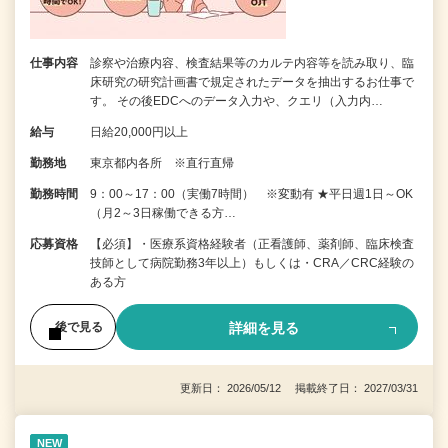
仕事内容
診察や治療内容、検査結果等のカルテ内容等を読み取り、臨
床研究の研究計画書で規定されたデータを抽出するお仕事で
す。 その後EDCへのデータ入力や、クエリ（入力内…
給与
日給20,000円以上
勤務地
東京都内各所 ※直行直帰
勤務時間
9：00～17：00（実働7時間） ※変動有 ★平日週1日～OK
（月2～3日稼働できる方…
応募資格
【必須】・医療系資格経験者（正看護師、薬剤師、臨床検査
技師として病院勤務3年以上）もしくは・CRA／CRC経験の
ある方
詳細を見る
後で見る
更新日： 2026/05/12 掲載終了日： 2027/03/31
NEW