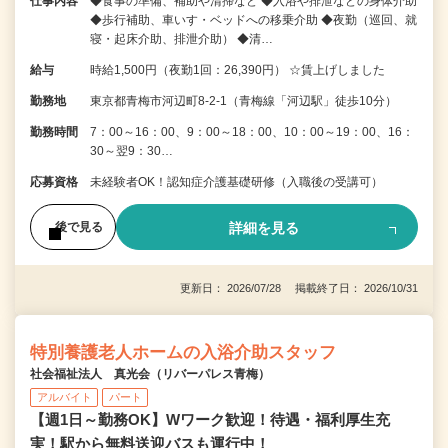
仕事内容
◆食事の準備、補助や清掃など ◆入浴や排泄などの身体介助
◆歩行補助、車いす・ベッドへの移乗介助 ◆夜勤（巡回、就
寝・起床介助、排泄介助） ◆清…
給与
時給1,500円（夜勤1回：26,390円） ☆賃上げしました
勤務地
東京都青梅市河辺町8‐2‐1（青梅線「河辺駅」徒歩10分）
勤務時間
7：00～16：00、9：00～18：00、10：00～19：00、16：
30～翌9：30…
応募資格
未経験者OK！認知症介護基礎研修（入職後の受講可）
詳細を見る
後で見る
更新日： 2026/07/28 掲載終了日： 2026/10/31
特別養護老人ホームの入浴介助スタッフ
社会福祉法人 真光会（リバーパレス青梅）
アルバイト
パート
【週1日～勤務OK】Wワーク歓迎！待遇・福利厚生充
実！駅から無料送迎バスも運行中！