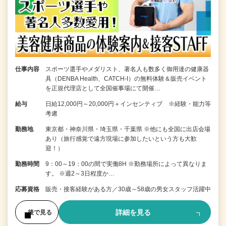
仕事内容
スポーツ選手やメダリスト、著名人も数多く御用達の健康器
具（DENBA Health、CATCH-I）の無料体験＆販売イベント
を正規代理店として全国催事場にて開催…
給与
日給12,000円～20,000円＋インセンティブ ※経験・能力等
考慮
勤務地
東京都・神奈川県・埼玉県・千葉県 ※他にも全国に出店会場
あり（旅行感覚で遠方現場に参加したいという方も大歓
迎！）
勤務時間
9：00～19：00の間で実働8H ※勤務場所によって異なりま
す。 ※週2～3日程度か…
応募資格
販売・接客経験がある方／30歳～58歳の男女スタッフ活躍中
詳細を見る
後で見る