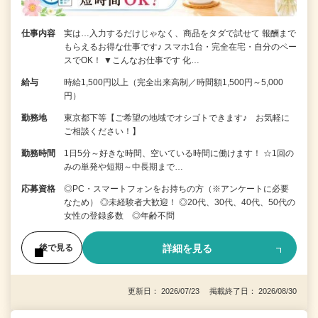
仕事内容
実は…入力するだけじゃなく、商品をタダで試せて 報酬まで
もらえるお得な仕事です♪ スマホ1台・完全在宅・自分のペー
スでOK！ ▼こんなお仕事です 化…
給与
時給1,500円以上（完全出来高制／時間額1,500円～5,000
円）
勤務地
東京都下等【ご希望の地域でオシゴトできます♪ お気軽に
ご相談ください！】
勤務時間
1日5分～好きな時間、空いている時間に働けます！ ☆1回の
みの単発や短期～中長期まで…
応募資格
◎PC・スマートフォンをお持ちの方（※アンケートに必要
なため） ◎未経験者大歓迎！ ◎20代、30代、40代、50代の
女性の登録多数 ◎年齢不問
詳細を見る
後で見る
更新日： 2026/07/23 掲載終了日： 2026/08/30