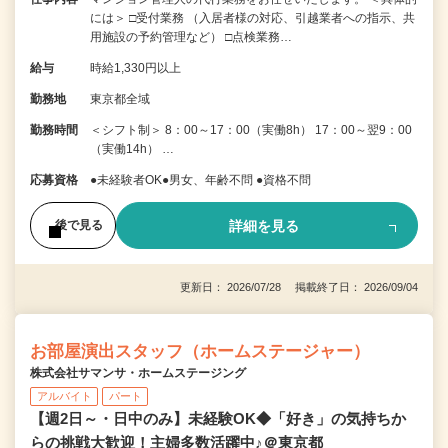
には＞ □受付業務 （入居者様の対応、引越業者への指示、共
用施設の予約管理など） □点検業務…
給与
時給1,330円以上
勤務地
東京都全域
勤務時間
＜シフト制＞ 8：00～17：00（実働8h） 17：00～翌9：00
（実働14h） …
応募資格
●未経験者OK●男女、年齢不問 ●資格不問
詳細を見る
後で見る
更新日： 2026/07/28 掲載終了日： 2026/09/04
お部屋演出スタッフ（ホームステージャー）
株式会社サマンサ・ホームステージング
アルバイト
パート
【週2日～・日中のみ】未経験OK◆「好き」の気持ちか
らの挑戦大歓迎！主婦多数活躍中♪＠東京都