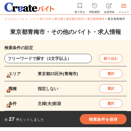
後で見る
閲覧履歴
会員登録
メニュー
クリエイトバイト・パート求人TOP
＞
東京都
＞
東京都23区外
＞
東京都青梅市
＞
東京都青梅市・そ
東京都青梅市・その他のバイト・求人情報
検索条件の設定
絞り込む
エリア
東京都23区外(青梅市)
選択
職種
指定しない
選択
条件
主婦(夫)歓迎
選択
27
検索条件を保存
全
件ヒットしました