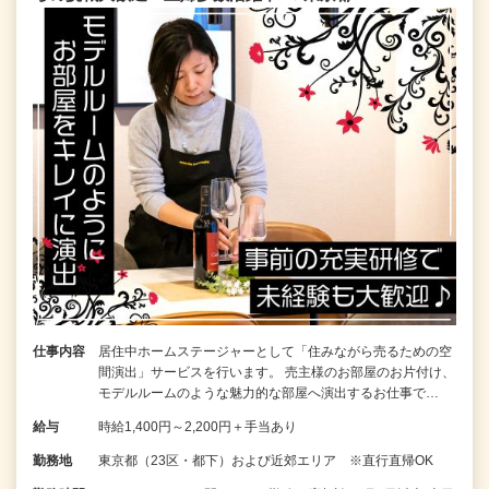
仕事内容
居住中ホームステージャーとして「住みながら売るための空
間演出」サービスを行います。 売主様のお部屋のお片付け、
モデルルームのような魅力的な部屋へ演出するお仕事で…
給与
時給1,400円～2,200円＋手当あり
勤務地
東京都（23区・都下）および近郊エリア ※直行直帰OK