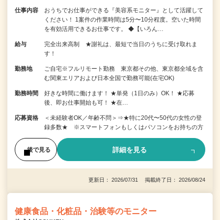
仕事内容
おうちでお仕事ができる『美容系モニター』として活躍して
ください！ 1案件の作業時間は5分〜10分程度。空いた時間
を有効活用できるお仕事です。 ◆【いろん…
給与
完全出来高制 ★謝礼は、最短で当日のうちに受け取れま
す！
勤務地
ご自宅※フルリモート勤務 東京都その他、東京都全域を含
む関東エリアおよび日本全国で勤務可能(在宅OK)
勤務時間
好きな時間に働けます！ ★単発（1日のみ）OK！ ★応募
後、即お仕事開始も可！ ★在…
応募資格
＜未経験者OK／年齢不問＞⇒★特に20代〜50代の女性の登
録多数★ ※スマートフォンもしくはパソコンをお持ちの方
詳細を見る
後で見る
更新日： 2026/07/31 掲載終了日： 2026/08/24
健康食品・化粧品・治験等のモニター