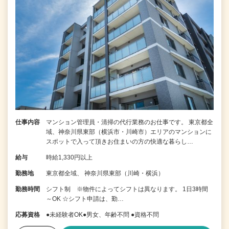
仕事内容
マンション管理員・清掃の代行業務のお仕事です。 東京都全
域、神奈川県東部（横浜市・川崎市）エリアのマンションに
スポットで入って頂きお住まいの方の快適な暮らし…
給与
時給1,330円以上
勤務地
東京都全域、 神奈川県東部（川崎・横浜）
勤務時間
シフト制 ※物件によってシフトは異なります。 1日3時間
～OK ☆シフト申請は、勤…
応募資格
●未経験者OK●男女、年齢不問 ●資格不問