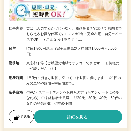
仕事内容
実は…入力するだけじゃなく、商品をタダで試せて 報酬まで
もらえるお得な仕事です♪ スマホ1台・完全在宅・自分のペー
スでOK！ ▼こんなお仕事です 化…
給与
時給1,500円以上（完全出来高制／時間額1,500円～5,000
円）
勤務地
東京都下等【ご希望の地域でオシゴトできます♪ お気軽に
ご相談ください！】
勤務時間
1日5分～好きな時間、空いている時間に働けます！ ☆1回の
みの単発や短期～中長期まで…
応募資格
◎PC・スマートフォンをお持ちの方（※アンケートに必要
なため） ◎未経験者大歓迎！ ◎20代、30代、40代、50代の
女性の登録多数 ◎年齢不問
詳細を見る
後で見る