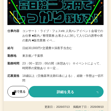
仕事内容
コンサート・ライブ・フェスetc 人気×レアイベント会場での
お仕事 ■案内／整理業務 お客さんに対して入り口の誘導や席
の案内 ■販売業務 イベ…
給与
日給30,000円+交通費※深夜手当含む
勤務地
東京都／千葉県
勤務時間
23：00～翌23：00の間（休憩あり） ※イベントによって、
時間帯の変動あり ※一定…
応募資格
18歳以上（労働基準法第61条による）、経験・学歴は一切不
問
詳細を見る
後で見る
更新日： 2026/07/13 掲載終了日： 2026/08/10