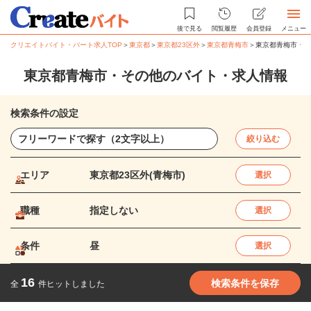
後で見る
閲覧履歴
会員登録
メニュー
クリエイトバイト・パート求人TOP
＞
東京都
＞
東京都23区外
＞
東京都青梅市
＞
東京都青梅市・そ
東京都青梅市・その他のバイト・求人情報
検索条件の設定
絞り込む
エリア
東京都23区外(青梅市)
選択
職種
指定しない
選択
条件
昼
選択
16
検索条件を保存
全
件ヒットしました