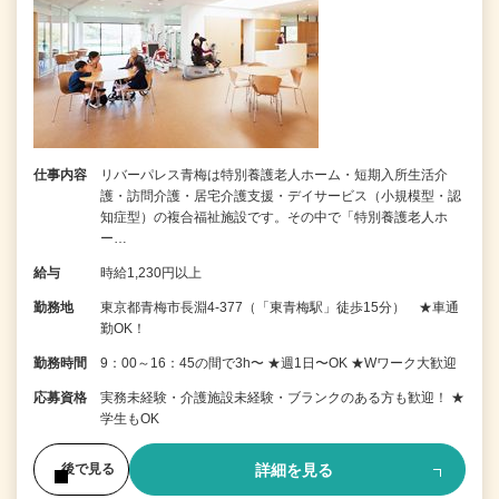
仕事内容
リバーパレス青梅は特別養護老人ホーム・短期入所生活介
護・訪問介護・居宅介護支援・デイサービス（小規模型・認
知症型）の複合福祉施設です。その中で「特別養護老人ホ
ー…
給与
時給1,230円以上
勤務地
東京都青梅市長淵4-377（「東青梅駅」徒歩15分） ★車通
勤OK！
勤務時間
9：00～16：45の間で3h〜 ★週1日〜OK ★Wワーク大歓迎
応募資格
実務未経験・介護施設未経験・ブランクのある方も歓迎！ ★
学生もOK
詳細を見る
後で見る