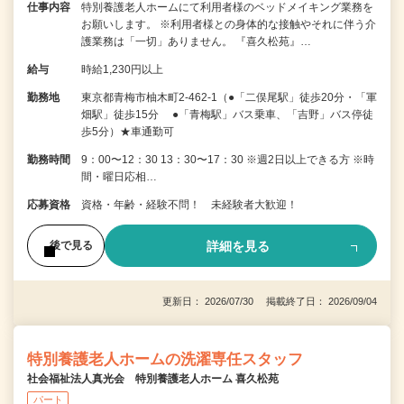
仕事内容
特別養護老人ホームにて利用者様のベッドメイキング業務を
お願いします。 ※利用者様との身体的な接触やそれに伴う介
護業務は「一切」ありません。 『喜久松苑』…
給与
時給1,230円以上
勤務地
東京都青梅市柚木町2-462-1（●「二俣尾駅」徒歩20分・「軍
畑駅」徒歩15分 ●「青梅駅」バス乗車、「吉野」バス停徒
歩5分）★車通勤可
勤務時間
9：00〜12：30 13：30〜17：30 ※週2日以上できる方 ※時
間・曜日応相…
応募資格
資格・年齢・経験不問！ 未経験者大歓迎！
詳細を見る
後で見る
更新日： 2026/07/30 掲載終了日： 2026/09/04
特別養護老人ホームの洗濯専任スタッフ
社会福祉法人真光会 特別養護老人ホーム 喜久松苑
パート