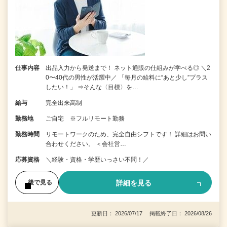
仕事内容
出品入力から発送まで！ ネット通販の仕組みが学べる◎ ＼2
0〜40代の男性が活躍中／ 「毎月の給料に“あと少し”プラス
したい！」 ⇒そんな〈目標〉を…
給与
完全出来高制
勤務地
ご自宅 ※フルリモート勤務
勤務時間
リモートワークのため、完全自由シフトです！ 詳細はお問い
合わせください。 ＜会社営…
応募資格
＼経験・資格・学歴いっさい不問！／
詳細を見る
後で見る
更新日： 2026/07/17 掲載終了日： 2026/08/26