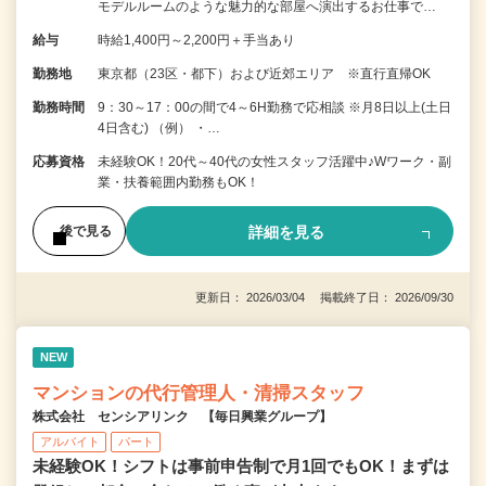
モデルルームのような魅力的な部屋へ演出するお仕事で…
給与
時給1,400円～2,200円＋手当あり
勤務地
東京都（23区・都下）および近郊エリア ※直行直帰OK
勤務時間
9：30～17：00の間で4～6H勤務で応相談 ※月8日以上(土日
4日含む) （例） ・…
応募資格
未経験OK！20代～40代の女性スタッフ活躍中♪Wワーク・副
業・扶養範囲内勤務もOK！
詳細を見る
後で見る
更新日： 2026/03/04 掲載終了日： 2026/09/30
NEW
マンションの代行管理人・清掃スタッフ
株式会社 センシアリンク 【毎日興業グループ】
アルバイト
パート
未経験OK！シフトは事前申告制で月1回でもOK！まずは