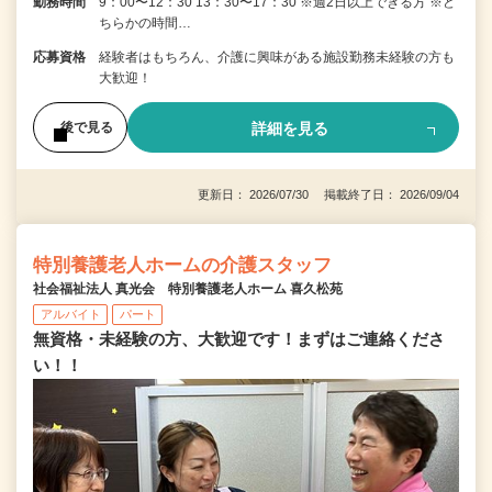
勤務時間
9：00〜12：30 13：30〜17：30 ※週2日以上できる方 ※ど
ちらかの時間…
応募資格
経験者はもちろん、介護に興味がある施設勤務未経験の方も
大歓迎！
詳細を見る
後で見る
更新日： 2026/07/30 掲載終了日： 2026/09/04
特別養護老人ホームの介護スタッフ
社会福祉法人 真光会 特別養護老人ホーム 喜久松苑
アルバイト
パート
無資格・未経験の方、大歓迎です！まずはご連絡くださ
い！！