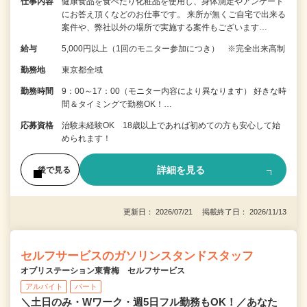
仕事内容
健康食品を食べたり化粧品を使用し、身体測定やアンケート
にお答え頂くなどのお仕事です。 来所が無くご自宅で出来る
案件や、弊社以外の場所で実施する案件もございます…
給与
5,000円以上（1回のモニター参加につき） ※完全出来高制
勤務地
東京都全域
勤務時間
9：00～17：00（モニター内容により異なります） 好きな時
間＆タイミングで勤務OK！…
応募資格
治験未経験OK 18歳以上であれば初めての方も安心して始
められます！
詳細を見る
後で見る
更新日： 2026/07/21 掲載終了日： 2026/11/13
セルフサービスのガソリンスタンドスタッフ
オブリステーション東青梅 セルフサービス
アルバイト
パート
＼土日のみ・Wワーク・週5日フル勤務もOK！／あなた