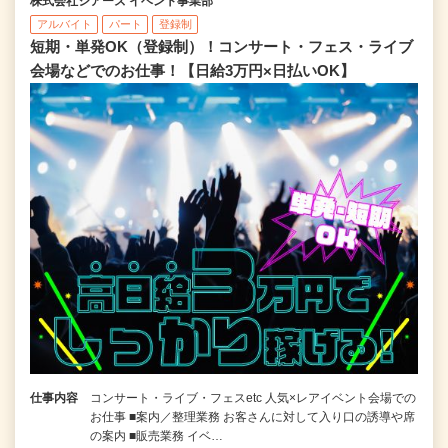
株式会社シアーズ イベント事業部
アルバイト
パート
登録制
短期・単発OK（登録制）！コンサート・フェス・ライブ
会場などでのお仕事！【日給3万円×日払いOK】
仕事内容
コンサート・ライブ・フェスetc 人気×レアイベント会場での
お仕事 ■案内／整理業務 お客さんに対して入り口の誘導や席
の案内 ■販売業務 イベ…