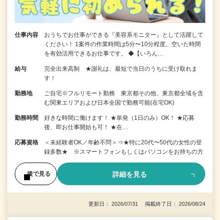
仕事内容
おうちでお仕事ができる『美容系モニター』として活躍して
ください！ 1案件の作業時間は5分〜10分程度。空いた時間
を有効活用できるお仕事です。 ◆【いろん…
給与
完全出来高制 ★謝礼は、最短で当日のうちに受け取れま
す！
勤務地
ご自宅※フルリモート勤務 東京都その他、東京都全域を含
む関東エリアおよび日本全国で勤務可能(在宅OK)
勤務時間
好きな時間に働けます！ ★単発（1日のみ）OK！ ★応募
後、即お仕事開始も可！ ★在…
応募資格
＜未経験者OK／年齢不問＞⇒★特に20代〜50代の女性の登
録多数★ ※スマートフォンもしくはパソコンをお持ちの方
詳細を見る
後で見る
更新日： 2026/07/31 掲載終了日： 2026/08/24