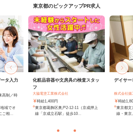
東京都のピックアップPR求人
データ入力
化粧品容器や文房具の検査スタッ
デイサー
フ
大脇電塗工業株式会社
株式会社揚
出来高制／時
時給1,400円
時給1,
の地域でオ
東京都葛飾区奥戸2-12-11（京成押上
東京都文京
相...
線「京成立石駅」徒歩10...
線・東京