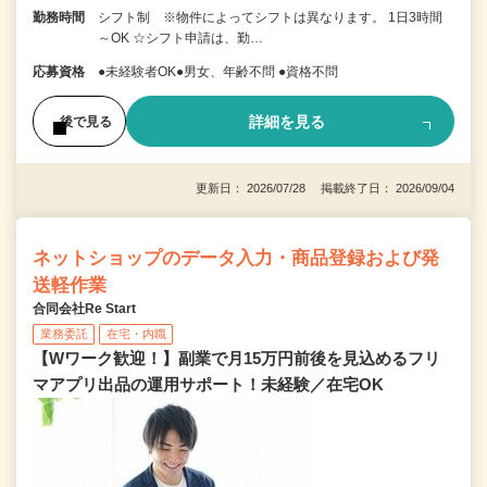
勤務時間
シフト制 ※物件によってシフトは異なります。 1日3時間
～OK ☆シフト申請は、勤…
応募資格
●未経験者OK●男女、年齢不問 ●資格不問
詳細を見る
後で見る
更新日： 2026/07/28 掲載終了日： 2026/09/04
ネットショップのデータ入力・商品登録および発
送軽作業
合同会社Re Start
業務委託
在宅・内職
【Wワーク歓迎！】副業で月15万円前後を見込めるフリ
マアプリ出品の運用サポート！未経験／在宅OK