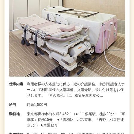
仕事内容
利用者様の入浴援助に係る一連の介護業務。 特別養護老人ホ
ームにて利用者様の入浴準備、入浴介助、後片付け等をお任
せします。 『喜久松苑』は、秩父多摩国立公…
給与
時給1,500円
勤務地
東京都青梅市柚木町2-462-1（●「二俣尾駅」徒歩20分・「軍
畑駅」徒歩15分 ●「青梅駅」バス乗車、「吉野」バス停徒
歩5分）★車通勤可