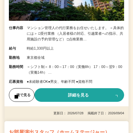
仕事内容
マンション管理人の代行業務をお任せいたします。 ＜具体的
には＞ □受付業務 （入居者様の対応、引越業者への指示、共
用施設の予約管理など） □点検業務…
給与
時給1,330円以上
勤務地
東京都全域
勤務時間
＜シフト制＞ 8：00～17：00（実働8h） 17：00～翌9：00
（実働14h） …
応募資格
●未経験者OK●男女、年齢不問 ●資格不問
詳細を見る
後で見る
更新日： 2026/07/28 掲載終了日： 2026/09/04
お部屋演出スタッフ（ホームステージャー）