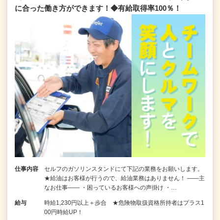
に合った働き方ができます！◆有給取得率100％！
仕事内容
セルフのガソリンスタンドにて下記の業務をお願いします。
★給油はお客様が行うので、給油業務はありません！ ――主
なお仕事―― ・困っているお客様への声掛け ・…
給与
時給1,230円以上＋歩合 ★危険物取扱資格所持者はプラス1
00円時給UP！