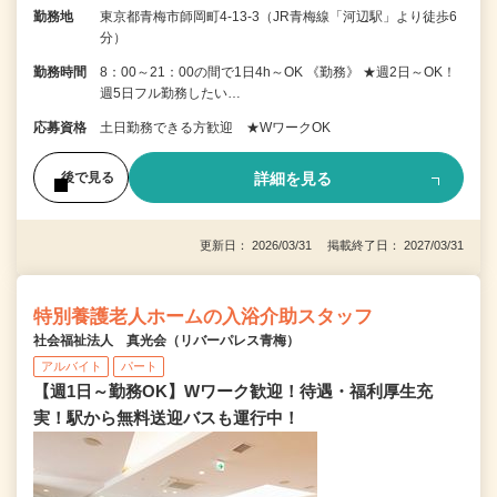
勤務地
東京都青梅市師岡町4-13-3（JR青梅線「河辺駅」より徒歩6
分）
勤務時間
8：00～21：00の間で1日4h～OK 《勤務》 ★週2日～OK！
週5日フル勤務したい…
応募資格
土日勤務できる方歓迎 ★WワークOK
詳細を見る
後で見る
更新日： 2026/03/31 掲載終了日： 2027/03/31
特別養護老人ホームの入浴介助スタッフ
社会福祉法人 真光会（リバーパレス青梅）
アルバイト
パート
【週1日～勤務OK】Wワーク歓迎！待遇・福利厚生充
実！駅から無料送迎バスも運行中！