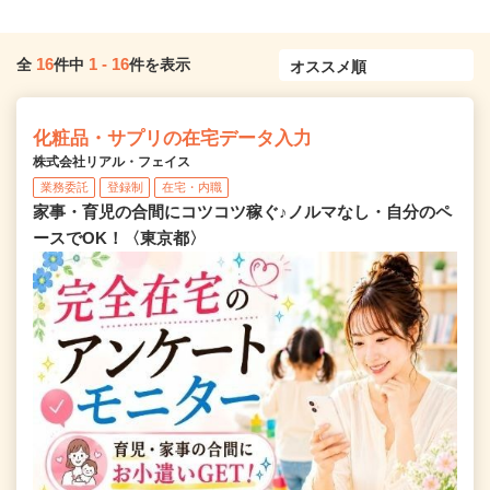
16
1
-
16
全
件中
件を表示
化粧品・サプリの在宅データ入力
株式会社リアル・フェイス
業務委託
登録制
在宅・内職
家事・育児の合間にコツコツ稼ぐ♪ノルマなし・自分のペ
ースでOK！〈東京都〉