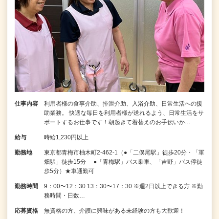
仕事内容
利用者様の食事介助、排泄介助、入浴介助、日常生活への援
助業務。 快適な毎日を利用者様が送れるよう、日常生活をサ
ポートするお仕事です！朝起きて着替えのお手伝いか…
給与
時給1,230円以上
勤務地
東京都青梅市柚木町2-462-1（●「二俣尾駅」徒歩20分・「軍
畑駅」徒歩15分 ●「青梅駅」バス乗車、「吉野」バス停徒
歩5分）★車通勤可
勤務時間
9：00〜12：30 13：30〜17：30 ※週2日以上できる方 ※勤
務時間・日数…
応募資格
無資格の方、介護に興味がある未経験の方も大歓迎！