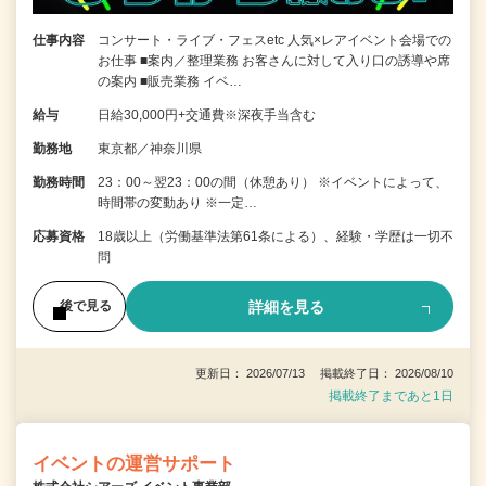
仕事内容
コンサート・ライブ・フェスetc 人気×レアイベント会場での
お仕事 ■案内／整理業務 お客さんに対して入り口の誘導や席
の案内 ■販売業務 イベ…
給与
日給30,000円+交通費※深夜手当含む
勤務地
東京都／神奈川県
勤務時間
23：00～翌23：00の間（休憩あり） ※イベントによって、
時間帯の変動あり ※一定…
応募資格
18歳以上（労働基準法第61条による）、経験・学歴は一切不
問
詳細を見る
後で見る
更新日： 2026/07/13 掲載終了日： 2026/08/10
掲載終了まであと1日
イベントの運営サポート