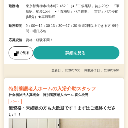
勤務地
東京都青梅市柚木町2-462-1（●「二俣尾駅」徒歩20分・「軍
畑駅」徒歩15分 ●「青梅駅」バス乗車、「吉野」バス停徒
歩5分）★車通勤可
勤務時間
9：00〜12：30 13：30〜17：30 ※週2日以上できる方 ※時
間・曜日応相…
応募資格
資格・経験不問！
詳細を見る
後で見る
更新日： 2026/07/30 掲載終了日： 2026/09/04
特別養護老人ホームの入浴介助スタッフ
社会福祉法人真光会 特別養護老人ホーム 喜久松苑
パート
無資格・未経験の方も大歓迎です！まずはご連絡くださ
い！！