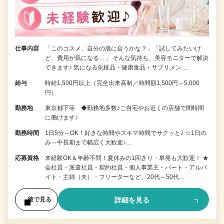
仕事内容
「このコスメ、自分の肌に合うかな？」「試してみたいけ
ど、費用が気になる…」 そんな気持ち、美容モニターで解決
できます♪ 気になる化粧品・健康食品・サプリメン…
給与
時給1,500円以上（完全出来高制／時間額1,500円～5,000
円）
勤務地
東京都下等 ◆勤務地多数♪ご自宅やお近くの店舗で間時間
に働けます♪
勤務時間
1日5分～OK！好きな時間やスキマ時間でサクッと♪ ☆1日の
み～中長期まで幅広く大歓迎♪…
応募資格
未経験OK＆年齢不問！夏休みの1回きり・単発も大歓迎！ ★
会社員・派遣社員・契約社員・個人事業主・パート・アルバ
イト・主婦（夫）・フリーターなど、20代～50代…
詳細を見る
後で見る