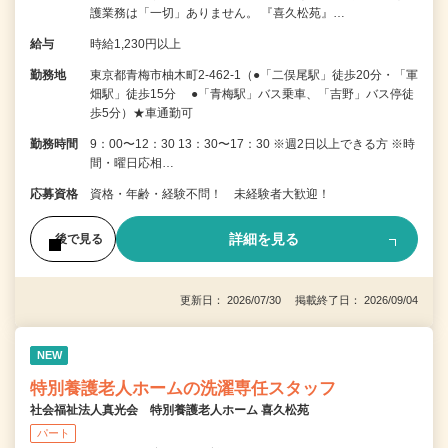
護業務は「一切」ありません。 『喜久松苑』…
給与
時給1,230円以上
勤務地
東京都青梅市柚木町2-462-1（●「二俣尾駅」徒歩20分・「軍
畑駅」徒歩15分 ●「青梅駅」バス乗車、「吉野」バス停徒
歩5分）★車通勤可
勤務時間
9：00〜12：30 13：30〜17：30 ※週2日以上できる方 ※時
間・曜日応相…
応募資格
資格・年齢・経験不問！ 未経験者大歓迎！
詳細を見る
後で見る
更新日： 2026/07/30 掲載終了日： 2026/09/04
NEW
特別養護老人ホームの洗濯専任スタッフ
社会福祉法人真光会 特別養護老人ホーム 喜久松苑
パート