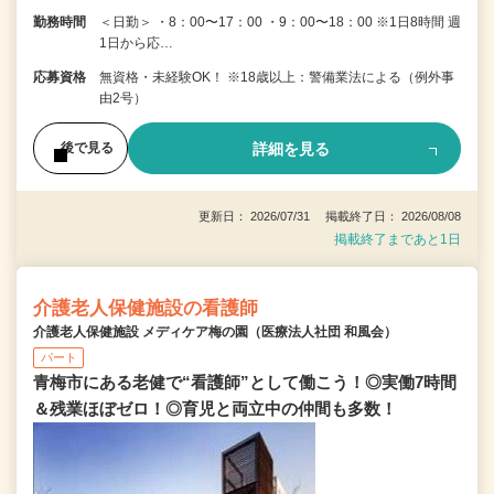
勤務時間
＜日勤＞ ・8：00〜17：00 ・9：00〜18：00 ※1日8時間 週
1日から応…
応募資格
無資格・未経験OK！ ※18歳以上：警備業法による（例外事
由2号）
詳細を見る
後で見る
更新日： 2026/07/31 掲載終了日： 2026/08/08
掲載終了まであと1日
介護老人保健施設の看護師
介護老人保健施設 メディケア梅の園（医療法人社団 和風会）
パート
青梅市にある老健で“看護師”として働こう！◎実働7時間
＆残業ほぼゼロ！◎育児と両立中の仲間も多数！