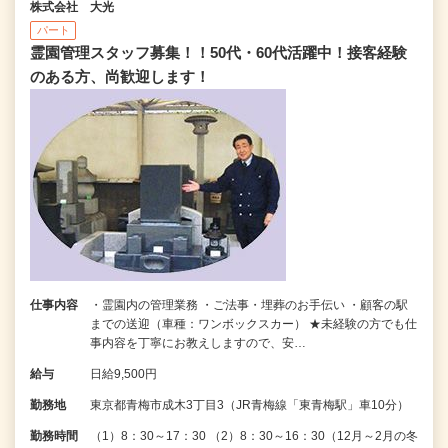
株式会社 大光
パート
霊園管理スタッフ募集！！50代・60代活躍中！接客経験
のある方、尚歓迎します！
仕事内容
・霊園内の管理業務 ・ご法事・埋葬のお手伝い ・顧客の駅
までの送迎（車種：ワンボックスカー） ★未経験の方でも仕
事内容を丁寧にお教えしますので、安…
給与
日給9,500円
勤務地
東京都青梅市成木3丁目3（JR青梅線「東青梅駅」車10分）
勤務時間
（1）8：30～17：30 （2）8：30～16：30（12月～2月の冬