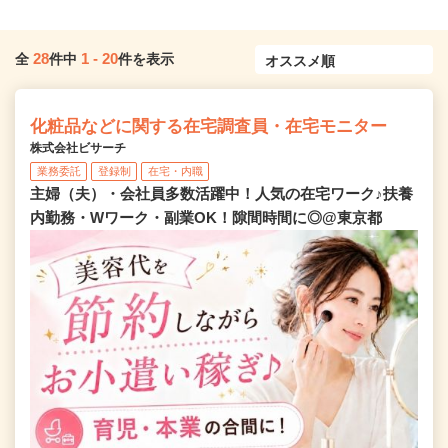
28
1
-
20
全
件中
件を表示
化粧品などに関する在宅調査員・在宅モニター
株式会社ビサーチ
業務委託
登録制
在宅・内職
主婦（夫）・会社員多数活躍中！人気の在宅ワーク♪扶養
内勤務・Wワーク・副業OK！隙間時間に◎@東京都