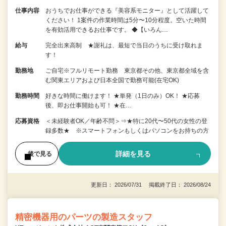
仕事内容
おうちでお仕事ができる『美容系モニター』として活躍して
ください！ 1案件の作業時間は5分〜10分程度。空いた時間
を有効活用できるお仕事です。 ◆【いろん…
給与
完全出来高制 ★謝礼は、最短で当日のうちに受け取れま
す！
勤務地
ご自宅※フルリモート勤務 東京都その他、東京都全域を含
む関東エリアおよび日本全国で勤務可能(在宅OK)
勤務時間
好きな時間に働けます！ ★単発（1日のみ）OK！ ★応募
後、即お仕事開始も可！ ★在…
応募資格
＜未経験者OK／年齢不問＞⇒★特に20代〜50代の女性の登
録多数★ ※スマートフォンもしくはパソコンをお持ちの方
詳細を見る
後で見る
更新日： 2026/07/31 掲載終了日： 2026/08/24
精密機器用のパーツの製造スタッフ