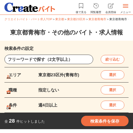
後で見る
閲覧履歴
会員登録
メニュー
クリエイトバイト・パート求人TOP
＞
東京都
＞
東京都23区外
＞
東京都青梅市
＞
東京都青梅市・そ
東京都青梅市・その他のバイト・求人情報
検索条件の設定
絞り込む
エリア
東京都23区外(青梅市)
選択
職種
指定しない
選択
条件
週4日以上
選択
28
検索条件を保存
全
件ヒットしました