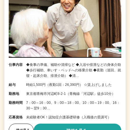
仕事内容
◆食事の準備、補助や清掃など ◆入浴や排泄などの身体介助
◆歩行補助、車いす・ベッドへの移乗介助 ◆夜勤（巡回、就
寝・起床介助、排泄介助） ◆清…
給与
時給1,500円（夜勤1回：26,390円） ☆賃上げしました
勤務地
東京都青梅市河辺町8‐2‐1（青梅線「河辺駅」徒歩10分）
勤務時間
7：00～16：00、9：00～18：00、10：00～19：00、16：
30～翌9：30…
応募資格
未経験者OK！認知症介護基礎研修（入職後の受講可）