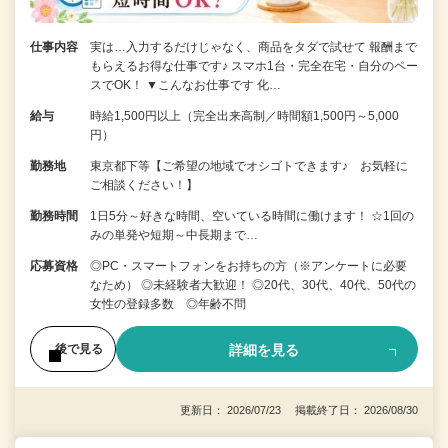
仕事内容
実は…入力するだけじゃなく、商品をタダで試せて 報酬まで
もらえるお得な仕事です♪ スマホ1台・完全在宅・自分のペー
スでOK！ ▼こんなお仕事です 化…
給与
時給1,500円以上（完全出来高制／時間額1,500円～5,000
円）
勤務地
東京都下等【ご希望の地域でオシゴトできます♪ お気軽に
ご相談ください！】
勤務時間
1日5分～好きな時間、空いている時間に働けます！ ☆1回の
みの単発や短期～中長期まで…
応募資格
◎PC・スマートフォンをお持ちの方（※アンケートに必要
なため） ◎未経験者大歓迎！ ◎20代、30代、40代、50代の
女性の登録多数 ◎年齢不問
詳細を見る
後で見る
更新日： 2026/07/23 掲載終了日： 2026/08/30