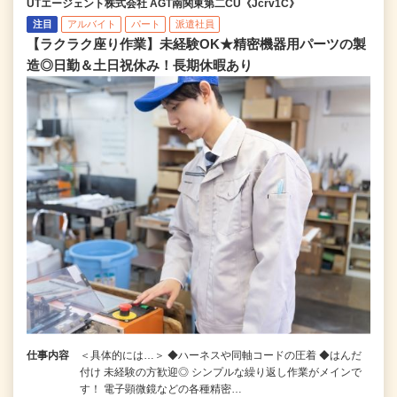
UTエージェント株式会社 AGT南関東第二CU《Jcrv1C》
注目
アルバイト
パート
派遣社員
【ラクラク座り作業】未経験OK★精密機器用パーツの製
造◎日勤＆土日祝休み！長期休暇あり
仕事内容
＜具体的には…＞ ◆ハーネスや同軸コードの圧着 ◆はんだ
付け 未経験の方歓迎◎ シンプルな繰り返し作業がメインで
す！ 電子顕微鏡などの各種精密…