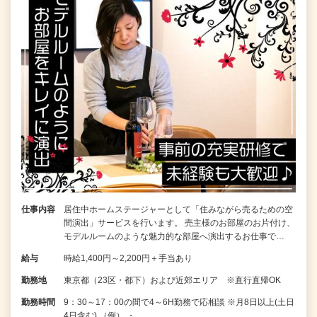
仕事内容
居住中ホームステージャーとして「住みながら売るための空
間演出」サービスを行います。 売主様のお部屋のお片付け、
モデルルームのような魅力的な部屋へ演出するお仕事で…
給与
時給1,400円～2,200円＋手当あり
勤務地
東京都（23区・都下）および近郊エリア ※直行直帰OK
勤務時間
9：30～17：00の間で4～6H勤務で応相談 ※月8日以上(土日
4日含む) （例） ・…