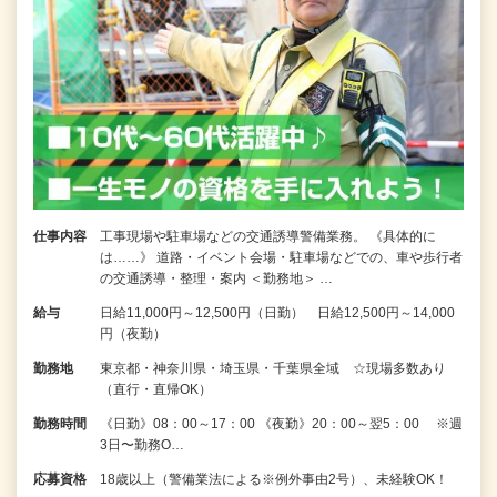
仕事内容
工事現場や駐車場などの交通誘導警備業務。 《具体的に
は……》 道路・イベント会場・駐車場などでの、車や歩行者
の交通誘導・整理・案内 ＜勤務地＞ …
給与
日給11,000円～12,500円（日勤） 日給12,500円～14,000
円（夜勤）
勤務地
東京都・神奈川県・埼玉県・千葉県全域 ☆現場多数あり
（直行・直帰OK）
勤務時間
《日勤》08：00～17：00 《夜勤》20：00～翌5：00 ※週
3日〜勤務O…
応募資格
18歳以上（警備業法による※例外事由2号）、未経験OK！