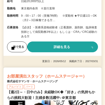
給与
日給20,000円以上
勤務地
東京都内各所 ※直行直帰
勤務時間
9：00～17：00（実働7時間） ※変動有 ★平日週1日～OK
（月2～3日稼働できる方…
応募資格
【必須】・医療系資格経験者（正看護師、薬剤師、臨床検査
技師として病院勤務3年以上）もしくは・CRA／CRC経験の
ある方
詳細を見る
後で見る
更新日： 2026/05/12 掲載終了日： 2027/03/31
お部屋演出スタッフ（ホームステージャー）
株式会社サマンサ・ホームステージング
アルバイト
パート
【週2日～・日中のみ】未経験OK◆「好き」の気持ちか
らの挑戦大歓迎！主婦多数活躍中♪＠東京都