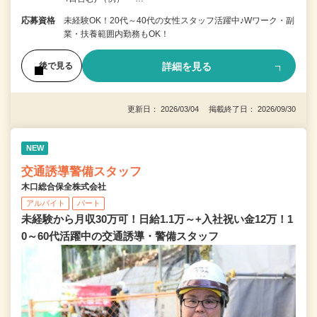
応募資格
未経験OK！20代～40代の女性スタッフ活躍中♪Wワーク・副
業・扶養範囲内勤務もOK！
詳細を見る
後で見る
更新日： 2026/03/04 掲載終了日： 2026/09/30
NEW
交通誘導警備スタッフ
木口総合保全株式会社
アルバイト
パート
未経験から月収30万可！日給1.1万～+入社祝い金12万！1
0～60代活躍中の交通誘導・警備スタッフ