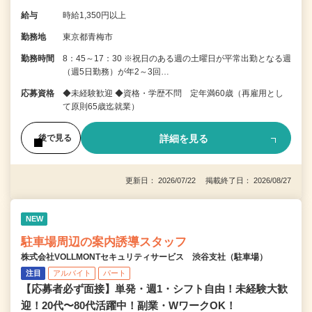
給与
時給1,350円以上
勤務地
東京都青梅市
勤務時間
8：45～17：30 ※祝日のある週の土曜日が平常出勤となる週
（週5日勤務）が年2～3回…
応募資格
◆未経験歓迎 ◆資格・学歴不問 定年満60歳（再雇用とし
て原則65歳迄就業）
詳細を見る
後で見る
更新日： 2026/07/22 掲載終了日： 2026/08/27
NEW
駐車場周辺の案内誘導スタッフ
株式会社VOLLMONTセキュリティサービス 渋谷支社（駐車場）
注目
アルバイト
パート
【応募者必ず面接】単発・週1・シフト自由！未経験大歓
迎！20代〜80代活躍中！副業・WワークOK！