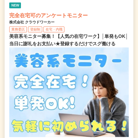
NEW
完全在宅可のアンケートモニター
株式会社 クラウドワーカー
業務委託
登録制
在宅・内職
美容系モニター募集！【人気の在宅ワーク】│単発もOK│
当日に謝礼をお支払い★登録するだけでスグ働ける