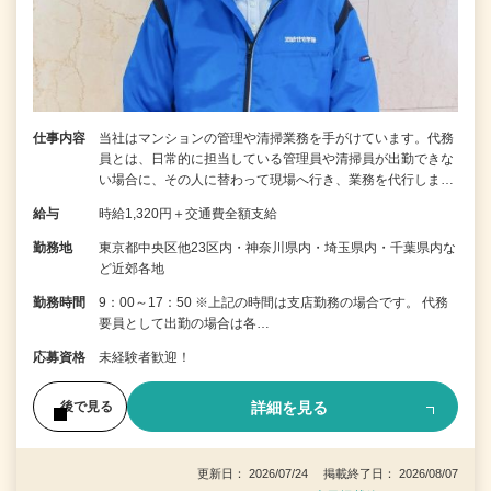
仕事内容
当社はマンションの管理や清掃業務を手がけています。代務
員とは、日常的に担当している管理員や清掃員が出勤できな
い場合に、その人に替わって現場へ行き、業務を代行しま…
給与
時給1,320円＋交通費全額支給
勤務地
東京都中央区他23区内・神奈川県内・埼玉県内・千葉県内な
ど近郊各地
勤務時間
9：00～17：50 ※上記の時間は支店勤務の場合です。 代務
要員として出勤の場合は各…
応募資格
未経験者歓迎！
詳細を見る
後で見る
更新日： 2026/07/24 掲載終了日： 2026/08/07