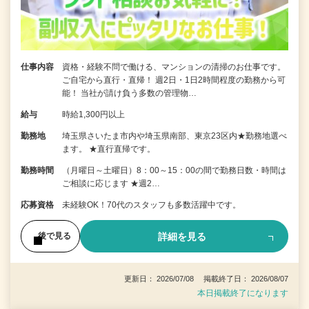
仕事内容
資格・経験不問で働ける、マンションの清掃のお仕事です。
ご自宅から直行・直帰！ 週2日・1日2時間程度の勤務から可
能！ 当社が請け負う多数の管理物…
給与
時給1,300円以上
勤務地
埼玉県さいたま市内や埼玉県南部、東京23区内★勤務地選べ
ます。 ★直行直帰です。
勤務時間
（月曜日～土曜日）8：00～15：00の間で勤務日数・時間は
ご相談に応じます ★週2…
応募資格
未経験OK！70代のスタッフも多数活躍中です。
詳細を見る
後で見る
更新日： 2026/07/08 掲載終了日： 2026/08/07
本日掲載終了になります