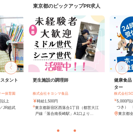
東京都のピックアップPR求人
シスタント
更生施設の調理師
健康食品
ター
リー保育園
株式会社キヨシマ食品
株式会社SO
0円以上
時給1,500円
5,000
つき） 
1／JR総武
東京都新宿区西落合1丁目（都営大江
.
戸線「落合南長崎駅」A1口より...
東京都