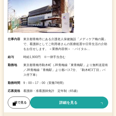
仕事内容
東京都青梅市にある介護老人保健施設「メディケア梅の園」
で、看護師としてご利用者さんの医療処置や日常生活の介助
をお任せします。 ＜業務内容例＞ ・バイタル…
給与
時給1,900円 ※一律手当含む
勤務地
東京都青梅市駒木町（JR青梅線「東青梅駅」より無料送迎有
／JR青梅線「青梅駅」より都バス7分、「駒木町3丁目」バ
ス停下車）
勤務時間
9：00～17：00（実働7時間）
応募資格
看護師・准看護師免許 定年制（65歳）
詳細を見る
後で見る