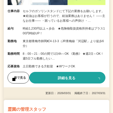
仕事内容
セルフのガソリンスタンドにて下記の業務をお願いします。
★給油はお客様が行うので、給油業務はありません！ ――主
なお仕事―― ・困っているお客様への声掛け ・…
給与
時給1,230円以上＋歩合 ★危険物取扱資格所持者はプラス1
00円時給UP！
勤務地
東京都青梅市師岡町4-13-3（JR青梅線「河辺駅」より徒歩6
分）
勤務時間
8：00～21：00の間で1日4h～OK 《勤務》 ★週2日～OK！
週5日フル勤務したい…
応募資格
土日勤務できる方歓迎 ★WワークOK
詳細を見る
後で見る
更新日： 2026/03/31 掲載終了日： 2027/03/31
霊園の管理スタッフ