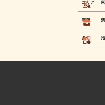
エリア
職種
条件