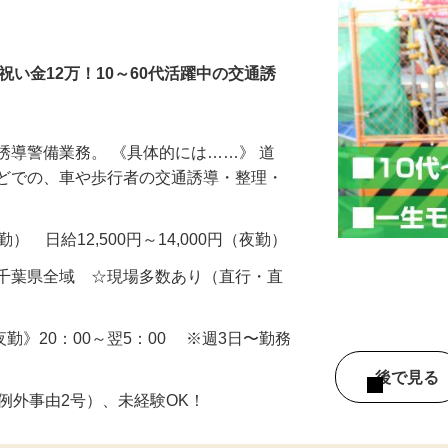
社祝い金12万！10～60代活躍中の交通誘
誘導警備業務。 《具体的には……》 道
などでの、車や歩行者の交通誘導・整理・
（日勤） 日給12,500円～14,000円（夜勤）
・千葉県全域 ☆現場多数あり（直行・直
 《夜勤》20：00～翌5：00 ※週3日〜勤務
後で見
※例外事由2号）、未経験OK！