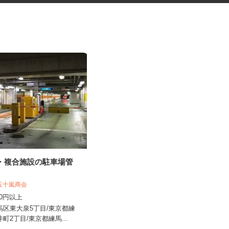
設・複合施設の駐車場管
施設警備スタッフ
木口総合保全株式会社
 五十嵐商会
日給10,500円〜21,000円 ※勤務場
,230円以上
所・時間帯による
練馬区東大泉5丁目/東京都練
東京都大田区・東京都新宿区 ☆他