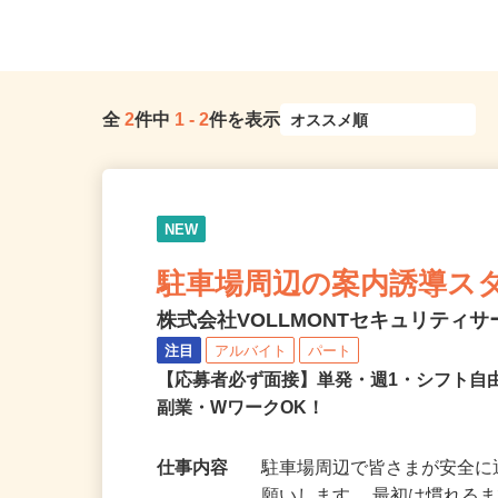
馬区石神井町2丁目/東京都練馬...
多数あり
全
2
件中
1
-
2
件を表示
NEW
駐車場周辺の案内誘導ス
株式会社VOLLMONTセキュリティ
注目
アルバイト
パート
【応募者必ず面接】単発・週1・シフト自
副業・WワークOK！