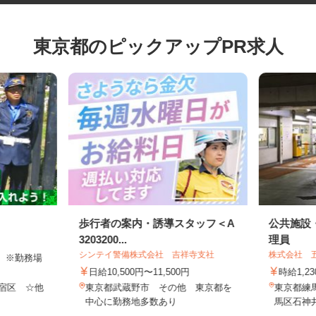
東京都のピックアップPR求人
歩行者の案内・誘導スタッフ＜A
公共施
3203200...
理員
シンテイ警備株式会社 吉祥寺支社
株式会社
00円 ※勤務場
日給10,500円〜11,500円
時給1
新宿区 ☆他
東京都武蔵野市 その他 東京都を
東京都