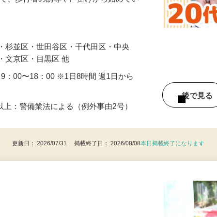
に通れるよう人や車の誘導・案内などをお
まで、歩行者の誘導や声掛けから始めてい
…
区・杉並区・世田谷区・千代田区・中央
・文京区・目黒区 他
・9：00〜18：00 ※1日8時間 週1日から
後で見
8歳以上：警備業法による（例外事由2号）
更新日： 2026/07/31 掲載終了日： 2026/08/08
本日掲載終了になります