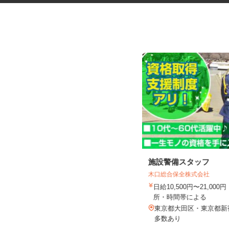
公共施設・複合施設の駐車場管
施設警備スタッフ
理員
木口総合保全株式会社
株式会社 五十嵐商会
日給10,500円〜21,0
時給1,230円以上
所・時間帯による
東京都練馬区東大泉5丁目/東京都練
東京都大田区・東京都