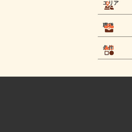
エリア
職種
条件