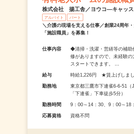
有料老人ホームの施設職
株式会社 揚工舎／ヨウコ―キャッ
アルバイト
パート
＼介護の現場を支える仕事／創業24周年
「施設職員」を募集！
仕事内容
◆清掃・洗濯・営繕等の補助
修がありますので、未経験
スタートできます。 …
給与
時給1,226円 ★賃上げし
勤務地
東京都三鷹市下連雀6‐6‐5
「下連雀」下車徒歩5分）
勤務時間
9：00～14：30、9：00～
応募資格
資格不問