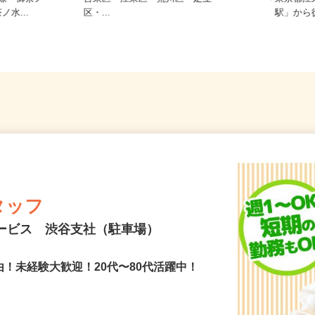
内線「御茶ノ
台東区・江東区・荒川区・足立
東京都
ノ水...
区・...
駅」か
タッフ
サービス 渋谷支社（駐車場）
由！未経験大歓迎！20代〜80代活躍中！