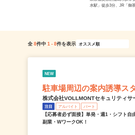
東京都江東区豊洲（有楽町線「豊洲
東京都文京区湯島/丸の
駅」から徒歩3分）
水駅」徒歩3分、JR「御茶
全
8
件中
1
-
8
件を表示
NEW
駐車場周辺の案内誘導ス
株式会社VOLLMONTセキュリティ
注目
アルバイト
パート
【応募者必ず面接】単発・週1・シフト自
副業・WワークOK！