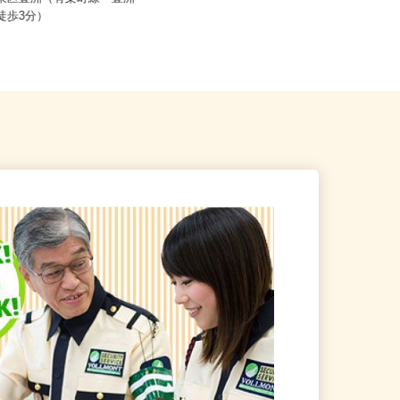
江東区豊洲（有楽町線「豊洲
東京都文京区湯島/丸の内線「御茶ノ
ら徒歩3分）
水駅」徒歩3分、JR「御茶ノ水...