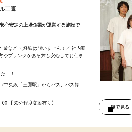
員
スル三鷹
・安心安定の上場企業が運営する施設で
作業など ＼経験は問いません！／ 社内研
の方やブランクがある方も安心してお仕事
ました！！
1（JR中央線「三鷹駅」からバス、バス停
18：00 【30分程度変動有り】
後で見