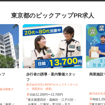
東京都のピックアップPR求人
ッフ
歩行者の誘導・案内警備スタッ
商業施
フ
株式会社VOLLMONTセキュリティサービ
ス 両国支社（夜勤...
【毎日興業グ
株式会社
日給12,200円〜13,700円
時給1,
東京都墨田区・葛飾区・江戸川区・