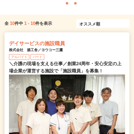
10
1
-
10
全
件中
件を表示
デイサービスの施設職員
株式会社 揚工舎／ヨウコー三鷹
アルバイト
パート
＼介護の現場を支える仕事／創業24周年・安心安定の上
場企業が運営する施設で「施設職員」を募集！