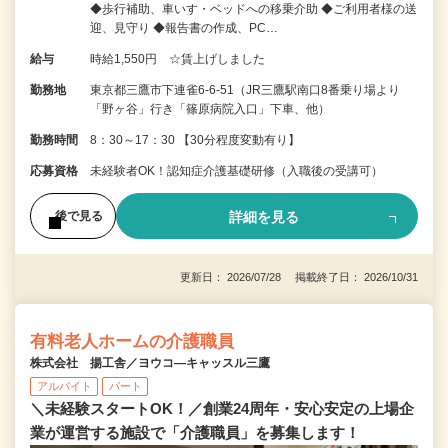
◆歩行補助、車いす・ベッドへの移乗介助 ◆ご利用者様の送
迎、見守り ◆報告書の作成、PC…
給与
時給1,550円 ☆賃上げしました
勤務地
東京都三鷹市下連雀6-6-51（JR三鷹駅南口8番乗り場より
「野ヶ谷」行き「篠原病院入口」下車、他）
勤務時間
8：30～17：30 【30分程度変動有り】
応募資格
未経験者OK！認知症介護基礎研修（入職後の受講可）
詳細を見る
後で見る
更新日： 2026/07/28 掲載終了日： 2026/10/31
有料老人ホームの介護職員
株式会社 揚工舎／ヨウコ―キャッスル三鷹
アルバイト
パート
＼未経験スタートOK！／創業24周年・安心安定の上場企
業が運営する施設で「介護職員」を募集します！