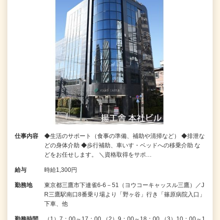
仕事内容
◆生活のサポート（食事の準備、補助や清掃など） ◆排泄な
どの身体介助 ◆歩行補助、車いす・ベッドへの移乗介助 な
どをお任せします。 ＼資格取得をサポ…
給与
時給1,300円
勤務地
東京都三鷹市下連雀6-6－51（ヨウコーキャッスル三鷹）／J
R三鷹駅南口8番乗り場より「野ヶ谷」行き「篠原病院入口」
下車、他
勤務時間
（1）7：00～17：00 （2）9：00～18：00 （3）10：00～1