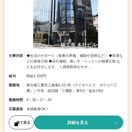
仕事内容
◆生活のサポート（食事の準備、補助や清掃など） ◆排泄な
どの身体介助 ◆歩行補助、車いす・ベッドへの移乗介助 な
どをお任せします。 ＼資格取得をサポ…
給与
時給1,300円
勤務地
東京都三鷹市上連雀6-32-36（デイサービス ヨウコー三
鷹）／中央・総武線「三鷹駅」車5分・徒歩19分
勤務時間
8：30～17：30
応募資格
未経験者OK！
詳細を見る
後で見る