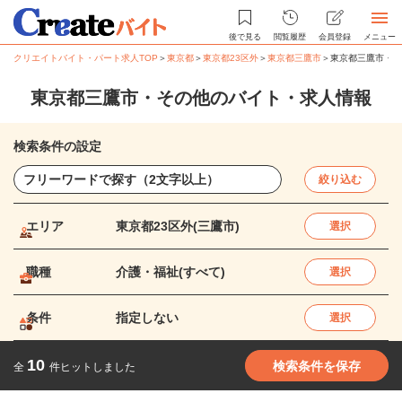
後で見る
閲覧履歴
会員登録
メニュー
クリエイトバイト・パート求人TOP
＞
東京都
＞
東京都23区外
＞
東京都三鷹市
＞
東京都三鷹市・そ
東京都三鷹市・その他のバイト・求人情報
検索条件の設定
絞り込む
エリア
東京都23区外(三鷹市)
選択
職種
介護・福祉(すべて)
選択
条件
指定しない
選択
10
検索条件を保存
全
件ヒットしました