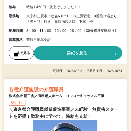
給与
時給1,450円 賃上げしました！！
勤務地
東京都三鷹市下連雀6-6-51（JR三鷹駅南口8番乗り場より
「野ヶ谷」行き「篠原病院入口」下車、他）
勤務時間
8：00～11：00、15：00～18：00 【30分程度変動有り】
応募資格
普通自動車免許
詳細を見る
後で見る
更新日： 2026/07/28 掲載終了日： 2026/10/31
各種介護施設の介護職員
株式会社 揚工舎／有料老人ホーム ヨウコーキャッスル三鷹
契約社員
＼東京都介護職員就業促進事業／未経験・無資格スター
トを応援！勤務中に学べて、時給も支給！