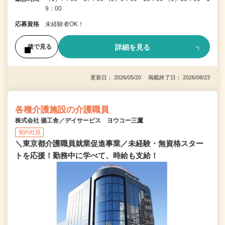
9：00
応募資格
未経験者OK！
詳細を見る
後で見る
更新日： 2026/05/20 掲載終了日： 2026/08/23
各種介護施設の介護職員
株式会社 揚工舎／デイサービス ヨウコー三鷹
契約社員
＼東京都介護職員就業促進事業／未経験・無資格スター
トを応援！勤務中に学べて、時給も支給！