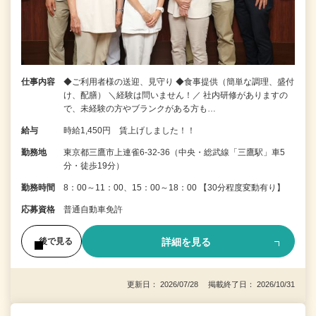
仕事内容
◆ご利用者様の送迎、見守り ◆食事提供（簡単な調理、盛付
け、配膳） ＼経験は問いません！／ 社内研修がありますの
で、未経験の方やブランクがある方も…
給与
時給1,450円 賃上げしました！！
勤務地
東京都三鷹市上連雀6-32-36（中央・総武線「三鷹駅」車5
分・徒歩19分）
勤務時間
8：00～11：00、15：00～18：00 【30分程度変動有り】
応募資格
普通自動車免許
詳細を見る
後で見る
更新日： 2026/07/28 掲載終了日： 2026/10/31