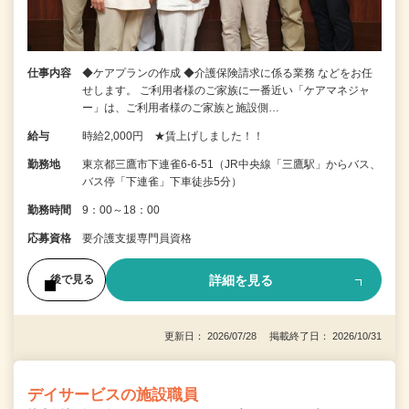
仕事内容
◆ケアプランの作成 ◆介護保険請求に係る業務 などをお任
せします。 ご利用者様のご家族に一番近い「ケアマネジャ
ー」は、ご利用者様のご家族と施設側…
給与
時給2,000円 ★賃上げしました！！
勤務地
東京都三鷹市下連雀6‐6‐51（JR中央線「三鷹駅」からバス、
バス停「下連雀」下車徒歩5分）
勤務時間
9：00～18：00
応募資格
要介護支援専門員資格
詳細を見る
後で見る
更新日： 2026/07/28 掲載終了日： 2026/10/31
デイサービスの施設職員