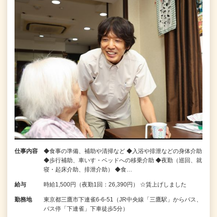
仕事内容
◆食事の準備、補助や清掃など ◆入浴や排泄などの身体介助
◆歩行補助、車いす・ベッドへの移乗介助 ◆夜勤（巡回、就
寝・起床介助、排泄介助） ◆食…
給与
時給1,500円（夜勤1回：26,390円） ☆賃上げしました
勤務地
東京都三鷹市下連雀6‐6‐51（JR中央線「三鷹駅」からバス、
バス停「下連雀」下車徒歩5分）