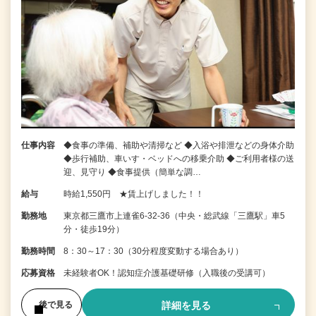
仕事内容
◆食事の準備、補助や清掃など ◆入浴や排泄などの身体介助
◆歩行補助、車いす・ベッドへの移乗介助 ◆ご利用者様の送
迎、見守り ◆食事提供（簡単な調…
給与
時給1,550円 ★賃上げしました！！
勤務地
東京都三鷹市上連雀6-32-36（中央・総武線「三鷹駅」車5
分・徒歩19分）
勤務時間
8：30～17：30（30分程度変動する場合あり）
応募資格
未経験者OK！認知症介護基礎研修（入職後の受講可）
詳細を見る
後で見る