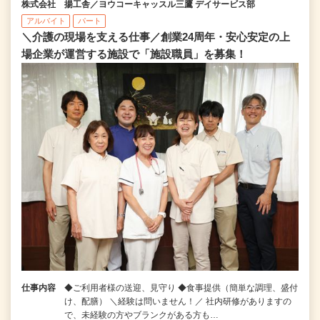
株式会社 揚工舎／ヨウコーキャッスル三鷹 デイサービス部
アルバイト
パート
＼介護の現場を支える仕事／創業24周年・安心安定の上
場企業が運営する施設で「施設職員」を募集！
仕事内容
◆ご利用者様の送迎、見守り ◆食事提供（簡単な調理、盛付
け、配膳） ＼経験は問いません！／ 社内研修がありますの
で、未経験の方やブランクがある方も…