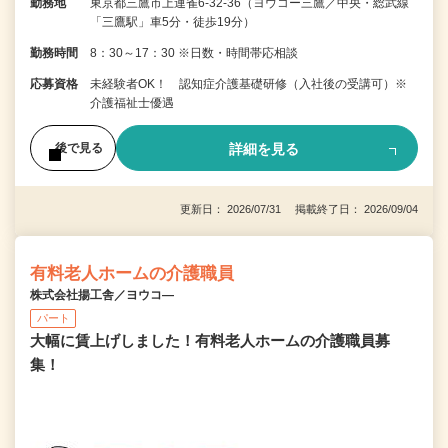
勤務地
東京都三鷹市上連雀6-32-36（ヨウコー三鷹／中央・総武線
「三鷹駅」車5分・徒歩19分）
勤務時間
8：30～17：30 ※日数・時間帯応相談
応募資格
未経験者OK！ 認知症介護基礎研修（入社後の受講可）※
介護福祉士優遇
詳細を見る
後で見る
更新日： 2026/07/31 掲載終了日： 2026/09/04
有料老人ホームの介護職員
株式会社揚工舎／ヨウコ―
パート
大幅に賃上げしました！有料老人ホームの介護職員募
集！