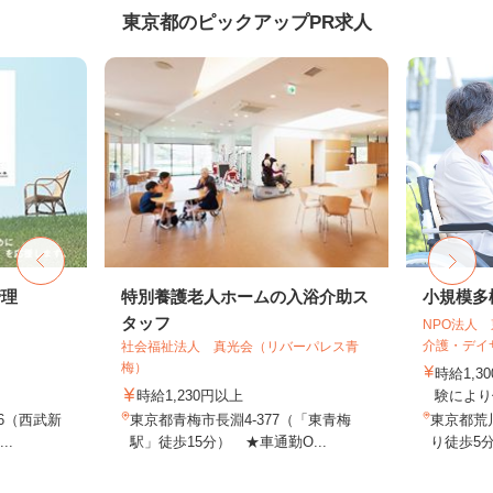
東京都のピックアップPR求人
管理
特別養護老人ホームの入浴介助ス
小規模多
タッフ
NPO法人
介護・デイサ
社会福祉法人 真光会（リバーパレス青
梅）
時給1,3
時給1,230円以上
験により
16（西武新
東京都青梅市長淵4-377（「東青梅
東京都荒
..
駅」徒歩15分） ★車通勤O...
り徒歩5分