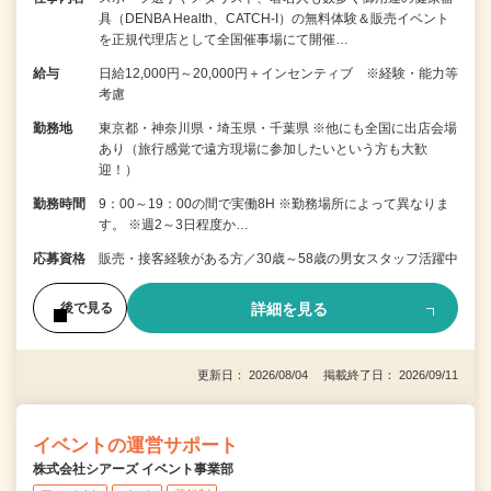
具（DENBA Health、CATCH-I）の無料体験＆販売イベント
を正規代理店として全国催事場にて開催…
給与
日給12,000円～20,000円＋インセンティブ ※経験・能力等
考慮
勤務地
東京都・神奈川県・埼玉県・千葉県 ※他にも全国に出店会場
あり（旅行感覚で遠方現場に参加したいという方も大歓
迎！）
勤務時間
9：00～19：00の間で実働8H ※勤務場所によって異なりま
す。 ※週2～3日程度か…
応募資格
販売・接客経験がある方／30歳～58歳の男女スタッフ活躍中
詳細を見る
後で見る
更新日： 2026/08/04 掲載終了日： 2026/09/11
イベントの運営サポート
株式会社シアーズ イベント事業部