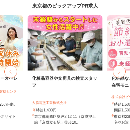
東京都のピックアップPR求人
ターオペレ
化粧品容器や文房具の検査スタッ
化粧品な
フ
在宅モニ
お客様センタ
株式会社ビ
大脇電塗工業株式会社
25万円以
時給1,
時給1,400円
間額1,500
ルネサイト
東京都葛飾区奥戸2-12-11（京成押上
東京都2
線「京成立石駅」徒歩10...
宅やお近