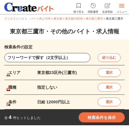
後で見る
閲覧履歴
会員登録
メニュー
クリエイトバイト・パート求人TOP
＞
東京都
＞
東京都23区外
＞
東京都三鷹市
＞
東京都三鷹市・そ
東京都三鷹市・その他のバイト・求人情報
検索条件の設定
絞り込む
エリア
東京都23区外(三鷹市)
選択
職種
指定しない
選択
条件
日給 12000円以上
選択
4
検索条件を保存
全
件ヒットしました