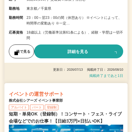
勤務地
東京都／千葉県
勤務時間
23：00～翌23：00の間（休憩あり） ※イベントによって、
時間帯の変動あり ※一定…
応募資格
18歳以上（労働基準法第61条による）、経験・学歴は一切不
問
詳細を見る
後で見る
更新日： 2026/07/13 掲載終了日： 2026/08/10
掲載終了まであと1日
イベントの運営サポート
株式会社シアーズ イベント事業部
アルバイト
パート
登録制
短期・単発OK（登録制）！コンサート・フェス・ライブ
会場などでのお仕事！【日給3万円×日払いOK】