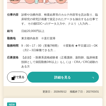
仕事内容
診察や治療内容、検査結果等のカルテ内容等を読み取り、臨
床研究の研究計画書で規定されたデータを抽出するお仕事で
す。 その後EDCへのデータ入力や、クエリ（入力内…
給与
日給20,000円以上
勤務地
東京都内各所 ※直行直帰
勤務時間
9：00～17：00（実働7時間） ※変動有 ★平日週1日～OK
（月2～3日稼働できる方…
応募資格
【必須】・医療系資格経験者（正看護師、薬剤師、臨床検査
技師として病院勤務3年以上）もしくは・CRA／CRC経験の
ある方
詳細を見る
後で見る
更新日： 2026/05/12 掲載終了日： 2027/03/31
NEW