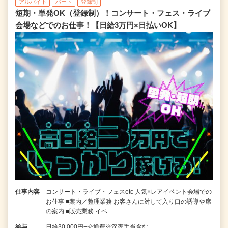
アルバイト
パート
登録制
短期・単発OK（登録制）！コンサート・フェス・ライブ
会場などでのお仕事！【日給3万円×日払いOK】
仕事内容
コンサート・ライブ・フェスetc 人気×レアイベント会場での
お仕事 ■案内／整理業務 お客さんに対して入り口の誘導や席
の案内 ■販売業務 イベ…
給与
日給30,000円+交通費※深夜手当含む