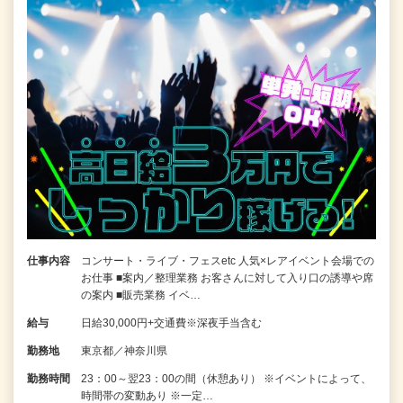
仕事内容
コンサート・ライブ・フェスetc 人気×レアイベント会場での
お仕事 ■案内／整理業務 お客さんに対して入り口の誘導や席
の案内 ■販売業務 イベ…
給与
日給30,000円+交通費※深夜手当含む
勤務地
東京都／神奈川県
勤務時間
23：00～翌23：00の間（休憩あり） ※イベントによって、
時間帯の変動あり ※一定…