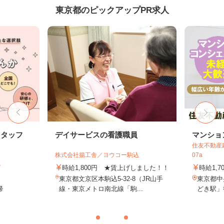
東京都のピックアップPR求人
スタッフ
デイサービスの看護職員
マンショ
住友不動産建
株式会社揚工舎／ヨウコー駒込
07a
ト
時給1,800円 ★賃上げしました！！
時給1,7
東京都文京区本駒込5-32-8（JR山手
東京都中
帰
線・東京メトロ南北線「駒...
どき駅」