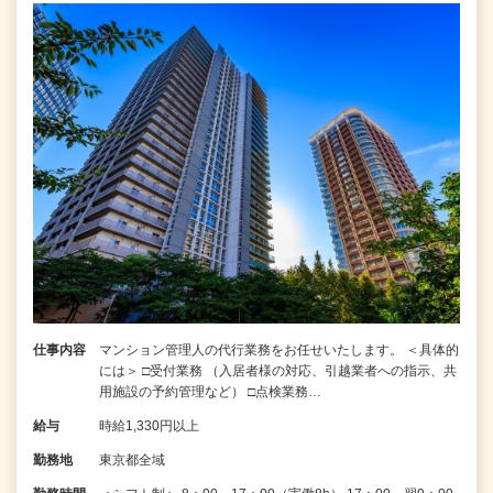
仕事内容
マンション管理人の代行業務をお任せいたします。 ＜具体的
には＞ □受付業務 （入居者様の対応、引越業者への指示、共
用施設の予約管理など） □点検業務…
給与
時給1,330円以上
勤務地
東京都全域