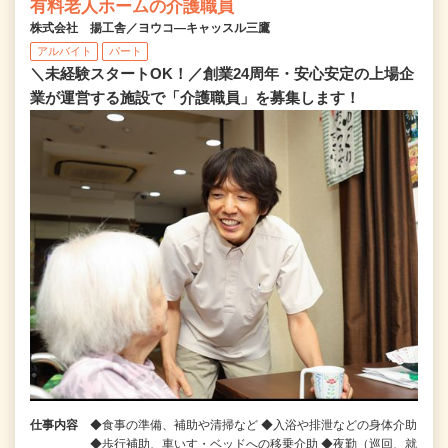
有料老人ホームの介護職員
株式会社 揚工舎／ヨウコ―キャッスル三鷹
アルバイト
パート
＼未経験スタートOK！／創業24周年・安心安定の上場企
業が運営する施設で「介護職員」を募集します！
仕事内容
◆食事の準備、補助や清掃など ◆入浴や排泄などの身体介助
◆歩行補助、車いす・ベッドへの移乗介助 ◆夜勤（巡回、就