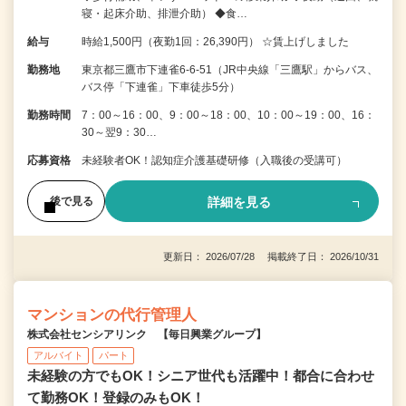
寝・起床介助、排泄介助） ◆食…
給与
時給1,500円（夜勤1回：26,390円） ☆賃上げしました
勤務地
東京都三鷹市下連雀6‐6‐51（JR中央線「三鷹駅」からバス、
バス停「下連雀」下車徒歩5分）
勤務時間
7：00～16：00、9：00～18：00、10：00～19：00、16：
30～翌9：30…
応募資格
未経験者OK！認知症介護基礎研修（入職後の受講可）
詳細を見る
後で見る
更新日： 2026/07/28 掲載終了日： 2026/10/31
マンションの代行管理人
株式会社センシアリンク 【毎日興業グループ】
アルバイト
パート
未経験の方でもOK！シニア世代も活躍中！都合に合わせ
て勤務OK！登録のみもOK！