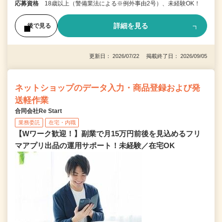
応募資格
18歳以上（警備業法による※例外事由2号）、未経験OK！
詳細を見る
後で見る
更新日： 2026/07/22 掲載終了日： 2026/09/05
ネットショップのデータ入力・商品登録および発
送軽作業
合同会社Re Start
業務委託
在宅・内職
【Wワーク歓迎！】副業で月15万円前後を見込めるフリ
マアプリ出品の運用サポート！未経験／在宅OK