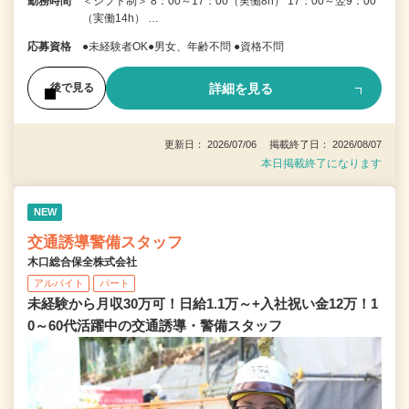
勤務時間
＜シフト制＞ 8：00～17：00（実働8h） 17：00～翌9：00
（実働14h） …
応募資格
●未経験者OK●男女、年齢不問 ●資格不問
詳細を見る
後で見る
更新日： 2026/07/06 掲載終了日： 2026/08/07
本日掲載終了になります
NEW
交通誘導警備スタッフ
木口総合保全株式会社
アルバイト
パート
未経験から月収30万可！日給1.1万～+入社祝い金12万！1
0～60代活躍中の交通誘導・警備スタッフ