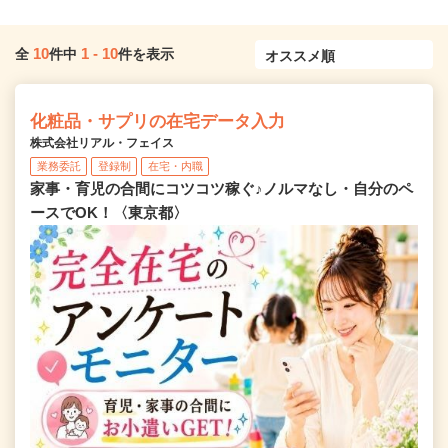
10
1
-
10
全
件中
件を表示
化粧品・サプリの在宅データ入力
株式会社リアル・フェイス
業務委託
登録制
在宅・内職
家事・育児の合間にコツコツ稼ぐ♪ノルマなし・自分のペ
ースでOK！〈東京都〉