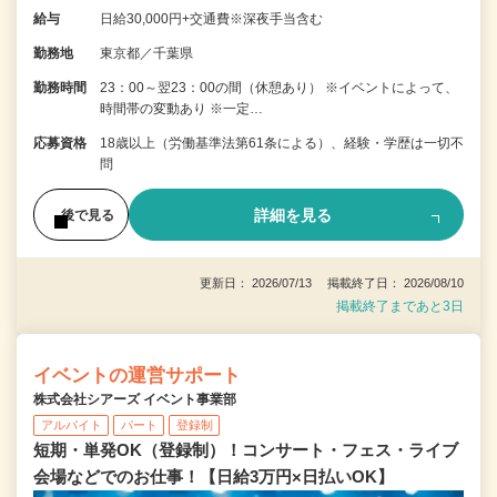
給与
日給30,000円+交通費※深夜手当含む
勤務地
東京都／千葉県
勤務時間
23：00～翌23：00の間（休憩あり） ※イベントによって、
時間帯の変動あり ※一定…
応募資格
18歳以上（労働基準法第61条による）、経験・学歴は一切不
問
詳細を見る
後で見る
更新日： 2026/07/13 掲載終了日： 2026/08/10
掲載終了まであと3日
イベントの運営サポート
株式会社シアーズ イベント事業部
アルバイト
パート
登録制
短期・単発OK（登録制）！コンサート・フェス・ライブ
会場などでのお仕事！【日給3万円×日払いOK】