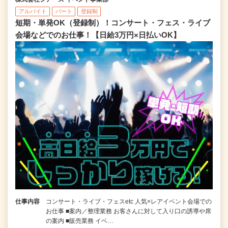
アルバイト
パート
登録制
短期・単発OK（登録制）！コンサート・フェス・ライブ
会場などでのお仕事！【日給3万円×日払いOK】
仕事内容
コンサート・ライブ・フェスetc 人気×レアイベント会場での
お仕事 ■案内／整理業務 お客さんに対して入り口の誘導や席
の案内 ■販売業務 イベ…