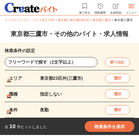
後で見る
閲覧履歴
会員登録
メニュー
クリエイトバイト・パート求人TOP
＞
東京都
＞
東京都23区外
＞
東京都三鷹市
＞
東京都三鷹市・そ
東京都三鷹市・その他のバイト・求人情報
検索条件の設定
絞り込む
エリア
東京都23区外(三鷹市)
選択
職種
指定しない
選択
条件
夜勤
選択
10
検索条件を保存
全
件ヒットしました