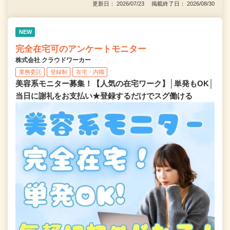
更新日： 2026/07/23 掲載終了日： 2026/08/30
NEW
完全在宅可のアンケートモニター
株式会社 クラウドワーカー
業務委託
登録制
在宅・内職
美容系モニター募集！【人気の在宅ワーク】│単発もOK│
当日に謝礼をお支払い★登録するだけでスグ働ける