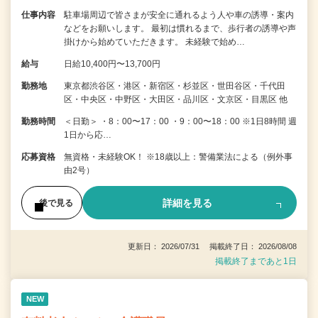
仕事内容
駐車場周辺で皆さまが安全に通れるよう人や車の誘導・案内
などをお願いします。 最初は慣れるまで、歩行者の誘導や声
掛けから始めていただきます。 未経験で始め…
給与
日給10,400円〜13,700円
勤務地
東京都渋谷区・港区・新宿区・杉並区・世田谷区・千代田
区・中央区・中野区・大田区・品川区・文京区・目黒区 他
勤務時間
＜日勤＞ ・8：00〜17：00 ・9：00〜18：00 ※1日8時間 週
1日から応…
応募資格
無資格・未経験OK！ ※18歳以上：警備業法による（例外事
由2号）
詳細を見る
後で見る
更新日： 2026/07/31 掲載終了日： 2026/08/08
掲載終了まであと1日
NEW