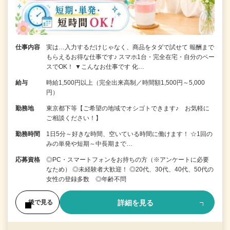
仕事内容
実は…入力するだけじゃなく、商品をタダで試せて 報酬まで
もらえるお得な仕事です♪ スマホ1台・完全在宅・自分のペー
スでOK！ ▼こんなお仕事です 化…
給与
時給1,500円以上（完全出来高制／時間額1,500円～5,000
円）
勤務地
東京都下等【ご希望の地域でオシゴトできます♪ お気軽に
ご相談ください！】
勤務時間
1日5分～好きな時間、空いている時間に働けます！ ☆1回の
みの単発や短期～中長期まで…
応募資格
◎PC・スマートフォンをお持ちの方（※アンケートに必要
なため） ◎未経験者大歓迎！ ◎20代、30代、40代、50代の
女性の登録多数 ◎年齢不問
詳細を見る
後で見る