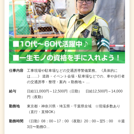
仕事内容
工事現場や駐車場などの交通誘導警備業務。 《具体的に
は……》 道路・イベント会場・駐車場などでの、車や歩行者
の交通誘導・整理・案内 ＜勤務地＞ …
給与
日給11,000円～12,500円（日勤） 日給12,500円～14,000
円（夜勤）
勤務地
東京都・神奈川県・埼玉県・千葉県全域 ☆現場多数あり
（直行・直帰OK）
勤務時間
《日勤》08：00～17：00 《夜勤》20：00～翌5：00 ※週
3日〜勤務O…