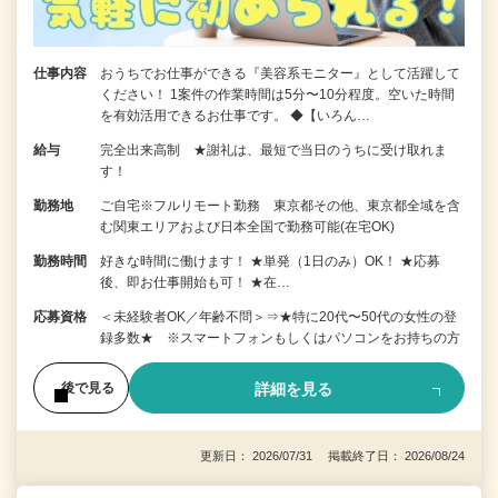
仕事内容
おうちでお仕事ができる『美容系モニター』として活躍して
ください！ 1案件の作業時間は5分〜10分程度。空いた時間
を有効活用できるお仕事です。 ◆【いろん…
給与
完全出来高制 ★謝礼は、最短で当日のうちに受け取れま
す！
勤務地
ご自宅※フルリモート勤務 東京都その他、東京都全域を含
む関東エリアおよび日本全国で勤務可能(在宅OK)
勤務時間
好きな時間に働けます！ ★単発（1日のみ）OK！ ★応募
後、即お仕事開始も可！ ★在…
応募資格
＜未経験者OK／年齢不問＞⇒★特に20代〜50代の女性の登
録多数★ ※スマートフォンもしくはパソコンをお持ちの方
詳細を見る
後で見る
更新日： 2026/07/31 掲載終了日： 2026/08/24