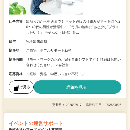
仕事内容
出品入力から発送まで！ ネット通販の仕組みが学べる◎ ＼2
0〜40代の男性が活躍中／ 「毎月の給料に“あと少し”プラス
したい！」 ⇒そんな〈目標〉を…
給与
完全出来高制
勤務地
ご自宅 ※フルリモート勤務
勤務時間
リモートワークのため、完全自由シフトです！ 詳細はお問い
合わせください。 ＜会社営…
応募資格
＼経験・資格・学歴いっさい不問！／
詳細を見る
後で見る
更新日： 2026/07/17 掲載終了日： 2026/08/26
イベントの運営サポート
株式会社シアーズ イベント事業部