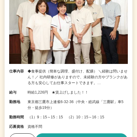
仕事内容
◆食事提供（簡単な調理、盛付け、配膳） ＼経験は問いませ
ん！／ 社内研修がありますので、未経験の方やブランクがあ
る方も安心してお仕事スタートできます。…
給与
時給1,226円 ★賃上げしました！！
勤務地
東京都三鷹市上連雀6-32-36（中央・総武線「三鷹駅」車5
分・徒歩19分）
勤務時間
（1）9：15～15：15 （2）10：15～16：15
応募資格
資格不問