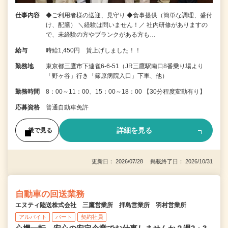
仕事内容
◆ご利用者様の送迎、見守り ◆食事提供（簡単な調理、盛付
け、配膳） ＼経験は問いません！／ 社内研修がありますの
で、未経験の方やブランクがある方も…
給与
時給1,450円 賃上げしました！！
勤務地
東京都三鷹市下連雀6-6-51（JR三鷹駅南口8番乗り場より
「野ヶ谷」行き「篠原病院入口」下車、他）
勤務時間
8：00～11：00、15：00～18：00 【30分程度変動有り】
応募資格
普通自動車免許
詳細を見る
後で見る
更新日： 2026/07/28 掲載終了日： 2026/10/31
自動車の回送業務
エヌティ陸送株式会社 三鷹営業所 拝島営業所 羽村営業所
アルバイト
パート
契約社員