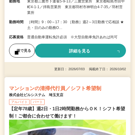
勤務地
東京都三鷹市下連雀5-9-13／三鷹営業所 東京都昭島市田中
町4-1-1／拝島営業所 東京都羽村市神明台4-7-35／羽村営
業所
勤務時間
［時間］9：00～17：30 ［勤務］週2～3日勤務で応相談 ★
土・日のみの勤務O…
応募資格
普通自動車運転免許必須 ※大型自動車免許あれば尚可
詳細を見る
後で見る
更新日： 2026/07/03 掲載終了日： 2026/10/02
マンションの清掃代行員／シフト希望制
株式会社ビルシステム 埼玉支店
アルバイト
パート
【定年78歳】週2日・1日2時間勤務からＯＫ！シフト希望
制！ご都合に合わせて働けます！