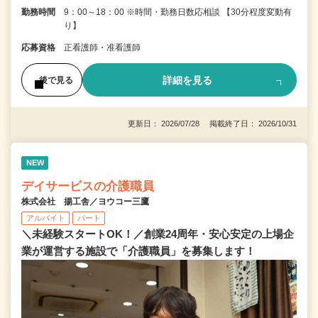
勤務時間
9：00～18：00 ※時間・勤務日数応相談 【30分程度変動有
り】
応募資格
正看護師・准看護師
詳細を見る
後で見る
更新日： 2026/07/28 掲載終了日： 2026/10/31
NEW
デイサービスの介護職員
株式会社 揚工舎／ヨウコー三鷹
アルバイト
パート
＼未経験スタートOK！／創業24周年・安心安定の上場企
業が運営する施設で「介護職員」を募集します！