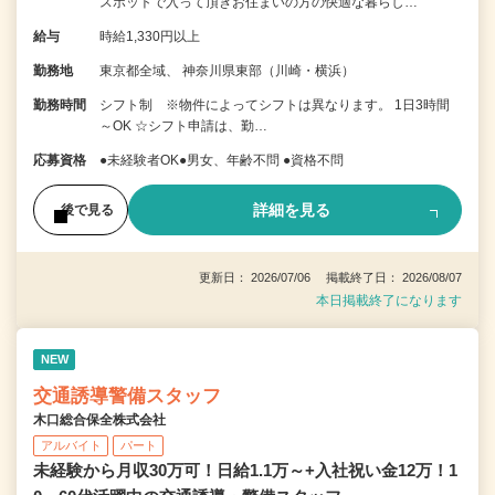
スポットで入って頂きお住まいの方の快適な暮らし…
給与
時給1,330円以上
勤務地
東京都全域、 神奈川県東部（川崎・横浜）
勤務時間
シフト制 ※物件によってシフトは異なります。 1日3時間
～OK ☆シフト申請は、勤…
応募資格
●未経験者OK●男女、年齢不問 ●資格不問
詳細を見る
後で見る
更新日： 2026/07/06 掲載終了日： 2026/08/07
本日掲載終了になります
NEW
交通誘導警備スタッフ
木口総合保全株式会社
アルバイト
パート
未経験から月収30万可！日給1.1万～+入社祝い金12万！1