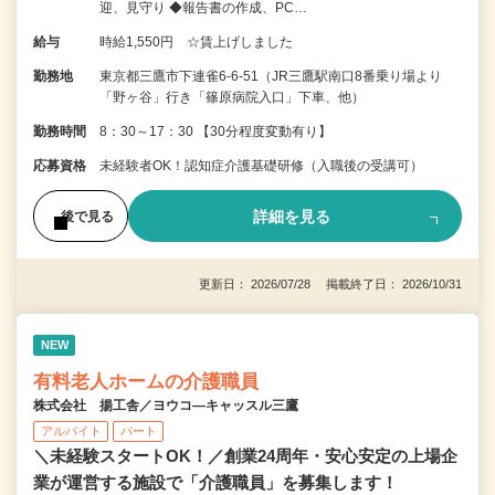
迎、見守り ◆報告書の作成、PC…
給与
時給1,550円 ☆賃上げしました
勤務地
東京都三鷹市下連雀6-6-51（JR三鷹駅南口8番乗り場より
「野ヶ谷」行き「篠原病院入口」下車、他）
勤務時間
8：30～17：30 【30分程度変動有り】
応募資格
未経験者OK！認知症介護基礎研修（入職後の受講可）
詳細を見る
後で見る
更新日： 2026/07/28 掲載終了日： 2026/10/31
NEW
有料老人ホームの介護職員
株式会社 揚工舎／ヨウコ―キャッスル三鷹
アルバイト
パート
＼未経験スタートOK！／創業24周年・安心安定の上場企
業が運営する施設で「介護職員」を募集します！