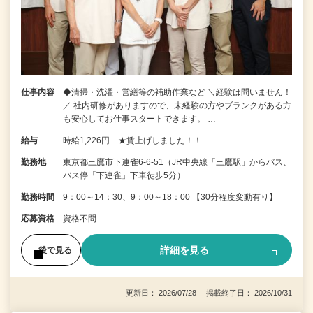
仕事内容
◆清掃・洗濯・営繕等の補助作業など ＼経験は問いません！
／ 社内研修がありますので、未経験の方やブランクがある方
も安心してお仕事スタートできます。 …
給与
時給1,226円 ★賃上げしました！！
勤務地
東京都三鷹市下連雀6‐6‐51（JR中央線「三鷹駅」からバス、
バス停「下連雀」下車徒歩5分）
勤務時間
9：00～14：30、9：00～18：00 【30分程度変動有り】
応募資格
資格不問
詳細を見る
後で見る
更新日： 2026/07/28 掲載終了日： 2026/10/31