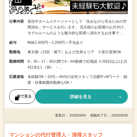
仕事内容
居住中ホームステージャーとして「住みながら売るための空
間演出」サービスを行います。 売主様のお部屋のお片付け、
モデルルームのような魅力的な部屋へ演出するお仕事で…
給与
時給1,400円～2,200円＋手当あり
勤務地
東京都（23区・都下）および近郊エリア ※直行直帰OK
勤務時間
9：30～17：00の間で4～6H勤務で応相談 ※月8日以上(土日
4日含む) （例） ・…
応募資格
未経験OK！20代～40代の女性スタッフ活躍中♪Wワーク・副
業・扶養範囲内勤務もOK！
詳細を見る
後で見る
更新日： 2026/03/04 掲載終了日： 2026/09/30
マンションの代行管理人・清掃スタッフ