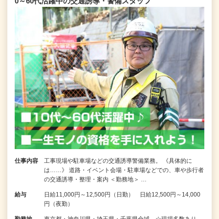
0～60代活躍中の交通誘導・警備スタッフ
仕事内容
工事現場や駐車場などの交通誘導警備業務。 《具体的に
は……》 道路・イベント会場・駐車場などでの、車や歩行者
の交通誘導・整理・案内 ＜勤務地＞ …
給与
日給11,000円～12,500円（日勤） 日給12,500円～14,000
円（夜勤）
勤務地
東京都・神奈川県・埼玉県・千葉県全域 ☆現場多数あり