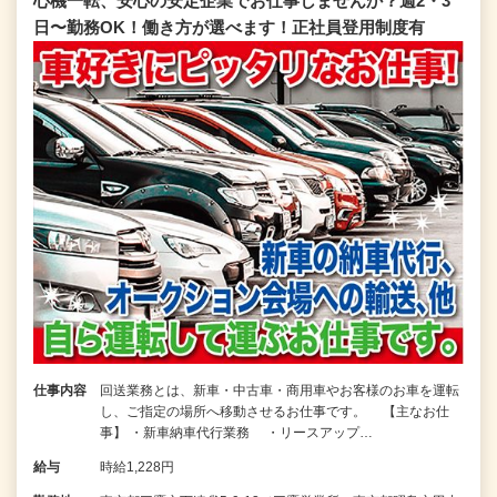
心機一転、安心の安定企業でお仕事しませんか？週2・3
日〜勤務OK！働き方が選べます！正社員登用制度有
仕事内容
回送業務とは、新車・中古車・商用車やお客様のお車を運転
し、ご指定の場所へ移動させるお仕事です。 【主なお仕
事】 ・新車納車代行業務 ・リースアップ…
給与
時給1,228円