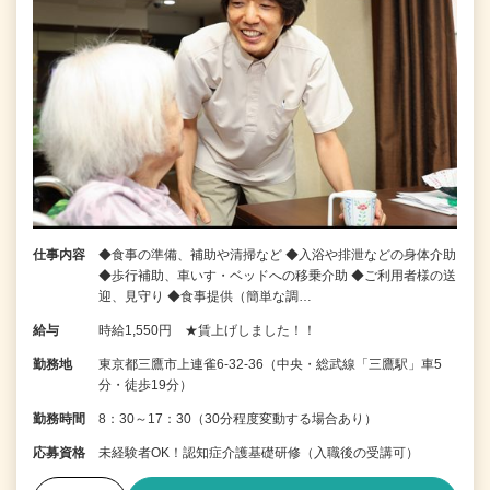
仕事内容
◆食事の準備、補助や清掃など ◆入浴や排泄などの身体介助
◆歩行補助、車いす・ベッドへの移乗介助 ◆ご利用者様の送
迎、見守り ◆食事提供（簡単な調…
給与
時給1,550円 ★賃上げしました！！
勤務地
東京都三鷹市上連雀6-32-36（中央・総武線「三鷹駅」車5
分・徒歩19分）
勤務時間
8：30～17：30（30分程度変動する場合あり）
応募資格
未経験者OK！認知症介護基礎研修（入職後の受講可）