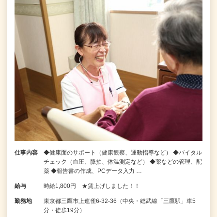
仕事内容
◆健康面のサポート（健康観察、運動指導など） ◆バイタル
チェック（血圧、脈拍、体温測定など） ◆薬などの管理、配
薬 ◆報告書の作成、PCデータ入力 …
給与
時給1,800円 ★賃上げしました！！
勤務地
東京都三鷹市上連雀6-32-36（中央・総武線「三鷹駅」車5
分・徒歩19分）