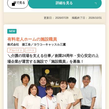
詳細を見る
後で見る
更新日： 2026/07/28 掲載終了日： 2026/10/31
NEW
有料老人ホームの施設職員
株式会社 揚工舎／ヨウコ―キャッスル三鷹
アルバイト
パート
＼介護の現場を支える仕事／創業24周年・安心安定の上
場企業が運営する施設で「施設職員」を募集！