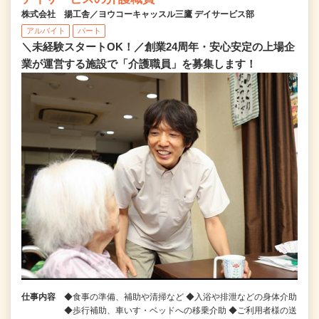
株式会社 揚工舎／ヨウコーキャッスル三鷹 デイサービス部
アルバイト
パート
＼未経験スタートOK！／創業24周年・安心安定の上場企
業が運営する施設で「介護職員」を募集します！
仕事内容
◆食事の準備、補助や清掃など ◆入浴や排泄などの身体介助
◆歩行補助、車いす・ベッドへの移乗介助 ◆ご利用者様の送