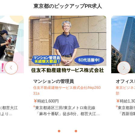
東京都のピックアップPR求人
マンションの管理員
オフィス
住友不動産建物サービス株式会社/hkp260
東京ビジネ
31a
部
時給1,600円
時給1,3
（都営大江
東京都港区三田/東京メトロ南北線
東京都新
り...
「麻布十番駅」徒歩8分、都営大江...
「西新宿駅