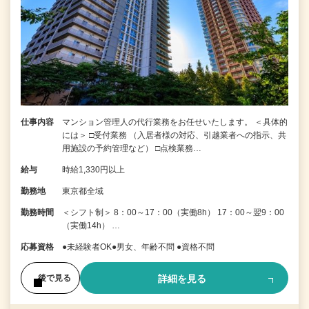
仕事内容
マンション管理人の代行業務をお任せいたします。 ＜具体的
には＞ □受付業務 （入居者様の対応、引越業者への指示、共
用施設の予約管理など） □点検業務…
給与
時給1,330円以上
勤務地
東京都全域
勤務時間
＜シフト制＞ 8：00～17：00（実働8h） 17：00～翌9：00
（実働14h） …
応募資格
●未経験者OK●男女、年齢不問 ●資格不問
詳細を見る
後で見る