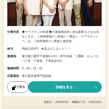
仕事内容
◆ケアプランの作成 ◆介護保険請求に係る業務 などをお任
せします。 ご利用者様のご家族に一番近い「ケアマネジャ
ー」は、ご利用者様のご家族と施設側…
給与
時給2,000円 ★賃上げしました！！
勤務地
東京都三鷹市下連雀6‐6‐51（JR中央線「三鷹駅」からバス、
バス停「下連雀」下車徒歩5分）
勤務時間
9：00～18：00
応募資格
要介護支援専門員資格
詳細を見る
後で見る
更新日： 2026/07/28 掲載終了日： 2026/10/31