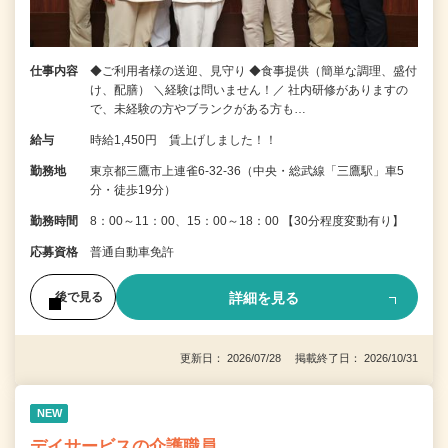
仕事内容
◆ご利用者様の送迎、見守り ◆食事提供（簡単な調理、盛付
け、配膳） ＼経験は問いません！／ 社内研修がありますの
で、未経験の方やブランクがある方も…
給与
時給1,450円 賃上げしました！！
勤務地
東京都三鷹市上連雀6-32-36（中央・総武線「三鷹駅」車5
分・徒歩19分）
勤務時間
8：00～11：00、15：00～18：00 【30分程度変動有り】
応募資格
普通自動車免許
詳細を見る
後で見る
更新日： 2026/07/28 掲載終了日： 2026/10/31
NEW
デイサービスの介護職員