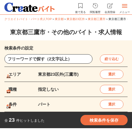
後で見る
閲覧履歴
会員登録
メニュー
クリエイトバイト・パート求人TOP
＞
東京都
＞
東京都23区外
＞
東京都三鷹市
＞
東京都三鷹市・そ
東京都三鷹市・その他のバイト・求人情報
検索条件の設定
絞り込む
エリア
東京都23区外(三鷹市)
選択
職種
指定しない
選択
条件
パート
選択
23
検索条件を保存
全
件ヒットしました