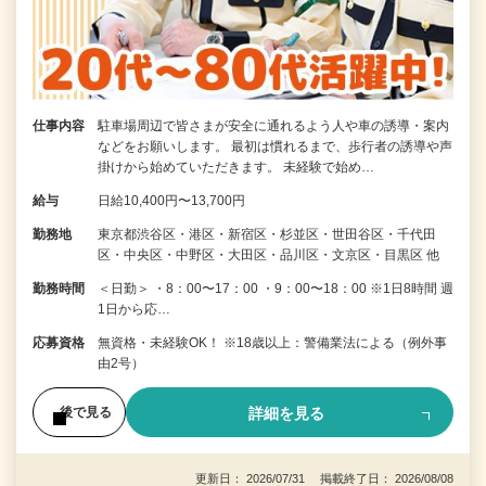
仕事内容
駐車場周辺で皆さまが安全に通れるよう人や車の誘導・案内
などをお願いします。 最初は慣れるまで、歩行者の誘導や声
掛けから始めていただきます。 未経験で始め…
給与
日給10,400円〜13,700円
勤務地
東京都渋谷区・港区・新宿区・杉並区・世田谷区・千代田
区・中央区・中野区・大田区・品川区・文京区・目黒区 他
勤務時間
＜日勤＞ ・8：00〜17：00 ・9：00〜18：00 ※1日8時間 週
1日から応…
応募資格
無資格・未経験OK！ ※18歳以上：警備業法による（例外事
由2号）
詳細を見る
後で見る
更新日： 2026/07/31 掲載終了日： 2026/08/08