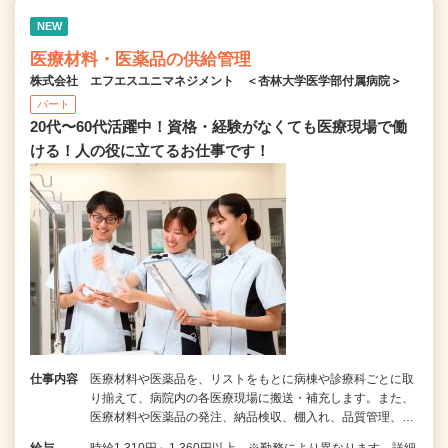
NEW
医療材料・医薬品の供給管理
株式会社 エフエスユニマネジメント ＜杏林大学医学部付属病院＞
パート
20代〜60代活躍中！資格・経験がなくても医療現場で働
ける！人の役に立てるお仕事です！
仕事内容
医療材料や医薬品を、リストをもとに病棟や診療科ごとに取
り揃えて、病院内の各医療現場に搬送・補充します。また、
医療材料や医薬品の発注、納品検収、棚入れ、品質管理、…
給与
時給1,310円～1,360円以上 ※勤務により異なります。詳細