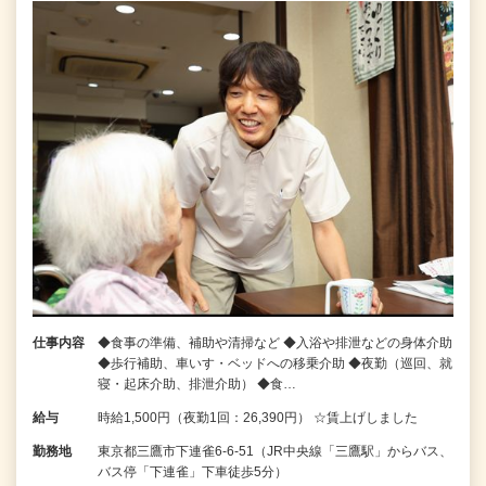
仕事内容
◆食事の準備、補助や清掃など ◆入浴や排泄などの身体介助
◆歩行補助、車いす・ベッドへの移乗介助 ◆夜勤（巡回、就
寝・起床介助、排泄介助） ◆食…
給与
時給1,500円（夜勤1回：26,390円） ☆賃上げしました
勤務地
東京都三鷹市下連雀6‐6‐51（JR中央線「三鷹駅」からバス、
バス停「下連雀」下車徒歩5分）