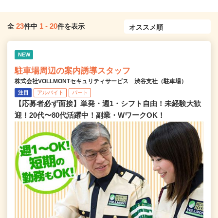
23
1
-
20
全
件中
件を表示
NEW
駐車場周辺の案内誘導スタッフ
株式会社VOLLMONTセキュリティサービス 渋谷支社（駐車場）
注目
アルバイト
パート
【応募者必ず面接】単発・週1・シフト自由！未経験大歓
迎！20代〜80代活躍中！副業・WワークOK！