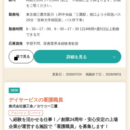
をご覧ください。
勤務地
東京都三鷹市新川（JR中央線「三鷹駅」南口より小田急バス
20分「杏林大学病院前」バス停下車）
勤務時間
8：30～17：00、8：30～17：30 1日4時間×週5日以上勤務
できる方
応募資格
学歴不問、医療業界未経験者歓迎
詳細を見る
後で見る
更新日： 2026/07/24 掲載終了日： 2026/08/31
NEW
デイサービスの看護職員
株式会社揚工舎／ヨウコー三鷹
アルバイト
パート
＼経験を活かせる仕事！／創業24周年・安心安定の上場
企業が運営する施設で「看護職員」を募集します！