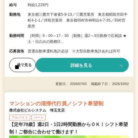
給与
時給1,228円
勤務地
東京都三鷹市下連雀5-9-13／三鷹営業所 東京都昭島市田中
町4-1-1／拝島営業所 東京都羽村市神明台4-7-35／羽村営
業所
勤務時間
［時間］9：00～17：30 ［勤務］週2～3日勤務で応相談 ★
土・日のみの勤務O…
応募資格
普通自動車運転免許必須 ※大型自動車免許あれば尚可
詳細を見る
後で見る
更新日： 2026/07/03 掲載終了日： 2026/10/02
マンションの清掃代行員／シフト希望制
株式会社ビルシステム 埼玉支店
アルバイト
パート
【定年78歳】週2日・1日2時間勤務からＯＫ！シフト希望
制！ご都合に合わせて働けます！