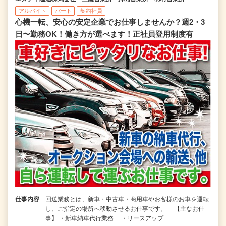
アルバイト
パート
契約社員
心機一転、安心の安定企業でお仕事しませんか？週2・3
日〜勤務OK！働き方が選べます！正社員登用制度有
仕事内容
回送業務とは、新車・中古車・商用車やお客様のお車を運転
し、ご指定の場所へ移動させるお仕事です。 【主なお仕
事】 ・新車納車代行業務 ・リースアップ…