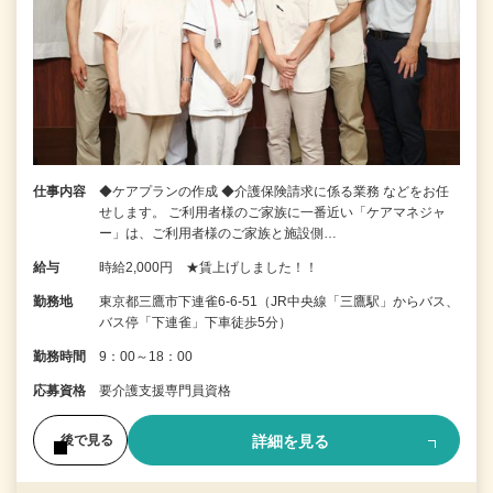
仕事内容
◆ケアプランの作成 ◆介護保険請求に係る業務 などをお任
せします。 ご利用者様のご家族に一番近い「ケアマネジャ
ー」は、ご利用者様のご家族と施設側…
給与
時給2,000円 ★賃上げしました！！
勤務地
東京都三鷹市下連雀6‐6‐51（JR中央線「三鷹駅」からバス、
バス停「下連雀」下車徒歩5分）
勤務時間
9：00～18：00
応募資格
要介護支援専門員資格
詳細を見る
後で見る