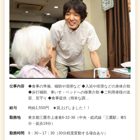
仕事内容
◆食事の準備、補助や清掃など ◆入浴や排泄などの身体介助
◆歩行補助、車いす・ベッドへの移乗介助 ◆ご利用者様の送
迎、見守り ◆食事提供（簡単な調…
給与
時給1,550円 ★賃上げしました！！
勤務地
東京都三鷹市上連雀6-32-36（中央・総武線「三鷹駅」車5
分・徒歩19分）
勤務時間
8：30～17：30（30分程度変動する場合あり）