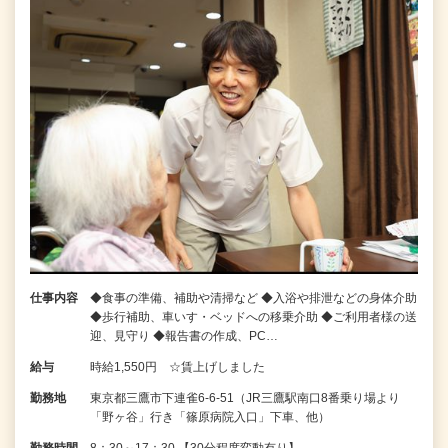
仕事内容
◆食事の準備、補助や清掃など ◆入浴や排泄などの身体介助
◆歩行補助、車いす・ベッドへの移乗介助 ◆ご利用者様の送
迎、見守り ◆報告書の作成、PC…
給与
時給1,550円 ☆賃上げしました
勤務地
東京都三鷹市下連雀6-6-51（JR三鷹駅南口8番乗り場より
「野ヶ谷」行き「篠原病院入口」下車、他）
勤務時間
8：30～17：30 【30分程度変動有り】