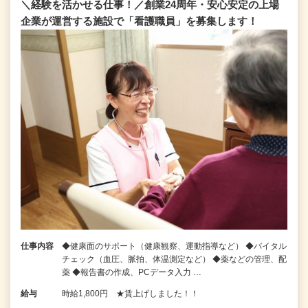
＼経験を活かせる仕事！／創業24周年・安心安定の上場
企業が運営する施設で「看護職員」を募集します！
仕事内容
◆健康面のサポート（健康観察、運動指導など） ◆バイタル
チェック（血圧、脈拍、体温測定など） ◆薬などの管理、配
薬 ◆報告書の作成、PCデータ入力 …
給与
時給1,800円 ★賃上げしました！！