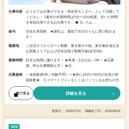
仕事内容
おうちでお仕事ができる『美容系モニター』として活躍して
ください！ 1案件の作業時間は5分〜10分程度。空いた時間
を有効活用できるお仕事です。 ◆【いろん…
給与
完全出来高制 ★謝礼は、最短で当日のうちに受け取れま
す！
勤務地
ご自宅※フルリモート勤務 東京都その他、東京都全域を含
む関東エリアおよび日本全国で勤務可能(在宅OK)
勤務時間
好きな時間に働けます！ ★単発（1日のみ）OK！ ★応募
後、即お仕事開始も可！ ★在…
応募資格
＜未経験者OK／年齢不問＞⇒★特に20代〜50代の女性の登
録多数★ ※スマートフォンもしくはパソコンをお持ちの方
詳細を見る
後で見る
更新日： 2026/07/31 掲載終了日： 2026/08/24
NEW