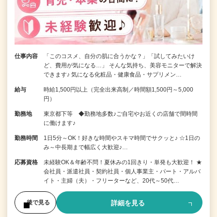
仕事内容
「このコスメ、自分の肌に合うかな？」「試してみたいけ
ど、費用が気になる…」 そんな気持ち、美容モニターで解決
できます♪ 気になる化粧品・健康食品・サプリメン…
給与
時給1,500円以上（完全出来高制／時間額1,500円～5,000
円）
勤務地
東京都下等 ◆勤務地多数♪ご自宅やお近くの店舗で間時間
に働けます♪
勤務時間
1日5分～OK！好きな時間やスキマ時間でサクッと♪ ☆1日の
み～中長期まで幅広く大歓迎♪…
応募資格
未経験OK＆年齢不問！夏休みの1回きり・単発も大歓迎！ ★
会社員・派遣社員・契約社員・個人事業主・パート・アルバ
イト・主婦（夫）・フリーターなど、20代～50代…
詳細を見る
後で見る