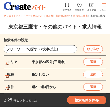
後で見る
閲覧履歴
会員登録
メニュー
クリエイトバイト・パート求人TOP
＞
東京都
＞
東京都23区外
＞
東京都三鷹市
＞
東京都三鷹市・そ
東京都三鷹市・その他のバイト・求人情報
検索条件の設定
絞り込む
エリア
東京都23区外(三鷹市)
選択
職種
指定しない
選択
条件
週2、週3日から
選択
25
検索条件を保存
全
件ヒットしました