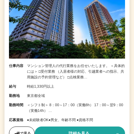
仕事内容
マンション管理人の代行業務をお任せいたします。 ＜具体的
には＞ □受付業務 （入居者様の対応、引越業者への指示、共
用施設の予約管理など） □点検業務…
給与
時給1,330円以上
勤務地
東京都全域
勤務時間
＜シフト制＞ 8：00～17：00（実働8h） 17：00～翌9：00
（実働14h） …
応募資格
●未経験者OK●男女、年齢不問 ●資格不問
詳細を見る
後で見る