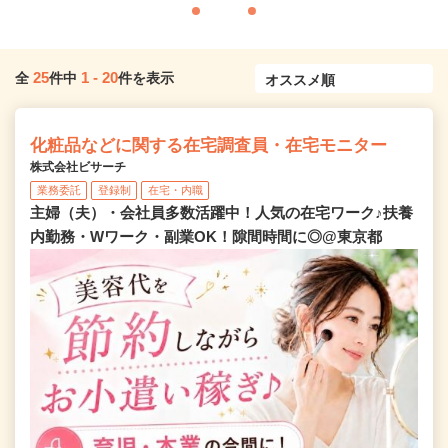
25
1
-
20
全
件中
件を表示
化粧品などに関する在宅調査員・在宅モニター
株式会社ビサーチ
業務委託
登録制
在宅・内職
主婦（夫）・会社員多数活躍中！人気の在宅ワーク♪扶養
内勤務・Wワーク・副業OK！隙間時間に◎@東京都