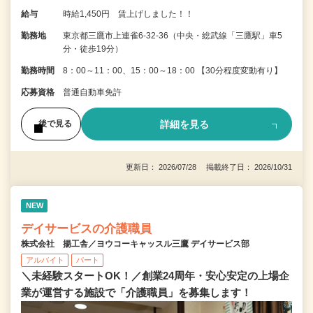
給与
時給1,450円 賃上げしました！！
勤務地
東京都三鷹市上連雀6-32-36（中央・総武線「三鷹駅」車5
分・徒歩19分）
勤務時間
8：00～11：00、15：00～18：00 【30分程度変動有り】
応募資格
普通自動車免許
詳細を見る
後で見る
更新日： 2026/07/28 掲載終了日： 2026/10/31
NEW
デイサービスの介護職員
株式会社 揚工舎／ヨウコーキャッスル三鷹 デイサービス部
アルバイト
パート
＼未経験スタートOK！／創業24周年・安心安定の上場企
業が運営する施設で「介護職員」を募集します！