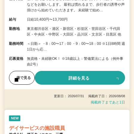
などをお願いします。 最初は慣れるまで、歩行者の誘導や声
掛けから始めていただきます。 未経験で始め…
給与
日給10,400円〜13,700円
勤務地
東京都渋谷区・港区・新宿区・杉並区・世田谷区・千代田
区・中央区・中野区・大田区・品川区・文京区・目黒区 他
勤務時間
＜日勤＞ ・8：00〜17：00 ・9：00〜18：00 ※1日8時間 週
1日から応…
応募資格
無資格・未経験OK！ ※18歳以上：警備業法による（例外事
由2号）
詳細を見る
後で見る
更新日： 2026/07/31 掲載終了日： 2026/08/08
掲載終了まであと1日
NEW
デイサービスの施設職員