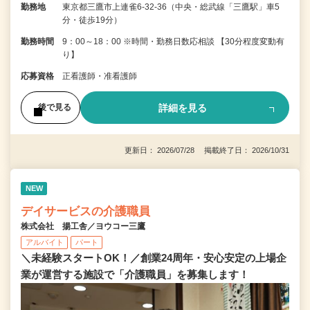
勤務地
東京都三鷹市上連雀6-32-36（中央・総武線「三鷹駅」車5
分・徒歩19分）
勤務時間
9：00～18：00 ※時間・勤務日数応相談 【30分程度変動有
り】
応募資格
正看護師・准看護師
詳細を見る
後で見る
更新日： 2026/07/28 掲載終了日： 2026/10/31
NEW
デイサービスの介護職員
株式会社 揚工舎／ヨウコー三鷹
アルバイト
パート
＼未経験スタートOK！／創業24周年・安心安定の上場企
業が運営する施設で「介護職員」を募集します！