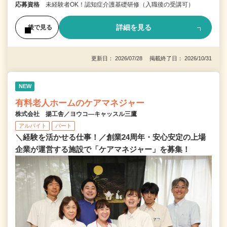
応募資格
未経験者OK！認知症介護基礎研修（入職後の受講可）
詳細を見る
後で見る
更新日： 2026/07/28 掲載終了日： 2026/10/31
NEW
有料老人ホームのケアマネジャー
株式会社 揚工舎／ヨウコ―キャッスル三鷹
アルバイト
パート
＼経験を活かせる仕事！／創業24周年・安心安定の上場
企業が運営する施設で「ケアマネジャー」を募集！