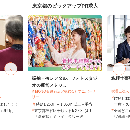
東京都のピックアップPR求人
員
振袖・袴レンタル、フォトスタジ
税理士事
オの運営スタッ...
税理士法人
KIMONO＆ 新宿店／株式会社アニバーサ
込
リー
時給1,3
しました！！
時給1,250円～1,350円以上＋手当
年数・ス
8（JR山手
東京都渋谷区千駄ヶ谷5-27-3（JR
全国どこ
..
「新宿駅」ミライナタワー改...
47都道