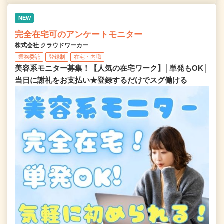
NEW
完全在宅可のアンケートモニター
株式会社 クラウドワーカー
業務委託
登録制
在宅・内職
美容系モニター募集！【人気の在宅ワーク】│単発もOK│
当日に謝礼をお支払い★登録するだけでスグ働ける