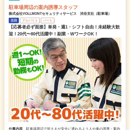
駐車場周辺の案内誘導スタッフ
株式会社VOLLMONTセキュリティサービス 渋谷支社（駐車場）
注目
アルバイト
パート
【応募者必ず面接】単発・週1・シフト自由！未経験大歓
迎！20代〜80代活躍中！副業・WワークOK！
仕事内容
駐車場周辺で皆さまが安全に通れるよう人や車の誘導・案内