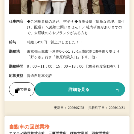
仕事内容
◆ご利用者様の送迎、見守り ◆食事提供（簡単な調理、盛付
け、配膳） ＼経験は問いません！／ 社内研修がありますの
で、未経験の方やブランクがある方も…
給与
時給1,450円 賃上げしました！！
勤務地
東京都三鷹市下連雀6-6-51（JR三鷹駅南口8番乗り場より
「野ヶ谷」行き「篠原病院入口」下車、他）
勤務時間
8：00～11：00、15：00～18：00 【30分程度変動有り】
応募資格
普通自動車免許
詳細を見る
後で見る
更新日： 2026/07/28 掲載終了日： 2026/10/31
自動車の回送業務
エヌティ陸送株式会社 三鷹営業所 拝島営業所 羽村営業所