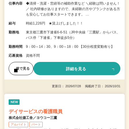
仕事内容
◆清掃・洗濯・営繕等の補助作業など ＼経験は問いません！
／ 社内研修がありますので、未経験の方やブランクがある方
も安心してお仕事スタートできます。 …
給与
時給1,226円 ★賃上げしました！！
勤務地
東京都三鷹市下連雀6‐6‐51（JR中央線「三鷹駅」からバス、
バス停「下連雀」下車徒歩5分）
勤務時間
9：00～14：30、9：00～18：00 【30分程度変動有り】
応募資格
資格不問
詳細を見る
後で見る
更新日： 2026/07/28 掲載終了日： 2026/10/31
NEW
デイサービスの看護職員
株式会社揚工舎／ヨウコー三鷹
アルバイト
パート