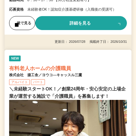
応募資格
未経験者OK！認知症介護基礎研修（入職後の受講可）
詳細を見る
後で見る
更新日： 2026/07/28 掲載終了日： 2026/10/31
NEW
有料老人ホームの介護職員
株式会社 揚工舎／ヨウコ―キャッスル三鷹
アルバイト
パート
＼未経験スタートOK！／創業24周年・安心安定の上場企
業が運営する施設で「介護職員」を募集します！