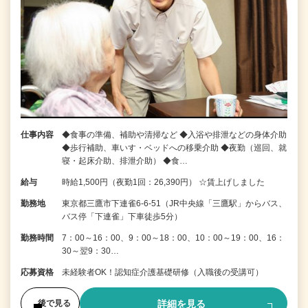
仕事内容
◆食事の準備、補助や清掃など ◆入浴や排泄などの身体介助
◆歩行補助、車いす・ベッドへの移乗介助 ◆夜勤（巡回、就
寝・起床介助、排泄介助） ◆食…
給与
時給1,500円（夜勤1回：26,390円） ☆賃上げしました
勤務地
東京都三鷹市下連雀6‐6‐51（JR中央線「三鷹駅」からバス、
バス停「下連雀」下車徒歩5分）
勤務時間
7：00～16：00、9：00～18：00、10：00～19：00、16：
30～翌9：30…
応募資格
未経験者OK！認知症介護基礎研修（入職後の受講可）
詳細を見る
後で見る