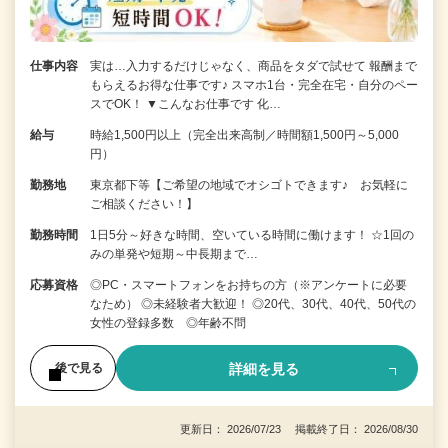
仕事内容
実は…入力するだけじゃなく、商品をタダで試せて 報酬まで
もらえるお得な仕事です♪ スマホ1台・完全在宅・自分のペー
スでOK！ ▼こんなお仕事です 化…
給与
時給1,500円以上（完全出来高制／時間額1,500円～5,000
円）
勤務地
東京都下等【ご希望の地域でオシゴトできます♪ お気軽に
ご相談ください！】
勤務時間
1日5分～好きな時間、空いている時間に働けます！ ☆1回の
みの単発や短期～中長期まで…
応募資格
◎PC・スマートフォンをお持ちの方（※アンケートに必要
なため） ◎未経験者大歓迎！ ◎20代、30代、40代、50代の
女性の登録多数 ◎年齢不問
詳細を見る
後で見る
更新日： 2026/07/23 掲載終了日： 2026/08/30