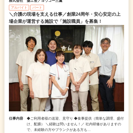
株式会社 揚工舎／ヨウコー三鷹
アルバイト
パート
＼介護の現場を支える仕事／創業24周年・安心安定の上
場企業が運営する施設で「施設職員」を募集！
仕事内容
◆ご利用者様の送迎、見守り ◆食事提供（簡単な調理、盛付
け、配膳） ＼経験は問いません！／ 社内研修がありますの
で、未経験の方やブランクがある方も…