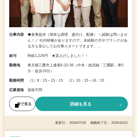
仕事内容
◆食事提供（簡単な調理、盛付け、配膳） ＼経験は問いませ
ん！／ 社内研修がありますので、未経験の方やブランクがあ
る方も安心してお仕事スタートできます。…
給与
時給1,226円 ★賃上げしました！！
勤務地
東京都三鷹市上連雀6-32-36（中央・総武線「三鷹駅」車5
分・徒歩19分）
勤務時間
（1）9：15～15：15 （2）10：15～16：15
応募資格
資格不問
詳細を見る
後で見る
更新日： 2026/07/28 掲載終了日： 2026/10/31