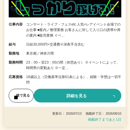
仕事内容
コンサート・ライブ・フェスetc 人気×レアイベント会場での
お仕事 ■案内／整理業務 お客さんに対して入り口の誘導や席
の案内 ■販売業務 イベ…
給与
日給30,000円+交通費※深夜手当含む
勤務地
東京都／神奈川県
勤務時間
23：00～翌23：00の間（休憩あり） ※イベントによって、
時間帯の変動あり ※一定…
応募資格
18歳以上（労働基準法第61条による）、経験・学歴は一切不
問
詳細を見る
後で見る
更新日： 2026/07/13 掲載終了日： 2026/08/10
掲載終了まであと1日