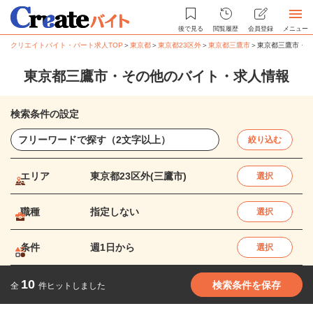
後で見る
閲覧履歴
会員登録
メニュー
クリエイトバイト・パート求人TOP
＞
東京都
＞
東京都23区外
＞
東京都三鷹市
＞
東京都三鷹市・そ
東京都三鷹市・その他のバイト・求人情報
検索条件の設定
絞り込む
エリア
東京都23区外(三鷹市)
選択
職種
指定しない
選択
条件
週1日から
選択
10
検索条件を保存
全
件ヒットしました