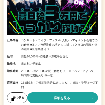
仕事内容
コンサート・ライブ・フェスetc 人気×レアイベント会場での
お仕事 ■案内／整理業務 お客さんに対して入り口の誘導や席
の案内 ■販売業務 イベ…
給与
日給30,000円+交通費※深夜手当含む
勤務地
東京都／千葉県
勤務時間
23：00～翌23：00の間（休憩あり） ※イベントによって、
時間帯の変動あり ※一定…
応募資格
18歳以上（労働基準法第61条による）、経験・学歴は一切不
問
詳細を見る
後で見る