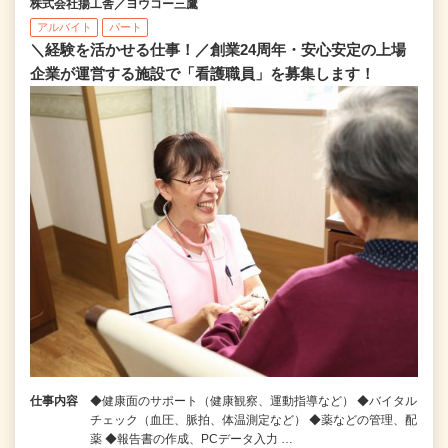
株式会社揚工舎／ヨウコー三鷹
アルバイト
パート
＼経験を活かせる仕事！／創業24周年・安心安定の上場
企業が運営する施設で「看護職員」を募集します！
仕事内容
◆健康面のサポート（健康観察、運動指導など） ◆バイタル
チェック（血圧、脈拍、体温測定など） ◆薬などの管理、配
薬 ◆報告書の作成、PCデータ入力 …