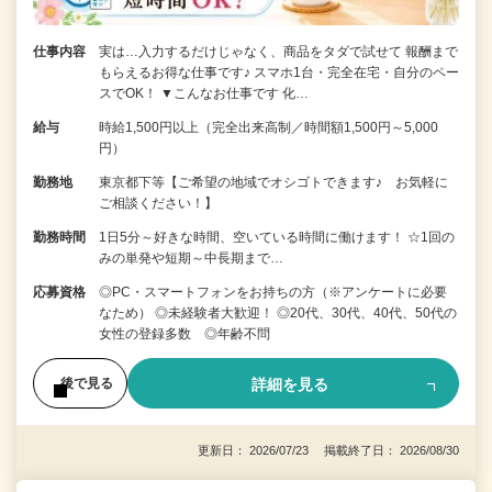
仕事内容
実は…入力するだけじゃなく、商品をタダで試せて 報酬まで
もらえるお得な仕事です♪ スマホ1台・完全在宅・自分のペー
スでOK！ ▼こんなお仕事です 化…
給与
時給1,500円以上（完全出来高制／時間額1,500円～5,000
円）
勤務地
東京都下等【ご希望の地域でオシゴトできます♪ お気軽に
ご相談ください！】
勤務時間
1日5分～好きな時間、空いている時間に働けます！ ☆1回の
みの単発や短期～中長期まで…
応募資格
◎PC・スマートフォンをお持ちの方（※アンケートに必要
なため） ◎未経験者大歓迎！ ◎20代、30代、40代、50代の
女性の登録多数 ◎年齢不問
詳細を見る
後で見る
更新日： 2026/07/23 掲載終了日： 2026/08/30