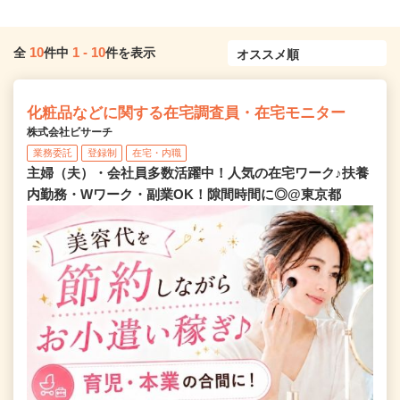
10
1
-
10
全
件中
件を表示
化粧品などに関する在宅調査員・在宅モニター
株式会社ビサーチ
業務委託
登録制
在宅・内職
主婦（夫）・会社員多数活躍中！人気の在宅ワーク♪扶養
内勤務・Wワーク・副業OK！隙間時間に◎@東京都