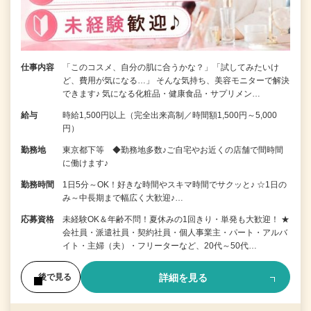
仕事内容
「このコスメ、自分の肌に合うかな？」「試してみたいけ
ど、費用が気になる…」 そんな気持ち、美容モニターで解決
できます♪ 気になる化粧品・健康食品・サプリメン…
給与
時給1,500円以上（完全出来高制／時間額1,500円～5,000
円）
勤務地
東京都下等 ◆勤務地多数♪ご自宅やお近くの店舗で間時間
に働けます♪
勤務時間
1日5分～OK！好きな時間やスキマ時間でサクッと♪ ☆1日の
み～中長期まで幅広く大歓迎♪…
応募資格
未経験OK＆年齢不問！夏休みの1回きり・単発も大歓迎！ ★
会社員・派遣社員・契約社員・個人事業主・パート・アルバ
イト・主婦（夫）・フリーターなど、20代～50代…
詳細を見る
後で見る