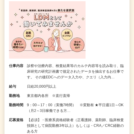
仕事内容
診察や治療内容、検査結果等のカルテ内容等を読み取り、臨
床研究の研究計画書で規定されたデータを抽出するお仕事で
す。 その後EDCへのデータ入力や、クエリ（入力内…
給与
日給20,000円以上
勤務地
東京都内各所 ※直行直帰
勤務時間
9：00～17：00（実働7時間） ※変動有 ★平日週1日～OK
（月2～3日稼働できる方…
応募資格
【必須】・医療系資格経験者（正看護師、薬剤師、臨床検査
技師として病院勤務3年以上）もしくは・CRA／CRC経験の
ある方