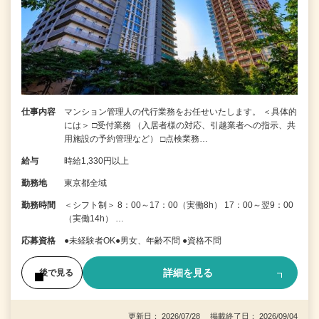
仕事内容
マンション管理人の代行業務をお任せいたします。 ＜具体的
には＞ □受付業務 （入居者様の対応、引越業者への指示、共
用施設の予約管理など） □点検業務…
給与
時給1,330円以上
勤務地
東京都全域
勤務時間
＜シフト制＞ 8：00～17：00（実働8h） 17：00～翌9：00
（実働14h） …
応募資格
●未経験者OK●男女、年齢不問 ●資格不問
詳細を見る
後で見る
更新日： 2026/07/28 掲載終了日： 2026/09/04