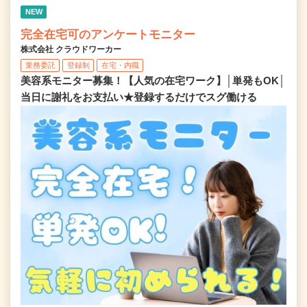
NEW
完全在宅可のアンケートモニター
株式会社 クラウドワーカー
業務委託
登録制
在宅・内職
美容系モニター募集！【人気の在宅ワーク】│単発もOK│
当日に謝礼をお支払い★登録するだけでスグ働ける