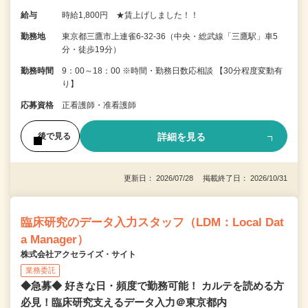
給与
時給1,800円 ★賃上げしました！！
勤務地
東京都三鷹市上連雀6-32-36（中央・総武線「三鷹駅」車5
分・徒歩19分）
勤務時間
9：00～18：00 ※時間・勤務日数応相談 【30分程度変動有
り】
応募資格
正看護師・准看護師
詳細を見る
後で見る
更新日： 2026/07/28 掲載終了日： 2026/10/31
臨床研究のデータ入力スタッフ（LDM：Local Dat
a Manager）
株式会社アクセライズ・サイト
業務委託
◆急募◆ 好きな日・頻度で勤務可能！ カルテを読める方
必見！臨床研究支えるデータ入力＠東京都内