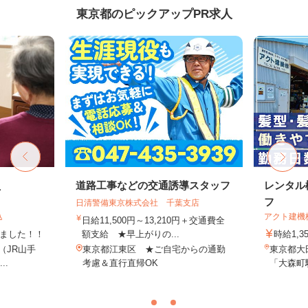
東京都のピックアップPR求人
員
道路工事などの交通誘導スタッフ
レンタル
フ
日清警備東京株式会社 千葉支店
込
アクト建機
日給11,500円～13,210円＋交通費全
しました！！
額支給 ★早上がりの...
時給1,
8（JR山手
東京都江東区 ★ご自宅からの通勤
東京都大田
..
考慮＆直行直帰OK
「大森町駅