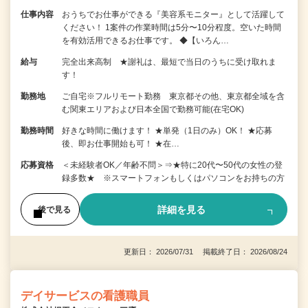
仕事内容
おうちでお仕事ができる『美容系モニター』として活躍して
ください！ 1案件の作業時間は5分〜10分程度。空いた時間
を有効活用できるお仕事です。 ◆【いろん…
給与
完全出来高制 ★謝礼は、最短で当日のうちに受け取れま
す！
勤務地
ご自宅※フルリモート勤務 東京都その他、東京都全域を含
む関東エリアおよび日本全国で勤務可能(在宅OK)
勤務時間
好きな時間に働けます！ ★単発（1日のみ）OK！ ★応募
後、即お仕事開始も可！ ★在…
応募資格
＜未経験者OK／年齢不問＞⇒★特に20代〜50代の女性の登
録多数★ ※スマートフォンもしくはパソコンをお持ちの方
詳細を見る
後で見る
更新日： 2026/07/31 掲載終了日： 2026/08/24
デイサービスの看護職員