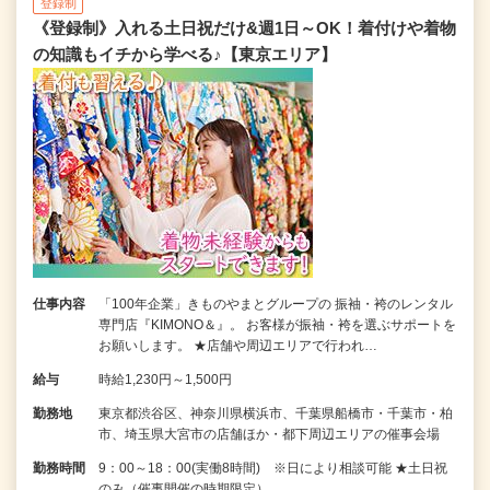
登録制
《登録制》入れる土日祝だけ&週1日～OK！着付けや着物
の知識もイチから学べる♪【東京エリア】
仕事内容
「100年企業」きものやまとグループの 振袖・袴のレンタル
専門店『KIMONO＆』。 お客様が振袖・袴を選ぶサポートを
お願いします。 ★店舗や周辺エリアで行われ…
給与
時給1,230円～1,500円
勤務地
東京都渋谷区、神奈川県横浜市、千葉県船橋市・千葉市・柏
市、埼玉県大宮市の店舗ほか・都下周辺エリアの催事会場
勤務時間
9：00～18：00(実働8時間) ※日により相談可能 ★土日祝
のみ（催事開催の時期限定）…