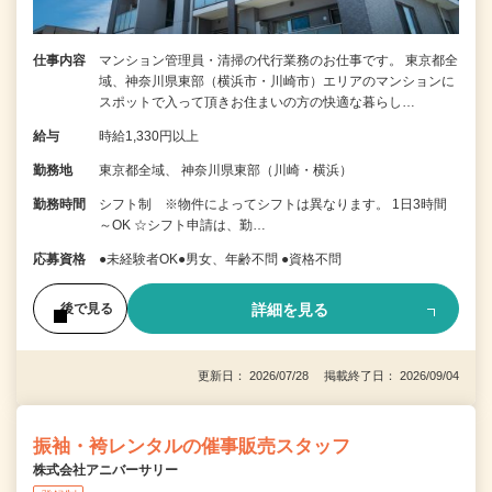
仕事内容
マンション管理員・清掃の代行業務のお仕事です。 東京都全
域、神奈川県東部（横浜市・川崎市）エリアのマンションに
スポットで入って頂きお住まいの方の快適な暮らし…
給与
時給1,330円以上
勤務地
東京都全域、 神奈川県東部（川崎・横浜）
勤務時間
シフト制 ※物件によってシフトは異なります。 1日3時間
～OK ☆シフト申請は、勤…
応募資格
●未経験者OK●男女、年齢不問 ●資格不問
詳細を見る
後で見る
更新日： 2026/07/28 掲載終了日： 2026/09/04
振袖・袴レンタルの催事販売スタッフ
株式会社アニバーサリー