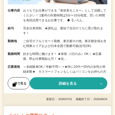
仕事内容
おうちでお仕事ができる『美容系モニター』として活躍して
ください！ 1案件の作業時間は5分〜10分程度。空いた時間
を有効活用できるお仕事です。 ◆【いろん…
給与
完全出来高制 ★謝礼は、最短で当日のうちに受け取れま
す！
勤務地
ご自宅※フルリモート勤務 東京都その他、東京都全域を含
む関東エリアおよび日本全国で勤務可能(在宅OK)
勤務時間
好きな時間に働けます！ ★単発（1日のみ）OK！ ★応募
後、即お仕事開始も可！ ★在…
応募資格
＜未経験者OK／年齢不問＞⇒★特に20代〜50代の女性の登
録多数★ ※スマートフォンもしくはパソコンをお持ちの方
詳細を見る
後で見る
更新日： 2026/07/31 掲載終了日： 2026/08/24