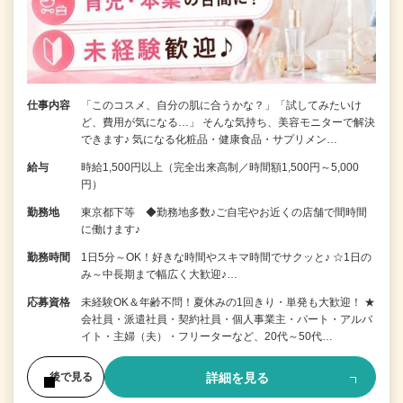
仕事内容
「このコスメ、自分の肌に合うかな？」「試してみたいけ
ど、費用が気になる…」 そんな気持ち、美容モニターで解決
できます♪ 気になる化粧品・健康食品・サプリメン…
給与
時給1,500円以上（完全出来高制／時間額1,500円～5,000
円）
勤務地
東京都下等 ◆勤務地多数♪ご自宅やお近くの店舗で間時間
に働けます♪
勤務時間
1日5分～OK！好きな時間やスキマ時間でサクッと♪ ☆1日の
み～中長期まで幅広く大歓迎♪…
応募資格
未経験OK＆年齢不問！夏休みの1回きり・単発も大歓迎！ ★
会社員・派遣社員・契約社員・個人事業主・パート・アルバ
イト・主婦（夫）・フリーターなど、20代～50代…
詳細を見る
後で見る