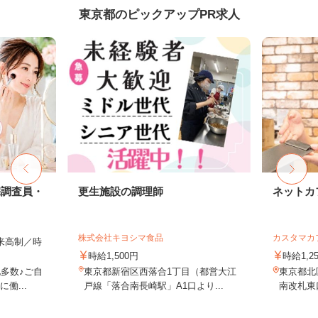
東京都のピックアップPR求人
宅調査員・
更生施設の調理師
ネットカ
株式会社キヨシマ食品
カスタマカ
出来高制／時
時給1,500円
時給1,2
多数♪ご自
東京都新宿区西落合1丁目（都営大江
東京都北
働...
戸線「落合南長崎駅」A1口より...
南改札東