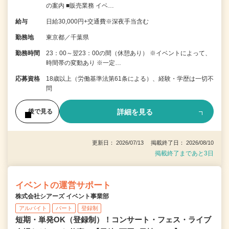
の案内 ■販売業務 イベ…
給与
日給30,000円+交通費※深夜手当含む
勤務地
東京都／千葉県
勤務時間
23：00～翌23：00の間（休憩あり） ※イベントによって、
時間帯の変動あり ※一定…
応募資格
18歳以上（労働基準法第61条による）、経験・学歴は一切不
問
詳細を見る
後で見る
更新日： 2026/07/13 掲載終了日： 2026/08/10
掲載終了まであと3日
イベントの運営サポート
株式会社シアーズ イベント事業部
アルバイト
パート
登録制
短期・単発OK（登録制）！コンサート・フェス・ライブ