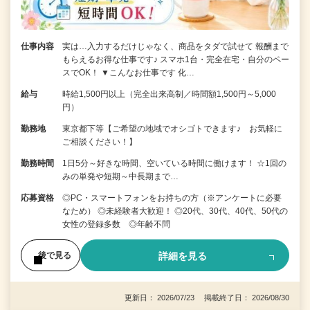
仕事内容
実は…入力するだけじゃなく、商品をタダで試せて 報酬まで
もらえるお得な仕事です♪ スマホ1台・完全在宅・自分のペー
スでOK！ ▼こんなお仕事です 化…
給与
時給1,500円以上（完全出来高制／時間額1,500円～5,000
円）
勤務地
東京都下等【ご希望の地域でオシゴトできます♪ お気軽に
ご相談ください！】
勤務時間
1日5分～好きな時間、空いている時間に働けます！ ☆1回の
みの単発や短期～中長期まで…
応募資格
◎PC・スマートフォンをお持ちの方（※アンケートに必要
なため） ◎未経験者大歓迎！ ◎20代、30代、40代、50代の
女性の登録多数 ◎年齢不問
詳細を見る
後で見る
更新日： 2026/07/23 掲載終了日： 2026/08/30