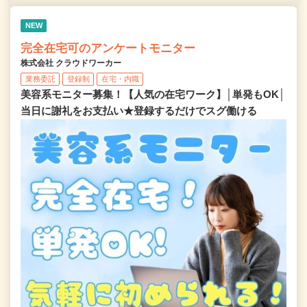
NEW
完全在宅可のアンケートモニター
株式会社 クラウドワーカー
業務委託
登録制
在宅・内職
美容系モニター募集！【人気の在宅ワーク】│単発もOK│
当日に謝礼をお支払い★登録するだけでスグ働ける