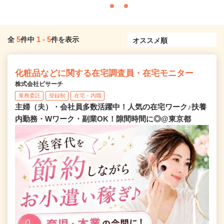
5
1
-
5
全
件中
件を表示
化粧品などに関する在宅調査員・在宅モニター
株式会社ビサーチ
業務委託
登録制
在宅・内職
主婦（夫）・会社員多数活躍中！人気の在宅ワーク♪扶養
内勤務・Wワーク・副業OK！隙間時間に◎@東京都