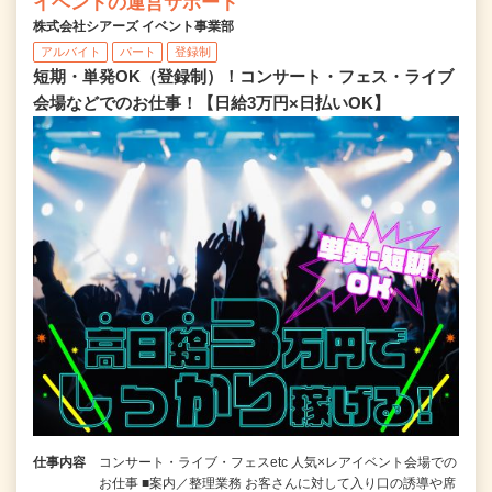
イベントの運営サポート
株式会社シアーズ イベント事業部
アルバイト
パート
登録制
短期・単発OK（登録制）！コンサート・フェス・ライブ
会場などでのお仕事！【日給3万円×日払いOK】
仕事内容
コンサート・ライブ・フェスetc 人気×レアイベント会場での
お仕事 ■案内／整理業務 お客さんに対して入り口の誘導や席