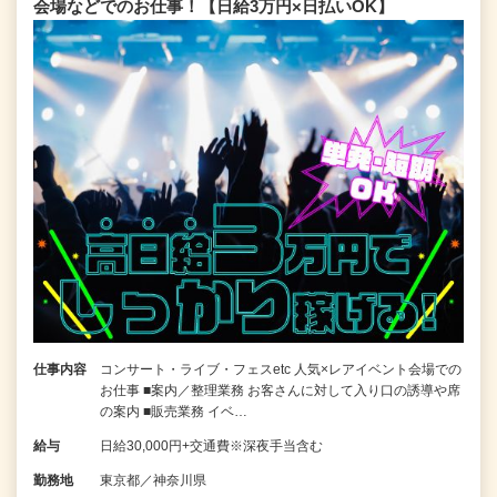
会場などでのお仕事！【日給3万円×日払いOK】
仕事内容
コンサート・ライブ・フェスetc 人気×レアイベント会場での
お仕事 ■案内／整理業務 お客さんに対して入り口の誘導や席
の案内 ■販売業務 イベ…
給与
日給30,000円+交通費※深夜手当含む
勤務地
東京都／神奈川県