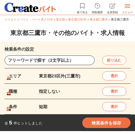
後で見る
閲覧履歴
会員登録
メニュー
クリエイトバイト・パート求人TOP
＞
東京都
＞
東京都23区外
＞
東京都三鷹市
＞
東京都三鷹市・そ
東京都三鷹市・その他のバイト・求人情報
検索条件の設定
絞り込む
エリア
東京都23区外(三鷹市)
選択
職種
指定しない
選択
条件
短期
選択
5
検索条件を保存
全
件ヒットしました