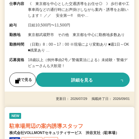
仕事内容
《 東京都を中心とした交通誘導をお任せ◎ 》 歩行者や工
事車両などの通行時にお声掛けしながら案内・誘導をお願い
します！ ／／ 安全第一!! 街や…
給与
日給10,500円〜11,500円
勤務地
東京都武蔵野市 その他 東京都を中心に勤務地多数あり
勤務時間
（日勤）8：00～17：00 ※現場により変動あり ■週1日～OK
■残業あり …
応募資格
18歳以上（例外事由2号／警備業法による）未経験・警備デ
ビューさんも大歓迎！
詳細を見る
後で見る
更新日： 2026/07/29 掲載終了日： 2026/09/01
NEW
駐車場周辺の案内誘導スタッフ
株式会社VOLLMONTセキュリティサービス 渋谷支社（駐車場）