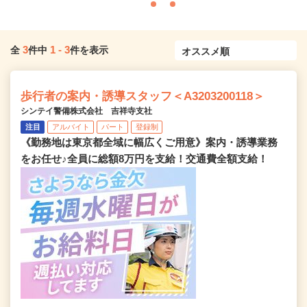
3
1
-
3
全
件中
件を表示
歩行者の案内・誘導スタッフ＜A3203200118＞
シンテイ警備株式会社 吉祥寺支社
注目
アルバイト
パート
登録制
《勤務地は東京都全域に幅広くご用意》案内・誘導業務
をお任せ♪全員に総額8万円を支給！交通費全額支給！