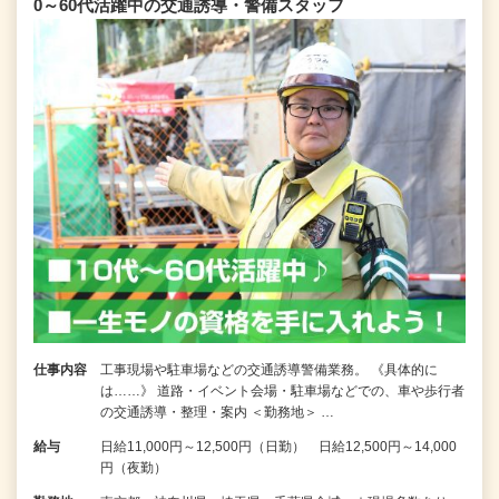
0～60代活躍中の交通誘導・警備スタッフ
仕事内容
工事現場や駐車場などの交通誘導警備業務。 《具体的に
は……》 道路・イベント会場・駐車場などでの、車や歩行者
の交通誘導・整理・案内 ＜勤務地＞ …
給与
日給11,000円～12,500円（日勤） 日給12,500円～14,000
円（夜勤）