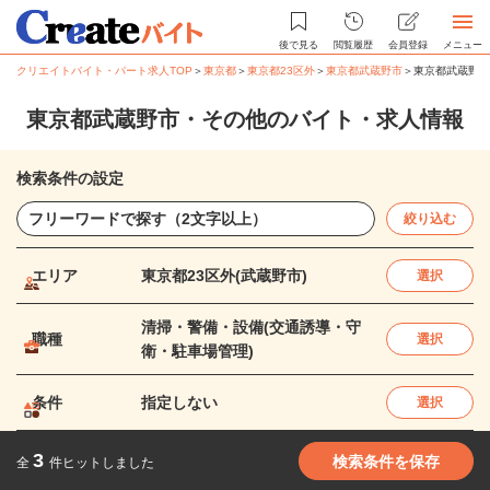
後で見る
閲覧履歴
会員登録
メニュー
クリエイトバイト・パート求人TOP
＞
東京都
＞
東京都23区外
＞
東京都武蔵野市
＞
東京都武蔵野市
東京都武蔵野市・その他のバイト・求人情報
検索条件の設定
絞り込む
エリア
東京都23区外(武蔵野市)
選択
清掃・警備・設備(交通誘導・守
職種
選択
衛・駐車場管理)
条件
指定しない
選択
3
検索条件を保存
全
件ヒットしました