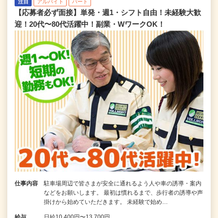
注目
アルバイト
パート
【応募者必ず面接】単発・週1・シフト自由！未経験大歓
迎！20代〜80代活躍中！副業・WワークOK！
仕事内容
駐車場周辺で皆さまが安全に通れるよう人や車の誘導・案内
などをお願いします。 最初は慣れるまで、歩行者の誘導や声
掛けから始めていただきます。 未経験で始め…
給与
日給10,400円〜13,700円