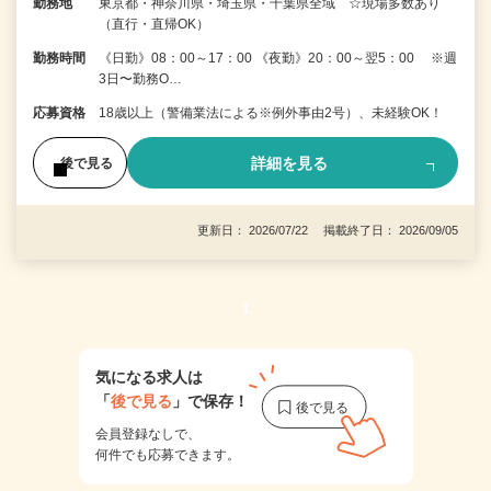
勤務地
東京都・神奈川県・埼玉県・千葉県全域 ☆現場多数あり
（直行・直帰OK）
勤務時間
《日勤》08：00～17：00 《夜勤》20：00～翌5：00 ※週
3日〜勤務O…
応募資格
18歳以上（警備業法による※例外事由2号）、未経験OK！
詳細を見る
後で見る
更新日： 2026/07/22 掲載終了日： 2026/09/05
1
気になる求人は
「
後で見る
」で保存！
会員登録なしで、
何件でも応募できます。