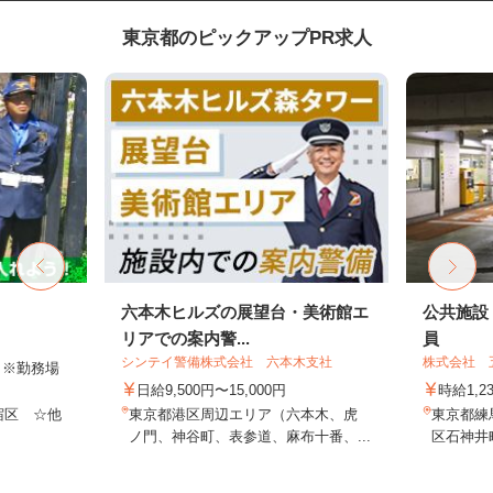
東京都のピックアップPR求人
六本木ヒルズの展望台・美術館エ
公共施設
リアでの案内警...
員
シンテイ警備株式会社 六本木支社
株式会社 
円 ※勤務場
日給9,500円〜15,000円
時給1,2
宿区 ☆他
東京都港区周辺エリア（六本木、虎
東京都練
ノ門、神谷町、表参道、麻布十番、...
区石神井町