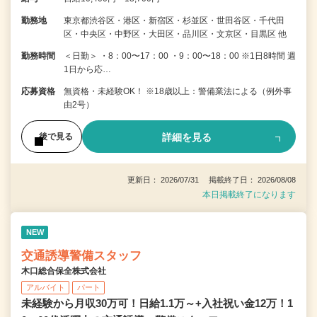
勤務地
東京都渋谷区・港区・新宿区・杉並区・世田谷区・千代田
区・中央区・中野区・大田区・品川区・文京区・目黒区 他
勤務時間
＜日勤＞ ・8：00〜17：00 ・9：00〜18：00 ※1日8時間 週
1日から応…
応募資格
無資格・未経験OK！ ※18歳以上：警備業法による（例外事
由2号）
詳細を見る
後で見る
更新日： 2026/07/31 掲載終了日： 2026/08/08
本日掲載終了になります
NEW
交通誘導警備スタッフ
木口総合保全株式会社
アルバイト
パート
未経験から月収30万可！日給1.1万～+入社祝い金12万！1