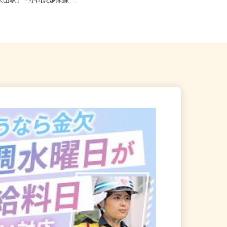
多摩市永山1丁目（京王相模原
東京都江東区 ★ご自宅からの通勤
王永山駅」・小田急多摩線...
考慮＆直行直帰OK