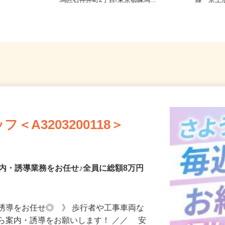
宅からの通勤
東京都練馬区東大泉5丁目/東京都練
東京都
馬区石神井町2丁目/東京都練馬...
線「京
A3203200118＞
内・誘導業務をお任せ♪全員に総額8万円
誘導をお任せ◎ 》 歩行者や工事車両な