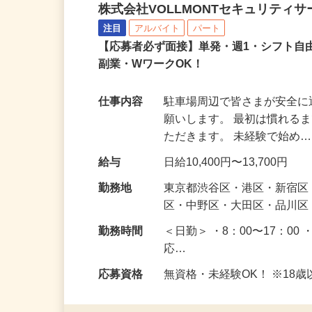
駐車場周辺の案内誘導ス
株式会社VOLLMONTセキュリティ
注目
アルバイト
パート
【応募者必ず面接】単発・週1・シフト自
副業・WワークOK！
仕事内容
駐車場周辺で皆さまが安全
願いします。 最初は慣れる
ただきます。 未経験で始め
給与
日給10,400円〜13,700円
勤務地
東京都渋谷区・港区・新宿
区・中野区・大田区・品川区
勤務時間
＜日勤＞ ・8：00〜17：00 
応…
応募資格
無資格・未経験OK！ ※1