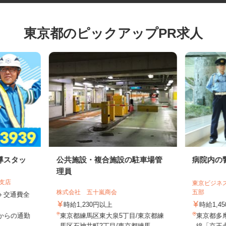
東京都のピックアップPR求人
導スタッ
公共施設・複合施設の駐車場管
病院内
理員
葉支店
東京ビジ
株式会社 五十嵐商会
五部
0円＋交通費全
時給1,230円以上
時給1,