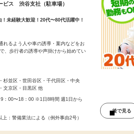
タッフ
サービス 渋谷支社（駐車場）
由！未経験大歓迎！20代〜80代活躍中！
に通れるよう人や車の誘導・案内などをお
まで、歩行者の誘導や声掛けから始めてい
…
区・杉並区・世田谷区・千代田区・中央
・文京区・目黒区 他
・9：00〜18：00 ※1日8時間 週1日から
後で見
8歳以上：警備業法による（例外事由2号）