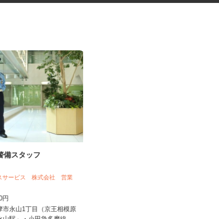
の警備スタッフ
道路工事などの交通誘導スタッ
フ
日清警備東京株式会社 千葉支店
ネスサービス 株式会社 営業
日給11,500円～13,210円＋交通費全
450円
額支給 ★早上がりの...