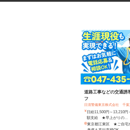
病院内の警備スタッフ
道路工事などの交通誘
フ
日清警備東京株式会社 千
東京ビジネスサービス 株式会社 営業
五部
日給11,500円～13,21
時給1,450円
額支給 ★早上がりの...