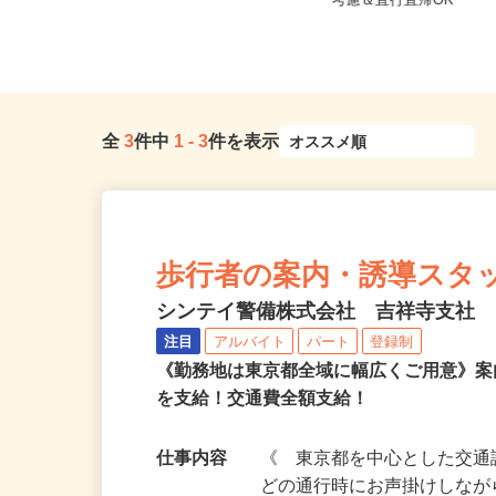
東京都多摩市永山1丁目（京王相模原
東京都江東区 ★ご自
線「京王永山駅」・小田急多摩線...
考慮＆直行直帰OK
全
3
件中
1
-
3
件を表示
歩行者の案内・誘導スタッフ＜
シンテイ警備株式会社 吉祥寺支社
注目
アルバイト
パート
登録制
《勤務地は東京都全域に幅広くご用意》案
を支給！交通費全額支給！
仕事内容
《 東京都を中心とした交通