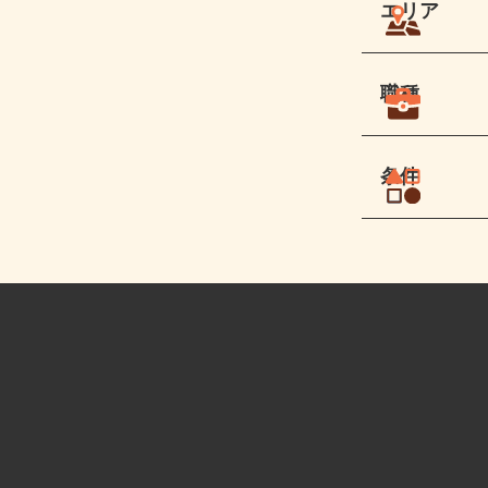
エリア
職種
条件