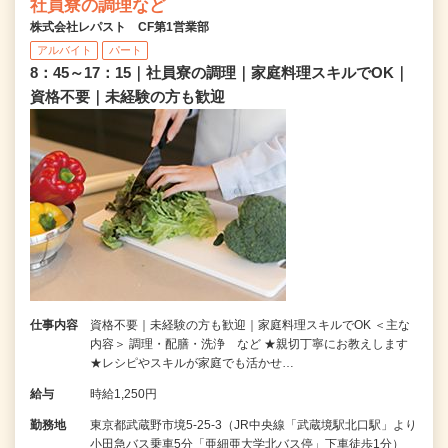
社員寮の調理など
株式会社レパスト CF第1営業部
アルバイト
パート
8：45～17：15｜社員寮の調理｜家庭料理スキルでOK｜
資格不要｜未経験の方も歓迎
仕事内容
資格不要｜未経験の方も歓迎｜家庭料理スキルでOK ＜主な
内容＞ 調理・配膳・洗浄 など ★親切丁寧にお教えします
★レシピやスキルが家庭でも活かせ…
給与
時給1,250円
勤務地
東京都武蔵野市境5-25-3（JR中央線「武蔵境駅北口駅」より
小田急バス乗車5分「亜細亜大学北バス停」下車徒歩1分）