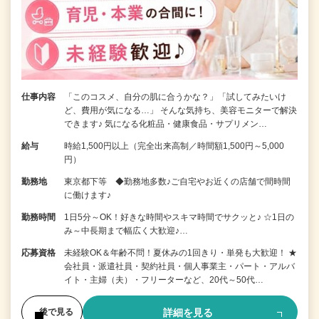
仕事内容
「このコスメ、自分の肌に合うかな？」「試してみたいけ
ど、費用が気になる…」 そんな気持ち、美容モニターで解決
できます♪ 気になる化粧品・健康食品・サプリメン…
給与
時給1,500円以上（完全出来高制／時間額1,500円～5,000
円）
勤務地
東京都下等 ◆勤務地多数♪ご自宅やお近くの店舗で間時間
に働けます♪
勤務時間
1日5分～OK！好きな時間やスキマ時間でサクッと♪ ☆1日の
み～中長期まで幅広く大歓迎♪…
応募資格
未経験OK＆年齢不問！夏休みの1回きり・単発も大歓迎！ ★
会社員・派遣社員・契約社員・個人事業主・パート・アルバ
イト・主婦（夫）・フリーターなど、20代～50代…
詳細を見る
後で見る