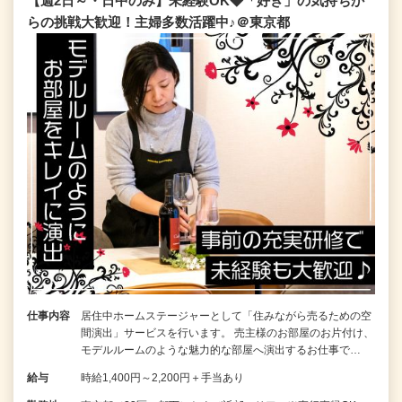
【週2日～・日中のみ】未経験OK◆「好き」の気持ちか
らの挑戦大歓迎！主婦多数活躍中♪＠東京都
仕事内容
居住中ホームステージャーとして「住みながら売るための空
間演出」サービスを行います。 売主様のお部屋のお片付け、
モデルルームのような魅力的な部屋へ演出するお仕事で…
給与
時給1,400円～2,200円＋手当あり