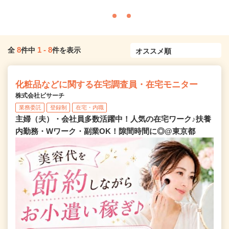
8
1
-
8
全
件中
件を表示
化粧品などに関する在宅調査員・在宅モニター
株式会社ビサーチ
業務委託
登録制
在宅・内職
主婦（夫）・会社員多数活躍中！人気の在宅ワーク♪扶養
内勤務・Wワーク・副業OK！隙間時間に◎@東京都