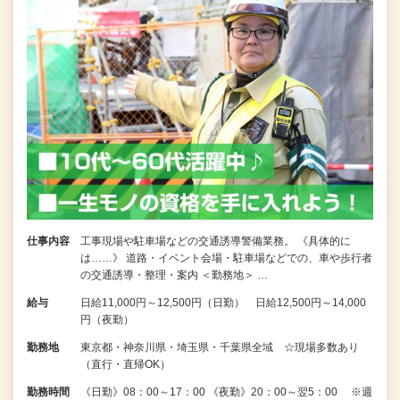
仕事内容
工事現場や駐車場などの交通誘導警備業務。 《具体的に
は……》 道路・イベント会場・駐車場などでの、車や歩行者
の交通誘導・整理・案内 ＜勤務地＞ …
給与
日給11,000円～12,500円（日勤） 日給12,500円～14,000
円（夜勤）
勤務地
東京都・神奈川県・埼玉県・千葉県全域 ☆現場多数あり
（直行・直帰OK）
勤務時間
《日勤》08：00～17：00 《夜勤》20：00～翌5：00 ※週