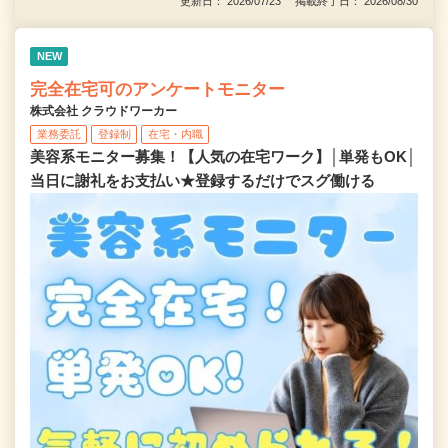
更新日： 2026/07/23 掲載終了日： 2026/08/30
NEW
完全在宅可のアンケートモニター
株式会社 クラウドワーカー
業務委託
登録制
在宅・内職
美容系モニター募集！【人気の在宅ワーク】│単発もOK│
当日に謝礼をお支払い★登録するだけでスグ働ける