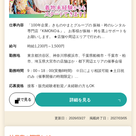
仕事内容
「100年企業」きものやまとグループの 振袖・袴のレンタル
専門店『KIMONO＆』。 お客様が振袖・袴を選ぶサポートを
お願いします。 ★店舗や周辺エリアで行われ…
給与
時給1,230円～1,500円
勤務地
東京都渋谷区、神奈川県横浜市、千葉県船橋市・千葉市・柏
市、埼玉県大宮市の店舗ほか・都下周辺エリアの催事会場
勤務時間
9：00～18：00(実働8時間) ※日により相談可能 ★土日祝
のみ（催事開催の時期限定）…
応募資格
接客・販売経験者歓迎／未経験の方もOK
詳細を見る
後で見る
更新日： 2026/03/27 掲載終了日： 2027/03/05