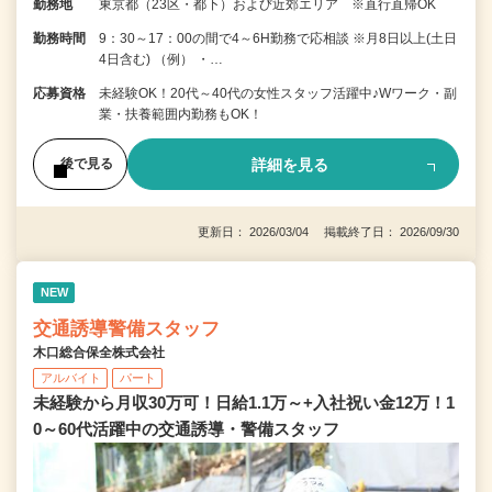
勤務地
東京都（23区・都下）および近郊エリア ※直行直帰OK
勤務時間
9：30～17：00の間で4～6H勤務で応相談 ※月8日以上(土日
4日含む) （例） ・…
応募資格
未経験OK！20代～40代の女性スタッフ活躍中♪Wワーク・副
業・扶養範囲内勤務もOK！
詳細を見る
後で見る
更新日： 2026/03/04 掲載終了日： 2026/09/30
NEW
交通誘導警備スタッフ
木口総合保全株式会社
アルバイト
パート
未経験から月収30万可！日給1.1万～+入社祝い金12万！1
0～60代活躍中の交通誘導・警備スタッフ