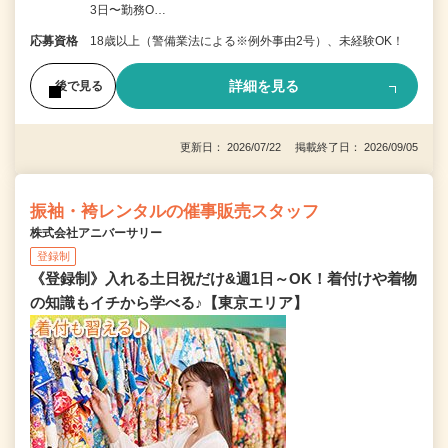
3日〜勤務O…
応募資格
18歳以上（警備業法による※例外事由2号）、未経験OK！
詳細を見る
後で見る
更新日： 2026/07/22 掲載終了日： 2026/09/05
振袖・袴レンタルの催事販売スタッフ
株式会社アニバーサリー
登録制
《登録制》入れる土日祝だけ&週1日～OK！着付けや着物
の知識もイチから学べる♪【東京エリア】