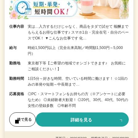
仕事内容
実は…入力するだけじゃなく、商品をタダで試せて 報酬まで
もらえるお得な仕事です♪ スマホ1台・完全在宅・自分のペー
スでOK！ ▼こんなお仕事です 化…
給与
時給1,500円以上（完全出来高制／時間額1,500円～5,000
円）
勤務地
東京都下等【ご希望の地域でオシゴトできます♪ お気軽に
ご相談ください！】
勤務時間
1日5分～好きな時間、空いている時間に働けます！ ☆1回の
みの単発や短期～中長期まで…
応募資格
◎PC・スマートフォンをお持ちの方（※アンケートに必要
なため） ◎未経験者大歓迎！ ◎20代、30代、40代、50代の
女性の登録多数 ◎年齢不問
詳細を見る
後で見る