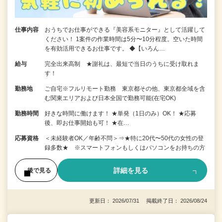
仕事内容
おうちでお仕事ができる『美容系モニター』として活躍して
ください！ 1案件の作業時間は5分〜10分程度。空いた時間
を有効活用できるお仕事です。 ◆【いろん…
給与
完全出来高制 ★謝礼は、最短で当日のうちに受け取れま
す！
勤務地
ご自宅※フルリモート勤務 東京都その他、東京都全域を含
む関東エリアおよび日本全国で勤務可能(在宅OK)
勤務時間
好きな時間に働けます！ ★単発（1日のみ）OK！ ★応募
後、即お仕事開始も可！ ★在…
応募資格
＜未経験者OK／年齢不問＞⇒★特に20代〜50代の女性の登
録多数★ ※スマートフォンもしくはパソコンをお持ちの方
詳細を見る
後で見る
更新日： 2026/07/31 掲載終了日： 2026/08/24