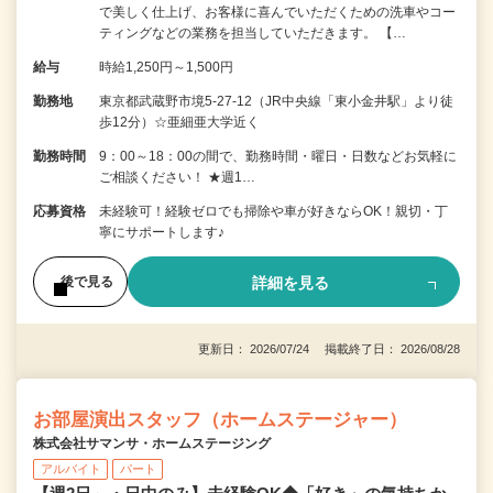
で美しく仕上げ、お客様に喜んでいただくための洗車やコー
ティングなどの業務を担当していただきます。 【…
給与
時給1,250円～1,500円
勤務地
東京都武蔵野市境5-27-12（JR中央線「東小金井駅」より徒
歩12分）☆亜細亜大学近く
勤務時間
9：00～18：00の間で、勤務時間・曜日・日数などお気軽に
ご相談ください！ ★週1…
応募資格
未経験可！経験ゼロでも掃除や車が好きならOK！親切・丁
寧にサポートします♪
詳細を見る
後で見る
更新日： 2026/07/24 掲載終了日： 2026/08/28
お部屋演出スタッフ（ホームステージャー）
株式会社サマンサ・ホームステージング
アルバイト
パート