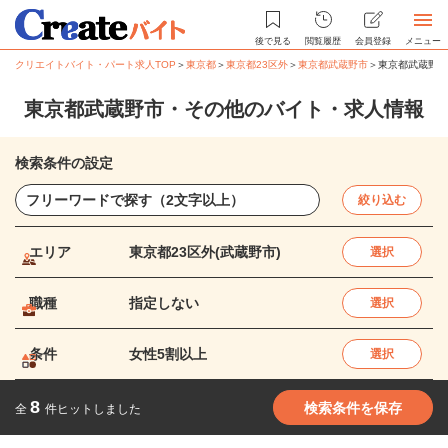
後で見る
閲覧履歴
会員登録
メニュー
クリエイトバイト・パート求人TOP
＞
東京都
＞
東京都23区外
＞
東京都武蔵野市
＞
東京都武蔵野市
東京都武蔵野市・その他のバイト・求人情報
検索条件の設定
絞り込む
エリア
東京都23区外(武蔵野市)
選択
職種
指定しない
選択
条件
女性5割以上
選択
8
検索条件を保存
全
件ヒットしました