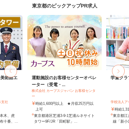
東京都のピックアップPR求人
・美術館エ
運動施設のお客様センターオペレ
学童クラ
ーター（受電・...
株式会社 カーブスジャパン お客様センタ
ー
木支社
学校法人ア
時給1,600円以上 ★月収25万円以
上可
時給1,3
本木、虎
東京都港区芝浦3-9-1芝浦ルネサイト
東京都江戸
十番、...
タワー9F/JR「田町駅」...
線「新小岩