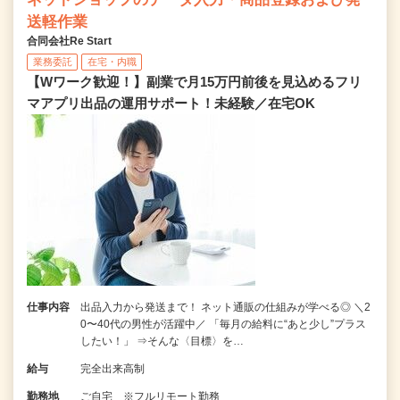
送軽作業
合同会社Re Start
業務委託
在宅・内職
【Wワーク歓迎！】副業で月15万円前後を見込めるフリ
マアプリ出品の運用サポート！未経験／在宅OK
仕事内容
出品入力から発送まで！ ネット通販の仕組みが学べる◎ ＼2
0〜40代の男性が活躍中／ 「毎月の給料に“あと少し”プラス
したい！」 ⇒そんな〈目標〉を…
給与
完全出来高制
勤務地
ご自宅 ※フルリモート勤務