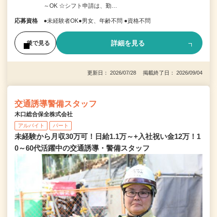
～OK ☆シフト申請は、勤…
応募資格
●未経験者OK●男女、年齢不問 ●資格不問
詳細を見る
後で見る
更新日： 2026/07/28 掲載終了日： 2026/09/04
交通誘導警備スタッフ
木口総合保全株式会社
アルバイト
パート
未経験から月収30万可！日給1.1万～+入社祝い金12万！1
0～60代活躍中の交通誘導・警備スタッフ