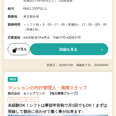
用施設の予約管理など） □点検業務…
給与
時給1,330円以上
勤務地
東京都全域
勤務時間
＜シフト制＞ 8：00～17：00（実働8h） 17：00～翌9：00
（実働14h） …
応募資格
●未経験者OK●男女、年齢不問 ●資格不問
詳細を見る
後で見る
更新日： 2026/07/28 掲載終了日： 2026/09/04
NEW
マンションの代行管理人・清掃スタッフ
株式会社 センシアリンク 【毎日興業グループ】
アルバイト
パート
未経験OK！シフトは事前申告制で月1回でもOK！まずは
登録して都合に合わせて働く事が出来ます♪