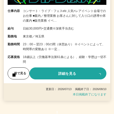
仕事内容
コンサート・ライブ・フェスetc 人気×レアイベント会場での
お仕事 ■案内／整理業務 お客さんに対して入り口の誘導や席
の案内 ■販売業務 イベ…
給与
日給30,000円+交通費※深夜手当含む
勤務地
東京都／埼玉県
勤務時間
23：00～翌23：00の間（休憩あり） ※イベントによって、
時間帯の変動あり ※一定…
応募資格
18歳以上（労働基準法第61条による）、経験・学歴は一切不
問
詳細を見る
後で見る
更新日： 2026/07/13 掲載終了日： 2026/08/10
本日掲載終了になります
1