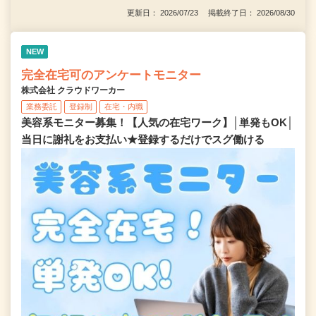
更新日： 2026/07/23 掲載終了日： 2026/08/30
NEW
完全在宅可のアンケートモニター
株式会社 クラウドワーカー
業務委託
登録制
在宅・内職
美容系モニター募集！【人気の在宅ワーク】│単発もOK│
当日に謝礼をお支払い★登録するだけでスグ働ける