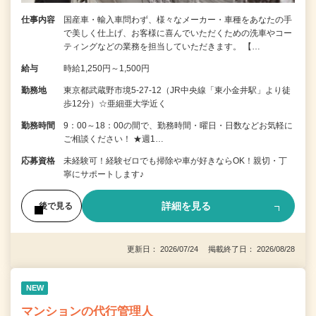
仕事内容
国産車・輸入車問わず、様々なメーカー・車種をあなたの手
で美しく仕上げ、お客様に喜んでいただくための洗車やコー
ティングなどの業務を担当していただきます。 【…
給与
時給1,250円～1,500円
勤務地
東京都武蔵野市境5-27-12（JR中央線「東小金井駅」より徒
歩12分）☆亜細亜大学近く
勤務時間
9：00～18：00の間で、勤務時間・曜日・日数などお気軽に
ご相談ください！ ★週1…
応募資格
未経験可！経験ゼロでも掃除や車が好きならOK！親切・丁
寧にサポートします♪
詳細を見る
後で見る
更新日： 2026/07/24 掲載終了日： 2026/08/28
NEW
マンションの代行管理人