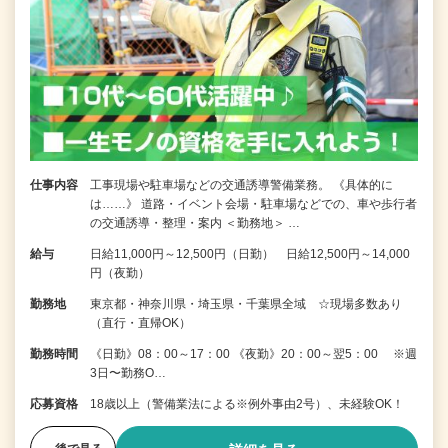
仕事内容
工事現場や駐車場などの交通誘導警備業務。 《具体的に
は……》 道路・イベント会場・駐車場などでの、車や歩行者
の交通誘導・整理・案内 ＜勤務地＞ …
給与
日給11,000円～12,500円（日勤） 日給12,500円～14,000
円（夜勤）
勤務地
東京都・神奈川県・埼玉県・千葉県全域 ☆現場多数あり
（直行・直帰OK）
勤務時間
《日勤》08：00～17：00 《夜勤》20：00～翌5：00 ※週
3日〜勤務O…
応募資格
18歳以上（警備業法による※例外事由2号）、未経験OK！