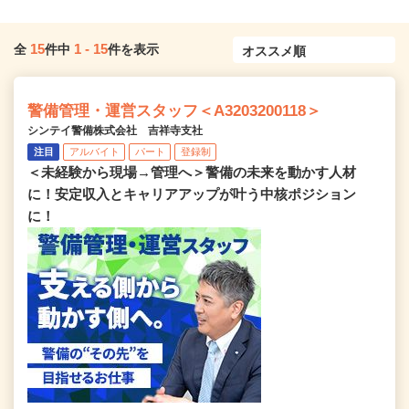
15
1
-
15
全
件中
件を表示
警備管理・運営スタッフ＜A3203200118＞
シンテイ警備株式会社 吉祥寺支社
注目
アルバイト
パート
登録制
＜未経験から現場→管理へ＞警備の未来を動かす人材
に！安定収入とキャリアアップが叶う中核ポジション
に！