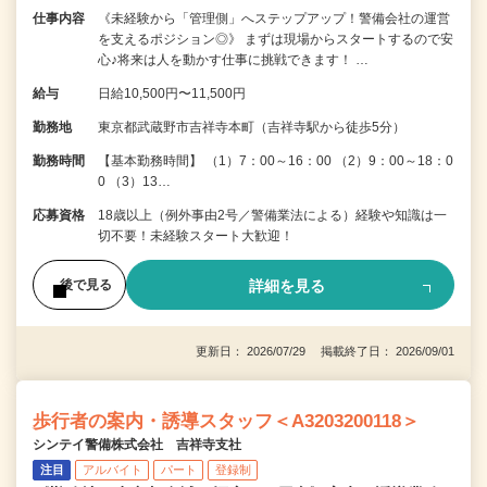
仕事内容
《未経験から「管理側」へステップアップ！警備会社の運営
を支えるポジション◎》 まずは現場からスタートするので安
心♪将来は人を動かす仕事に挑戦できます！ …
給与
日給10,500円〜11,500円
勤務地
東京都武蔵野市吉祥寺本町（吉祥寺駅から徒歩5分）
勤務時間
【基本勤務時間】 （1）7：00～16：00 （2）9：00～18：0
0 （3）13…
応募資格
18歳以上（例外事由2号／警備業法による）経験や知識は一
切不要！未経験スタート大歓迎！
詳細を見る
後で見る
更新日： 2026/07/29 掲載終了日： 2026/09/01
歩行者の案内・誘導スタッフ＜A3203200118＞
シンテイ警備株式会社 吉祥寺支社
注目
アルバイト
パート
登録制