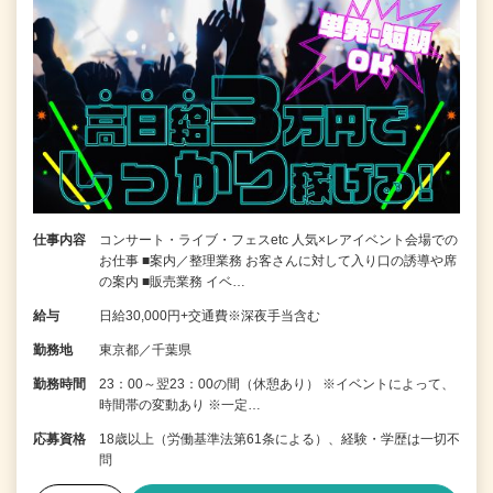
仕事内容
コンサート・ライブ・フェスetc 人気×レアイベント会場での
お仕事 ■案内／整理業務 お客さんに対して入り口の誘導や席
の案内 ■販売業務 イベ…
給与
日給30,000円+交通費※深夜手当含む
勤務地
東京都／千葉県
勤務時間
23：00～翌23：00の間（休憩あり） ※イベントによって、
時間帯の変動あり ※一定…
応募資格
18歳以上（労働基準法第61条による）、経験・学歴は一切不
問