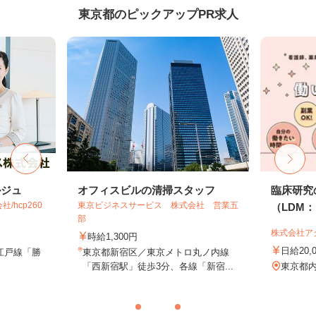
東京都のピックアップPR求人
ルジュ
オフィスビルの清掃スタッフ
臨床研究
hcp260
東京ビジネスサービス 株式会社 営業五
（LDM：L
部
株式会社ア
時給1,300円
日給20,
江戸線「勝
東京都新宿区／東京メトロ丸ノ内線
「西新宿駅」徒歩3分、各線「新宿...
東京都