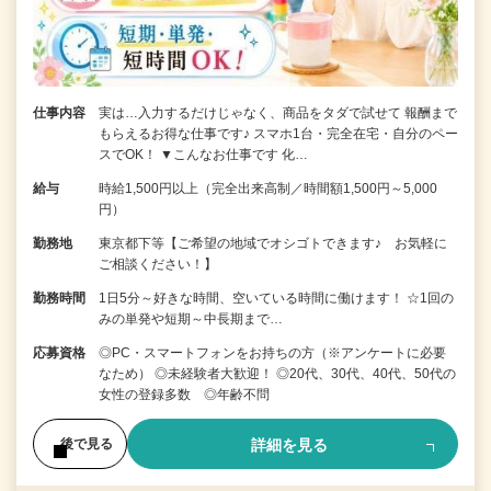
仕事内容
実は…入力するだけじゃなく、商品をタダで試せて 報酬まで
もらえるお得な仕事です♪ スマホ1台・完全在宅・自分のペー
スでOK！ ▼こんなお仕事です 化…
給与
時給1,500円以上（完全出来高制／時間額1,500円～5,000
円）
勤務地
東京都下等【ご希望の地域でオシゴトできます♪ お気軽に
ご相談ください！】
勤務時間
1日5分～好きな時間、空いている時間に働けます！ ☆1回の
みの単発や短期～中長期まで…
応募資格
◎PC・スマートフォンをお持ちの方（※アンケートに必要
なため） ◎未経験者大歓迎！ ◎20代、30代、40代、50代の
女性の登録多数 ◎年齢不問
詳細を見る
後で見る