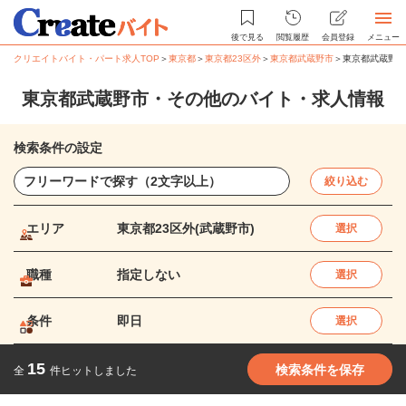
後で見る
閲覧履歴
会員登録
メニュー
クリエイトバイト・パート求人TOP
＞
東京都
＞
東京都23区外
＞
東京都武蔵野市
＞
東京都武蔵野市
東京都武蔵野市・その他のバイト・求人情報
検索条件の設定
絞り込む
エリア
東京都23区外(武蔵野市)
選択
職種
指定しない
選択
条件
即日
選択
15
検索条件を保存
全
件ヒットしました