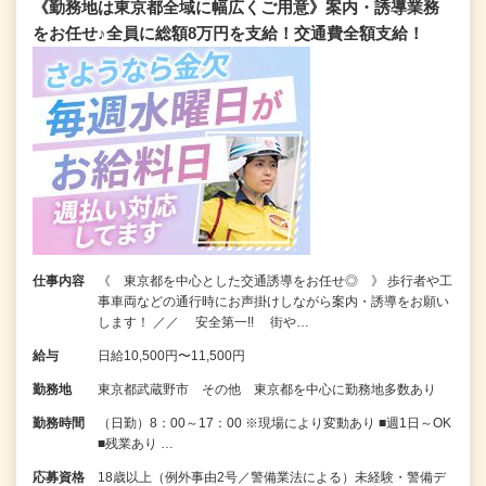
《勤務地は東京都全域に幅広くご用意》案内・誘導業務
をお任せ♪全員に総額8万円を支給！交通費全額支給！
仕事内容
《 東京都を中心とした交通誘導をお任せ◎ 》 歩行者や工
事車両などの通行時にお声掛けしながら案内・誘導をお願い
します！ ／／ 安全第一!! 街や…
給与
日給10,500円〜11,500円
勤務地
東京都武蔵野市 その他 東京都を中心に勤務地多数あり
勤務時間
（日勤）8：00～17：00 ※現場により変動あり ■週1日～OK
■残業あり …
応募資格
18歳以上（例外事由2号／警備業法による）未経験・警備デ