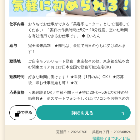
仕事内容
おうちでお仕事ができる『美容系モニター』として活躍して
ください！ 1案件の作業時間は5分〜10分程度。空いた時間
を有効活用できるお仕事です。 ◆【いろん…
給与
完全出来高制 ★謝礼は、最短で当日のうちに受け取れま
す！
勤務地
ご自宅※フルリモート勤務 東京都その他、東京都全域を含
む関東エリアおよび日本全国で勤務可能(在宅OK)
勤務時間
好きな時間に働けます！ ★単発（1日のみ）OK！ ★応募
後、即お仕事開始も可！ ★在…
応募資格
＜未経験者OK／年齢不問＞⇒★特に20代〜50代の女性の登
録多数★ ※スマートフォンもしくはパソコンをお持ちの方
詳細を見る
後で見る
更新日： 2026/07/31 掲載終了日： 2026/08/24
掲載終了まであと14日