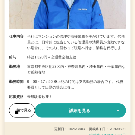
仕事内容
当社はマンションの管理や清掃業務を手がけています。代務
員とは、日常的に担当している管理員や清掃員が出勤できな
い場合に、その人に替わって現場へ行き、業務を代行しま…
給与
時給1,320円＋交通費全額支給
勤務地
東京都中央区他23区内・神奈川県内・埼玉県内・千葉県内な
ど近郊各地
勤務時間
9：00～17：50 ※上記の時間は支店勤務の場合です。 代務
要員として出勤の場合は各…
応募資格
未経験者歓迎！
詳細を見る
後で見る
更新日： 2026/08/03 掲載終了日： 2026/08/21