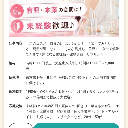
仕事内容
「このコスメ、自分の肌に合うかな？」「試してみたいけ
ど、費用が気になる…」 そんな気持ち、美容モニターで解決
できます♪ 気になる化粧品・健康食品・サプリメン…
給与
時給1,500円以上（完全出来高制／時間額1,500円～5,000
円）
勤務地
東京都下等 ◆勤務地多数♪ご自宅やお近くの店舗で間時間
に働けます♪
勤務時間
1日5分～OK！好きな時間やスキマ時間でサクッと♪ ☆1日の
み～中長期まで幅広く大歓迎♪…
応募資格
未経験OK＆年齢不問！夏休みの1回きり・単発も大歓迎！ ★
会社員・派遣社員・契約社員・個人事業主・パート・アルバ
イト・主婦（夫）・フリーターなど、20代～50代…