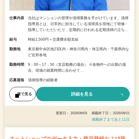
仕事内容
当社はマンションの管理や清掃業務を手がけています。清掃
指導員とは、日常的に担当している清掃員を現地にて研修・
指導していただいたり、定期的に行われる定期清掃の立ち…
給与
時給1,500円＋交通費全額支給
勤務地
東京都中央区他23区内・神奈川県内・埼玉県内・千葉県内な
ど近郊各地
勤務時間
9：00～17：50（支店勤務の場合） ※各物件への出勤の場
合、現場の就業時間に合わせて…
応募資格
清掃指導の経験者
詳細を見る
後で見る
更新日： 2026/08/03 掲載終了日： 2026/08/21
掲載終了まであと11日
ネットショップのデータ入力・商品登録および発