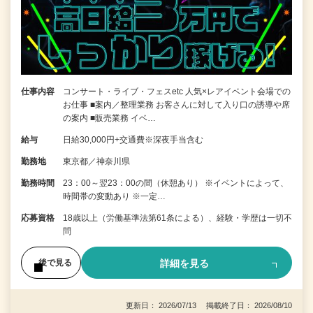
仕事内容
コンサート・ライブ・フェスetc 人気×レアイベント会場での
お仕事 ■案内／整理業務 お客さんに対して入り口の誘導や席
の案内 ■販売業務 イベ…
給与
日給30,000円+交通費※深夜手当含む
勤務地
東京都／神奈川県
勤務時間
23：00～翌23：00の間（休憩あり） ※イベントによって、
時間帯の変動あり ※一定…
応募資格
18歳以上（労働基準法第61条による）、経験・学歴は一切不
問
詳細を見る
後で見る
更新日： 2026/07/13 掲載終了日： 2026/08/10