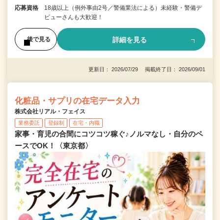
応募資格
18歳以上（例外事由2号／警備業法による）未経験・警備デ
ビューさんも大歓迎！
詳細を見る
後で見る
更新日： 2026/07/29 掲載終了日： 2026/09/01
化粧品・サプリの在宅データ入力
株式会社リアル・フェイス
業務委託
登録制
在宅・内職
家事・育児の合間にコツコツ稼ぐ♪ノルマなし・自分のペ
ースでOK！〈東京都〉