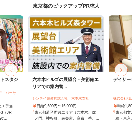
東京都のピックアップPR求人
ォトスタジ
六本木ヒルズの展望台・美術館エ
デイサー
リアでの案内警...
社アニバーサ
シンテイ警備株式会社 六本木支社
株式会社揚
以上＋手当
日給9,500円〜15,000円
時給1,
3（JR
東京都港区周辺エリア（六本木、虎
東京都文京
...
ノ門、神谷町、表参道、麻布十番、...
線・東京