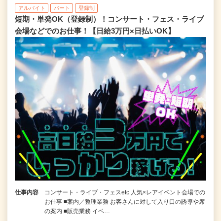
アルバイト
パート
登録制
短期・単発OK（登録制）！コンサート・フェス・ライブ
会場などでのお仕事！【日給3万円×日払いOK】
仕事内容
コンサート・ライブ・フェスetc 人気×レアイベント会場での
お仕事 ■案内／整理業務 お客さんに対して入り口の誘導や席
の案内 ■販売業務 イベ…