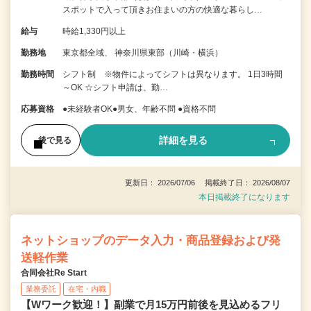
スポットで入って頂きお住まいの方の快適な暮らし…
給与
時給1,330円以上
勤務地
東京都全域、 神奈川県東部（川崎・横浜）
勤務時間
シフト制 ※物件によってシフトは異なります。 1日3時間
～OK ☆シフト申請は、勤…
応募資格
●未経験者OK●男女、年齢不問 ●資格不問
詳細を見る
後で見る
更新日： 2026/07/06 掲載終了日： 2026/08/07
本日掲載終了になります
ネットショップのデータ入力・商品登録および発
送軽作業
合同会社Re Start
業務委託
在宅・内職
【Wワーク歓迎！】副業で月15万円前後を見込めるフリ