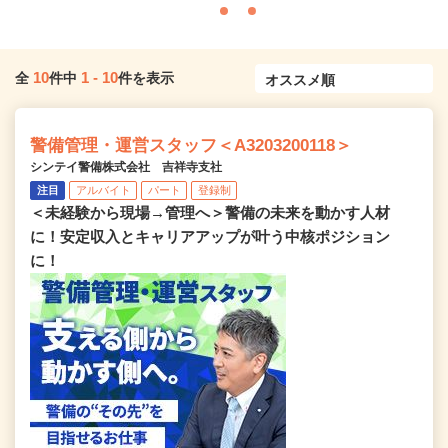
10
1
-
10
全
件中
件を表示
警備管理・運営スタッフ＜A3203200118＞
シンテイ警備株式会社 吉祥寺支社
注目
アルバイト
パート
登録制
＜未経験から現場→管理へ＞警備の未来を動かす人材
に！安定収入とキャリアアップが叶う中核ポジション
に！