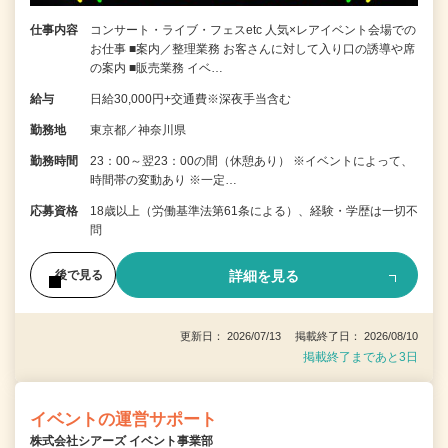
仕事内容
コンサート・ライブ・フェスetc 人気×レアイベント会場での
お仕事 ■案内／整理業務 お客さんに対して入り口の誘導や席
の案内 ■販売業務 イベ…
給与
日給30,000円+交通費※深夜手当含む
勤務地
東京都／神奈川県
勤務時間
23：00～翌23：00の間（休憩あり） ※イベントによって、
時間帯の変動あり ※一定…
応募資格
18歳以上（労働基準法第61条による）、経験・学歴は一切不
問
詳細を見る
後で見る
更新日： 2026/07/13 掲載終了日： 2026/08/10
掲載終了まであと3日
イベントの運営サポート
株式会社シアーズ イベント事業部