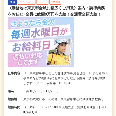
注目
アルバイト
パート
登録制
《勤務地は東京都全域に幅広くご用意》案内・誘導業務
をお任せ♪全員に総額8万円を支給！交通費全額支給！
仕事内容
《 東京都を中心とした交通誘導をお任せ◎ 》 歩行者や工
事車両などの通行時にお声掛けしながら案内・誘導をお願い
します！ ／／ 安全第一!! 街や…
給与
日給10,500円〜11,500円
勤務地
東京都武蔵野市 その他 東京都を中心に勤務地多数あり
勤務時間
（日勤）8：00～17：00 ※現場により変動あり ■週1日～OK
■残業あり …