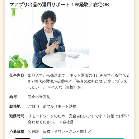
マアプリ出品の運用サポート！未経験／在宅OK
仕事内容
出品入力から発送まで！ ネット通販の仕組みが学べる◎ ＼2
0〜40代の男性が活躍中／ 「毎月の給料に“あと少し”プラス
したい！」 ⇒そんな〈目標〉を…
給与
完全出来高制
勤務地
ご自宅 ※フルリモート勤務
勤務時間
リモートワークのため、完全自由シフトです！ 詳細はお問い
合わせください。 ＜会社営…
応募資格
＼経験・資格・学歴いっさい不問！／