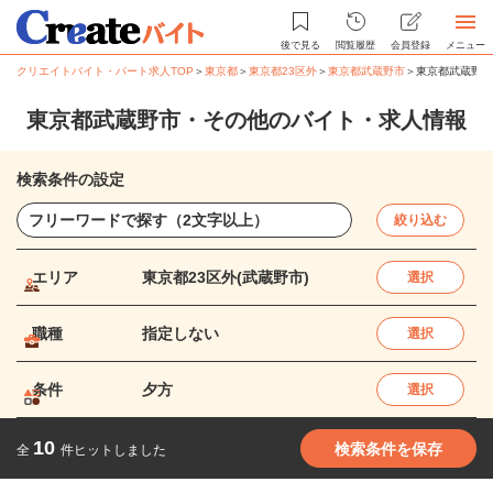
後で見る
閲覧履歴
会員登録
メニュー
クリエイトバイト・パート求人TOP
＞
東京都
＞
東京都23区外
＞
東京都武蔵野市
＞
東京都武蔵野市
東京都武蔵野市・その他のバイト・求人情報
検索条件の設定
絞り込む
エリア
東京都23区外(武蔵野市)
選択
職種
指定しない
選択
条件
夕方
選択
10
検索条件を保存
全
件ヒットしました