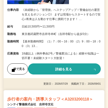
仕事内容
《未経験から「管理側」へステップアップ！警備会社の運営
を支えるポジション◎》 まずは現場からスタートするので安
心♪将来は人を動かす仕事に挑戦できます！ …
給与
日給10,500円〜11,500円
勤務地
東京都武蔵野市吉祥寺本町（吉祥寺駅から徒歩5分）
勤務時間
【基本勤務時間】 （1）7：00～16：00 （2）9：00～18：0
0 （3）13…
応募資格
18歳以上（例外事由2号／警備業法による）経験や知識は一
切不要！未経験スタート大歓迎！
詳細を見る
後で見る
更新日： 2026/07/29 掲載終了日： 2026/09/01
歩行者の案内・誘導スタッフ＜A3203200118＞
シンテイ警備株式会社 吉祥寺支社