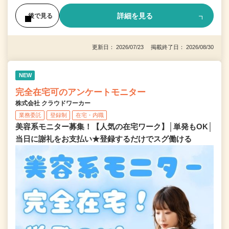
詳細を見る
後で見る
更新日： 2026/07/23 掲載終了日： 2026/08/30
NEW
完全在宅可のアンケートモニター
株式会社 クラウドワーカー
業務委託
登録制
在宅・内職
美容系モニター募集！【人気の在宅ワーク】│単発もOK│
当日に謝礼をお支払い★登録するだけでスグ働ける