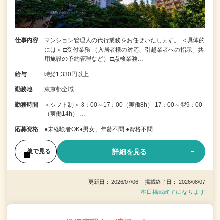
仕事内容
マンション管理人の代行業務をお任せいたします。 ＜具体的
には＞ □受付業務 （入居者様の対応、引越業者への指示、共
用施設の予約管理など） □点検業務…
給与
時給1,330円以上
勤務地
東京都全域
勤務時間
＜シフト制＞ 8：00～17：00（実働8h） 17：00～翌9：00
（実働14h） …
応募資格
●未経験者OK●男女、年齢不問 ●資格不問
詳細を見る
後で見る
更新日： 2026/07/06 掲載終了日： 2026/08/07
本日掲載終了になります