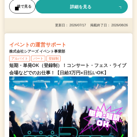
詳細を見る
後で見る
更新日： 2026/07/17 掲載終了日： 2026/08/26
イベントの運営サポート
株式会社シアーズ イベント事業部
アルバイト
パート
登録制
短期・単発OK（登録制）！コンサート・フェス・ライブ
会場などでのお仕事！【日給3万円×日払いOK】