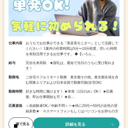
仕事内容
おうちでお仕事ができる『美容系モニター』として活躍して
ください！ 1案件の作業時間は5分〜10分程度。空いた時間
を有効活用できるお仕事です。 ◆【いろん…
給与
完全出来高制 ★謝礼は、最短で当日のうちに受け取れま
す！
勤務地
ご自宅※フルリモート勤務 東京都その他、東京都全域を含
む関東エリアおよび日本全国で勤務可能(在宅OK)
勤務時間
好きな時間に働けます！ ★単発（1日のみ）OK！ ★応募
後、即お仕事開始も可！ ★在…
応募資格
＜未経験者OK／年齢不問＞⇒★特に20代〜50代の女性の登
録多数★ ※スマートフォンもしくはパソコンをお持ちの方
詳細を見る
後で見る