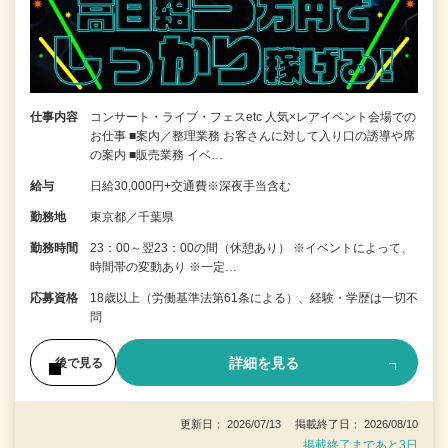
仕事内容
コンサート・ライブ・フェスetc 人気×レアイベント会場での
お仕事 ■案内／整理業務 お客さんに対して入り口の誘導や席
の案内 ■販売業務 イベ…
給与
日給30,000円+交通費※深夜手当含む
勤務地
東京都／千葉県
勤務時間
23：00～翌23：00の間（休憩あり） ※イベントによって、
時間帯の変動あり ※一定…
応募資格
18歳以上（労働基準法第61条による）、経験・学歴は一切不
問
詳細を見る
後で見る
更新日： 2026/07/13 掲載終了日： 2026/08/10
掲載終了まであと3日