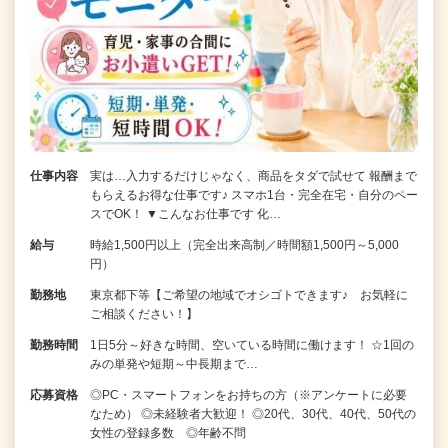
仕事内容
実は…入力するだけじゃなく、商品をタダで試せて 報酬まで
もらえるお得な仕事です♪ スマホ1台・完全在宅・自分のペー
スでOK！ ▼こんなお仕事です 化…
給与
時給1,500円以上（完全出来高制／時間額1,500円～5,000
円）
勤務地
東京都下等【ご希望の地域でオシゴトできます♪ お気軽に
ご相談ください！】
勤務時間
1日5分～好きな時間、空いている時間に働けます！ ☆1回の
みの単発や短期～中長期まで…
応募資格
◎PC・スマートフォンをお持ちの方（※アンケートに必要
なため） ◎未経験者大歓迎！ ◎20代、30代、40代、50代の
女性の登録多数 ◎年齢不問