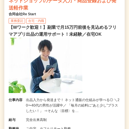
ネットショップのデータ入力・商品登録および発
送軽作業
合同会社Re Start
業務委託
在宅・内職
【Wワーク歓迎！】副業で月15万円前後を見込めるフリ
マアプリ出品の運用サポート！未経験／在宅OK
仕事内容
出品入力から発送まで！ ネット通販の仕組みが学べる◎ ＼2
0〜40代の男性が活躍中／ 「毎月の給料に“あと少し”プラス
したい！」 ⇒そんな〈目標〉を…
給与
完全出来高制
勤務地
ご自宅 ※フルリモート勤務