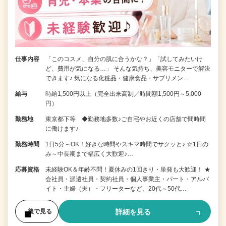
仕事内容
「このコスメ、自分の肌に合うかな？」「試してみたいけ
ど、費用が気になる…」 そんな気持ち、美容モニターで解決
できます♪ 気になる化粧品・健康食品・サプリメン…
給与
時給1,500円以上（完全出来高制／時間額1,500円～5,000
円）
勤務地
東京都下等 ◆勤務地多数♪ご自宅やお近くの店舗で間時間
に働けます♪
勤務時間
1日5分～OK！好きな時間やスキマ時間でサクッと♪ ☆1日の
み～中長期まで幅広く大歓迎♪…
応募資格
未経験OK＆年齢不問！夏休みの1回きり・単発も大歓迎！ ★
会社員・派遣社員・契約社員・個人事業主・パート・アルバ
イト・主婦（夫）・フリーターなど、20代～50代…
詳細を見る
後で見る