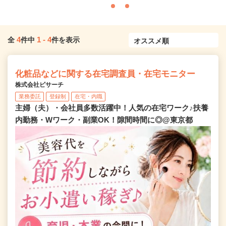
4
1
-
4
全
件中
件を表示
化粧品などに関する在宅調査員・在宅モニター
株式会社ビサーチ
業務委託
登録制
在宅・内職
主婦（夫）・会社員多数活躍中！人気の在宅ワーク♪扶養
内勤務・Wワーク・副業OK！隙間時間に◎@東京都