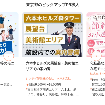
東京都のピックアップPR求人
験等のモニ
六本木ヒルズの展望台・美術館エ
化粧品な
リアでの案内警...
在宅モニ
株式会社ビ
シンテイ警備株式会社 六本木支社
時給1,
ター参加に
日給9,500円〜15,000円
間額1,500
東京都港区周辺エリア（六本木、虎
東京都2
ノ門、神谷町、表参道、麻布十番、...
宅やお近