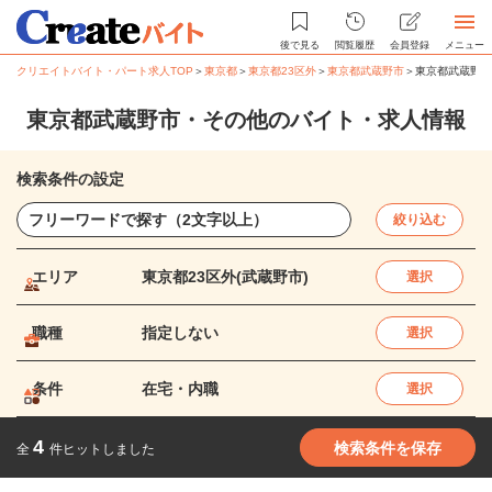
後で見る
閲覧履歴
会員登録
メニュー
クリエイトバイト・パート求人TOP
＞
東京都
＞
東京都23区外
＞
東京都武蔵野市
＞
東京都武蔵野市
東京都武蔵野市・その他のバイト・求人情報
検索条件の設定
絞り込む
エリア
東京都23区外(武蔵野市)
選択
職種
指定しない
選択
条件
在宅・内職
選択
4
検索条件を保存
全
件ヒットしました