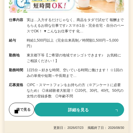
仕事内容
実は…入力するだけじゃなく、商品をタダで試せて 報酬まで
もらえるお得な仕事です♪ スマホ1台・完全在宅・自分のペー
スでOK！ ▼こんなお仕事です 化…
給与
時給1,500円以上（完全出来高制／時間額1,500円～5,000
円）
勤務地
東京都下等【ご希望の地域でオシゴトできます♪ お気軽に
ご相談ください！】
勤務時間
1日5分～好きな時間、空いている時間に働けます！ ☆1回の
みの単発や短期～中長期まで…
応募資格
◎PC・スマートフォンをお持ちの方（※アンケートに必要
なため） ◎未経験者大歓迎！ ◎20代、30代、40代、50代の
女性の登録多数 ◎年齢不問
詳細を見る
後で見る
更新日： 2026/07/23 掲載終了日： 2026/08/30