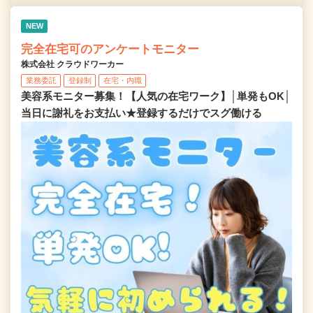
NEW
完全在宅可のアンケートモニター
株式会社 クラウドワーカー
業務委託
登録制
在宅・内職
美容系モニター募集！【人気の在宅ワーク】│単発もOK│
当日に謝礼をお支払い★登録するだけでスグ働ける