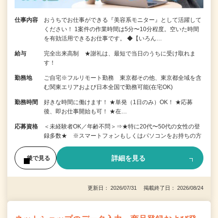
仕事内容
おうちでお仕事ができる『美容系モニター』として活躍して
ください！ 1案件の作業時間は5分〜10分程度。空いた時間
を有効活用できるお仕事です。 ◆【いろん…
給与
完全出来高制 ★謝礼は、最短で当日のうちに受け取れま
す！
勤務地
ご自宅※フルリモート勤務 東京都その他、東京都全域を含
む関東エリアおよび日本全国で勤務可能(在宅OK)
勤務時間
好きな時間に働けます！ ★単発（1日のみ）OK！ ★応募
後、即お仕事開始も可！ ★在…
応募資格
＜未経験者OK／年齢不問＞⇒★特に20代〜50代の女性の登
録多数★ ※スマートフォンもしくはパソコンをお持ちの方
詳細を見る
後で見る
更新日： 2026/07/31 掲載終了日： 2026/08/24