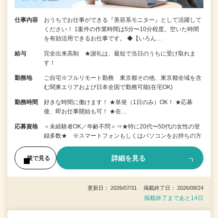
仕事内容
おうちでお仕事ができる『美容系モニター』として活躍して
ください！ 1案件の作業時間は5分〜10分程度。空いた時間
を有効活用できるお仕事です。 ◆【いろん…
給与
完全出来高制 ★謝礼は、最短で当日のうちに受け取れま
す！
勤務地
ご自宅※フルリモート勤務 東京都その他、東京都全域を含
む関東エリアおよび日本全国で勤務可能(在宅OK)
勤務時間
好きな時間に働けます！ ★単発（1日のみ）OK！ ★応募
後、即お仕事開始も可！ ★在…
応募資格
＜未経験者OK／年齢不問＞⇒★特に20代〜50代の女性の登
録多数★ ※スマートフォンもしくはパソコンをお持ちの方
詳細を見る
後で見る
更新日： 2026/07/31 掲載終了日： 2026/08/24
掲載終了まであと14日