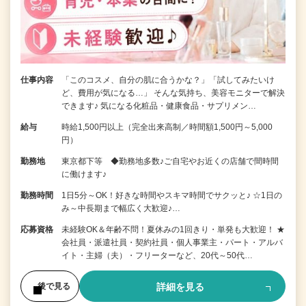
仕事内容
「このコスメ、自分の肌に合うかな？」「試してみたいけ
ど、費用が気になる…」 そんな気持ち、美容モニターで解決
できます♪ 気になる化粧品・健康食品・サプリメン…
給与
時給1,500円以上（完全出来高制／時間額1,500円～5,000
円）
勤務地
東京都下等 ◆勤務地多数♪ご自宅やお近くの店舗で間時間
に働けます♪
勤務時間
1日5分～OK！好きな時間やスキマ時間でサクッと♪ ☆1日の
み～中長期まで幅広く大歓迎♪…
応募資格
未経験OK＆年齢不問！夏休みの1回きり・単発も大歓迎！ ★
会社員・派遣社員・契約社員・個人事業主・パート・アルバ
イト・主婦（夫）・フリーターなど、20代～50代…
詳細を見る
後で見る