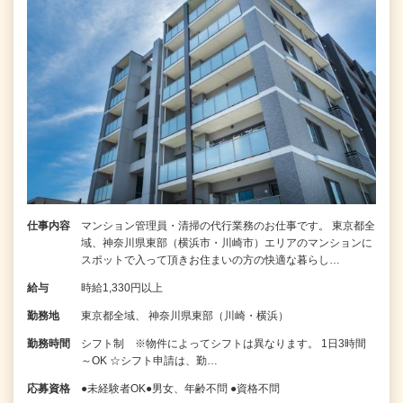
仕事内容
マンション管理員・清掃の代行業務のお仕事です。 東京都全
域、神奈川県東部（横浜市・川崎市）エリアのマンションに
スポットで入って頂きお住まいの方の快適な暮らし…
給与
時給1,330円以上
勤務地
東京都全域、 神奈川県東部（川崎・横浜）
勤務時間
シフト制 ※物件によってシフトは異なります。 1日3時間
～OK ☆シフト申請は、勤…
応募資格
●未経験者OK●男女、年齢不問 ●資格不問