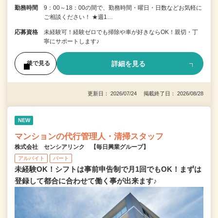
勤務時間
9：00～18：00の間で、勤務時間・曜日・日数などお気軽に
ご相談ください！ ★週1…
応募資格
未経験可！経験ゼロでも掃除や車が好きならOK！親切・丁
寧にサポートします♪
詳細を見る
後で見る
更新日： 2026/07/24 掲載終了日： 2026/08/28
NEW
マンションの代行管理人・清掃スタッフ
株式会社 センシアリンク 【毎日興業グループ】
アルバイト
パート
未経験OK！シフトは事前申告制で月1回でもOK！まずは
登録して都合に合わせて働く事が出来ます♪