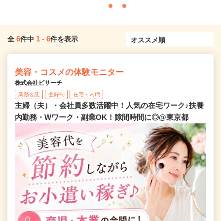
6
1
-
6
全
件中
件を表示
美容・コスメの体験モニター
株式会社ビサーチ
業務委託
登録制
在宅・内職
主婦（夫）・会社員多数活躍中！人気の在宅ワーク♪扶養
内勤務・Wワーク・副業OK！隙間時間に◎@東京都