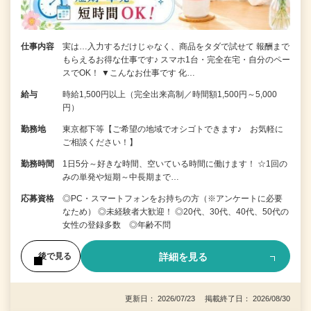
仕事内容
実は…入力するだけじゃなく、商品をタダで試せて 報酬まで
もらえるお得な仕事です♪ スマホ1台・完全在宅・自分のペー
スでOK！ ▼こんなお仕事です 化…
給与
時給1,500円以上（完全出来高制／時間額1,500円～5,000
円）
勤務地
東京都下等【ご希望の地域でオシゴトできます♪ お気軽に
ご相談ください！】
勤務時間
1日5分～好きな時間、空いている時間に働けます！ ☆1回の
みの単発や短期～中長期まで…
応募資格
◎PC・スマートフォンをお持ちの方（※アンケートに必要
なため） ◎未経験者大歓迎！ ◎20代、30代、40代、50代の
女性の登録多数 ◎年齢不問
詳細を見る
後で見る
更新日： 2026/07/23 掲載終了日： 2026/08/30