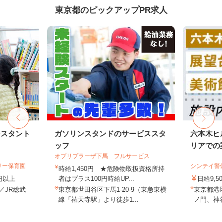
東京都のピックアップPR求人
シスタント
ガソリンスタンドのサービススタ
六本木ヒ
ッフ
リアでの案
オブリプラーザ下馬 フルサービス
リー保育園
シンテイ警
時給1,450円 ★危険物取扱資格所持
0円以上
者はプラス100円時給UP...
日給9,5
1／JR総武
東京都世田谷区下馬1-20-9（東急東横
東京都港
.
線「祐天寺駅」より徒歩1...
ノ門、神