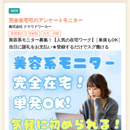
NEW
完全在宅可のアンケートモニター
株式会社 クラウドワーカー
業務委託
登録制
在宅・内職
美容系モニター募集！【人気の在宅ワーク】│単発もOK│
当日に謝礼をお支払い★登録するだけでスグ働ける