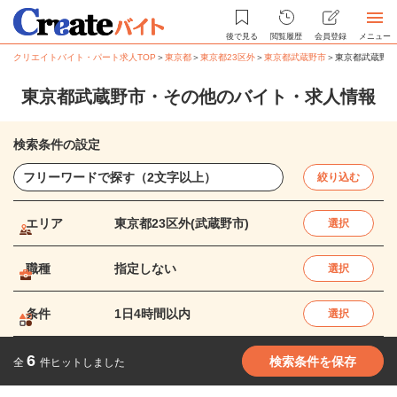
後で見る
閲覧履歴
会員登録
メニュー
クリエイトバイト・パート求人TOP
＞
東京都
＞
東京都23区外
＞
東京都武蔵野市
＞
東京都武蔵野市
東京都武蔵野市・その他のバイト・求人情報
検索条件の設定
絞り込む
エリア
東京都23区外(武蔵野市)
選択
職種
指定しない
選択
条件
1日4時間以内
選択
6
検索条件を保存
全
件ヒットしました