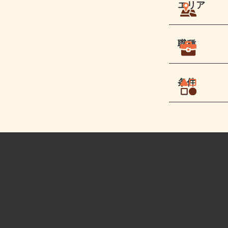
エリア
職種
条件