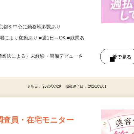
ら案内・誘導をお願いします！ ／／ 安
東京都を中心に勤務地多数あり
※現場により変動あり ■週1日～OK ■残業あ
警備業法による）未経験・警備デビューさ
後で見
更新日： 2026/07/29 掲載終了日： 2026/09/01
調査員・在宅モニター