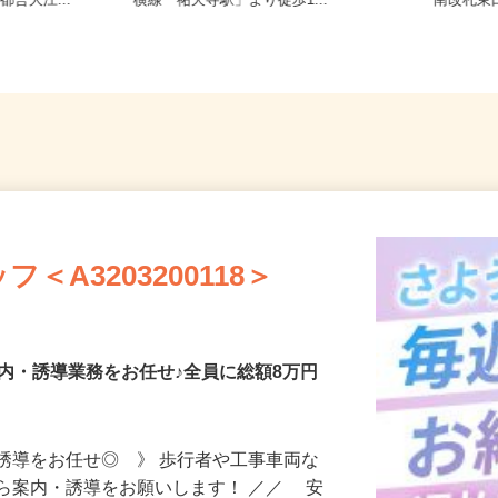
トロ南北線
東京都世田谷区下馬1-20-9（東急東
東京都
都営大江...
横線「祐天寺駅」より徒歩1...
南改札
A3203200118＞
内・誘導業務をお任せ♪全員に総額8万円
誘導をお任せ◎ 》 歩行者や工事車両な