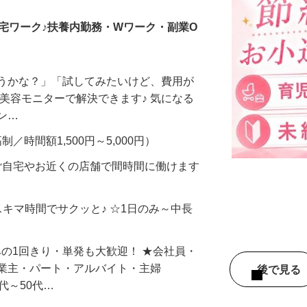
宅ワーク♪扶養内勤務・Wワーク・副業O
合うかな？」「試してみたいけど、費用が
、美容モニターで解決できます♪ 気になる
メン…
制／時間額1,500円～5,000円）
ご自宅やお近くの店舗で間時間に働けます
スキマ時間でサクッと♪ ☆1日のみ～中長
みの1回きり・単発も大歓迎！ ★会社員・
事業主・パート・アルバイト・主婦
後で見