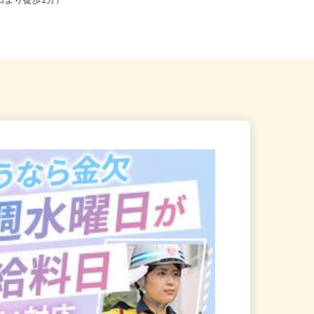
北区赤羽南1-8-7（「赤羽駅」
東京都港区三田/東京メトロ南北線
東口より徒歩1分）
「麻布十番駅」徒歩8分、都営大江...