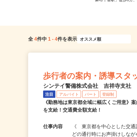
東京都北区赤羽南1-8-7（「赤羽駅」
東京都港区三田/東京メ
南改札東口より徒歩1分）
「麻布十番駅」徒歩8分、
全
4
件中
1
-
4
件を表示
歩行者の案内・誘導スタッフ＜
シンテイ警備株式会社 吉祥寺支社
注目
アルバイト
パート
登録制
《勤務地は東京都全域に幅広くご用意》案
を支給！交通費全額支給！
仕事内容
《 東京都を中心とした交通