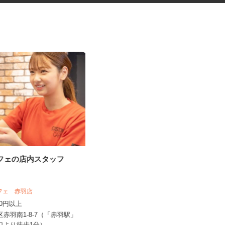
カフェの店内スタッフ
マンションの管理員
住友不動産建物サービス株式会社/hkp26
カフェ 赤羽店
31a
,250円以上
時給1,600円