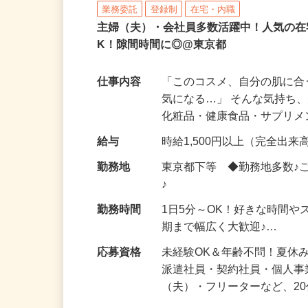
株式会社ビサーチ
業務委託
登録制
在宅・内職
主婦（夫）・会社員多数活躍中！人気の在
K！隙間時間に◎@東京都
仕事内容
「このコスメ、自分の肌に
気になる…」 そんな気持ち
化粧品・健康食品・サプリ
給与
時給1,500円以上（完全出来高
勤務地
東京都下等 ◆勤務地多数♪
♪
勤務時間
1日5分～OK！好きな時間や
期まで幅広く大歓迎♪…
応募資格
未経験OK＆年齢不問！夏休
派遣社員・契約社員・個人