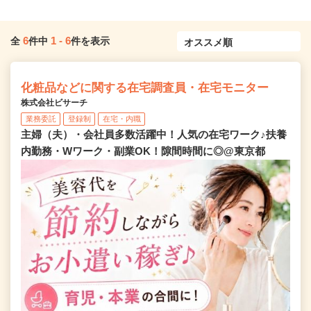
6
1
-
6
全
件中
件を表示
化粧品などに関する在宅調査員・在宅モニター
株式会社ビサーチ
業務委託
登録制
在宅・内職
主婦（夫）・会社員多数活躍中！人気の在宅ワーク♪扶養
内勤務・Wワーク・副業OK！隙間時間に◎@東京都