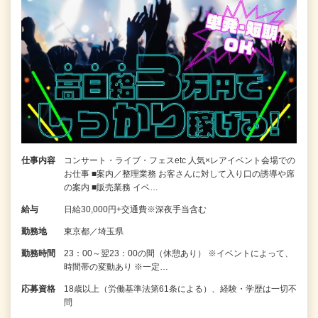
仕事内容
コンサート・ライブ・フェスetc 人気×レアイベント会場での
お仕事 ■案内／整理業務 お客さんに対して入り口の誘導や席
の案内 ■販売業務 イベ…
給与
日給30,000円+交通費※深夜手当含む
勤務地
東京都／埼玉県
勤務時間
23：00～翌23：00の間（休憩あり） ※イベントによって、
時間帯の変動あり ※一定…
応募資格
18歳以上（労働基準法第61条による）、経験・学歴は一切不
問