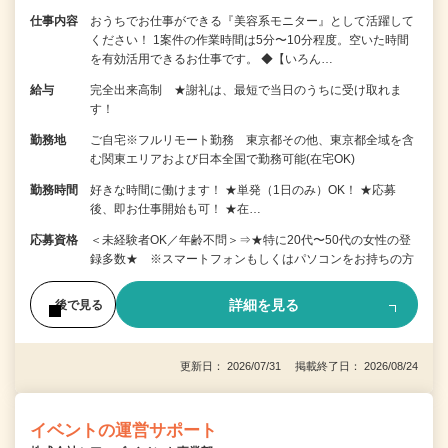
仕事内容
おうちでお仕事ができる『美容系モニター』として活躍して
ください！ 1案件の作業時間は5分〜10分程度。空いた時間
を有効活用できるお仕事です。 ◆【いろん…
給与
完全出来高制 ★謝礼は、最短で当日のうちに受け取れま
す！
勤務地
ご自宅※フルリモート勤務 東京都その他、東京都全域を含
む関東エリアおよび日本全国で勤務可能(在宅OK)
勤務時間
好きな時間に働けます！ ★単発（1日のみ）OK！ ★応募
後、即お仕事開始も可！ ★在…
応募資格
＜未経験者OK／年齢不問＞⇒★特に20代〜50代の女性の登
録多数★ ※スマートフォンもしくはパソコンをお持ちの方
詳細を見る
後で見る
更新日： 2026/07/31 掲載終了日： 2026/08/24
イベントの運営サポート