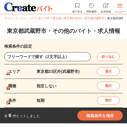
後で見る
閲覧履歴
会員登録
メニュー
クリエイトバイト・パート求人TOP
＞
東京都
＞
東京都23区外
＞
東京都武蔵野市
＞
東京都武蔵野市
東京都武蔵野市・その他のバイト・求人情報
検索条件の設定
絞り込む
エリア
東京都23区外(武蔵野市)
選択
職種
指定しない
選択
条件
短期
選択
6
検索条件を保存
全
件ヒットしました