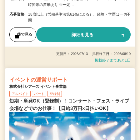
時間帯の変動あり ※一定…
応募資格
18歳以上（労働基準法第61条による）、経験・学歴は一切不
問
詳細を見る
後で見る
更新日： 2026/07/13 掲載終了日： 2026/08/10
掲載終了まであと1日
イベントの運営サポート
株式会社シアーズ イベント事業部
アルバイト
パート
登録制
短期・単発OK（登録制）！コンサート・フェス・ライブ
会場などでのお仕事！【日給3万円×日払いOK】