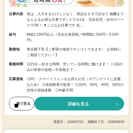
仕事内容
実は…入力するだけじゃなく、商品をタダで試せて 報酬まで
もらえるお得な仕事です♪ スマホ1台・完全在宅・自分のペー
スでOK！ ▼こんなお仕事です 化…
給与
時給1,500円以上（完全出来高制／時間額1,500円～5,000
円）
勤務地
東京都下等【ご希望の地域でオシゴトできます♪ お気軽に
ご相談ください！】
勤務時間
1日5分～好きな時間、空いている時間に働けます！ ☆1回の
みの単発や短期～中長期まで…
応募資格
◎PC・スマートフォンをお持ちの方（※アンケートに必要
なため） ◎未経験者大歓迎！ ◎20代、30代、40代、50代の
女性の登録多数 ◎年齢不問
詳細を見る
後で見る
更新日： 2026/07/23 掲載終了日： 2026/08/30