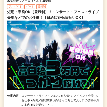
株式会社シアーズ イベント事業部
アルバイト
パート
登録制
短期・単発OK（登録制）！コンサート・フェス・ライブ
会場などでのお仕事！【日給3万円×日払いOK】
仕事内容
コンサート・ライブ・フェスetc 人気×レアイベント会場での
お仕事 ■案内／整理業務 お客さんに対して入り口の誘導や席
の案内 ■販売業務 イベ…