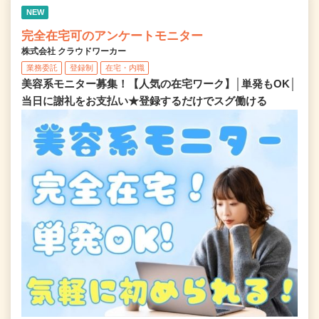
NEW
完全在宅可のアンケートモニター
株式会社 クラウドワーカー
業務委託
登録制
在宅・内職
美容系モニター募集！【人気の在宅ワーク】│単発もOK│
当日に謝礼をお支払い★登録するだけでスグ働ける