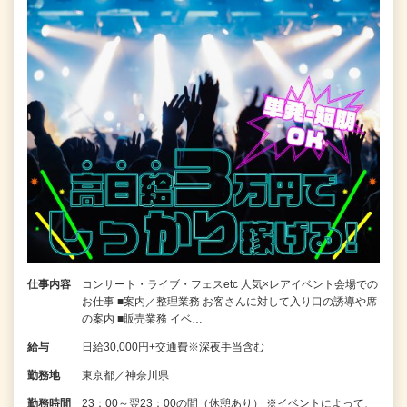
仕事内容
コンサート・ライブ・フェスetc 人気×レアイベント会場での
お仕事 ■案内／整理業務 お客さんに対して入り口の誘導や席
の案内 ■販売業務 イベ…
給与
日給30,000円+交通費※深夜手当含む
勤務地
東京都／神奈川県
勤務時間
23：00～翌23：00の間（休憩あり） ※イベントによって、