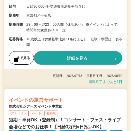
給与
日給30,000円+交通費※深夜手当含む
勤務地
東京都／千葉県
勤務時間
23：00～翌23：00の間（休憩あり） ※イベントによって、
時間帯の変動あり ※一定…
応募資格
18歳以上（労働基準法第61条による）、経験・学歴は一切不
問
詳細を見る
後で見る
更新日： 2026/07/13 掲載終了日： 2026/08/10
掲載終了まであと1日
イベントの運営サポート
株式会社シアーズ イベント事業部
アルバイト
パート
登録制
短期・単発OK（登録制）！コンサート・フェス・ライブ
会場などでのお仕事！【日給3万円×日払いOK】