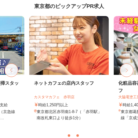
東京都のピックアップPR求人
清掃スタッ
ネットカフェの店内スタッフ
化粧品容
フ
カスタマカフェ 赤羽店
大脇電塗工
費支給
時給1,250円以上
時給1,4
2（京急線
東京都北区赤羽南1-8-7（「赤羽駅」
東京都葛飾
..
南改札東口より徒歩1分）
線「京成立