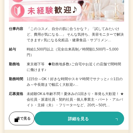
仕事内容
「このコスメ、自分の肌に合うかな？」「試してみたいけ
ど、費用が気になる…」 そんな気持ち、美容モニターで解決
できます♪ 気になる化粧品・健康食品・サプリメン…
給与
時給1,500円以上（完全出来高制／時間額1,500円～5,000
円）
勤務地
東京都下等 ◆勤務地多数♪ご自宅やお近くの店舗で間時間
に働けます♪
勤務時間
1日5分～OK！好きな時間やスキマ時間でサクッと♪ ☆1日の
み～中長期まで幅広く大歓迎♪…
応募資格
未経験OK＆年齢不問！夏休みの1回きり・単発も大歓迎！ ★
会社員・派遣社員・契約社員・個人事業主・パート・アルバ
イト・主婦（夫）・フリーターなど、20代～50代…
詳細を見る
後で見る