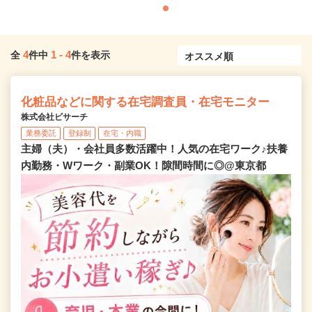
4
1
-
4
全
件中
件を表示
化粧品などに関する在宅調査員・在宅モニター
株式会社ビサーチ
業務委託
登録制
在宅・内職
主婦（夫）・会社員多数活躍中！人気の在宅ワーク♪扶養
内勤務・Wワーク・副業OK！隙間時間に◎@東京都