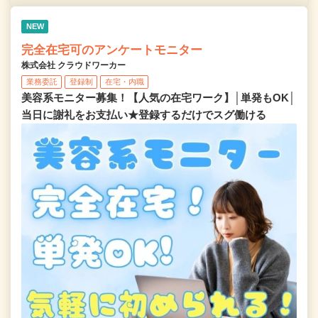
NEW
完全在宅可のアンケートモニター
株式会社 クラウドワーカー
業務委託
登録制
在宅・内職
美容系モニター募集！【人気の在宅ワーク】│単発もOK│
当日に謝礼をお支払い★登録するだけでスグ働ける