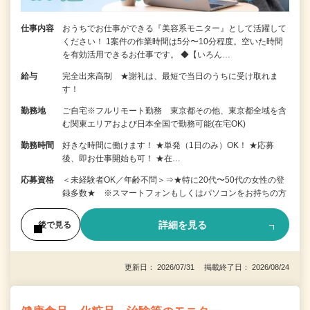
仕事内容
おうちでお仕事ができる『美容系モニター』として活躍して
ください！ 1案件の作業時間は5分〜10分程度。空いた時間
を有効活用できるお仕事です。 ◆【いろん…
給与
完全出来高制 ★謝礼は、最短で当日のうちに受け取れま
す！
勤務地
ご自宅※フルリモート勤務 東京都その他、東京都全域を含
む関東エリアおよび日本全国で勤務可能(在宅OK)
勤務時間
好きな時間に働けます！ ★単発（1日のみ）OK！ ★応募
後、即お仕事開始も可！ ★在…
応募資格
＜未経験者OK／年齢不問＞⇒★特に20代〜50代の女性の登
録多数★ ※スマートフォンもしくはパソコンをお持ちの方
詳細を見る
後で見る
更新日： 2026/07/31 掲載終了日： 2026/08/24