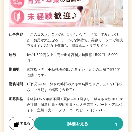
仕事内容
「このコスメ、自分の肌に合うかな？」「試してみたいけ
ど、費用が気になる…」 そんな気持ち、美容モニターで解決
できます♪ 気になる化粧品・健康食品・サプリメン…
給与
時給1,500円以上（完全出来高制／時間額1,500円～5,000
円）
勤務地
東京都下等 ◆勤務地多数♪ご自宅やお近くの店舗で間時間
に働けます♪
勤務時間
1日5分～OK！好きな時間やスキマ時間でサクッと♪ ☆1日の
み～中長期まで幅広く大歓迎♪…
応募資格
未経験OK＆年齢不問！夏休みの1回きり・単発も大歓迎！ ★
会社員・派遣社員・契約社員・個人事業主・パート・アルバ
イト・主婦（夫）・フリーターなど、20代～50代…
詳細を見る
後で見る