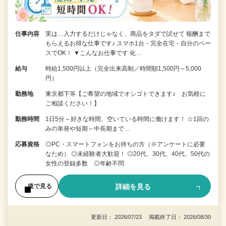
仕事内容
実は…入力するだけじゃなく、商品をタダで試せて 報酬まで
もらえるお得な仕事です♪ スマホ1台・完全在宅・自分のペー
スでOK！ ▼こんなお仕事です 化…
給与
時給1,500円以上（完全出来高制／時間額1,500円～5,000
円）
勤務地
東京都下等【ご希望の地域でオシゴトできます♪ お気軽に
ご相談ください！】
勤務時間
1日5分～好きな時間、空いている時間に働けます！ ☆1回の
みの単発や短期～中長期まで…
応募資格
◎PC・スマートフォンをお持ちの方（※アンケートに必要
なため） ◎未経験者大歓迎！ ◎20代、30代、40代、50代の
女性の登録多数 ◎年齢不問
詳細を見る
後で見る
更新日： 2026/07/23 掲載終了日： 2026/08/30