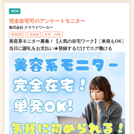
NEW
完全在宅可のアンケートモニター
株式会社 クラウドワーカー
業務委託
登録制
在宅・内職
美容系モニター募集！【人気の在宅ワーク】│単発もOK│
当日に謝礼をお支払い★登録するだけでスグ働ける