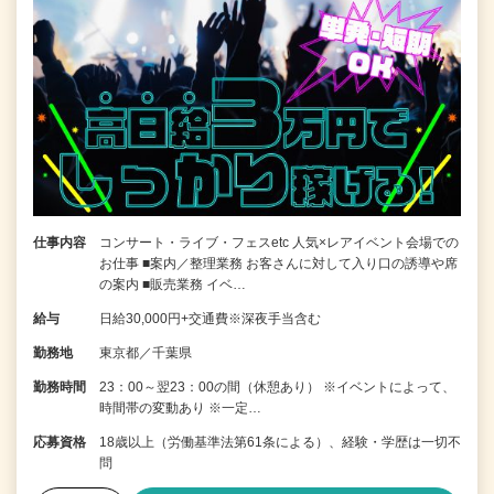
仕事内容
コンサート・ライブ・フェスetc 人気×レアイベント会場での
お仕事 ■案内／整理業務 お客さんに対して入り口の誘導や席
の案内 ■販売業務 イベ…
給与
日給30,000円+交通費※深夜手当含む
勤務地
東京都／千葉県
勤務時間
23：00～翌23：00の間（休憩あり） ※イベントによって、
時間帯の変動あり ※一定…
応募資格
18歳以上（労働基準法第61条による）、経験・学歴は一切不
問