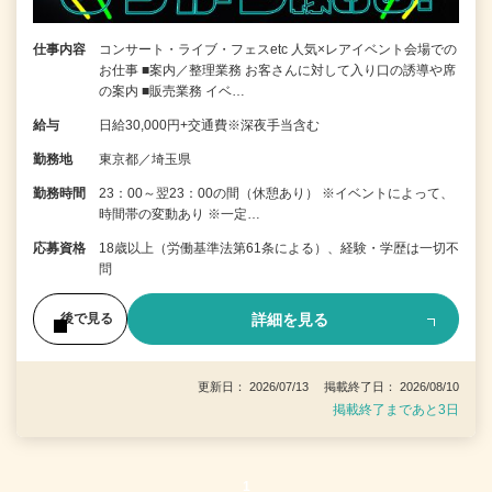
仕事内容
コンサート・ライブ・フェスetc 人気×レアイベント会場での
お仕事 ■案内／整理業務 お客さんに対して入り口の誘導や席
の案内 ■販売業務 イベ…
給与
日給30,000円+交通費※深夜手当含む
勤務地
東京都／埼玉県
勤務時間
23：00～翌23：00の間（休憩あり） ※イベントによって、
時間帯の変動あり ※一定…
応募資格
18歳以上（労働基準法第61条による）、経験・学歴は一切不
問
詳細を見る
後で見る
更新日： 2026/07/13 掲載終了日： 2026/08/10
掲載終了まであと3日
1