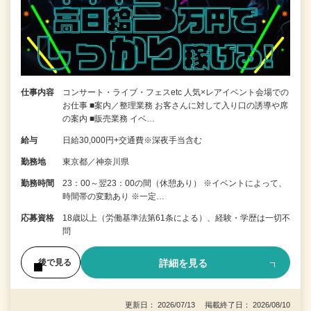
仕事内容
コンサート・ライブ・フェスetc 人気×レアイベント会場での
お仕事 ■案内／整理業務 お客さんに対して入り口の誘導や席
の案内 ■販売業務 イベ…
給与
日給30,000円+交通費※深夜手当含む
勤務地
東京都／神奈川県
勤務時間
23：00～翌23：00の間（休憩あり） ※イベントによって、
時間帯の変動あり ※一定…
応募資格
18歳以上（労働基準法第61条による）、経験・学歴は一切不
問
詳細を見る
後で見る
更新日： 2026/07/13 掲載終了日： 2026/08/10