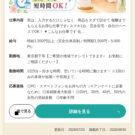
仕事内容
実は…入力するだけじゃなく、商品をタダで試せて 報酬まで
もらえるお得な仕事です♪ スマホ1台・完全在宅・自分のペー
スでOK！ ▼こんなお仕事です 化…
給与
時給1,500円以上（完全出来高制／時間額1,500円～5,000
円）
勤務地
東京都下等【ご希望の地域でオシゴトできます♪ お気軽に
ご相談ください！】
勤務時間
1日5分～好きな時間、空いている時間に働けます！ ☆1回の
みの単発や短期～中長期まで…
応募資格
◎PC・スマートフォンをお持ちの方（※アンケートに必要
なため） ◎未経験者大歓迎！ ◎20代、30代、40代、50代の
女性の登録多数 ◎年齢不問
詳細を見る
後で見る
更新日： 2026/07/23 掲載終了日： 2026/08/30