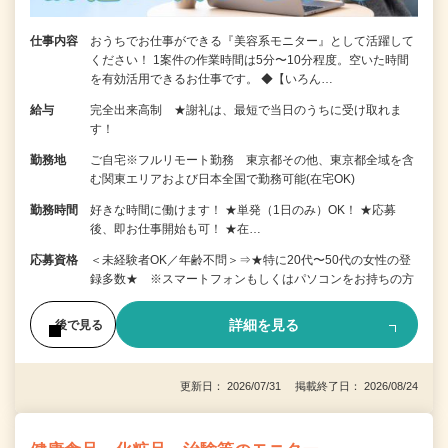
仕事内容
おうちでお仕事ができる『美容系モニター』として活躍して
ください！ 1案件の作業時間は5分〜10分程度。空いた時間
を有効活用できるお仕事です。 ◆【いろん…
給与
完全出来高制 ★謝礼は、最短で当日のうちに受け取れま
す！
勤務地
ご自宅※フルリモート勤務 東京都その他、東京都全域を含
む関東エリアおよび日本全国で勤務可能(在宅OK)
勤務時間
好きな時間に働けます！ ★単発（1日のみ）OK！ ★応募
後、即お仕事開始も可！ ★在…
応募資格
＜未経験者OK／年齢不問＞⇒★特に20代〜50代の女性の登
録多数★ ※スマートフォンもしくはパソコンをお持ちの方
詳細を見る
後で見る
更新日： 2026/07/31 掲載終了日： 2026/08/24