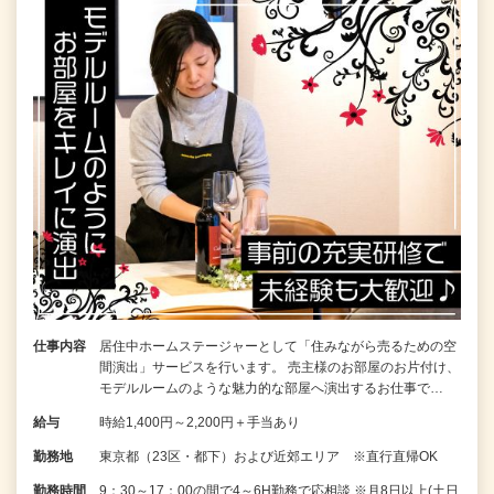
仕事内容
居住中ホームステージャーとして「住みながら売るための空
間演出」サービスを行います。 売主様のお部屋のお片付け、
モデルルームのような魅力的な部屋へ演出するお仕事で…
給与
時給1,400円～2,200円＋手当あり
勤務地
東京都（23区・都下）および近郊エリア ※直行直帰OK
勤務時間
9：30～17：00の間で4～6H勤務で応相談 ※月8日以上(土日