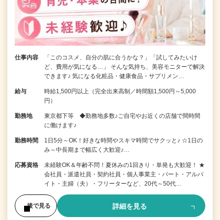
仕事内容
「このコスメ、自分の肌に合うかな？」「試してみたいけ
ど、費用が気になる…」 そんな気持ち、美容モニターで解決
できます♪ 気になる化粧品・健康食品・サプリメン…
給与
時給1,500円以上（完全出来高制／時間額1,500円～5,000
円）
勤務地
東京都下等 ◆勤務地多数♪ご自宅やお近くの店舗で間時間
に働けます♪
勤務時間
1日5分～OK！好きな時間やスキマ時間でサクッと♪ ☆1日の
み～中長期まで幅広く大歓迎♪…
応募資格
未経験OK＆年齢不問！夏休みの1回きり・単発も大歓迎！ ★
会社員・派遣社員・契約社員・個人事業主・パート・アルバ
イト・主婦（夫）・フリーターなど、20代～50代…
詳細を見る
後で見る