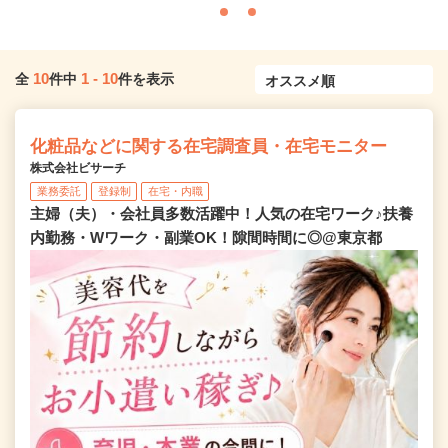
10
1
-
10
全
件中
件を表示
化粧品などに関する在宅調査員・在宅モニター
株式会社ビサーチ
業務委託
登録制
在宅・内職
主婦（夫）・会社員多数活躍中！人気の在宅ワーク♪扶養
内勤務・Wワーク・副業OK！隙間時間に◎@東京都