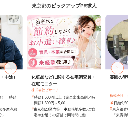
東京都のピックアップPR求人
卒・中途）
化粧品などに関する在宅調査員・
霊園の管
在宅モニター
株式会社ビサーチ
株式会社 
格者） 時給
時給1,500円以上（完全出来高制／時
間額1,500円～5,00...
日給9,5
武多摩湖線
東京都23区内等 ◆勤務地多数♪ご自
東京都青
分）
宅やお近くの店舗で間時間に働...
「東青梅