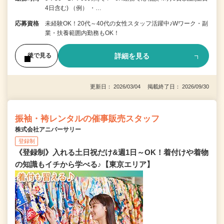
4日含む) （例） ・…
応募資格
未経験OK！20代～40代の女性スタッフ活躍中♪Wワーク・副
業・扶養範囲内勤務もOK！
詳細を見る
後で見る
更新日： 2026/03/04 掲載終了日： 2026/09/30
振袖・袴レンタルの催事販売スタッフ
株式会社アニバーサリー
登録制
《登録制》入れる土日祝だけ&週1日～OK！着付けや着物
の知識もイチから学べる♪【東京エリア】