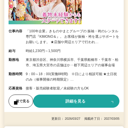
仕事内容
「100年企業」きものやまとグループの 振袖・袴のレンタル
専門店『KIMONO＆』。 お客様が振袖・袴を選ぶサポートを
お願いします。 ★店舗や周辺エリアで行われ…
給与
時給1,230円～1,500円
勤務地
東京都渋谷区、神奈川県横浜市、千葉県船橋市・千葉市・柏
市、埼玉県大宮市の店舗ほか・都下周辺エリアの催事会場
勤務時間
9：00～18：00(実働8時間) ※日により相談可能 ★土日祝
のみ（催事開催の時期限定）…
応募資格
接客・販売経験者歓迎／未経験の方もOK
詳細を見る
後で見る
更新日： 2026/03/27 掲載終了日： 2027/03/05