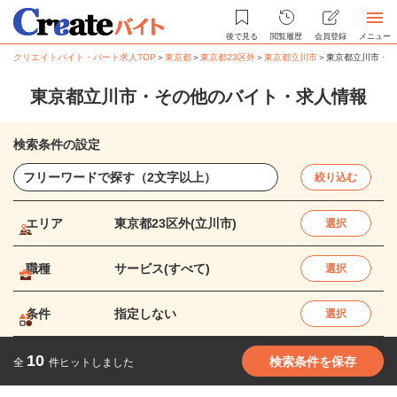
後で見る
閲覧履歴
会員登録
メニュー
クリエイトバイト・パート求人TOP
＞
東京都
＞
東京都23区外
＞
東京都立川市
＞
東京都立川市・そ
東京都立川市・その他のバイト・求人情報
検索条件の設定
絞り込む
エリア
東京都23区外(立川市)
選択
職種
サービス(すべて)
選択
条件
指定しない
選択
10
検索条件を保存
全
件ヒットしました