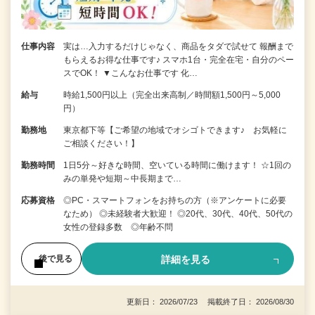
仕事内容
実は…入力するだけじゃなく、商品をタダで試せて 報酬まで
もらえるお得な仕事です♪ スマホ1台・完全在宅・自分のペー
スでOK！ ▼こんなお仕事です 化…
給与
時給1,500円以上（完全出来高制／時間額1,500円～5,000
円）
勤務地
東京都下等【ご希望の地域でオシゴトできます♪ お気軽に
ご相談ください！】
勤務時間
1日5分～好きな時間、空いている時間に働けます！ ☆1回の
みの単発や短期～中長期まで…
応募資格
◎PC・スマートフォンをお持ちの方（※アンケートに必要
なため） ◎未経験者大歓迎！ ◎20代、30代、40代、50代の
女性の登録多数 ◎年齢不問
詳細を見る
後で見る
更新日： 2026/07/23 掲載終了日： 2026/08/30