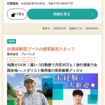
応募資格
●未経験者OK●男女、年齢不問 ●資格不問
詳細を見る
後で見る
更新日： 2026/07/28 掲載終了日： 2026/09/04
NEW
出張体験型ブースの接客販売スタッフ
株式会社 プレバンク
アルバイト
パート
知識ゼロOK！週2～3日勤務で月収30万も！旅行感覚で全
国各地へ♪メダリスト御用達の美容健康グッズ☆