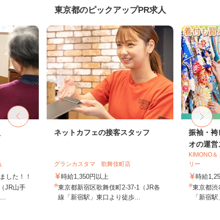
東京都のピックアップPR求人
員
ネットカフェの接客スタッフ
振袖・袴
オの運営ス
KIMONO
込
グランカスタマ 歌舞伎町店
リー
しました！！
時給1,350円以上
時給1,2
8（JR山手
東京都新宿区歌舞伎町2-37-1（JR各
東京都渋谷
..
線「新宿駅」東口より徒歩...
「新宿駅