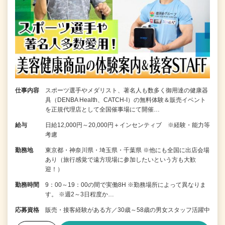
仕事内容
スポーツ選手やメダリスト、著名人も数多く御用達の健康器
具（DENBA Health、CATCH-I）の無料体験＆販売イベント
を正規代理店として全国催事場にて開催…
給与
日給12,000円～20,000円＋インセンティブ ※経験・能力等
考慮
勤務地
東京都・神奈川県・埼玉県・千葉県 ※他にも全国に出店会場
あり（旅行感覚で遠方現場に参加したいという方も大歓
迎！）
勤務時間
9：00～19：00の間で実働8H ※勤務場所によって異なりま
す。 ※週2～3日程度か…
応募資格
販売・接客経験がある方／30歳～58歳の男女スタッフ活躍中