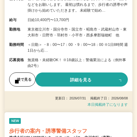
などをお願いします。 最初は慣れるまで、歩行者の誘導や声
掛けから始めていただきます。 未経験で始め…
給与
日給10,400円〜13,700円
勤務地
東京都立川市・国分寺市・国立市・昭島市・武蔵村山市・東
大和市・日野市・羽村市・小平市・西多摩郡瑞穂町 他
勤務時間
＜日勤＞ ・8：00〜17：00 ・9：00〜18：00 ※1日8時間 週
1日から応…
応募資格
無資格・未経験OK！ ※18歳以上：警備業法による（例外事
由2号）
詳細を見る
後で見る
更新日： 2026/07/31 掲載終了日： 2026/08/08
本日掲載終了になります
NEW
歩行者の案内・誘導警備スタッフ