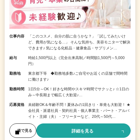
仕事内容
「このコスメ、自分の肌に合うかな？」「試してみたいけ
ど、費用が気になる…」 そんな気持ち、美容モニターで解決
できます♪ 気になる化粧品・健康食品・サプリメン…
給与
時給1,500円以上（完全出来高制／時間額1,500円～5,000
円）
勤務地
東京都下等 ◆勤務地多数♪ご自宅やお近くの店舗で間時間
に働けます♪
勤務時間
1日5分～OK！好きな時間やスキマ時間でサクッと♪ ☆1日の
み～中長期まで幅広く大歓迎♪…
応募資格
未経験OK＆年齢不問！夏休みの1回きり・単発も大歓迎！ ★
会社員・派遣社員・契約社員・個人事業主・パート・アルバ
イト・主婦（夫）・フリーターなど、20代～50代…
詳細を見る
後で見る