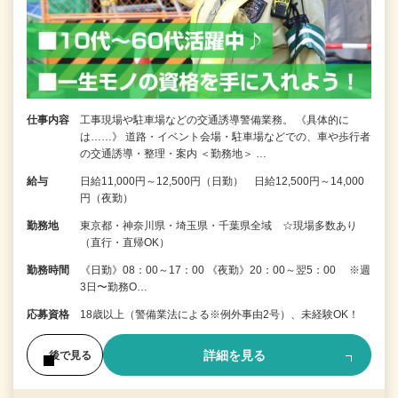
仕事内容
工事現場や駐車場などの交通誘導警備業務。 《具体的に
は……》 道路・イベント会場・駐車場などでの、車や歩行者
の交通誘導・整理・案内 ＜勤務地＞ …
給与
日給11,000円～12,500円（日勤） 日給12,500円～14,000
円（夜勤）
勤務地
東京都・神奈川県・埼玉県・千葉県全域 ☆現場多数あり
（直行・直帰OK）
勤務時間
《日勤》08：00～17：00 《夜勤》20：00～翌5：00 ※週
3日〜勤務O…
応募資格
18歳以上（警備業法による※例外事由2号）、未経験OK！
詳細を見る
後で見る