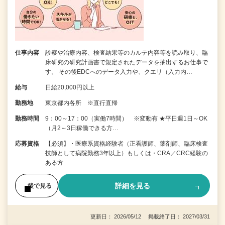
仕事内容
診察や治療内容、検査結果等のカルテ内容等を読み取り、臨
床研究の研究計画書で規定されたデータを抽出するお仕事で
す。 その後EDCへのデータ入力や、クエリ（入力内…
給与
日給20,000円以上
勤務地
東京都内各所 ※直行直帰
勤務時間
9：00～17：00（実働7時間） ※変動有 ★平日週1日～OK
（月2～3日稼働できる方…
応募資格
【必須】・医療系資格経験者（正看護師、薬剤師、臨床検査
技師として病院勤務3年以上）もしくは・CRA／CRC経験の
ある方
詳細を見る
後で見る
更新日： 2026/05/12 掲載終了日： 2027/03/31