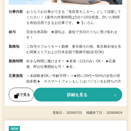
仕事内容
おうちでお仕事ができる『美容系モニター』として活躍して
ください！ 1案件の作業時間は5分〜10分程度。空いた時間
を有効活用できるお仕事です。 ◆【いろん…
給与
完全出来高制 ★謝礼は、最短で当日のうちに受け取れま
す！
勤務地
ご自宅※フルリモート勤務 東京都その他、東京都全域を含
む関東エリアおよび日本全国で勤務可能(在宅OK)
勤務時間
好きな時間に働けます！ ★単発（1日のみ）OK！ ★応募
後、即お仕事開始も可！ ★在…
応募資格
＜未経験者OK／年齢不問＞⇒★特に20代〜50代の女性の登
録多数★ ※スマートフォンもしくはパソコンをお持ちの方
詳細を見る
後で見る
更新日： 2026/07/31 掲載終了日： 2026/08/24
NEW