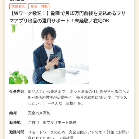
業務委託
在宅・内職
【Wワーク歓迎！】副業で月15万円前後を見込めるフリ
マアプリ出品の運用サポート！未経験／在宅OK
仕事内容
出品入力から発送まで！ ネット通販の仕組みが学べる◎ ＼2
0〜40代の男性が活躍中／ 「毎月の給料に“あと少し”プラス
したい！」 ⇒そんな〈目標〉を…
給与
完全出来高制
勤務地
ご自宅 ※フルリモート勤務
勤務時間
リモートワークのため、完全自由シフトです！ 詳細はお問い
合わせください。 ＜会社営…