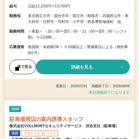
給与
日給12,200円〜13,700円
勤務地
東京都立川市・国分寺市・国立市・昭島市・武蔵村山市・東
大和市・日野市・羽村市・小平市・西多摩郡瑞穂町 他
勤務時間
＜夜勤＞ ・20：00〜翌5：00 ・21：00〜翌6：00（シフト
制） ※1日8時…
応募資格
無資格・未経験OK！ ※18歳以上：警備業法による（例外事
由2号）
詳細を見る
後で見る
更新日： 2026/07/31 掲載終了日： 2026/08/08
本日掲載終了になります
NEW
駐車場周辺の案内誘導スタッフ
株式会社VOLLMONTセキュリティサービス 渋谷支社（駐車場）
注目
アルバイト
パート