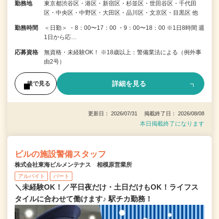
勤務地
東京都渋谷区・港区・新宿区・杉並区・世田谷区・千代田
区・中央区・中野区・大田区・品川区・文京区・目黒区 他
勤務時間
＜日勤＞ ・8：00〜17：00 ・9：00〜18：00 ※1日8時間 週
1日から応…
応募資格
無資格・未経験OK！ ※18歳以上：警備業法による（例外事
由2号）
詳細を見る
後で見る
更新日： 2026/07/31 掲載終了日： 2026/08/08
本日掲載終了になります
ビルの施設警備スタッフ
株式会社東海ビルメンテナス 相模原営業所
アルバイト
パート
＼未経験OK！／平日夜だけ・土日だけもOK！ライフス
タイルに合わせて働けます♪ 駅チカ勤務！