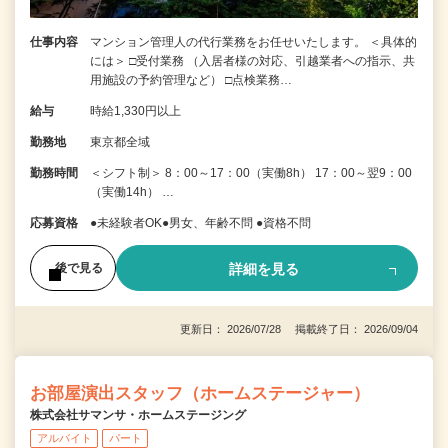
仕事内容
マンション管理人の代行業務をお任せいたします。 ＜具体的
には＞ □受付業務 （入居者様の対応、引越業者への指示、共
用施設の予約管理など） □点検業務…
給与
時給1,330円以上
勤務地
東京都全域
勤務時間
＜シフト制＞ 8：00～17：00（実働8h） 17：00～翌9：00
（実働14h） …
応募資格
●未経験者OK●男女、年齢不問 ●資格不問
詳細を見る
後で見る
更新日： 2026/07/28 掲載終了日： 2026/09/04
お部屋演出スタッフ（ホームステージャー）
株式会社サマンサ・ホームステージング
アルバイト
パート