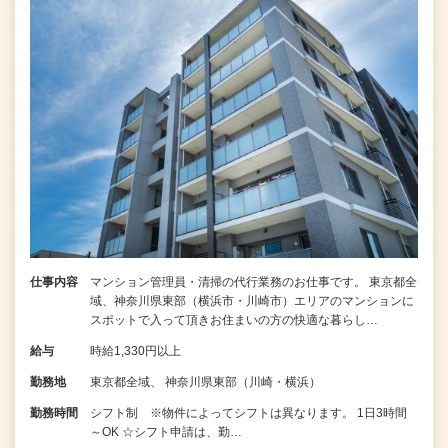
仕事内容
マンション管理員・清掃の代行業務のお仕事です。 東京都全
域、神奈川県東部（横浜市・川崎市）エリアのマンションに
スポットで入って頂きお住まいの方の快適な暮らし…
給与
時給1,330円以上
勤務地
東京都全域、 神奈川県東部（川崎・横浜）
勤務時間
シフト制 ※物件によってシフトは異なります。 1日3時間
～OK ☆シフト申請は、勤…