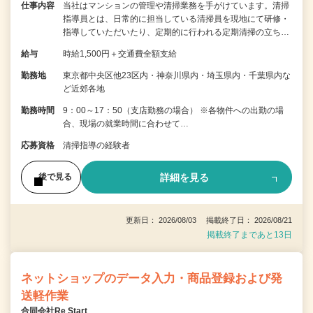
仕事内容
当社はマンションの管理や清掃業務を手がけています。清掃
指導員とは、日常的に担当している清掃員を現地にて研修・
指導していただいたり、定期的に行われる定期清掃の立ち…
給与
時給1,500円＋交通費全額支給
勤務地
東京都中央区他23区内・神奈川県内・埼玉県内・千葉県内な
ど近郊各地
勤務時間
9：00～17：50（支店勤務の場合） ※各物件への出勤の場
合、現場の就業時間に合わせて…
応募資格
清掃指導の経験者
詳細を見る
後で見る
更新日： 2026/08/03 掲載終了日： 2026/08/21
掲載終了まであと13日
ネットショップのデータ入力・商品登録および発
送軽作業
合同会社Re Start