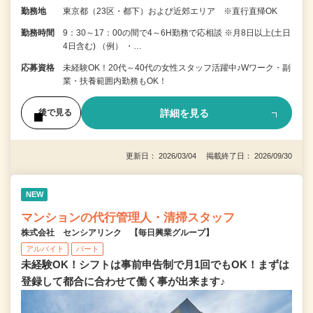
勤務地
東京都（23区・都下）および近郊エリア ※直行直帰OK
勤務時間
9：30～17：00の間で4～6H勤務で応相談 ※月8日以上(土日
4日含む) （例） ・…
応募資格
未経験OK！20代～40代の女性スタッフ活躍中♪Wワーク・副
業・扶養範囲内勤務もOK！
詳細を見る
後で見る
更新日： 2026/03/04 掲載終了日： 2026/09/30
NEW
マンションの代行管理人・清掃スタッフ
株式会社 センシアリンク 【毎日興業グループ】
アルバイト
パート
未経験OK！シフトは事前申告制で月1回でもOK！まずは
登録して都合に合わせて働く事が出来ます♪