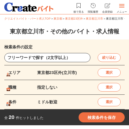
後で見る
閲覧履歴
会員登録
メニュー
クリエイトバイト・パート求人TOP
＞
東京都
＞
東京都23区外
＞
東京都立川市
＞
東京都立川市・そ
東京都立川市・その他のバイト・求人情報
検索条件の設定
絞り込む
エリア
東京都23区外(立川市)
選択
職種
指定しない
選択
条件
ミドル歓迎
選択
20
検索条件を保存
全
件ヒットしました