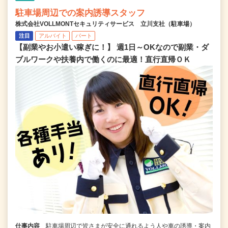
駐車場周辺での案内誘導スタッフ
株式会社VOLLMONTセキュリティサービス 立川支社（駐車場）
注目
アルバイト
パート
【副業やお小遣い稼ぎに！】 週1日～OKなので副業・ダ
ブルワークや扶養内で働くのに最適！直行直帰ＯＫ
仕事内容
駐車場周辺で皆さまが安全に通れるよう人や車の誘導・案内