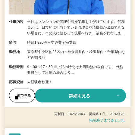
仕事内容
当社はマンションの管理や清掃業務を手がけています。代務
員とは、日常的に担当している管理員や清掃員が出勤できな
い場合に、その人に替わって現場へ行き、業務を代行しま…
給与
時給1,320円＋交通費全額支給
勤務地
東京都中央区他23区内・神奈川県内・埼玉県内・千葉県内な
ど近郊各地
勤務時間
9：00～17：50 ※上記の時間は支店勤務の場合です。 代務
要員として出勤の場合は各…
応募資格
未経験者歓迎！
詳細を見る
後で見る
更新日： 2026/08/03 掲載終了日： 2026/08/21
掲載終了まであと13日