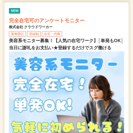
NEW
完全在宅可のアンケートモニター
株式会社 クラウドワーカー
業務委託
登録制
在宅・内職
美容系モニター募集！【人気の在宅ワーク】│単発もOK│
当日に謝礼をお支払い★登録するだけでスグ働ける