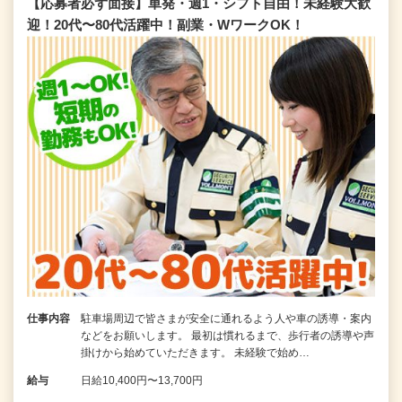
【応募者必ず面接】単発・週1・シフト自由！未経験大歓
迎！20代〜80代活躍中！副業・WワークOK！
仕事内容
駐車場周辺で皆さまが安全に通れるよう人や車の誘導・案内
などをお願いします。 最初は慣れるまで、歩行者の誘導や声
掛けから始めていただきます。 未経験で始め…
給与
日給10,400円〜13,700円