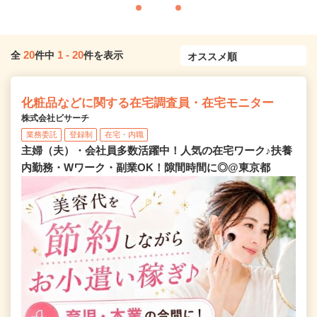
20
1
-
20
全
件中
件を表示
化粧品などに関する在宅調査員・在宅モニター
株式会社ビサーチ
業務委託
登録制
在宅・内職
主婦（夫）・会社員多数活躍中！人気の在宅ワーク♪扶養
内勤務・Wワーク・副業OK！隙間時間に◎@東京都