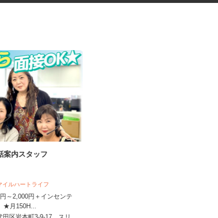
電話案内スタッフ
運動施設のお客様センターオペ
レーター（受電・...
株式会社 カーブスジャパン お客様センタ
スマイルハートライフ
ー
450円～2,000円＋インセンテ
時給1,600円以上 ★月収25万円以
 ★月150H...
上可