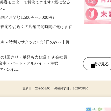
合うかな？」「試してみたいけど、費用が
、美容モニターで解決できます♪ 気になる
メン…
制／時間額1,500円～5,000円）
ご自宅やお近くの店舗で間時間に働けます
スキマ時間でサクッと♪ ☆1日のみ～中長
みの1回きり・単発も大歓迎！ ★会社員・
事業主・パート・アルバイト・主婦
後で見
代～50代…
更新日： 2026/08/05 掲載終了日： 2026/08/30