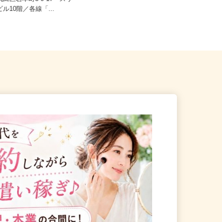
代田区岩本町3-9-17 スリ
東京都港区芝浦3-9-1芝浦ルネサイト
ビル10階／各線「...
タワー9F/JR「田町駅」...