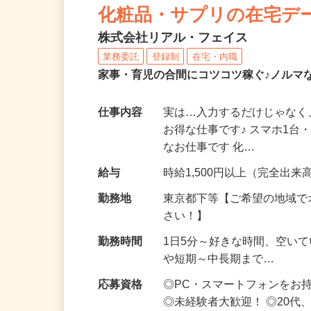
化粧品・サプリの在宅デ
株式会社リアル・フェイス
業務委託
登録制
在宅・内職
家事・育児の合間にコツコツ稼ぐ♪ノルマ
仕事内容
実は…入力するだけじゃなく
お得な仕事です♪ スマホ1台
なお仕事です 化…
給与
時給1,500円以上（完全出来高
勤務地
東京都下等【ご希望の地域で
さい！】
勤務時間
1日5分～好きな時間、空い
や短期～中長期まで…