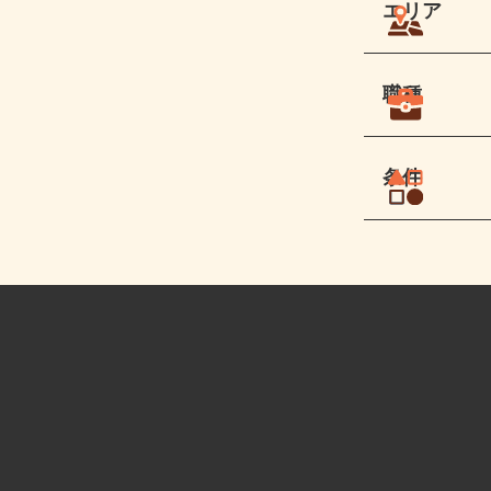
エリア
職種
条件