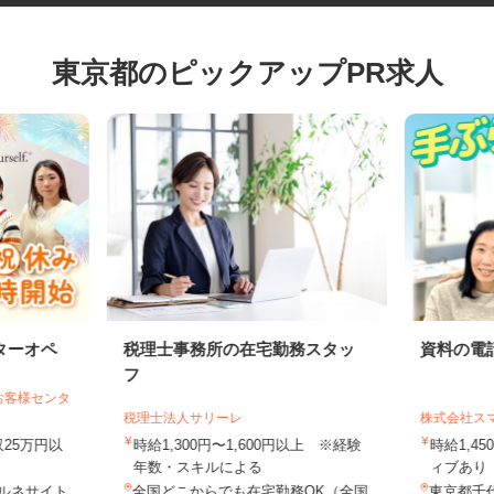
東京都のピックアップPR求人
ターオペ
税理士事務所の在宅勤務スタッ
資料の
フ
 お客様センタ
税理士法人サリーレ
株式会社
月収25万円以
時給1,300円〜1,600円以上 ※経験
時給1,
年数・スキルによる
ィブあり