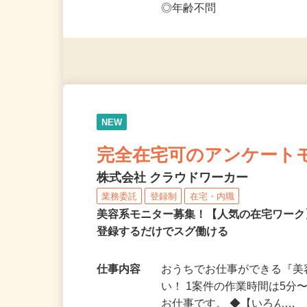
応募資格
◎PC・スマートフォンをお
◎未経験者大歓迎！ ◎20代
◎年齢不問
NEW
完全在宅可のアンケート
株式会社 クラウドワーカー
業務委託
登録制
在宅・内職
美容系モニター募集！【人気の在宅ワーク
登録するだけでスグ働ける
仕事内容
おうちでお仕事ができる『