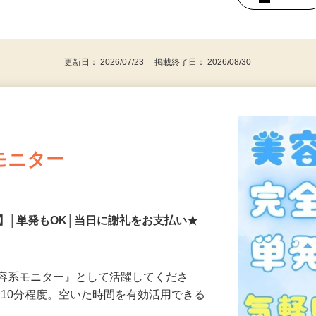
持ちの方（※アンケートに必要なため）
、30代、40代、50代の女性の登録多数
後で見
更新日： 2026/07/23 掲載終了日： 2026/08/30
モニター
】│単発もOK│当日に謝礼をお支払い★
美容系モニター』として活躍してくださ