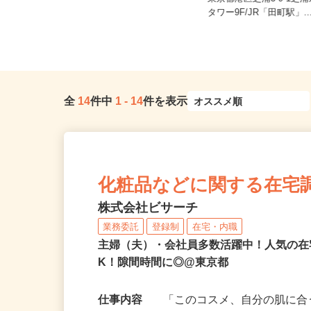
東京都千代田区岩本町3-9-17 スリ
東京都港区芝浦3-9-1
ーセブンビル10階／各線「...
タワー9F/JR「田町駅」..
全
14
件中
1
-
14
件を表示
化粧品などに関する在宅
株式会社ビサーチ
業務委託
登録制
在宅・内職
主婦（夫）・会社員多数活躍中！人気の在
K！隙間時間に◎@東京都