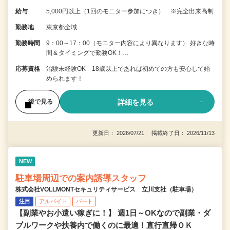
給与
5,000円以上（1回のモニター参加につき） ※完全出来高制
勤務地
東京都全域
勤務時間
9：00～17：00（モニター内容により異なります） 好きな時
間＆タイミングで勤務OK！…
応募資格
治験未経験OK 18歳以上であれば初めての方も安心して始
められます！
詳細を見る
後で見る
更新日： 2026/07/21 掲載終了日： 2026/11/13
NEW
駐車場周辺での案内誘導スタッフ
株式会社VOLLMONTセキュリティサービス 立川支社（駐車場）
注目
アルバイト
パート
【副業やお小遣い稼ぎに！】 週1日～OKなので副業・ダ
ブルワークや扶養内で働くのに最適！直行直帰ＯＫ