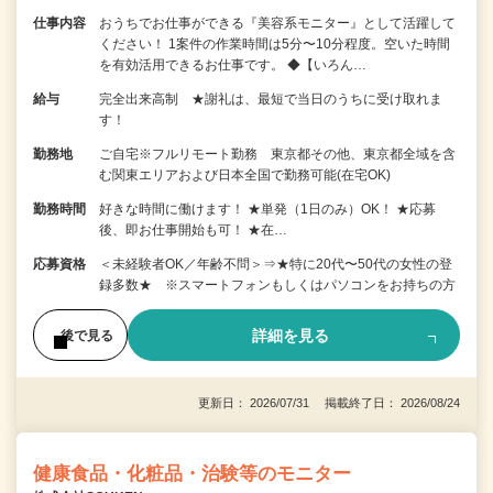
仕事内容
おうちでお仕事ができる『美容系モニター』として活躍して
ください！ 1案件の作業時間は5分〜10分程度。空いた時間
を有効活用できるお仕事です。 ◆【いろん…
給与
完全出来高制 ★謝礼は、最短で当日のうちに受け取れま
す！
勤務地
ご自宅※フルリモート勤務 東京都その他、東京都全域を含
む関東エリアおよび日本全国で勤務可能(在宅OK)
勤務時間
好きな時間に働けます！ ★単発（1日のみ）OK！ ★応募
後、即お仕事開始も可！ ★在…
応募資格
＜未経験者OK／年齢不問＞⇒★特に20代〜50代の女性の登
録多数★ ※スマートフォンもしくはパソコンをお持ちの方
詳細を見る
後で見る
更新日： 2026/07/31 掲載終了日： 2026/08/24
健康食品・化粧品・治験等のモニター