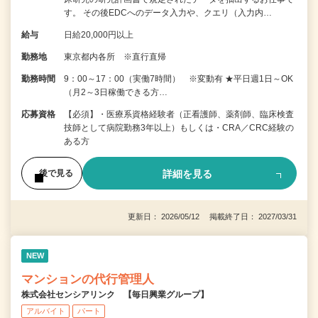
す。 その後EDCへのデータ入力や、クエリ（入力内…
給与
日給20,000円以上
勤務地
東京都内各所 ※直行直帰
勤務時間
9：00～17：00（実働7時間） ※変動有 ★平日週1日～OK
（月2～3日稼働できる方…
応募資格
【必須】・医療系資格経験者（正看護師、薬剤師、臨床検査
技師として病院勤務3年以上）もしくは・CRA／CRC経験の
ある方
詳細を見る
後で見る
更新日： 2026/05/12 掲載終了日： 2027/03/31
NEW
マンションの代行管理人
株式会社センシアリンク 【毎日興業グループ】
アルバイト
パート