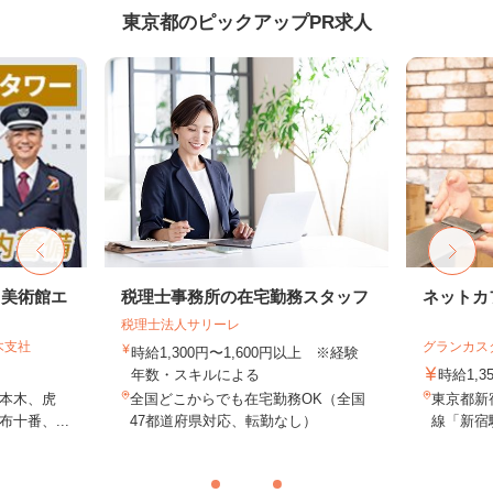
東京都のピックアップPR求人
・美術館エ
税理士事務所の在宅勤務スタッフ
ネットカ
税理士法人サリーレ
木支社
グランカス
時給1,300円〜1,600円以上 ※経験
年数・スキルによる
時給1,3
本木、虎
全国どこからでも在宅勤務OK（全国
東京都新宿
十番、...
47都道府県対応、転勤なし）
線「新宿