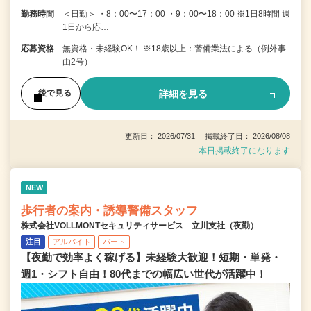
勤務時間
＜日勤＞ ・8：00〜17：00 ・9：00〜18：00 ※1日8時間 週
1日から応…
応募資格
無資格・未経験OK！ ※18歳以上：警備業法による（例外事
由2号）
詳細を見る
後で見る
更新日： 2026/07/31 掲載終了日： 2026/08/08
本日掲載終了になります
NEW
歩行者の案内・誘導警備スタッフ
株式会社VOLLMONTセキュリティサービス 立川支社（夜勤）
注目
アルバイト
パート
【夜勤で効率よく稼げる】未経験大歓迎！短期・単発・
週1・シフト自由！80代までの幅広い世代が活躍中！