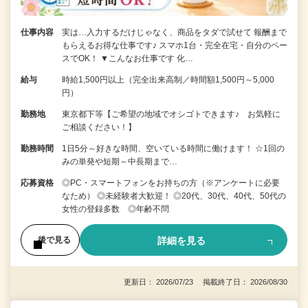
仕事内容
実は…入力するだけじゃなく、商品をタダで試せて 報酬まで
もらえるお得な仕事です♪ スマホ1台・完全在宅・自分のペー
スでOK！ ▼こんなお仕事です 化…
給与
時給1,500円以上（完全出来高制／時間額1,500円～5,000
円）
勤務地
東京都下等【ご希望の地域でオシゴトできます♪ お気軽に
ご相談ください！】
勤務時間
1日5分～好きな時間、空いている時間に働けます！ ☆1回の
みの単発や短期～中長期まで…
応募資格
◎PC・スマートフォンをお持ちの方（※アンケートに必要
なため） ◎未経験者大歓迎！ ◎20代、30代、40代、50代の
女性の登録多数 ◎年齢不問
詳細を見る
後で見る
更新日： 2026/07/23 掲載終了日： 2026/08/30