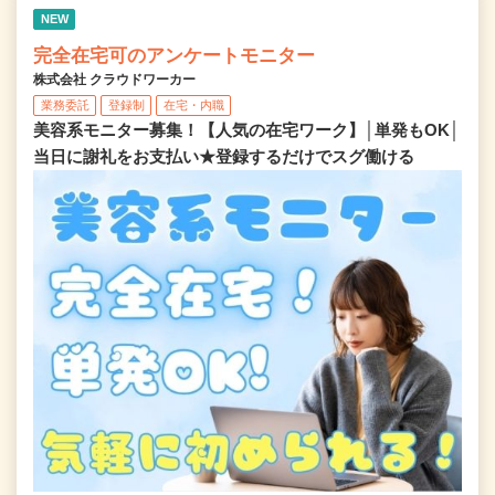
NEW
完全在宅可のアンケートモニター
株式会社 クラウドワーカー
業務委託
登録制
在宅・内職
美容系モニター募集！【人気の在宅ワーク】│単発もOK│
当日に謝礼をお支払い★登録するだけでスグ働ける