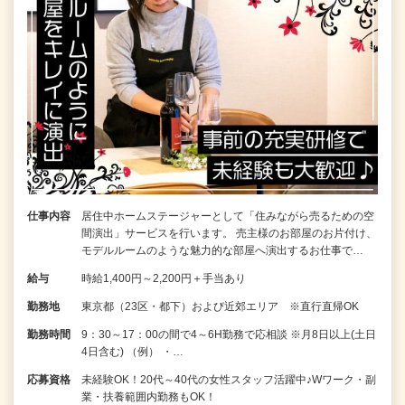
仕事内容
居住中ホームステージャーとして「住みながら売るための空
間演出」サービスを行います。 売主様のお部屋のお片付け、
モデルルームのような魅力的な部屋へ演出するお仕事で…
給与
時給1,400円～2,200円＋手当あり
勤務地
東京都（23区・都下）および近郊エリア ※直行直帰OK
勤務時間
9：30～17：00の間で4～6H勤務で応相談 ※月8日以上(土日
4日含む) （例） ・…
応募資格
未経験OK！20代～40代の女性スタッフ活躍中♪Wワーク・副
業・扶養範囲内勤務もOK！