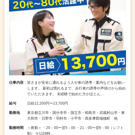
仕事内容
皆さまが安全に通れるよう人や車の誘導・案内などをお願い
します。 最初は慣れるまで、歩行者の誘導や声掛けから始め
ていただきます。 未経験で始めた方がほとん…
給与
日給12,200円〜13,700円
勤務地
東京都立川市・国分寺市・国立市・昭島市・武蔵村山市・東
大和市・日野市・羽村市・小平市・西多摩郡瑞穂町 他
勤務時間
＜夜勤＞ ・20：00〜翌5：00 ・21：00〜翌6：00（シフト
制） ※1日8時…