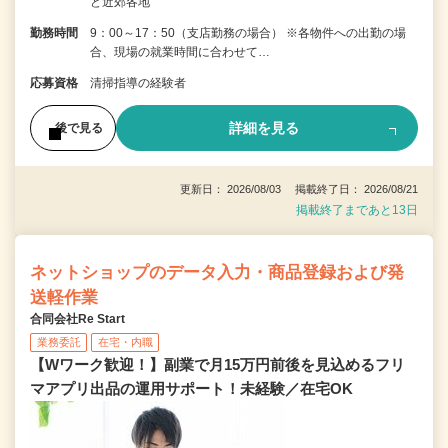
ど近郊各地
勤務時間
9：00～17：50（支店勤務の場合） ※各物件への出勤の場
合、現場の就業時間に合わせて…
応募資格
清掃指導の経験者
詳細を見る
後で見る
更新日： 2026/08/03 掲載終了日： 2026/08/21
掲載終了まであと13日
ネットショップのデータ入力・商品登録および発
送軽作業
合同会社Re Start
業務委託
在宅・内職
【Wワーク歓迎！】副業で月15万円前後を見込めるフリ
マアプリ出品の運用サポート！未経験／在宅OK