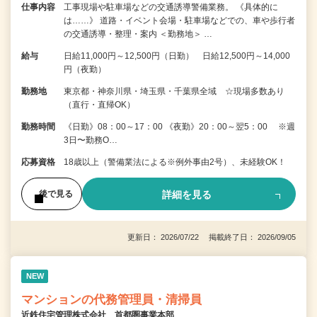
仕事内容
工事現場や駐車場などの交通誘導警備業務。 《具体的に
は……》 道路・イベント会場・駐車場などでの、車や歩行者
の交通誘導・整理・案内 ＜勤務地＞ …
給与
日給11,000円～12,500円（日勤） 日給12,500円～14,000
円（夜勤）
勤務地
東京都・神奈川県・埼玉県・千葉県全域 ☆現場多数あり
（直行・直帰OK）
勤務時間
《日勤》08：00～17：00 《夜勤》20：00～翌5：00 ※週
3日〜勤務O…
応募資格
18歳以上（警備業法による※例外事由2号）、未経験OK！
詳細を見る
後で見る
更新日： 2026/07/22 掲載終了日： 2026/09/05
NEW
マンションの代務管理員・清掃員
近鉄住宅管理株式会社 首都圏事業本部