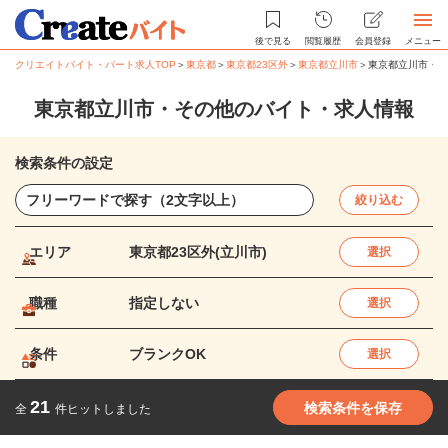
後で見る
閲覧履歴
会員登録
メニュー
クリエイトバイト・パート求人TOP
＞
東京都
＞
東京都23区外
＞
東京都立川市
＞
東京都立川市・そ
東京都立川市・その他のバイト・求人情報
検索条件の設定
絞り込む
エリア
東京都23区外(立川市)
選択
職種
指定しない
選択
条件
ブランクOK
選択
21
検索条件を保存
全
件ヒットしました