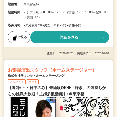
勤務地
東京都全域
勤務時間
＜シフト制＞ 8：00～17：00（実働8h） 17：00～翌9：00
（実働14h） …
応募資格
●未経験者OK●男女、年齢不問 ●資格不問
詳細を見る
後で見る
更新日： 2026/07/28 掲載終了日： 2026/09/04
お部屋演出スタッフ（ホームステージャー）
株式会社サマンサ・ホームステージング
アルバイト
パート
【週2日～・日中のみ】未経験OK◆「好き」の気持ちか
らの挑戦大歓迎！主婦多数活躍中♪＠東京都