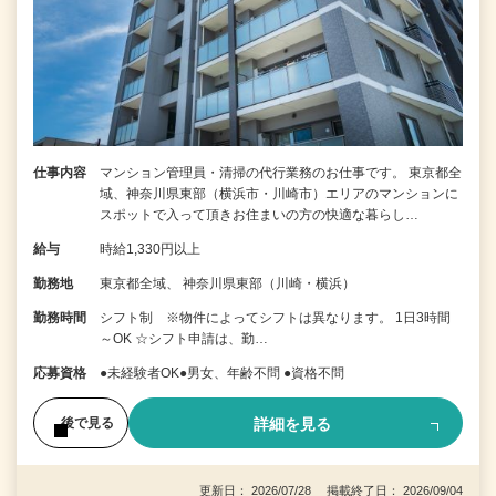
仕事内容
マンション管理員・清掃の代行業務のお仕事です。 東京都全
域、神奈川県東部（横浜市・川崎市）エリアのマンションに
スポットで入って頂きお住まいの方の快適な暮らし…
給与
時給1,330円以上
勤務地
東京都全域、 神奈川県東部（川崎・横浜）
勤務時間
シフト制 ※物件によってシフトは異なります。 1日3時間
～OK ☆シフト申請は、勤…
応募資格
●未経験者OK●男女、年齢不問 ●資格不問
詳細を見る
後で見る
更新日： 2026/07/28 掲載終了日： 2026/09/04