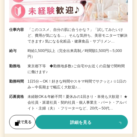
仕事内容
「このコスメ、自分の肌に合うかな？」「試してみたいけ
ど、費用が気になる…」 そんな気持ち、美容モニターで解決
できます♪ 気になる化粧品・健康食品・サプリメン…
給与
時給1,500円以上（完全出来高制／時間額1,500円～5,000
円）
勤務地
東京都下等 ◆勤務地多数♪ご自宅やお近くの店舗で間時間
に働けます♪
勤務時間
1日5分～OK！好きな時間やスキマ時間でサクッと♪ ☆1日の
み～中長期まで幅広く大歓迎♪…
応募資格
未経験OK＆年齢不問！夏休みの1回きり・単発も大歓迎！ ★
会社員・派遣社員・契約社員・個人事業主・パート・アルバ
イト・主婦（夫）・フリーターなど、20代～50代…
詳細を見る
後で見る