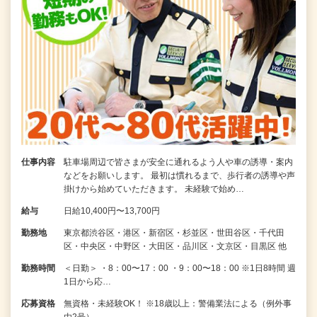
仕事内容
駐車場周辺で皆さまが安全に通れるよう人や車の誘導・案内
などをお願いします。 最初は慣れるまで、歩行者の誘導や声
掛けから始めていただきます。 未経験で始め…
給与
日給10,400円〜13,700円
勤務地
東京都渋谷区・港区・新宿区・杉並区・世田谷区・千代田
区・中央区・中野区・大田区・品川区・文京区・目黒区 他
勤務時間
＜日勤＞ ・8：00〜17：00 ・9：00〜18：00 ※1日8時間 週
1日から応…
応募資格
無資格・未経験OK！ ※18歳以上：警備業法による（例外事
由2号）