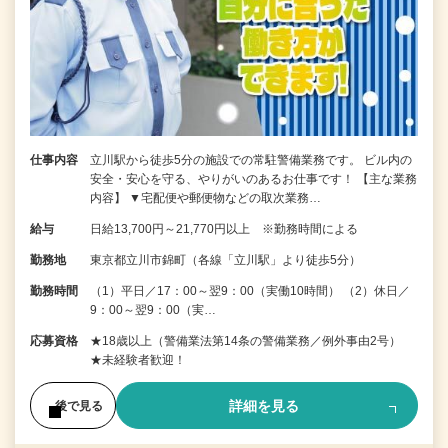
仕事内容
立川駅から徒歩5分の施設での常駐警備業務です。 ビル内の
安全・安心を守る、やりがいのあるお仕事です！ 【主な業務
内容】 ▼宅配便や郵便物などの取次業務…
給与
日給13,700円～21,770円以上 ※勤務時間による
勤務地
東京都立川市錦町（各線「立川駅」より徒歩5分）
勤務時間
（1）平日／17：00～翌9：00（実働10時間） （2）休日／
9：00～翌9：00（実…
応募資格
★18歳以上（警備業法第14条の警備業務／例外事由2号）
★未経験者歓迎！
詳細を見る
後で見る