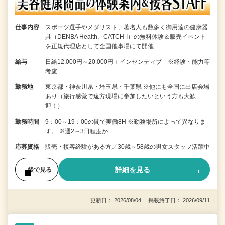
仕事内容
スポーツ選手やメダリスト、著名人も数多く御用達の健康器
具（DENBA Health、CATCH-I）の無料体験＆販売イベント
を正規代理店として全国催事場にて開催…
給与
日給12,000円～20,000円＋インセンティブ ※経験・能力等
考慮
勤務地
東京都・神奈川県・埼玉県・千葉県 ※他にも全国に出店会場
あり（旅行感覚で遠方現場に参加したいという方も大歓
迎！）
勤務時間
9：00～19：00の間で実働8H ※勤務場所によって異なりま
す。 ※週2～3日程度か…
応募資格
販売・接客経験がある方／30歳～58歳の男女スタッフ活躍中
詳細を見る
後で見る
更新日： 2026/08/04 掲載終了日： 2026/09/11