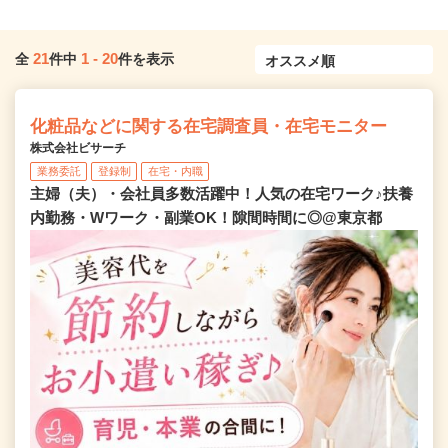
21
1
-
20
全
件中
件を表示
化粧品などに関する在宅調査員・在宅モニター
株式会社ビサーチ
業務委託
登録制
在宅・内職
主婦（夫）・会社員多数活躍中！人気の在宅ワーク♪扶養
内勤務・Wワーク・副業OK！隙間時間に◎@東京都