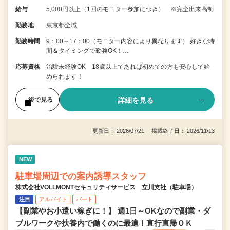
給与
5,000円以上（1回のモニター参加につき） ※完全出来高制
勤務地
東京都全域
勤務時間
9：00～17：00（モニター内容により異なります） 好きな時
間＆タイミングで勤務OK！…
応募資格
治験未経験OK 18歳以上であれば初めての方も安心して始
められます！
詳細を見る
後で見る
更新日： 2026/07/21 掲載終了日： 2026/11/13
NEW
駐車場周辺での案内誘導スタッフ
株式会社VOLLMONTセキュリティサービス 立川支社（駐車場）
注目
アルバイト
パート
【副業やお小遣い稼ぎに！】 週1日～OKなので副業・ダ
ブルワークや扶養内で働くのに最適！直行直帰ＯＫ