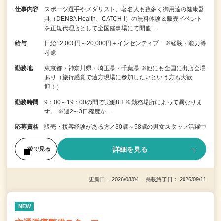
仕事内容
スポーツ選手やメダリスト、著名人も数多く御用達の健康器
具（DENBA Health、CATCH-I）の無料体験＆販売イベント
を正規代理店として全国催事場にて開催…
給与
日給12,000円～20,000円＋インセンティブ ※経験・能力等
考慮
勤務地
東京都・神奈川県・埼玉県・千葉県 ※他にも全国に出店会場
あり（旅行感覚で遠方現場に参加したいという方も大歓
迎！）
勤務時間
9：00～19：00の間で実働8H ※勤務場所によって異なりま
す。 ※週2～3日程度か…
応募資格
販売・接客経験がある方／30歳～58歳の男女スタッフ活躍中
詳細を見る
後で見る
更新日： 2026/08/04 掲載終了日： 2026/09/11
NEW