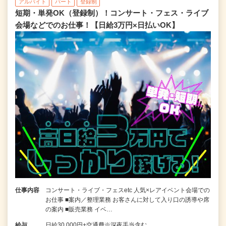
アルバイト
パート
登録制
短期・単発OK（登録制）！コンサート・フェス・ライブ
会場などでのお仕事！【日給3万円×日払いOK】
仕事内容
コンサート・ライブ・フェスetc 人気×レアイベント会場での
お仕事 ■案内／整理業務 お客さんに対して入り口の誘導や席
の案内 ■販売業務 イベ…
給与
日給30,000円+交通費※深夜手当含む