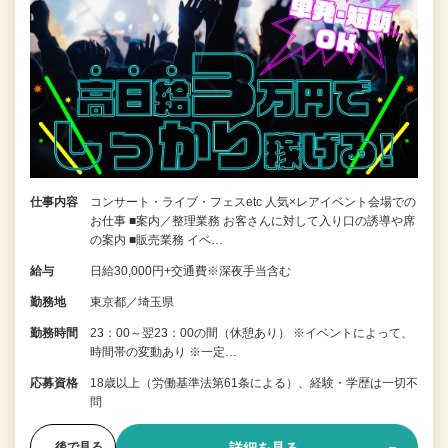
仕事内容
コンサート・ライブ・フェスetc 人気×レアイベント会場での
お仕事 ■案内／整理業務 お客さんに対して入り口の誘導や席
の案内 ■販売業務 イベ…
給与
日給30,000円+交通費※深夜手当含む
勤務地
東京都／埼玉県
勤務時間
23：00～翌23：00の間（休憩あり） ※イベントによって、
時間帯の変動あり ※一定…
応募資格
18歳以上（労働基準法第61条による）、経験・学歴は一切不
問
後で見る