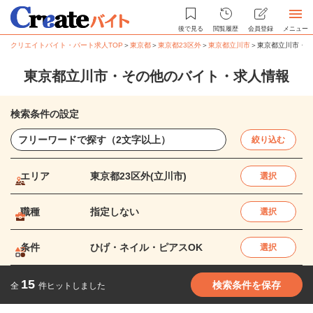
後で見る
閲覧履歴
会員登録
メニュー
クリエイトバイト・パート求人TOP
＞
東京都
＞
東京都23区外
＞
東京都立川市
＞
東京都立川市・そ
東京都立川市・その他のバイト・求人情報
検索条件の設定
絞り込む
エリア
東京都23区外(立川市)
選択
職種
指定しない
選択
条件
ひげ・ネイル・ピアスOK
選択
15
検索条件を保存
全
件ヒットしました