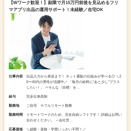
【Wワーク歓迎！】副業で月15万円前後を見込めるフリ
マアプリ出品の運用サポート！未経験／在宅OK
仕事内容
出品入力から発送まで！ ネット通販の仕組みが学べる◎ ＼2
0〜40代の男性が活躍中／ 「毎月の給料に“あと少し”プラス
したい！」 ⇒そんな〈目標〉を…
給与
完全出来高制
勤務地
ご自宅 ※フルリモート勤務
勤務時間
リモートワークのため、完全自由シフトです！ 詳細はお問い
合わせください。 ＜会社営…
応募資格
＼経験・資格・学歴いっさい不問！／