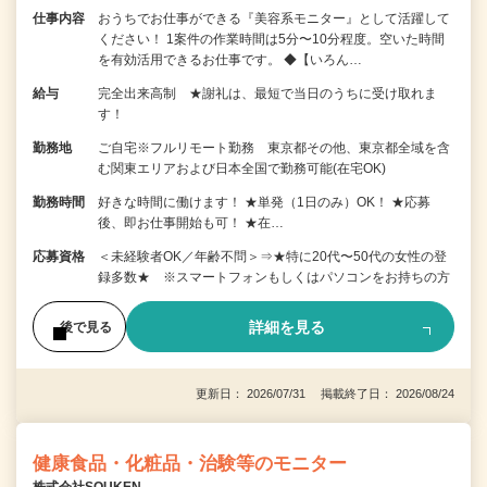
仕事内容
おうちでお仕事ができる『美容系モニター』として活躍して
ください！ 1案件の作業時間は5分〜10分程度。空いた時間
を有効活用できるお仕事です。 ◆【いろん…
給与
完全出来高制 ★謝礼は、最短で当日のうちに受け取れま
す！
勤務地
ご自宅※フルリモート勤務 東京都その他、東京都全域を含
む関東エリアおよび日本全国で勤務可能(在宅OK)
勤務時間
好きな時間に働けます！ ★単発（1日のみ）OK！ ★応募
後、即お仕事開始も可！ ★在…
応募資格
＜未経験者OK／年齢不問＞⇒★特に20代〜50代の女性の登
録多数★ ※スマートフォンもしくはパソコンをお持ちの方
詳細を見る
後で見る
更新日： 2026/07/31 掲載終了日： 2026/08/24
健康食品・化粧品・治験等のモニター
株式会社SOUKEN