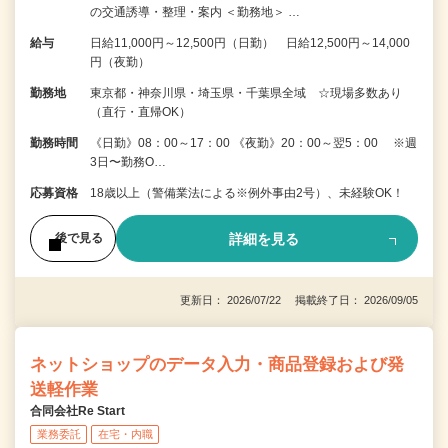
の交通誘導・整理・案内 ＜勤務地＞ …
給与
日給11,000円～12,500円（日勤） 日給12,500円～14,000
円（夜勤）
勤務地
東京都・神奈川県・埼玉県・千葉県全域 ☆現場多数あり
（直行・直帰OK）
勤務時間
《日勤》08：00～17：00 《夜勤》20：00～翌5：00 ※週
3日〜勤務O…
応募資格
18歳以上（警備業法による※例外事由2号）、未経験OK！
詳細を見る
後で見る
更新日： 2026/07/22 掲載終了日： 2026/09/05
ネットショップのデータ入力・商品登録および発
送軽作業
合同会社Re Start
業務委託
在宅・内職