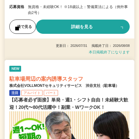
応募資格
無資格・未経験OK！ ※18歳以上：警備業法による（例外事
由2号）
詳細を見る
後で見る
更新日： 2026/07/31 掲載終了日： 2026/08/08
本日掲載終了になります
NEW
駐車場周辺の案内誘導スタッフ
株式会社VOLLMONTセキュリティサービス 渋谷支社（駐車場）
注目
アルバイト
パート
【応募者必ず面接】単発・週1・シフト自由！未経験大歓
迎！20代〜80代活躍中！副業・WワークOK！