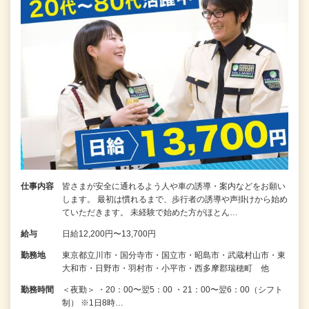
仕事内容
皆さまが安全に通れるよう人や車の誘導・案内などをお願い
します。 最初は慣れるまで、歩行者の誘導や声掛けから始め
ていただきます。 未経験で始めた方がほとん…
給与
日給12,200円〜13,700円
勤務地
東京都立川市・国分寺市・国立市・昭島市・武蔵村山市・東
大和市・日野市・羽村市・小平市・西多摩郡瑞穂町 他
勤務時間
＜夜勤＞ ・20：00〜翌5：00 ・21：00〜翌6：00（シフト
制） ※1日8時…