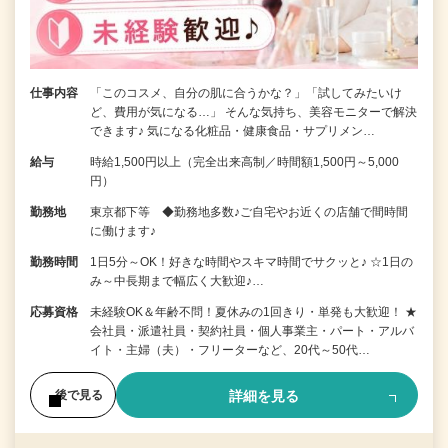
仕事内容
「このコスメ、自分の肌に合うかな？」「試してみたいけ
ど、費用が気になる…」 そんな気持ち、美容モニターで解決
できます♪ 気になる化粧品・健康食品・サプリメン…
給与
時給1,500円以上（完全出来高制／時間額1,500円～5,000
円）
勤務地
東京都下等 ◆勤務地多数♪ご自宅やお近くの店舗で間時間
に働けます♪
勤務時間
1日5分～OK！好きな時間やスキマ時間でサクッと♪ ☆1日の
み～中長期まで幅広く大歓迎♪…
応募資格
未経験OK＆年齢不問！夏休みの1回きり・単発も大歓迎！ ★
会社員・派遣社員・契約社員・個人事業主・パート・アルバ
イト・主婦（夫）・フリーターなど、20代～50代…
詳細を見る
後で見る