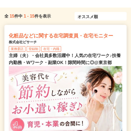
15
1
-
15
全
件中
件を表示
化粧品などに関する在宅調査員・在宅モニター
株式会社ビサーチ
業務委託
登録制
在宅・内職
主婦（夫）・会社員多数活躍中！人気の在宅ワーク♪扶養
内勤務・Wワーク・副業OK！隙間時間に◎@東京都