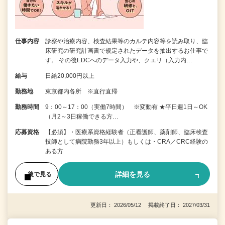
仕事内容
診察や治療内容、検査結果等のカルテ内容等を読み取り、臨
床研究の研究計画書で規定されたデータを抽出するお仕事で
す。 その後EDCへのデータ入力や、クエリ（入力内…
給与
日給20,000円以上
勤務地
東京都内各所 ※直行直帰
勤務時間
9：00～17：00（実働7時間） ※変動有 ★平日週1日～OK
（月2～3日稼働できる方…
応募資格
【必須】・医療系資格経験者（正看護師、薬剤師、臨床検査
技師として病院勤務3年以上）もしくは・CRA／CRC経験の
ある方
詳細を見る
後で見る
更新日： 2026/05/12 掲載終了日： 2027/03/31