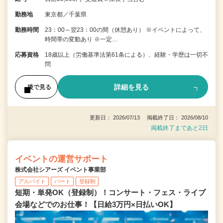
勤務地
東京都／千葉県
勤務時間
23：00～翌23：00の間（休憩あり） ※イベントによって、
時間帯の変動あり ※一定…
応募資格
18歳以上（労働基準法第61条による）、経験・学歴は一切不
問
詳細を見る
後で見る
更新日： 2026/07/13 掲載終了日： 2026/08/10
掲載終了まであと2日
イベントの運営サポート
株式会社シアーズ イベント事業部
アルバイト
パート
登録制
短期・単発OK（登録制）！コンサート・フェス・ライブ
会場などでのお仕事！【日給3万円×日払いOK】