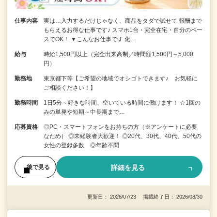
仕事内容
実は…入力するだけじゃなく、商品をタダで試せて 報酬まで
もらえるお得な仕事です♪ スマホ1台・完全在宅・自分のペー
スでOK！ ▼こんなお仕事です 化…
給与
時給1,500円以上（完全出来高制／時間額1,500円～5,000
円）
勤務地
東京都下等【ご希望の地域でオシゴトできます♪ お気軽に
ご相談ください！】
勤務時間
1日5分～好きな時間、空いている時間に働けます！ ☆1回の
みの単発や短期～中長期まで…
応募資格
◎PC・スマートフォンをお持ちの方（※アンケートに必要
なため） ◎未経験者大歓迎！ ◎20代、30代、40代、50代の
女性の登録多数 ◎年齢不問
詳細を見る
後で見る
更新日： 2026/07/23 掲載終了日： 2026/08/30