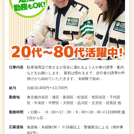
仕事内容
駐車場周辺で皆さまが安全に通れるよう人や車の誘導・案内
などをお願いします。 最初は慣れるまで、歩行者の誘導や声
掛けから始めていただきます。 未経験で始め…
給与
日給10,400円〜13,700円
勤務地
東京都渋谷区・港区・新宿区・杉並区・世田谷区・千代田
区・中央区・中野区・大田区・品川区・文京区・目黒区 他
勤務時間
＜日勤＞ ・8：00〜17：00 ・9：00〜18：00 ※1日8時間 週
1日から応…
応募資格
無資格・未経験OK！ ※18歳以上：警備業法による（例外事
由2号）