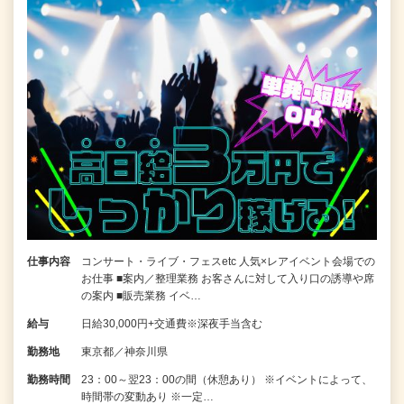
仕事内容
コンサート・ライブ・フェスetc 人気×レアイベント会場での
お仕事 ■案内／整理業務 お客さんに対して入り口の誘導や席
の案内 ■販売業務 イベ…
給与
日給30,000円+交通費※深夜手当含む
勤務地
東京都／神奈川県
勤務時間
23：00～翌23：00の間（休憩あり） ※イベントによって、
時間帯の変動あり ※一定…