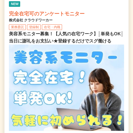
NEW
完全在宅可のアンケートモニター
株式会社 クラウドワーカー
業務委託
登録制
在宅・内職
美容系モニター募集！【人気の在宅ワーク】│単発もOK│
当日に謝礼をお支払い★登録するだけでスグ働ける