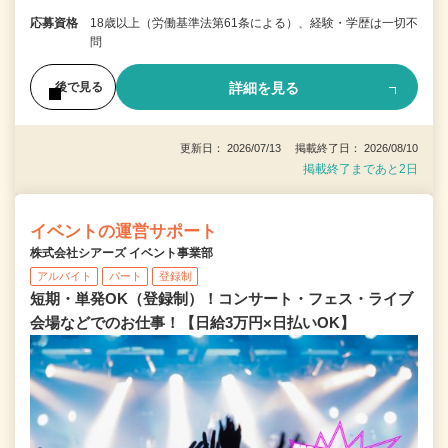
応募資格
18歳以上（労働基準法第61条による）、経験・学歴は一切不
問
詳細を見る
後で見る
更新日： 2026/07/13 掲載終了日： 2026/08/10
掲載終了まであと2日
イベントの運営サポート
株式会社シアーズ イベント事業部
アルバイト
パート
登録制
短期・単発OK（登録制）！コンサート・フェス・ライブ
会場などでのお仕事！【日給3万円×日払いOK】