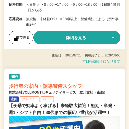
勤務時間
＜日勤＞ ・8：00〜17：00 ・9：00〜18：00 ※1日8時間 週
1日から応…
応募資格
無資格・未経験OK！ ※18歳以上：警備業法による（例外事
由2号）
詳細を見る
後で見る
更新日： 2026/07/31 掲載終了日： 2026/08/08
本日掲載終了になります
NEW
歩行者の案内・誘導警備スタッフ
株式会社VOLLMONTセキュリティサービス 立川支社（夜勤）
注目
アルバイト
パート
【夜勤で効率よく稼げる】未経験大歓迎！短期・単発・
週1・シフト自由！80代までの幅広い世代が活躍中！