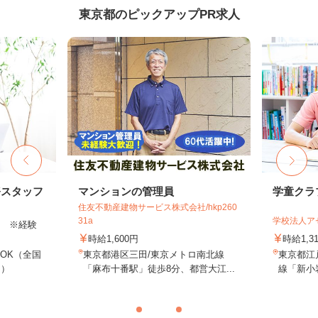
東京都のピックアップPR求人
務スタッフ
マンションの管理員
学童クラ
住友不動産建物サービス株式会社/hkp260
31a
学校法人ア
以上 ※経験
時給1,600円
時給1,3
OK（全国
東京都港区三田/東京メトロ南北線
東京都江戸
し）
「麻布十番駅」徒歩8分、都営大江...
線「新小岩