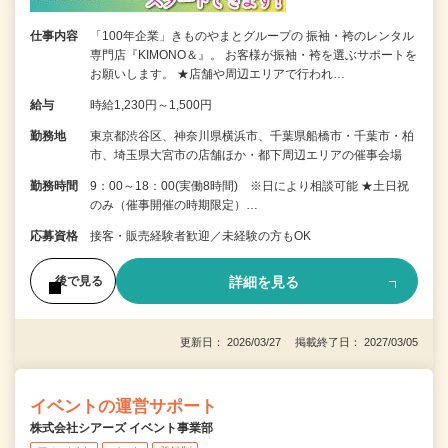
仕事内容
「100年企業」きものやまとグループの 振袖・袴のレンタル
専門店『KIMONO＆』。 お客様が振袖・袴を選ぶサポートを
お願いします。 ★店舗や周辺エリアで行われ…
給与
時給1,230円～1,500円
勤務地
東京都渋谷区、神奈川県横浜市、千葉県船橋市・千葉市・柏
市、埼玉県大宮市の店舗ほか・都下周辺エリアの催事会場
勤務時間
9：00～18：00(実働8時間) ※日により相談可能 ★土日祝
のみ（催事開催の時期限定）…
応募資格
接客・販売経験者歓迎／未経験の方もOK
詳細を見る
後で見る
更新日： 2026/03/27 掲載終了日： 2027/03/05
イベントの運営サポート
株式会社シアーズ イベント事業部