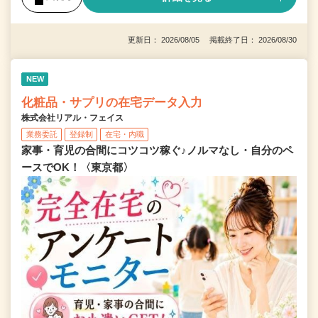
更新日： 2026/08/05 掲載終了日： 2026/08/30
NEW
化粧品・サプリの在宅データ入力
株式会社リアル・フェイス
業務委託
登録制
在宅・内職
家事・育児の合間にコツコツ稼ぐ♪ノルマなし・自分のペ
ースでOK！〈東京都〉