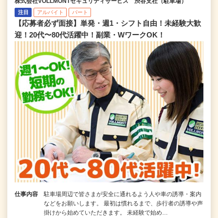
株式会社VOLLMONTセキュリティサービス 渋谷支社（駐車場）
注目
アルバイト
パート
【応募者必ず面接】単発・週1・シフト自由！未経験大歓
迎！20代〜80代活躍中！副業・WワークOK！
仕事内容
駐車場周辺で皆さまが安全に通れるよう人や車の誘導・案内
などをお願いします。 最初は慣れるまで、歩行者の誘導や声
掛けから始めていただきます。 未経験で始め…