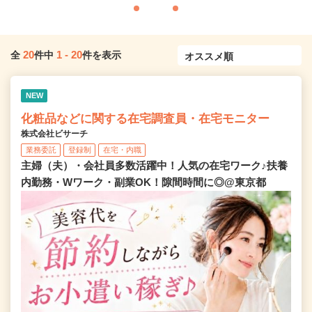
20
1
-
20
全
件中
件を表示
NEW
化粧品などに関する在宅調査員・在宅モニター
株式会社ビサーチ
業務委託
登録制
在宅・内職
主婦（夫）・会社員多数活躍中！人気の在宅ワーク♪扶養
内勤務・Wワーク・副業OK！隙間時間に◎@東京都