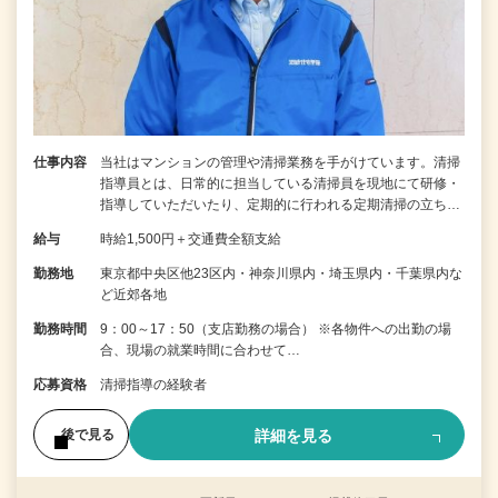
仕事内容
当社はマンションの管理や清掃業務を手がけています。清掃
指導員とは、日常的に担当している清掃員を現地にて研修・
指導していただいたり、定期的に行われる定期清掃の立ち…
給与
時給1,500円＋交通費全額支給
勤務地
東京都中央区他23区内・神奈川県内・埼玉県内・千葉県内な
ど近郊各地
勤務時間
9：00～17：50（支店勤務の場合） ※各物件への出勤の場
合、現場の就業時間に合わせて…
応募資格
清掃指導の経験者
詳細を見る
後で見る