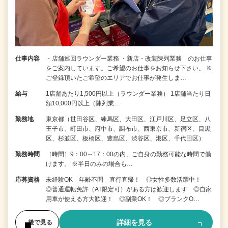
仕事内容
・店舗巡回ラウンダー業務 ・新店・改装陳列業務 のお仕事
をご案内しています。ご希望のお仕事をお知らせ下さい。 ※
ご登録頂いたご希望のエリアでお仕事が発生しま…
給与
1店舗あたり1,500円以上（ラウンダー業務） 1店舗当たり日
額10,000円以上（陳列業…
勤務地
東京都（世田谷区、練馬区、大田区、江戸川区、足立区、八
王子市、町田市、府中市、調布市、西東京市、新宿区、目黒
区、杉並区、板橋区、豊島区、渋谷区、港区、千代田区）
勤務時間
［時間］9：00～17：00の内、ご自身の勤務可能な時間で働
けます。 ※半日のみの場合も…
応募資格
未経験OK 年齢不問 直行直帰！ ◎女性多数活躍中！
◎普通運転免許（AT限定可）がある方は歓迎します ◎自家
用車が使える方大歓迎！ ◎副業OK！ ◎ブランクO…
詳細を見る
後で見る