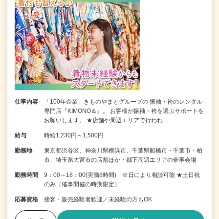
仕事内容
「100年企業」きものやまとグループの 振袖・袴のレンタル
専門店『KIMONO＆』。 お客様が振袖・袴を選ぶサポートを
お願いします。 ★店舗や周辺エリアで行われ…
給与
時給1,230円～1,500円
勤務地
東京都渋谷区、神奈川県横浜市、千葉県船橋市・千葉市・柏
市、埼玉県大宮市の店舗ほか・都下周辺エリアの催事会場
勤務時間
9：00～18：00(実働8時間) ※日により相談可能 ★土日祝
のみ（催事開催の時期限定）…
応募資格
接客・販売経験者歓迎／未経験の方もOK