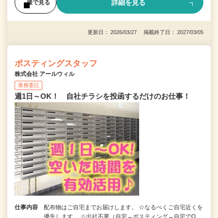
詳細を見る
後で見る
更新日： 2026/03/27 掲載終了日： 2027/03/05
ポスティングスタッフ
株式会社 アールウィル
業務委託
週1日～OK！ 自社チラシを投函するだけのお仕事！
仕事内容
配布物はご自宅までお届けします。 ☆なるべくご自宅近くを
優先します。 ☆出社不要（自宅→ポスティング→自宅でO