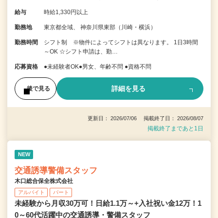
給与
時給1,330円以上
勤務地
東京都全域、 神奈川県東部（川崎・横浜）
勤務時間
シフト制 ※物件によってシフトは異なります。 1日3時間
～OK ☆シフト申請は、勤…
応募資格
●未経験者OK●男女、年齢不問 ●資格不問
詳細を見る
後で見る
更新日： 2026/07/06 掲載終了日： 2026/08/07
掲載終了まであと1日
NEW
交通誘導警備スタッフ
木口総合保全株式会社
アルバイト
パート
未経験から月収30万可！日給1.1万～+入社祝い金12万！1
0～60代活躍中の交通誘導・警備スタッフ