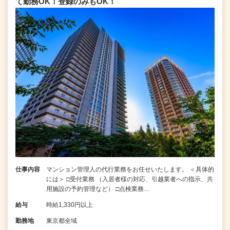
て勤務OK！登録のみもOK！
仕事内容
マンション管理人の代行業務をお任せいたします。 ＜具体的
には＞ □受付業務 （入居者様の対応、引越業者への指示、共
用施設の予約管理など） □点検業務…
給与
時給1,330円以上
勤務地
東京都全域