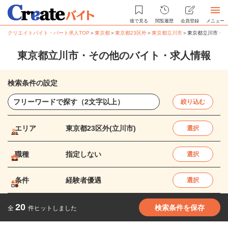
後で見る
閲覧履歴
会員登録
メニュー
クリエイトバイト・パート求人TOP
＞
東京都
＞
東京都23区外
＞
東京都立川市
＞
東京都立川市・そ
東京都立川市・その他のバイト・求人情報
検索条件の設定
絞り込む
エリア
東京都23区外(立川市)
選択
職種
指定しない
選択
条件
経験者優遇
選択
20
検索条件を保存
全
件ヒットしました