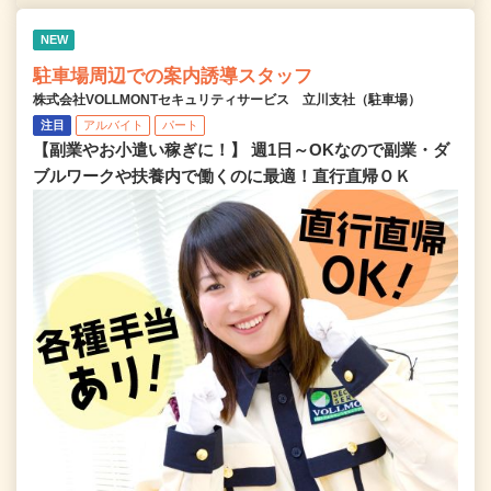
NEW
駐車場周辺での案内誘導スタッフ
株式会社VOLLMONTセキュリティサービス 立川支社（駐車場）
注目
アルバイト
パート
【副業やお小遣い稼ぎに！】 週1日～OKなので副業・ダ
ブルワークや扶養内で働くのに最適！直行直帰ＯＫ