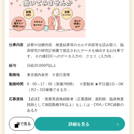
仕事内容
診察や治療内容、検査結果等のカルテ内容等を読み取り、臨
床研究の研究計画書で規定されたデータを抽出するお仕事で
す。 その後EDCへのデータ入力や、クエリ（入力内…
給与
日給20,000円以上
勤務地
東京都内各所 ※直行直帰
勤務時間
9：00～17：00（実働7時間） ※変動有 ★平日週1日～OK
（月2～3日稼働できる方…
応募資格
【必須】・医療系資格経験者（正看護師、薬剤師、臨床検査
技師として病院勤務3年以上）もしくは・CRA／CRC経験の
ある方
詳細を見る
後で見る