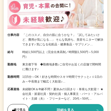
仕事内容
「このコスメ、自分の肌に合うかな？」「試してみたいけ
ど、費用が気になる…」 そんな気持ち、美容モニターで解決
できます♪ 気になる化粧品・健康食品・サプリメン…
給与
時給1,500円以上（完全出来高制／時間額1,500円～5,000
円）
勤務地
東京都下等 ◆勤務地多数♪ご自宅やお近くの店舗で間時間
に働けます♪
勤務時間
1日5分～OK！好きな時間やスキマ時間でサクッと♪ ☆1日の
み～中長期まで幅広く大歓迎♪…
応募資格
未経験OK＆年齢不問！夏休みの1回きり・単発も大歓迎！ ★
会社員・派遣社員・契約社員・個人事業主・パート・アルバ
イト・主婦（夫）・フリーターなど、20代～50代…
詳細を見る
後で見る