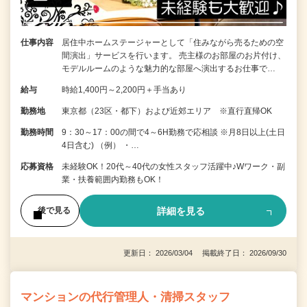
仕事内容
居住中ホームステージャーとして「住みながら売るための空
間演出」サービスを行います。 売主様のお部屋のお片付け、
モデルルームのような魅力的な部屋へ演出するお仕事で…
給与
時給1,400円～2,200円＋手当あり
勤務地
東京都（23区・都下）および近郊エリア ※直行直帰OK
勤務時間
9：30～17：00の間で4～6H勤務で応相談 ※月8日以上(土日
4日含む) （例） ・…
応募資格
未経験OK！20代～40代の女性スタッフ活躍中♪Wワーク・副
業・扶養範囲内勤務もOK！
詳細を見る
後で見る
更新日： 2026/03/04 掲載終了日： 2026/09/30
マンションの代行管理人・清掃スタッフ