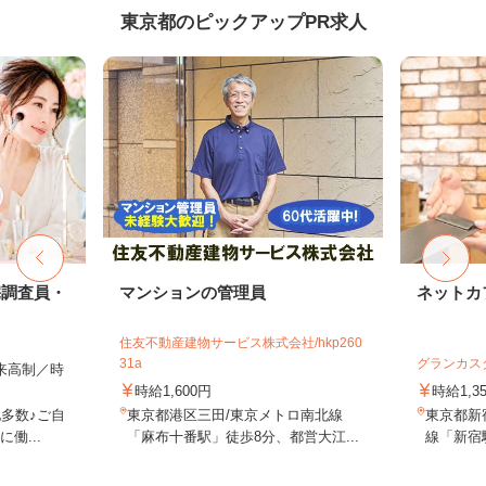
東京都のピックアップPR求人
宅調査員・
マンションの管理員
ネットカ
住友不動産建物サービス株式会社/hkp260
31a
グランカス
出来高制／時
時給1,600円
時給1,3
多数♪ご自
東京都港区三田/東京メトロ南北線
東京都新宿
働...
「麻布十番駅」徒歩8分、都営大江...
線「新宿