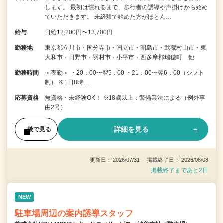
します。 最初は慣れるまで、歩行者の誘導や声掛けから始め
ていただきます。 未経験で始めた方がほとん…
給与
日給12,200円〜13,700円
勤務地
東京都立川市・国分寺市・国立市・昭島市・武蔵村山市・東
大和市・日野市・羽村市・小平市・西多摩郡瑞穂町 他
勤務時間
＜夜勤＞ ・20：00〜翌5：00 ・21：00〜翌6：00（シフト
制） ※1日8時…
応募資格
無資格・未経験OK！ ※18歳以上：警備業法による（例外事
由2号）
詳細を見る
後で見る
更新日： 2026/07/31 掲載終了日： 2026/08/08
掲載終了まであと2日
NEW
駐車場周辺の案内誘導スタッフ