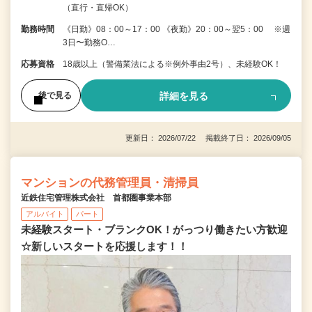
（直行・直帰OK）
勤務時間
《日勤》08：00～17：00 《夜勤》20：00～翌5：00 ※週
3日〜勤務O…
応募資格
18歳以上（警備業法による※例外事由2号）、未経験OK！
詳細を見る
後で見る
更新日： 2026/07/22 掲載終了日： 2026/09/05
マンションの代務管理員・清掃員
近鉄住宅管理株式会社 首都圏事業本部
アルバイト
パート
未経験スタート・ブランクOK！がっつり働きたい方歓迎
☆新しいスタートを応援します！！