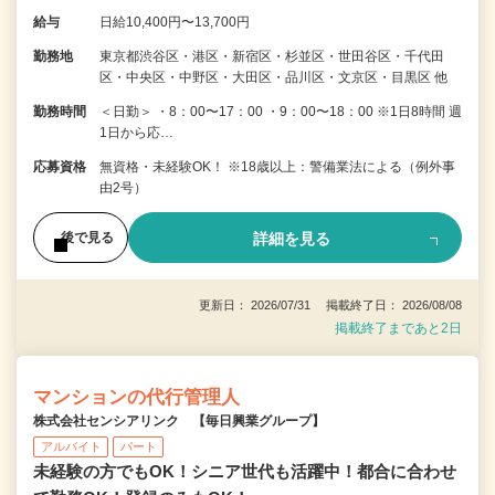
給与
日給10,400円〜13,700円
勤務地
東京都渋谷区・港区・新宿区・杉並区・世田谷区・千代田
区・中央区・中野区・大田区・品川区・文京区・目黒区 他
勤務時間
＜日勤＞ ・8：00〜17：00 ・9：00〜18：00 ※1日8時間 週
1日から応…
応募資格
無資格・未経験OK！ ※18歳以上：警備業法による（例外事
由2号）
詳細を見る
後で見る
更新日： 2026/07/31 掲載終了日： 2026/08/08
掲載終了まであと2日
マンションの代行管理人
株式会社センシアリンク 【毎日興業グループ】
アルバイト
パート
未経験の方でもOK！シニア世代も活躍中！都合に合わせ