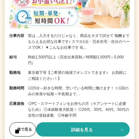
仕事内容
実は…入力するだけじゃなく、商品をタダで試せて 報酬まで
もらえるお得な仕事です♪ スマホ1台・完全在宅・自分のペー
スでOK！ ▼こんなお仕事です 化…
給与
時給1,500円以上（完全出来高制／時間額1,500円～5,000
円）
勤務地
東京都下等【ご希望の地域でオシゴトできます♪ お気軽に
ご相談ください！】
勤務時間
1日5分～好きな時間、空いている時間に働けます！ ☆1回の
みの単発や短期～中長期まで…
応募資格
◎PC・スマートフォンをお持ちの方（※アンケートに必要
なため） ◎未経験者大歓迎！ ◎20代、30代、40代、50代の
女性の登録多数 ◎年齢不問
詳細を見る
後で見る