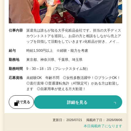
仕事内容
派遣先は誰もが知る大手化粧品会社です。担当の大手ディス
カウントストアを巡回し、お店の方と相談をしながら売上ア
ップを目指して活動をしていきます♪化粧品が好き、メイ…
給与
時給1,500円以上 ※経験・能力を考慮
勤務地
東京都、神奈川県、千葉県、埼玉県
勤務時間
9：30～18：15（フレックスタイム制）
応募資格
未経験OK 年齢不問 ◎女性多数活躍中！◎ブランクOK！
◎直行直帰 ◎普通運転免許（AT限定可）がある方は歓迎し
ます ◎自家用車が使える方大歓迎！
詳細を見る
後で見る
更新日： 2026/07/21 掲載終了日： 2026/08/06
本日掲載終了になります