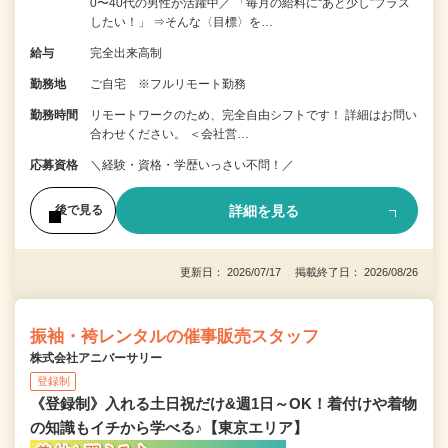
0〜40代の男性が活躍中／ 「毎月の給料に“あと少し”プラス
したい！」 ⇒そんな〈目標〉を…
給与
完全出来高制
勤務地
ご自宅 ※フルリモート勤務
勤務時間
リモートワークのため、完全自由シフトです！ 詳細はお問い
合わせください。 ＜会社営…
応募資格
＼経験・資格・学歴いっさい不問！／
詳細を見る
後で見る
更新日： 2026/07/17 掲載終了日： 2026/08/26
振袖・袴レンタルの催事販売スタッフ
株式会社アニバーサリー
登録制
《登録制》入れる土日祝だけ&週1日～OK！着付けや着物
の知識もイチから学べる♪【東京エリア】