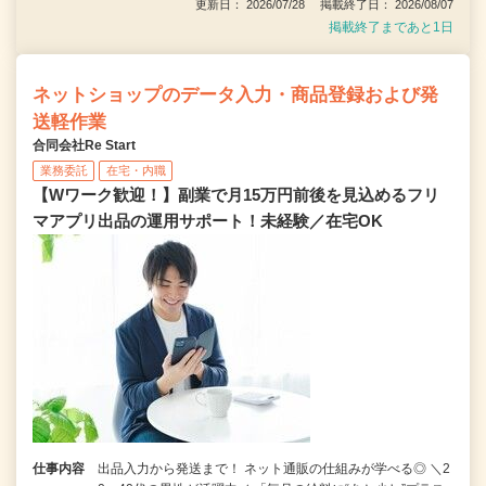
更新日： 2026/07/28 掲載終了日： 2026/08/07
掲載終了まであと1日
ネットショップのデータ入力・商品登録および発
送軽作業
合同会社Re Start
業務委託
在宅・内職
【Wワーク歓迎！】副業で月15万円前後を見込めるフリ
マアプリ出品の運用サポート！未経験／在宅OK
仕事内容
出品入力から発送まで！ ネット通販の仕組みが学べる◎ ＼2