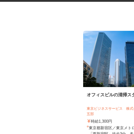
道路工事などの交通誘導スタッ
オフィスビルの清掃ス
フ
日清警備東京株式会社 千葉支店
東京ビジネスサービス 株
五部
日給11,500円～13,210円＋交通費全
額支給 ★早上がりの...
時給1,300円