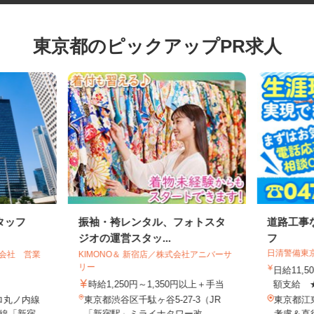
東京都のピックアップPR求人
タッフ
振袖・袴レンタル、フォトスタ
道路工
ジオの運営スタッ...
フ
日清警備
式会社 営業
KIMONO＆ 新宿店／株式会社アニバーサ
リー
日給11
時給1,250円～1,350円以上＋手当
額支給 