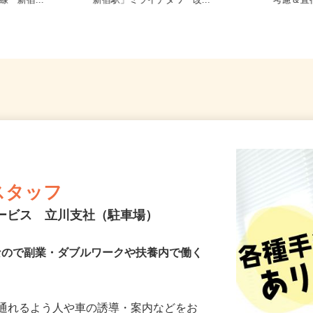
ロ丸ノ内線
東京都渋谷区千駄ヶ谷5-27-3（JR
東京都
線「新宿...
「新宿駅」ミライナタワー改...
考慮＆
スタッフ
サービス 立川支社（駐車場）
Kなので副業・ダブルワークや扶養内で働く