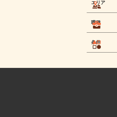
エリア
職種
条件