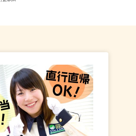
江東区 ★ご自宅からの通勤
東京都新宿区／東京メトロ丸ノ内線
直行直帰OK
「西新宿駅」徒歩3分、各線「新宿...