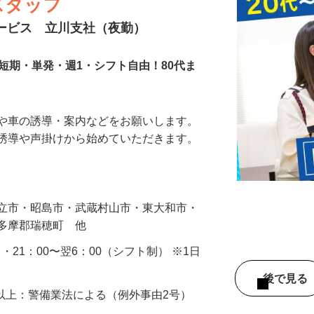
スタッフ
サービス 立川支社（夜勤）
短期・単発・週1・シフト自由！80代ま
人や車の誘導・案内などをお願いします。
の誘導や声掛けから始めていただきます。
…
国立市・昭島市・武蔵村山市・東大和市・
西多摩郡瑞穂町 他
0 ・21：00〜翌6：00（シフト制） ※1日
後で見