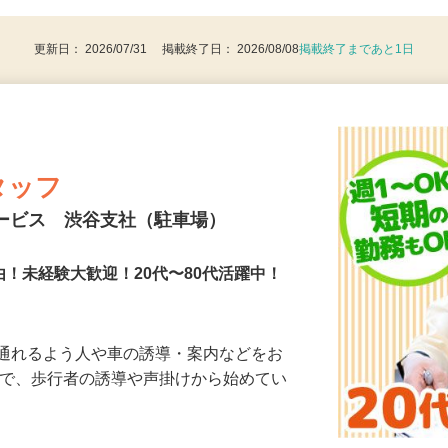
8歳以上：警備業法による（例外事由2号）
更新日： 2026/07/31 掲載終了日： 2026/08/08
掲載終了まであと1日
タッフ
サービス 渋谷支社（駐車場）
由！未経験大歓迎！20代〜80代活躍中！
に通れるよう人や車の誘導・案内などをお
まで、歩行者の誘導や声掛けから始めてい