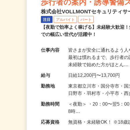
歩行者の案内・誘導警備
株式会社VOLLMONTセキュリティ
注目
アルバイト
パート
【夜勤で効率よく稼げる】未経験大歓迎！
での幅広い世代が活躍中！
仕事内容
皆さまが安全に通れるよう
最初は慣れるまで、歩行者
未経験で始めた方がほとん
給与
日給12,200円〜13,700円
勤務地
東京都立川市・国分寺市・
日野市・羽村市・小平市・
勤務時間
＜夜勤＞ ・20：00〜翌5：0
8時…