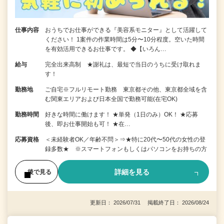
仕事内容
おうちでお仕事ができる『美容系モニター』として活躍して
ください！ 1案件の作業時間は5分〜10分程度。空いた時間
を有効活用できるお仕事です。 ◆【いろん…
給与
完全出来高制 ★謝礼は、最短で当日のうちに受け取れま
す！
勤務地
ご自宅※フルリモート勤務 東京都その他、東京都全域を含
む関東エリアおよび日本全国で勤務可能(在宅OK)
勤務時間
好きな時間に働けます！ ★単発（1日のみ）OK！ ★応募
後、即お仕事開始も可！ ★在…
応募資格
＜未経験者OK／年齢不問＞⇒★特に20代〜50代の女性の登
録多数★ ※スマートフォンもしくはパソコンをお持ちの方
詳細を見る
後で見る
更新日： 2026/07/31 掲載終了日： 2026/08/24