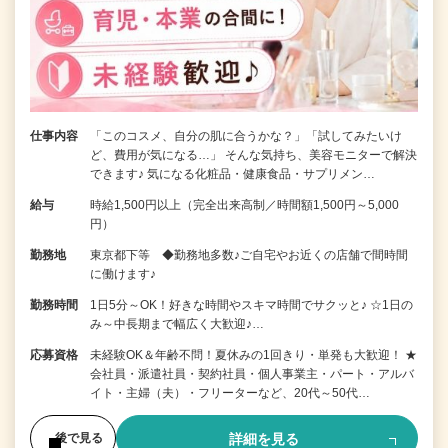
仕事内容
「このコスメ、自分の肌に合うかな？」「試してみたいけ
ど、費用が気になる…」 そんな気持ち、美容モニターで解決
できます♪ 気になる化粧品・健康食品・サプリメン…
給与
時給1,500円以上（完全出来高制／時間額1,500円～5,000
円）
勤務地
東京都下等 ◆勤務地多数♪ご自宅やお近くの店舗で間時間
に働けます♪
勤務時間
1日5分～OK！好きな時間やスキマ時間でサクッと♪ ☆1日の
み～中長期まで幅広く大歓迎♪…
応募資格
未経験OK＆年齢不問！夏休みの1回きり・単発も大歓迎！ ★
会社員・派遣社員・契約社員・個人事業主・パート・アルバ
イト・主婦（夫）・フリーターなど、20代～50代…
詳細を見る
後で見る