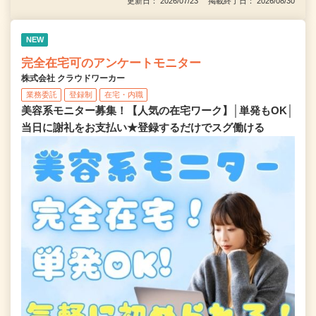
更新日： 2026/07/23 掲載終了日： 2026/08/30
NEW
完全在宅可のアンケートモニター
株式会社 クラウドワーカー
業務委託
登録制
在宅・内職
美容系モニター募集！【人気の在宅ワーク】│単発もOK│
当日に謝礼をお支払い★登録するだけでスグ働ける