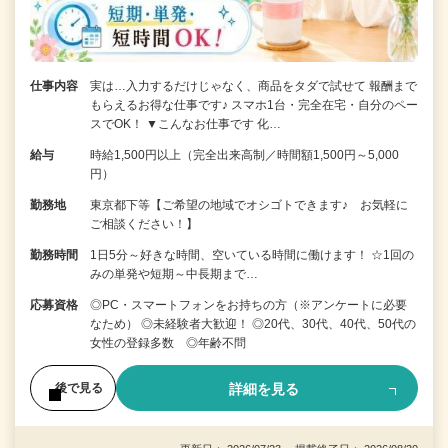
仕事内容
実は…入力するだけじゃなく、商品をタダで試せて 報酬まで
もらえるお得な仕事です♪ スマホ1台・完全在宅・自分のペー
スでOK！ ▼こんなお仕事です 化…
給与
時給1,500円以上（完全出来高制／時間額1,500円～5,000
円）
勤務地
東京都下等【ご希望の地域でオシゴトできます♪ お気軽に
ご相談ください！】
勤務時間
1日5分～好きな時間、空いている時間に働けます！ ☆1回の
みの単発や短期～中長期まで…
応募資格
◎PC・スマートフォンをお持ちの方（※アンケートに必要
なため） ◎未経験者大歓迎！ ◎20代、30代、40代、50代の
女性の登録多数 ◎年齢不問
詳細を見る
後で見る