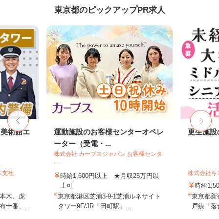
東京都のピックアップPR求人
・美術館エ
運動施設のお客様センターオペレ
更生施設
ーター（受電・...
株式会社 カーブスジャパン お客様センタ
ー
木支社
株式会社キ
時給1,600円以上 ★月収25万円以
上可
時給1,5
本木、虎
東京都港区芝浦3-9-1芝浦ルネサイト
東京都新
十番、...
タワー9F/JR「田町駅」...
戸線「落合