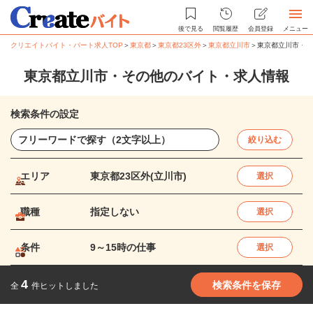
後で見る
閲覧履歴
会員登録
メニュー
クリエイトバイト・パート求人TOP
＞
東京都
＞
東京都23区外
＞
東京都立川市
＞
東京都立川市・そ
東京都立川市・その他のバイト・求人情報
検索条件の設定
絞り込む
エリア
東京都23区外(立川市)
選択
職種
指定しない
選択
条件
9～15時の仕事
選択
4
検索条件を保存
全
件ヒットしました