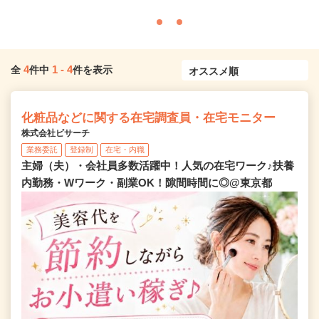
4
1
-
4
全
件中
件を表示
化粧品などに関する在宅調査員・在宅モニター
株式会社ビサーチ
業務委託
登録制
在宅・内職
主婦（夫）・会社員多数活躍中！人気の在宅ワーク♪扶養
内勤務・Wワーク・副業OK！隙間時間に◎@東京都