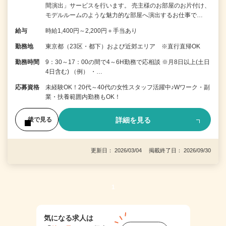
間演出」サービスを行います。 売主様のお部屋のお片付け、
モデルルームのような魅力的な部屋へ演出するお仕事で…
給与
時給1,400円～2,200円＋手当あり
勤務地
東京都（23区・都下）および近郊エリア ※直行直帰OK
勤務時間
9：30～17：00の間で4～6H勤務で応相談 ※月8日以上(土日
4日含む) （例） ・…
応募資格
未経験OK！20代～40代の女性スタッフ活躍中♪Wワーク・副
業・扶養範囲内勤務もOK！
詳細を見る
後で見る
更新日： 2026/03/04 掲載終了日： 2026/09/30
1
気になる求人は