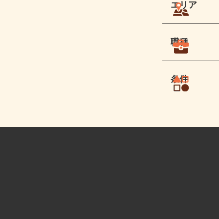
エリア
職種
条件