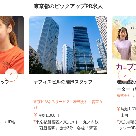
東京都のピックアップPR求人
タッフ
オフィスビルの清掃スタッフ
運動施設
ーター（受
株式会社 
ー
東京ビジネスサービス 株式会社 営業五
部
時給1,
時給1,300円
上可
-1（JR各
東京都新宿区／東京メトロ丸ノ内線
東京都港
..
「西新宿駅」徒歩3分、各線「新宿...
タワー9F