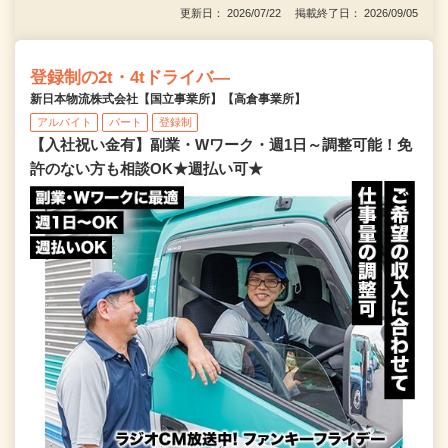
更新日： 2026/07/22 掲載終了日： 2026/09/05
登録制の2t・4tドライバ―
新日本物流株式会社【国立事業所】【高倉事業所】
アルバイト
パート
登録制
【入社祝い金有】副業・Wワーク・週1日～調整可能！免
許のない方も相談OK★週払い可★