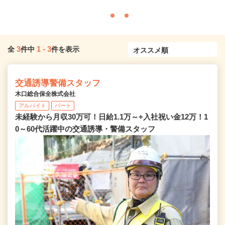
3
1
-
3
全
件中
件を表示
交通誘導警備スタッフ
木口総合保全株式会社
アルバイト
パート
未経験から月収30万可！日給1.1万～+入社祝い金12万！1
0～60代活躍中の交通誘導・警備スタッフ