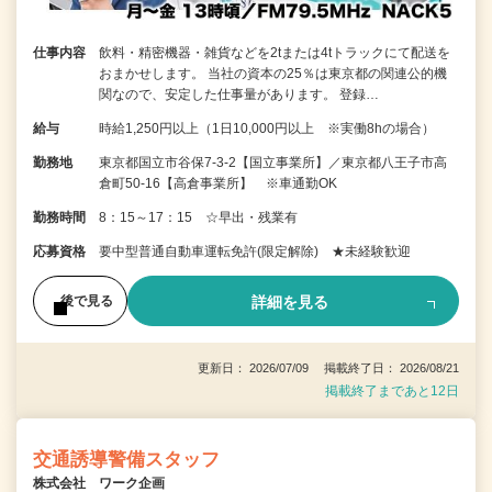
仕事内容
飲料・精密機器・雑貨などを2tまたは4tトラックにて配送を
おまかせします。 当社の資本の25％は東京都の関連公的機
関なので、安定した仕事量があります。 登録…
給与
時給1,250円以上（1日10,000円以上 ※実働8hの場合）
勤務地
東京都国立市谷保7-3-2【国立事業所】／東京都八王子市高
倉町50-16【高倉事業所】 ※車通勤OK
勤務時間
8：15～17：15 ☆早出・残業有
応募資格
要中型普通自動車運転免許(限定解除) ★未経験歓迎
詳細を見る
後で見る
更新日： 2026/07/09 掲載終了日： 2026/08/21
掲載終了まであと12日
交通誘導警備スタッフ
株式会社 ワーク企画