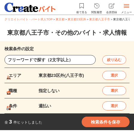
後で見る
閲覧履歴
会員登録
メニュー
クリエイトバイト・パート求人TOP
＞
東京都
＞
東京都23区外
＞
東京都八王子市
＞
東京都八王子市
東京都八王子市・その他のバイト・求人情報
検索条件の設定
絞り込む
エリア
東京都23区外(八王子市)
選択
職種
指定しない
選択
条件
週払い
選択
3
検索条件を保存
全
件ヒットしました