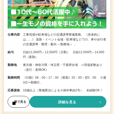
仕事内容
工事現場や駐車場などの交通誘導警備業務。 《具体的に
は……》 道路・イベント会場・駐車場などでの、車や歩行者
の交通誘導・整理・案内 ＜勤務地＞ …
給与
日給11,000円～12,500円（日勤） 日給12,500円～14,000
円（夜勤）
勤務地
東京都・神奈川県・埼玉県・千葉県全域 ☆現場多数あり
（直行・直帰OK）
勤務時間
《日勤》08：00～17：00 《夜勤》20：00～翌5：00 ※週
3日〜勤務O…
応募資格
18歳以上（警備業法による※例外事由2号）、未経験OK！
詳細を見る
後で見る