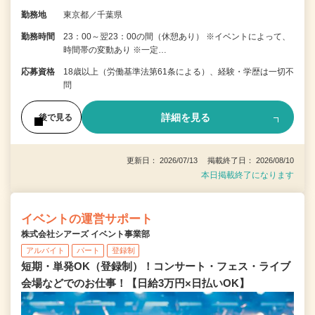
勤務地
東京都／千葉県
勤務時間
23：00～翌23：00の間（休憩あり） ※イベントによって、
時間帯の変動あり ※一定…
応募資格
18歳以上（労働基準法第61条による）、経験・学歴は一切不
問
詳細を見る
後で見る
更新日： 2026/07/13 掲載終了日： 2026/08/10
本日掲載終了になります
イベントの運営サポート
株式会社シアーズ イベント事業部
アルバイト
パート
登録制
短期・単発OK（登録制）！コンサート・フェス・ライブ
会場などでのお仕事！【日給3万円×日払いOK】