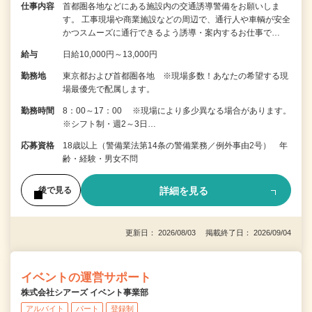
仕事内容
首都圏各地などにある施設内の交通誘導警備をお願いしま
す。 工事現場や商業施設などの周辺で、通行人や車輌が安全
かつスムーズに通行できるよう誘導・案内するお仕事で…
給与
日給10,000円～13,000円
勤務地
東京都および首都圏各地 ※現場多数！あなたの希望する現
場最優先で配属します。
勤務時間
8：00～17：00 ※現場により多少異なる場合があります。
※シフト制・週2～3日…
応募資格
18歳以上（警備業法第14条の警備業務／例外事由2号） 年
齢・経験・男女不問
詳細を見る
後で見る
更新日： 2026/08/03 掲載終了日： 2026/09/04
イベントの運営サポート
株式会社シアーズ イベント事業部
アルバイト
パート
登録制