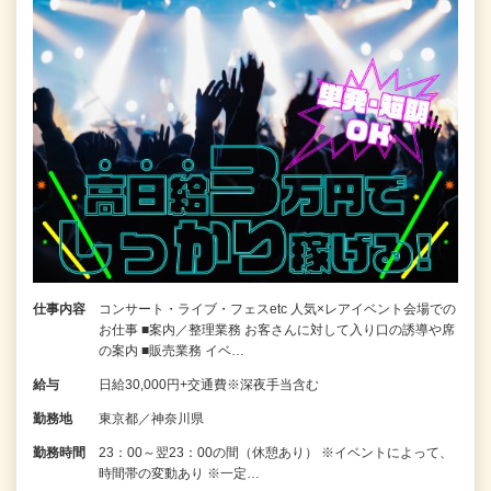
仕事内容
コンサート・ライブ・フェスetc 人気×レアイベント会場での
お仕事 ■案内／整理業務 お客さんに対して入り口の誘導や席
の案内 ■販売業務 イベ…
給与
日給30,000円+交通費※深夜手当含む
勤務地
東京都／神奈川県
勤務時間
23：00～翌23：00の間（休憩あり） ※イベントによって、
時間帯の変動あり ※一定…