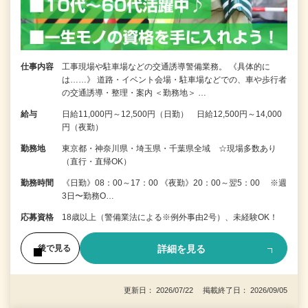
仕事内容
工事現場や駐車場などの交通誘導警備業務。 《具体的に
は……》 道路・イベント会場・駐車場などでの、車や歩行者
の交通誘導・整理・案内 ＜勤務地＞ …
給与
日給11,000円～12,500円（日勤） 日給12,500円～14,000
円（夜勤）
勤務地
東京都・神奈川県・埼玉県・千葉県全域 ☆現場多数あり
（直行・直帰OK）
勤務時間
《日勤》08：00～17：00 《夜勤》20：00～翌5：00 ※週
3日〜勤務O…
応募資格
18歳以上（警備業法による※例外事由2号）、未経験OK！
詳細を見る
後で見る
更新日： 2026/07/22 掲載終了日： 2026/09/05