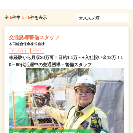
5
1
-
5
全
件中
件を表示
交通誘導警備スタッフ
木口総合保全株式会社
アルバイト
パート
未経験から月収30万可！日給1.1万～+入社祝い金12万！1
0～60代活躍中の交通誘導・警備スタッフ