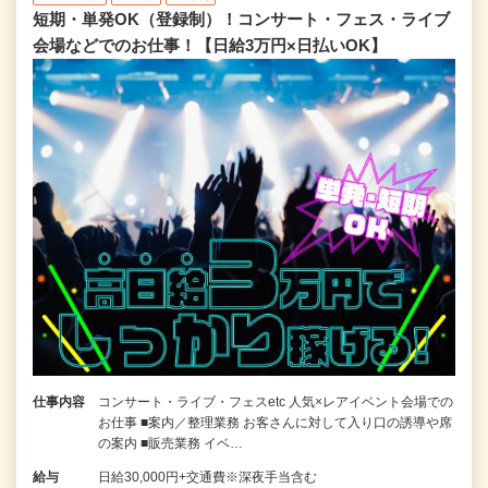
短期・単発OK（登録制）！コンサート・フェス・ライブ
会場などでのお仕事！【日給3万円×日払いOK】
仕事内容
コンサート・ライブ・フェスetc 人気×レアイベント会場での
お仕事 ■案内／整理業務 お客さんに対して入り口の誘導や席
の案内 ■販売業務 イベ…
給与
日給30,000円+交通費※深夜手当含む