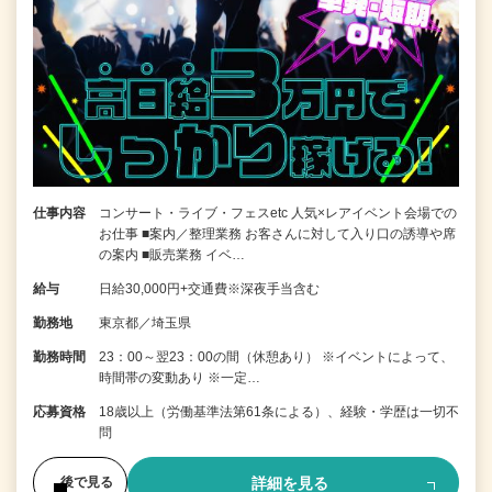
仕事内容
コンサート・ライブ・フェスetc 人気×レアイベント会場での
お仕事 ■案内／整理業務 お客さんに対して入り口の誘導や席
の案内 ■販売業務 イベ…
給与
日給30,000円+交通費※深夜手当含む
勤務地
東京都／埼玉県
勤務時間
23：00～翌23：00の間（休憩あり） ※イベントによって、
時間帯の変動あり ※一定…
応募資格
18歳以上（労働基準法第61条による）、経験・学歴は一切不
問
詳細を見る
後で見る