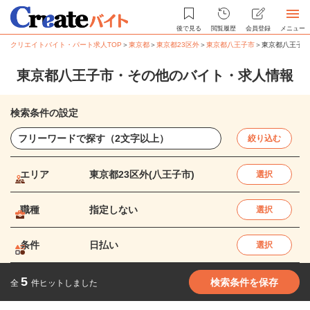
後で見る
閲覧履歴
会員登録
メニュー
クリエイトバイト・パート求人TOP
＞
東京都
＞
東京都23区外
＞
東京都八王子市
＞
東京都八王子市
東京都八王子市・その他のバイト・求人情報
検索条件の設定
絞り込む
エリア
東京都23区外(八王子市)
選択
職種
指定しない
選択
条件
日払い
選択
5
検索条件を保存
全
件ヒットしました