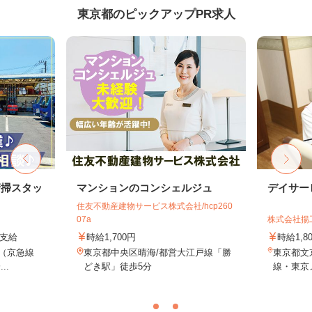
東京都のピックアップPR求人
清掃スタッ
マンションのコンシェルジュ
デイサー
住友不動産建物サービス株式会社/hcp260
07a
株式会社揚
費支給
時給1,700円
時給1,
2（京急線
東京都中央区晴海/都営大江戸線「勝
東京都文京
..
どき駅」徒歩5分
線・東京