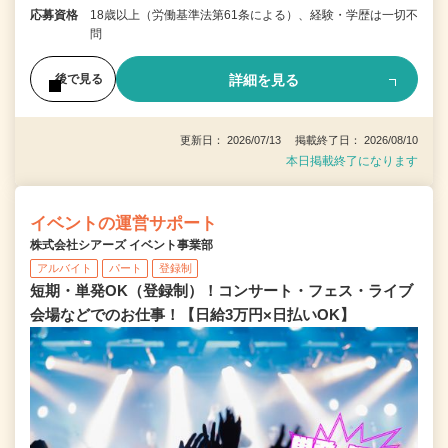
応募資格
18歳以上（労働基準法第61条による）、経験・学歴は一切不
問
詳細を見る
後で見る
更新日： 2026/07/13 掲載終了日： 2026/08/10
本日掲載終了になります
イベントの運営サポート
株式会社シアーズ イベント事業部
アルバイト
パート
登録制
短期・単発OK（登録制）！コンサート・フェス・ライブ
会場などでのお仕事！【日給3万円×日払いOK】