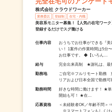
完全在宅可のアンケート
株式会社 クラウドワーカー
業務委託
登録制
在宅・内職
美容系モニター募集！【人気の在宅ワーク
登録するだけでスグ働ける
仕事内容
おうちでお仕事ができる『
い！ 1案件の作業時間は5
お仕事です。 ◆【いろん…
給与
完全出来高制 ★謝礼は、
勤務地
ご自宅※フルリモート勤務
リアおよび日本全国で勤務可能
勤務時間
好きな時間に働けます！ ★
開始も可！ ★在…