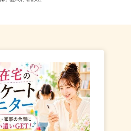
港区三田/東京メトロ南北線
東京都千代田区岩本町3-9-17 スリ
番駅」徒歩8分、都営大江...
ーセブンビル10階／各線「...