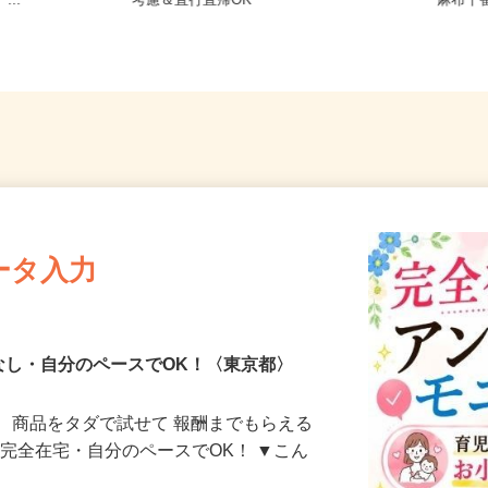
-17 スリ
東京都江東区 ★ご自宅からの通勤
東京都
...
考慮＆直行直帰OK
「麻布十
ータ入力
なし・自分のペースでOK！〈東京都〉
、商品をタダで試せて 報酬までもらえる
・完全在宅・自分のペースでOK！ ▼こん