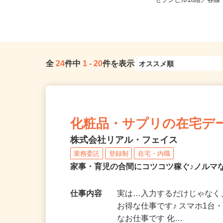
東京都港区三田/東京メトロ南北線
東京都千代田区岩本町3-9
「麻布十番駅」徒歩8分、都営大江...
ーセブンビル10階／各線「
全
24
件中
1
-
20
件を表示
化粧品・サプリの在宅デ
株式会社リアル・フェイス
業務委託
登録制
在宅・内職
家事・育児の合間にコツコツ稼ぐ♪ノルマ
仕事内容
実は…入力するだけじゃなく
お得な仕事です♪ スマホ1台