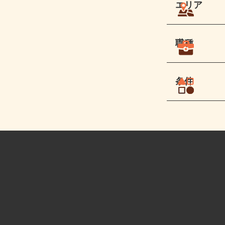
エリア
職種
条件