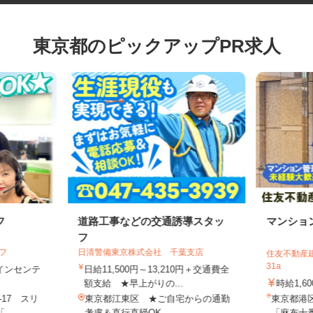
東京都のピックアップPR求人
フ
道路工事などの交通誘導スタッ
マンシ
フ
イフ
日清警備東京株式会社 千葉支店
住友不動産
31a
円＋インセンテ
日給11,500円～13,210円＋交通費全
額支給 ★早上がりの...
時給1,