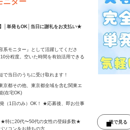
モニター
】│単発もOK│当日に謝礼をお支払い★
美容系モニター』として活躍してくださ
分〜10分程度。空いた時間を有効活用できる
最短で当日のうちに受け取れます！
 東京都その他、東京都全域を含む関東エ
(在宅OK)
単発（1日のみ）OK！ ★応募後、即お仕事