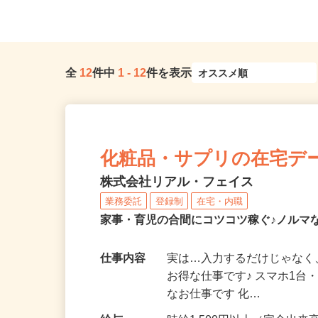
全
12
件中
1
-
12
件を表示
化粧品・サプリの在宅デ
株式会社リアル・フェイス
業務委託
登録制
在宅・内職
家事・育児の合間にコツコツ稼ぐ♪ノルマ
仕事内容
実は…入力するだけじゃなく
お得な仕事です♪ スマホ1台
なお仕事です 化…