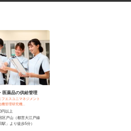
料・医薬品の供給管理
オフィスビルの清掃スタッフ
 エフエスユニマネジメント
東京ビジネスサービス 株式会社 営業
危機管理研究機...
五部
,250円以上
時給1,300円
新宿区戸山（都営大江戸線
東京都新宿区／東京メトロ丸ノ内線
河田駅」より徒歩5分）
「西新宿駅」徒歩3分、各線「新宿...