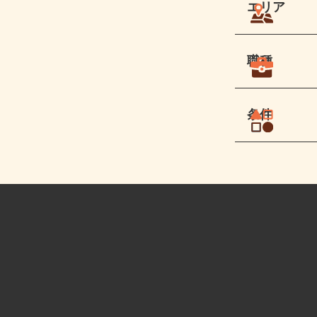
エリア
職種
条件