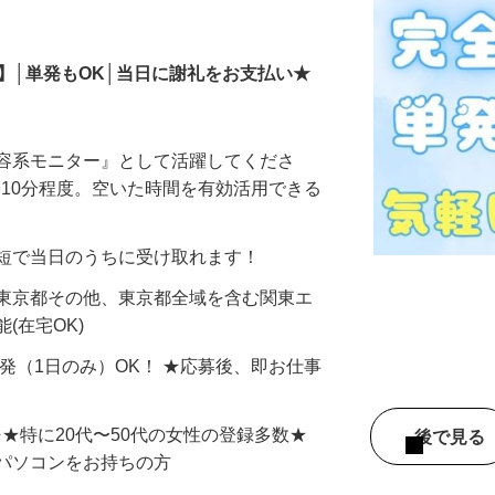
モニター
】│単発もOK│当日に謝礼をお支払い★
美容系モニター』として活躍してくださ
分〜10分程度。空いた時間を有効活用できる
最短で当日のうちに受け取れます！
 東京都その他、東京都全域を含む関東エ
(在宅OK)
単発（1日のみ）OK！ ★応募後、即お仕事
⇒★特に20代〜50代の女性の登録多数★
後で見