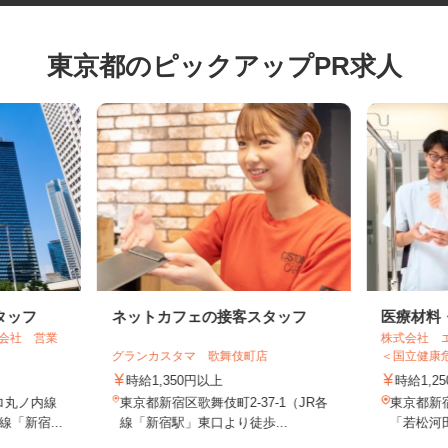
東京都のピックアップPR求人
タッフ
ネットカフェの接客スタッフ
医療材
式会社 営業
株式会社
グランカスタマ 歌舞伎町店
＜国立健康
時給1,350円以上
時給1
ロ丸ノ内線
東京都新宿区歌舞伎町2-37-1（JR各
東京都
線「新宿...
線「新宿駅」東口より徒歩...
「若松