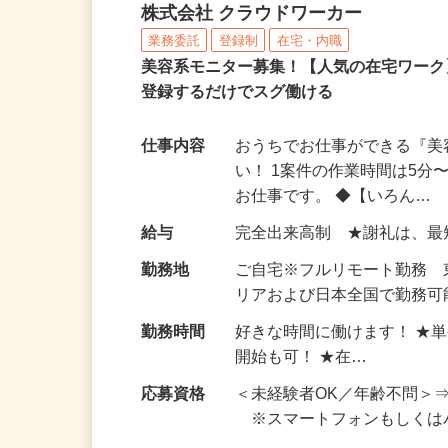
完全在宅可のアンケート
株式会社 クラウドワーカー
業務委託
登録制
在宅・内職
美容系モニター募集！【人気の在宅ワーク
登録するだけでスグ働ける
仕事内容
おうちでお仕事ができる『
い！ 1案件の作業時間は5
お仕事です。 ◆【いろん…
給与
完全出来高制 ★謝礼は、
勤務地
ご自宅※フルリモート勤務
リアおよび日本全国で勤務可能
勤務時間
好きな時間に働けます！ ★
開始も可！ ★在…
応募資格
＜未経験者OK／年齢不問＞