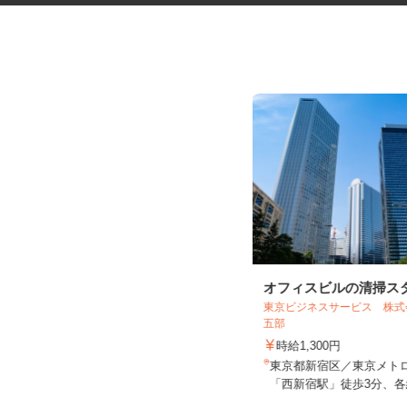
医療材料・医薬品の供給管理
オフィスビルの清掃ス
株式会社 エフエスユニマネジメント
東京ビジネスサービス 株
＜国立健康危機管理研究機...
五部
時給1,250円以上
時給1,300円
東京都新宿区戸山（都営大江戸線
東京都新宿区／東京メト
「若松河田駅」より徒歩5分）
「西新宿駅」徒歩3分、各