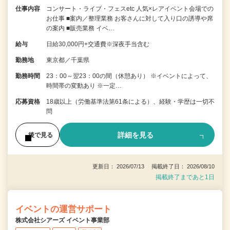
仕事内容
コンサート・ライブ・フェスetc 人気×レアイベント会場での
お仕事 ■案内／整理業務 お客さんに対して入り口の誘導や席
の案内 ■販売業務 イベ…
給与
日給30,000円+交通費※深夜手当含む
勤務地
東京都／千葉県
勤務時間
23：00～翌23：00の間（休憩あり） ※イベントによって、
時間帯の変動あり ※一定…
応募資格
18歳以上（労働基準法第61条による）、経験・学歴は一切不
問
詳細を見る
後で見る
更新日： 2026/07/13 掲載終了日： 2026/08/10
掲載終了まであと1日
イベントの運営サポート
株式会社シアーズ イベント事業部