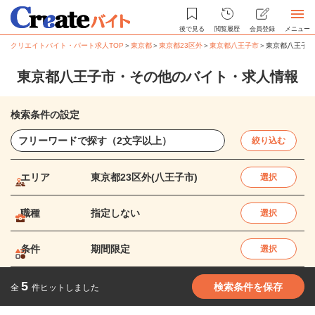
後で見る
閲覧履歴
会員登録
メニュー
クリエイトバイト・パート求人TOP
＞
東京都
＞
東京都23区外
＞
東京都八王子市
＞
東京都八王子市
東京都八王子市・その他のバイト・求人情報
検索条件の設定
絞り込む
エリア
東京都23区外(八王子市)
選択
職種
指定しない
選択
条件
期間限定
選択
5
検索条件を保存
全
件ヒットしました