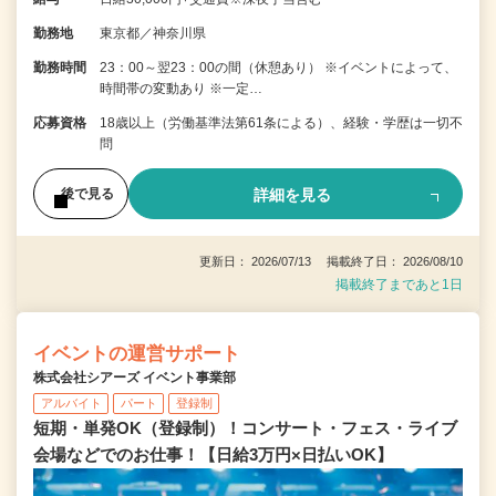
勤務地
東京都／神奈川県
勤務時間
23：00～翌23：00の間（休憩あり） ※イベントによって、
時間帯の変動あり ※一定…
応募資格
18歳以上（労働基準法第61条による）、経験・学歴は一切不
問
詳細を見る
後で見る
更新日： 2026/07/13 掲載終了日： 2026/08/10
掲載終了まであと1日
イベントの運営サポート
株式会社シアーズ イベント事業部
アルバイト
パート
登録制
短期・単発OK（登録制）！コンサート・フェス・ライブ
会場などでのお仕事！【日給3万円×日払いOK】