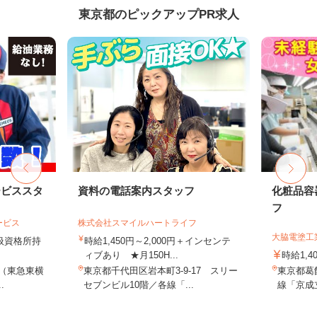
東京都のピックアップPR求人
ービススタ
資料の電話案内スタッフ
化粧品容
フ
ービス
株式会社スマイルハートライフ
大脇電塗工
取扱資格所持
時給1,450円～2,000円＋インセンテ
ィブあり ★月150H...
時給1,4
9（東急東横
東京都千代田区岩本町3-9-17 スリー
東京都葛飾
.
セブンビル10階／各線「...
線「京成立