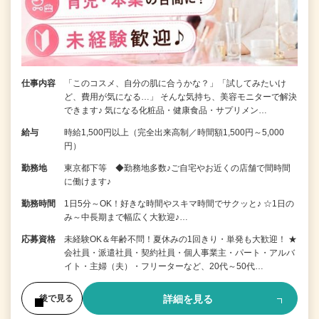
仕事内容
「このコスメ、自分の肌に合うかな？」「試してみたいけ
ど、費用が気になる…」 そんな気持ち、美容モニターで解決
できます♪ 気になる化粧品・健康食品・サプリメン…
給与
時給1,500円以上（完全出来高制／時間額1,500円～5,000
円）
勤務地
東京都下等 ◆勤務地多数♪ご自宅やお近くの店舗で間時間
に働けます♪
勤務時間
1日5分～OK！好きな時間やスキマ時間でサクッと♪ ☆1日の
み～中長期まで幅広く大歓迎♪…
応募資格
未経験OK＆年齢不問！夏休みの1回きり・単発も大歓迎！ ★
会社員・派遣社員・契約社員・個人事業主・パート・アルバ
イト・主婦（夫）・フリーターなど、20代～50代…
詳細を見る
後で見る