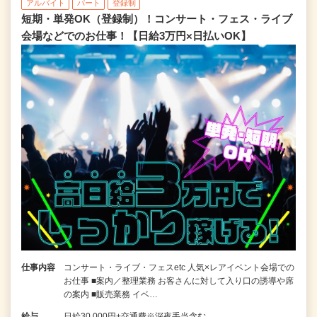
アルバイト
パート
登録制
短期・単発OK（登録制）！コンサート・フェス・ライブ
会場などでのお仕事！【日給3万円×日払いOK】
仕事内容
コンサート・ライブ・フェスetc 人気×レアイベント会場での
お仕事 ■案内／整理業務 お客さんに対して入り口の誘導や席
の案内 ■販売業務 イベ…
給与
日給30,000円+交通費※深夜手当含む