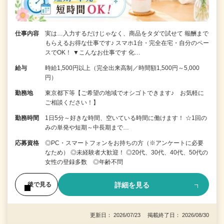
仕事内容
実は…入力するだけじゃなく、商品をタダで試せて 報酬まで
もらえるお得な仕事です♪ スマホ1台・完全在宅・自分のペー
スでOK！ ▼こんなお仕事です 化…
給与
時給1,500円以上（完全出来高制／時間額1,500円～5,000
円）
勤務地
東京都下等【ご希望の地域でオシゴトできます♪ お気軽に
ご相談ください！】
勤務時間
1日5分～好きな時間、空いている時間に働けます！ ☆1回の
みの単発や短期～中長期まで…
応募資格
◎PC・スマートフォンをお持ちの方（※アンケートに必要
なため） ◎未経験者大歓迎！ ◎20代、30代、40代、50代の
女性の登録多数 ◎年齢不問
詳細を見る
後で見る
更新日： 2026/07/23 掲載終了日： 2026/08/30