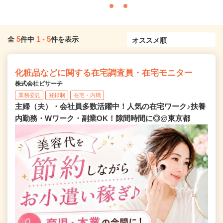
5
1
-
5
全
件中
件を表示
化粧品などに関する在宅調査員・在宅モニター
株式会社ビサーチ
業務委託
登録制
在宅・内職
主婦（夫）・会社員多数活躍中！人気の在宅ワーク♪扶養
内勤務・Wワーク・副業OK！隙間時間に◎@東京都