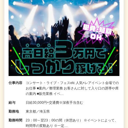
仕事内容
コンサート・ライブ・フェスetc 人気×レアイベント会場での
お仕事 ■案内／整理業務 お客さんに対して入り口の誘導や席
の案内 ■販売業務 イベ…
給与
日給30,000円+交通費※深夜手当含む
勤務地
東京都／埼玉県
勤務時間
23：00～翌23：00の間（休憩あり） ※イベントによって、
時間帯の変動あり ※一定…