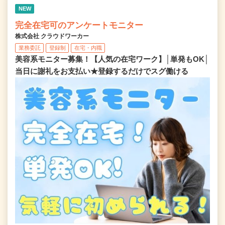
NEW
完全在宅可のアンケートモニター
株式会社 クラウドワーカー
業務委託
登録制
在宅・内職
美容系モニター募集！【人気の在宅ワーク】│単発もOK│
当日に謝礼をお支払い★登録するだけでスグ働ける