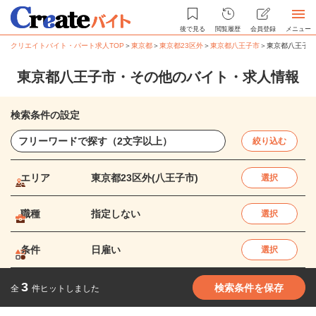
後で見る
閲覧履歴
会員登録
メニュー
クリエイトバイト・パート求人TOP
＞
東京都
＞
東京都23区外
＞
東京都八王子市
＞
東京都八王子市
東京都八王子市・その他のバイト・求人情報
検索条件の設定
絞り込む
エリア
東京都23区外(八王子市)
選択
職種
指定しない
選択
条件
日雇い
選択
3
検索条件を保存
全
件ヒットしました