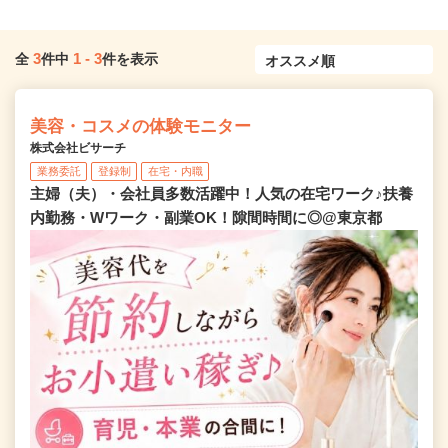
3
1
-
3
全
件中
件を表示
美容・コスメの体験モニター
株式会社ビサーチ
業務委託
登録制
在宅・内職
主婦（夫）・会社員多数活躍中！人気の在宅ワーク♪扶養
内勤務・Wワーク・副業OK！隙間時間に◎@東京都