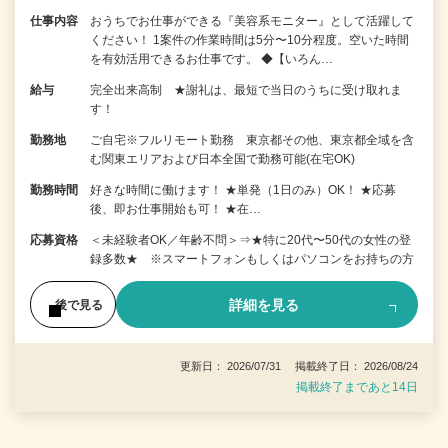
仕事内容
おうちでお仕事ができる『美容系モニター』として活躍して
ください！ 1案件の作業時間は5分〜10分程度。空いた時間
を有効活用できるお仕事です。 ◆【いろん…
給与
完全出来高制 ★謝礼は、最短で当日のうちに受け取れま
す！
勤務地
ご自宅※フルリモート勤務 東京都その他、東京都全域を含
む関東エリアおよび日本全国で勤務可能(在宅OK)
勤務時間
好きな時間に働けます！ ★単発（1日のみ）OK！ ★応募
後、即お仕事開始も可！ ★在…
応募資格
＜未経験者OK／年齢不問＞⇒★特に20代〜50代の女性の登
録多数★ ※スマートフォンもしくはパソコンをお持ちの方
詳細を見る
後で見る
更新日： 2026/07/31 掲載終了日： 2026/08/24
掲載終了まであと14日