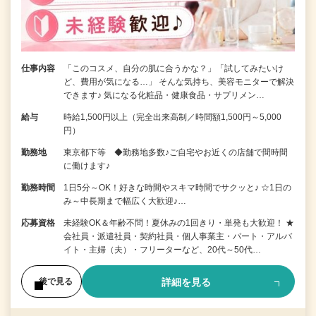
仕事内容
「このコスメ、自分の肌に合うかな？」「試してみたいけ
ど、費用が気になる…」 そんな気持ち、美容モニターで解決
できます♪ 気になる化粧品・健康食品・サプリメン…
給与
時給1,500円以上（完全出来高制／時間額1,500円～5,000
円）
勤務地
東京都下等 ◆勤務地多数♪ご自宅やお近くの店舗で間時間
に働けます♪
勤務時間
1日5分～OK！好きな時間やスキマ時間でサクッと♪ ☆1日の
み～中長期まで幅広く大歓迎♪…
応募資格
未経験OK＆年齢不問！夏休みの1回きり・単発も大歓迎！ ★
会社員・派遣社員・契約社員・個人事業主・パート・アルバ
イト・主婦（夫）・フリーターなど、20代～50代…
詳細を見る
後で見る