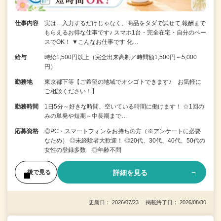
仕事内容
実は…入力するだけじゃなく、商品をタダで試せて 報酬まで
もらえるお得な仕事です♪ スマホ1台・完全在宅・自分のペー
スでOK！ ▼こんなお仕事です 化…
給与
時給1,500円以上（完全出来高制／時間額1,500円～5,000
円）
勤務地
東京都下等【ご希望の地域でオシゴトできます♪ お気軽に
ご相談ください！】
勤務時間
1日5分～好きな時間、空いている時間に働けます！ ☆1回の
みの単発や短期～中長期まで…
応募資格
◎PC・スマートフォンをお持ちの方（※アンケートに必要
なため） ◎未経験者大歓迎！ ◎20代、30代、40代、50代の
女性の登録多数 ◎年齢不問
詳細を見る
後で見る
更新日： 2026/07/23 掲載終了日： 2026/08/30