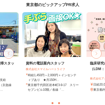
東京都のピックアップPR求人
清掃スタッ
資料の電話案内スタッフ
臨床研究
（LDM：L
株式会社スマイルハートライフ
時給1,450円～2,000円＋インセンテ
株式会社ア
費支給
ィブあり ★月150H...
日給20,
2（京急線
東京都千代田区岩本町3-9-17 スリー
..
セブンビル10階／各線「...
東京都