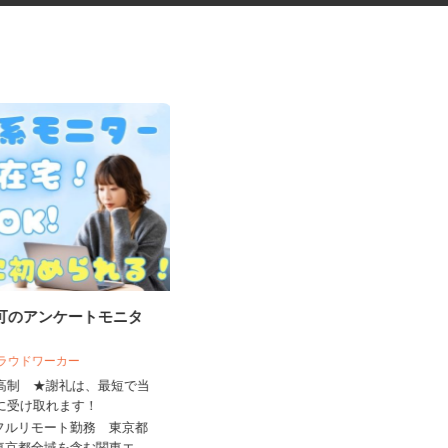
宅可のアンケートモニタ
デイサービスの看護職員
 クラウドワーカー
株式会社揚工舎／ヨウコー駒込
来高制 ★謝礼は、最短で当
ちに受け取れます！
時給1,800円 ★賃上げしまし
た！！