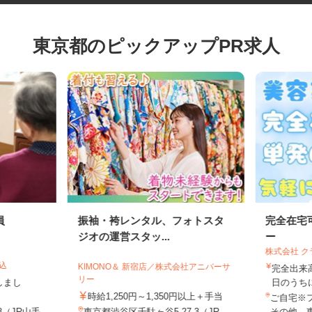
東京都のピックアップPR求人
員
振袖・袴レンタル、フォトスタ
完全在
ジオの運営スタッ...
ー
株式会社
駒込
KIMONO＆ 新宿店／株式会社アニバーサ
完全出
リー
げしまし
日のう
時給1,250円～1,350円以上＋手当