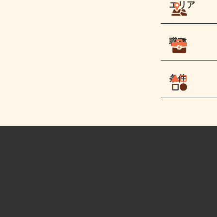
エリア
職種
条件