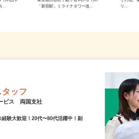
ご自宅
-8（JR山手
東京都渋谷区千駄ヶ谷5-27-3（JR
その他
...
「新宿駅」ミライナタワー改...
リ...
スタッフ
サービス 両国支社
未経験大歓迎！20代〜80代活躍中！副