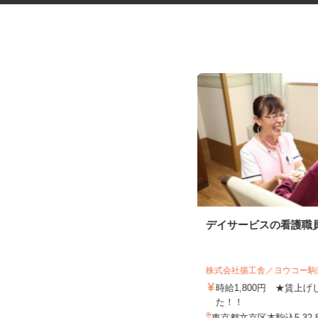
完全在宅可のアンケートモニタ
デイサービスの看護職
ー
株式会社 クラウドワーカー
株式会社揚工舎／ヨウコー
完全出来高制 ★謝礼は、最短で当
日のうちに受け取れます！
時給1,800円 ★賃上
た！！