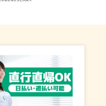
※フルリモート勤務 東京都
、東京都全域を含む関東エ
東京都文京区本駒込5-32-8（JR山手
線・東京メトロ南北線「駒...