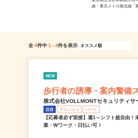
ご自宅※フルリモート勤務 東京都
その他、東京都全域を含む関東エ
東京都文京区本駒込5-32
リ...
線・東京メトロ南北線「駒
全
4
件中
1
-
4
件を表示
NEW
歩行者の誘導・案内警備
株式会社VOLLMONTセキュリティ
注目
アルバイト
パート
【応募者必ず面接】週1～シフト超自由！
業・Wワーク・日払い可！