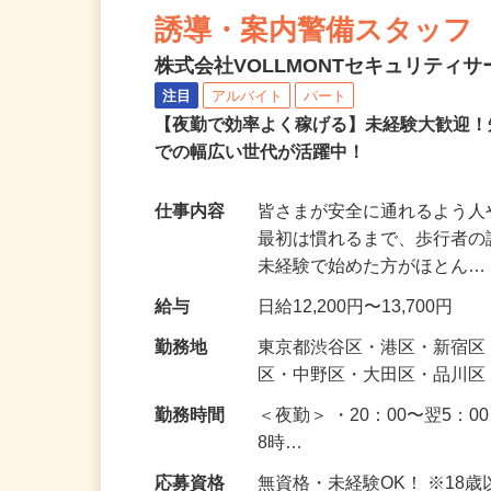
NEW
誘導・案内警備スタッフ
株式会社VOLLMONTセキュリティ
注目
アルバイト
パート
【夜勤で効率よく稼げる】未経験大歓迎！
での幅広い世代が活躍中！
仕事内容
皆さまが安全に通れるよう
最初は慣れるまで、歩行者
未経験で始めた方がほとん
給与
日給12,200円〜13,700円
勤務地
東京都渋谷区・港区・新宿
区・中野区・大田区・品川区
勤務時間
＜夜勤＞ ・20：00〜翌5：0
8時…