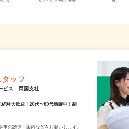
務地多数♪ご自
東京都千代田区岩本町3-9-17 スリ
ノ門、
に働...
ーセブンビル10階／各線「...
番、...
スタッフ
サービス 両国支社
未経験大歓迎！20代〜80代活躍中！副