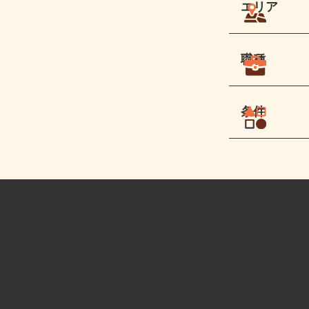
エリア
職種
条件