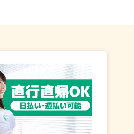
神谷町、表参道、麻布十
東京都23区内等 ◆勤務地多数♪ご自
宅やお近くの店舗で間時間に働...