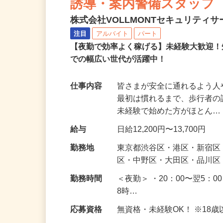
誘導・案内警備スタッフ
株式会社VOLLMONTセキュリティ
注目
アルバイト
パート
【夜勤で効率よく稼げる】未経験大歓迎！
での幅広い世代が活躍中！
仕事内容
皆さまが安全に通れるよう
最初は慣れるまで、歩行者
未経験で始めた方がほとん
給与
日給12,200円〜13,700円
勤務地
東京都渋谷区・港区・新宿
区・中野区・大田区・品川区
勤務時間
＜夜勤＞ ・20：00〜翌5：0
8時…