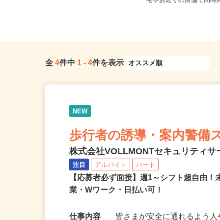
ノ門、神谷町、表参道、麻布十
東京都23区内等 ◆勤
番、...
宅やお近くの店舗で間時間
全
4
件中
1
-
4
件を表示
NEW
歩行者の誘導・案内警備
株式会社VOLLMONTセキュリティ
注目
アルバイト
パート
【応募者必ず面接】週1～シフト超自由！
業・Wワーク・日払い可！