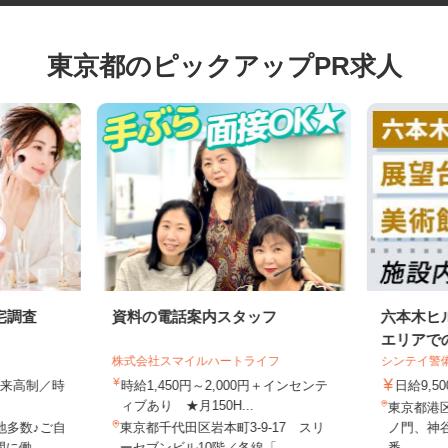
東京都のピックアップPR求人
宅調査
資料の電話案内スタッフ
六本木
エリアで
株式会社スマイルハートライフ
シンテイ
全出来高制／時
時給1,450円～2,000円＋インセンテ
日給9,
ィブあり ★月150H...
東京都