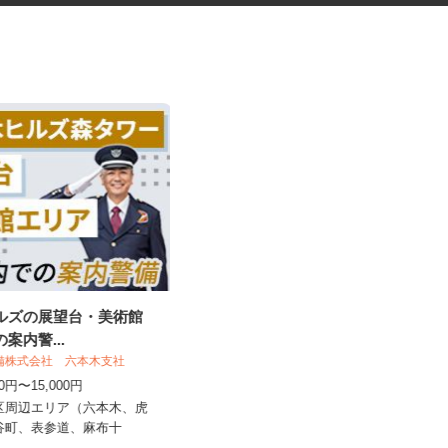
ヒルズの展望台・美術館
化粧品などに関する在宅調査
の案内警...
員・在宅モニター
警備株式会社 六本木支社
株式会社ビサーチ
500円〜15,000円
時給1,500円以上（完全出来高制／時
間額1,500円～5,00...
港区周辺エリア（六本木、虎