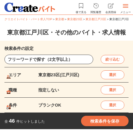
後で見る
閲覧履歴
会員登録
メニュー
クリエイトバイト・パート求人TOP
＞
東京都
＞
東京都23区
＞
東京都江戸川区
＞
東京都江戸川区・
東京都江戸川区・その他のバイト・求人情報
検索条件の設定
絞り込む
エリア
東京都23区(江戸川区)
選択
職種
指定しない
選択
条件
ブランクOK
選択
46
検索条件を保存
全
件ヒットしました