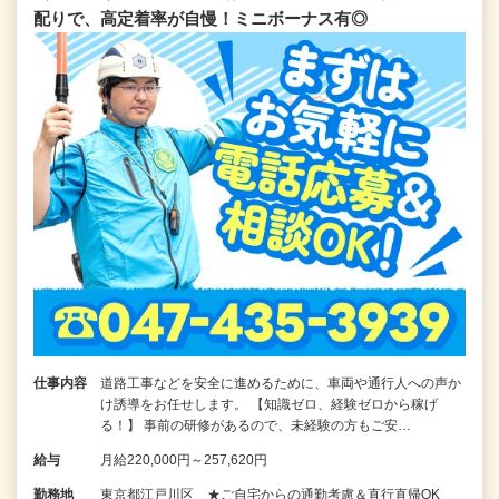
配りで、高定着率が自慢！ミニボーナス有◎
仕事内容
道路工事などを安全に進めるために、車両や通行人への声か
け誘導をお任せします。 【知識ゼロ、経験ゼロから稼げ
る！】 事前の研修があるので、未経験の方もご安…
給与
月給220,000円～257,620円
勤務地
東京都江戸川区 ★ご自宅からの通勤考慮＆直行直帰OK