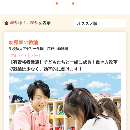
46
1
-
20
全
件中
件を表示
幼稚園の教諭
学校法人アゼリー学園 江戸川幼稚園
アルバイト
パート
【有資格者優遇】子どもたちと一緒に成長！働き方改革
で残業は少なく、効率的に働けます！