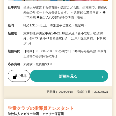
仕事内容
当法人が運営する保育園や認定こども園、幼稚園で、担任の
先生のサポートをお任せします。 ＜具体的な業務内容＞ ◆
バス添乗 ◆受け入れや帰宅時の準備（着替…
給与
時給1,310円以上 ※別途手当支給（規定有）
勤務地
東京都江戸川区中央1-8-21/JR総武線「新小岩駅」徒歩20
分、都バス:新小21西葛西駅行き「江戸川区役所前」下車 徒
歩5分
勤務時間
【時間】 8：00〜19：00の間で1日6時間から応相談 ※保育
士資格のみお持ちの方は…
応募資格
未経験・無資格でOK！
詳細を見る
後で見る
更新日： 2026/06/18 掲載終了日： 2027/05/21
学童クラブの指導員アシスタント
学校法人アゼリー学園 アゼリー保育園