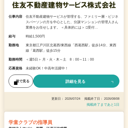
仕事内容
住友不動産建物サービスが管理する、ファミリー層・ビジネ
スパーソンの方を中心とした、分譲マンションの管理人さん
業務をお任せします。 ＜具体的には＞ □受付…
給与
時給1,500円
勤務地
東京都江戸川区北葛西/東西線「西葛西駅」徒歩14分、東西
線「葛西駅」徒歩15分
勤務時間
＜週5日＞ 月・火・木～土 8：00～11：00
応募資格
未経験OK！中高年活躍中！
詳細を見る
後で見る
更新日： 2026/07/24 掲載終了日： 2026/08/08
掲載終了まであと1日
学童クラブの指導員