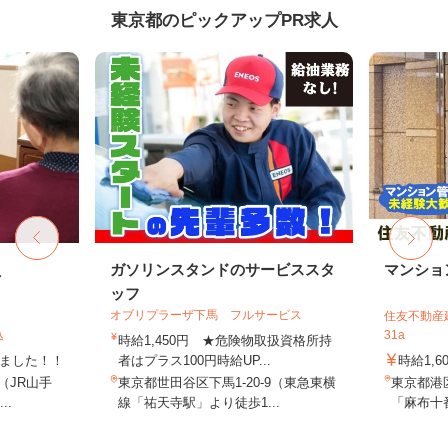
東京都のピックアップPR求人
員
ガソリンスタンドのサービススタ
マンショ
ッフ
オブリプラーザ下馬 フルサービス
住友不動産建
込
31a
時給1,450円 ★危険物取扱資格所持
しました！！
者はプラス100円時給UP...
時給1,6
8（JR山手
東京都世田谷区下馬1-20-9（東急東横
東京都港
..
線「祐天寺駅」より徒歩1...
「麻布十番