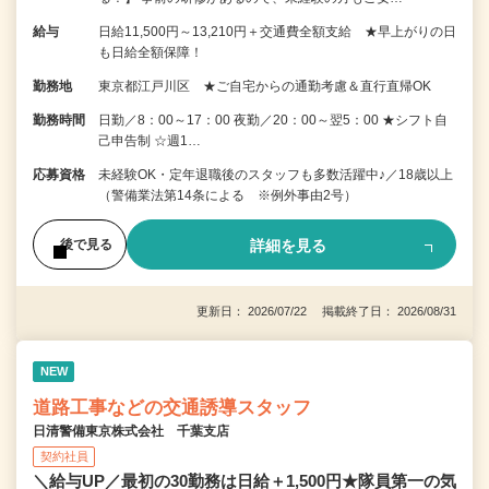
給与
日給11,500円～13,210円＋交通費全額支給 ★早上がりの日
も日給全額保障！
勤務地
東京都江戸川区 ★ご自宅からの通勤考慮＆直行直帰OK
勤務時間
日勤／8：00～17：00 夜勤／20：00～翌5：00 ★シフト自
己申告制 ☆週1…
応募資格
未経験OK・定年退職後のスタッフも多数活躍中♪／18歳以上
（警備業法第14条による ※例外事由2号）
詳細を見る
後で見る
更新日： 2026/07/22 掲載終了日： 2026/08/31
NEW
道路工事などの交通誘導スタッフ
日清警備東京株式会社 千葉支店
契約社員
＼給与UP／最初の30勤務は日給＋1,500円★隊員第一の気