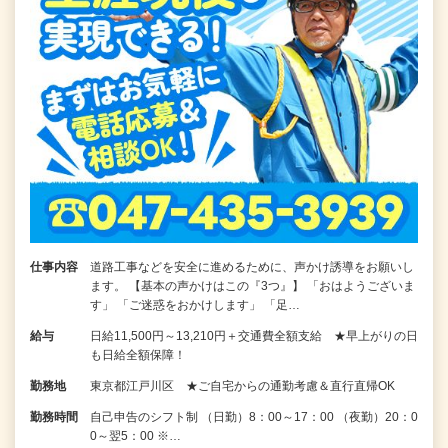
仕事内容
道路工事などを安全に進めるために、声かけ誘導をお願いし
ます。 【基本の声かけはこの『3つ』】 「おはようございま
す」 「ご迷惑をおかけします」 「足…
給与
日給11,500円～13,210円＋交通費全額支給 ★早上がりの日
も日給全額保障！
勤務地
東京都江戸川区 ★ご自宅からの通勤考慮＆直行直帰OK
勤務時間
自己申告のシフト制 （日勤）8：00～17：00 （夜勤）20：0
0～翌5：00 ※…