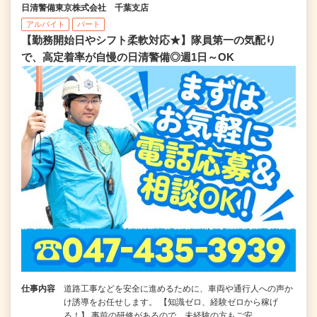
日清警備東京株式会社 千葉支店
アルバイト
パート
【勤務開始日やシフト柔軟対応★】隊員第一の気配り
で、高定着率が自慢の日清警備◎週1日～OK
仕事内容
道路工事などを安全に進めるために、車両や通行人への声か
け誘導をお任せします。 【知識ゼロ、経験ゼロから稼げ
る！】 事前の研修があるので、未経験の方もご安…