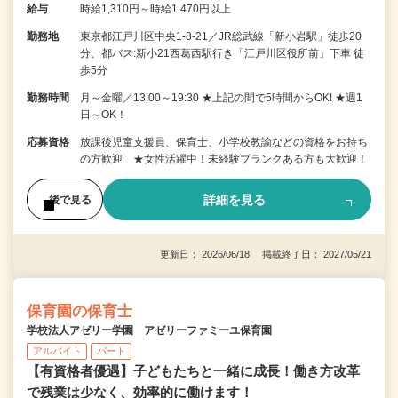
給与
時給1,310円～時給1,470円以上
勤務地
東京都江戸川区中央1-8-21／JR総武線「新小岩駅」徒歩20
分、都バス:新小21西葛西駅行き「江戸川区役所前」下車 徒
歩5分
勤務時間
月～金曜／13:00～19:30 ★上記の間で5時間からOK! ★週1
日～OK！
応募資格
放課後児童支援員、保育士、小学校教諭などの資格をお持ち
の方歓迎 ★女性活躍中！未経験ブランクある方も大歓迎！
詳細を見る
後で見る
更新日： 2026/06/18 掲載終了日： 2027/05/21
保育園の保育士
学校法人アゼリー学園 アゼリーファミーユ保育園
アルバイト
パート
【有資格者優遇】子どもたちと一緒に成長！働き方改革
で残業は少なく、効率的に働けます！