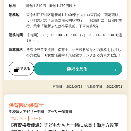
給与
時給1,310円～時給1,470円以上
勤務地
東京都江戸川区清新町1-1-40/東京メトロ東西線「西葛西駅」
より都営バス「葛西臨海公園駅前行」 「臨海町二丁目団地前
行」乗車「清新ふたば小学校前」下車徒歩5分
勤務時間
【時間】 （1）13：00～18：00 （2）13：30～18：30 ★週
1日～…
応募資格
放課後児童支援員、保育士、小学校教諭などの資格をお持ち
の方歓迎 ★女性活躍中！未経験ブランクある方も大歓迎！
詳細を見る
後で見る
更新日： 2026/06/18 掲載終了日： 2027/05/21
保育園の保育士
学校法人アゼリー学園 アゼリー保育園
アルバイト
パート
【有資格者優遇】子どもたちと一緒に成長！働き方改革