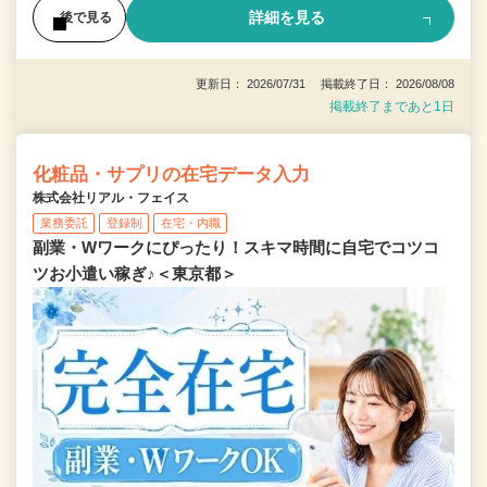
詳細を見る
後で見る
更新日： 2026/07/31 掲載終了日： 2026/08/08
掲載終了まであと1日
化粧品・サプリの在宅データ入力
株式会社リアル・フェイス
業務委託
登録制
在宅・内職
副業・Wワークにぴったり！スキマ時間に自宅でコツコ
ツお小遣い稼ぎ♪＜東京都＞