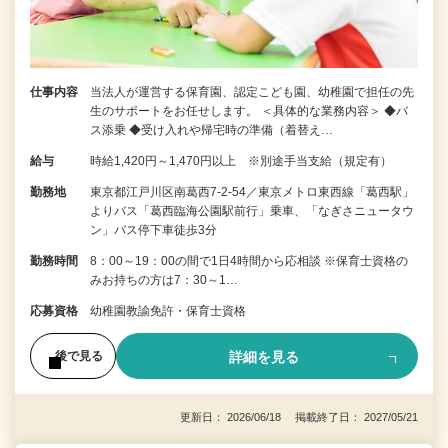
仕事内容
当法人が運営する保育園、認定こども園、幼稚園で担任の先
生のサポートをお任せします。 ＜具体的な業務内容＞ ◆バ
ス添乗 ◆受け入れや帰宅時の準備（着替え…
給与
時給1,420円～1,470円以上 ※別途手当支給（規定有）
勤務地
東京都江戸川区南葛西7-2-54／東京メトロ東西線「葛西駅」
よりバス「葛西臨海公園駅前行」乗車、「なぎさニュータウ
ン」バス停下車徒歩3分
勤務時間
8：00～19：00の間で1日4時間から応相談 ※保育士資格の
みお持ちの方は7：30～1…
応募資格
幼稚園教諭免許・保育士資格
詳細を見る
後で見る
更新日： 2026/06/18 掲載終了日： 2027/05/21