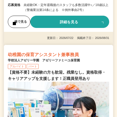
応募資格
未経験OK・定年退職後のスタッフも多数活躍中♪／18歳以上
（警備業法第14条による ※例外事由2号）
詳細を見る
後で見る
更新日： 2026/07/22 掲載終了日： 2026/08/31
幼稚園の保育アシスタント兼事務員
学校法人アゼリー学園 アゼリーファミーユ保育園
アルバイト
パート
【資格不要】未経験の方も歓迎。残業なし。資格取得・
キャリアアップを支援します！正職員登用あり