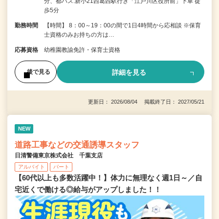
分、都バス:新小21西葛西駅行き「江戸川区役所前」下車 徒
歩5分
勤務時間
【時間】 8：00～19：00の間で1日4時間から応相談 ※保育
士資格のみお持ちの方は…
応募資格
幼稚園教諭免許・保育士資格
詳細を見る
後で見る
更新日： 2026/08/04 掲載終了日： 2027/05/21
NEW
道路工事などの交通誘導スタッフ
日清警備東京株式会社 千葉支店
アルバイト
パート
【60代以上も多数活躍中！】体力に無理なく週1日～／自
宅近くで働ける◎給与がアップしました！！