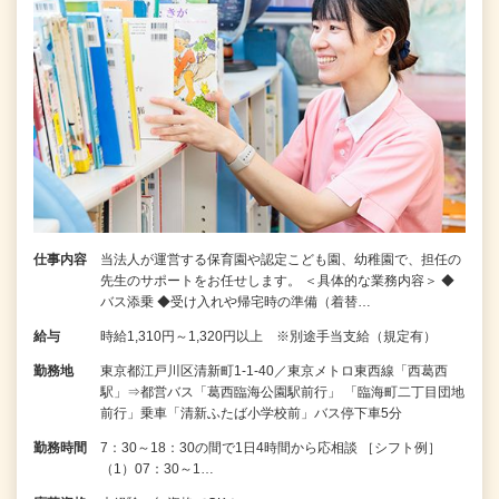
仕事内容
当法人が運営する保育園や認定こども園、幼稚園で、担任の
先生のサポートをお任せします。 ＜具体的な業務内容＞ ◆
バス添乗 ◆受け入れや帰宅時の準備（着替…
給与
時給1,310円～1,320円以上 ※別途手当支給（規定有）
勤務地
東京都江戸川区清新町1-1-40／東京メトロ東西線「西葛西
駅」⇒都営バス「葛西臨海公園駅前行」 「臨海町二丁目団地
前行」乗車「清新ふたば小学校前」バス停下車5分
勤務時間
7：30～18：30の間で1日4時間から応相談 ［シフト例］
（1）07：30～1…