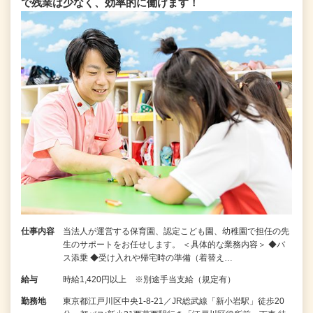
で残業は少なく、効率的に働けます！
仕事内容
当法人が運営する保育園、認定こども園、幼稚園で担任の先
生のサポートをお任せします。 ＜具体的な業務内容＞ ◆バ
ス添乗 ◆受け入れや帰宅時の準備（着替え…
給与
時給1,420円以上 ※別途手当支給（規定有）
勤務地
東京都江戸川区中央1-8-21／JR総武線「新小岩駅」徒歩20