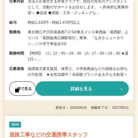
仕事内容
当法人が運営する学童クラブで、担任の先生のアシスタント
として、活動のサポートをお任せします。 ＜具体的な業務内
容＞ ◆送迎 ◆実験・工作・クッキングな…
給与
時給1,310円～時給1,470円以上
勤務地
東京都江戸川区南葛西7-2-54/東京メトロ東西線「葛西駅」よ
りバス「葛西臨海公園駅前行」乗車、「なぎさニュータウ
ン」バス停下車徒歩3分
勤務時間
【時間】 （1）12：45～19：30 （2）17：00～19：30 ★週
1日～…
応募資格
放課後児童支援員、保育士、小学校教諭などの資格をお持ち
の方歓迎 ★女性活躍中！未経験ブランクある方も大歓迎！
詳細を見る
後で見る
更新日： 2026/06/18 掲載終了日： 2027/05/21
NEW
道路工事などの交通誘導スタッフ