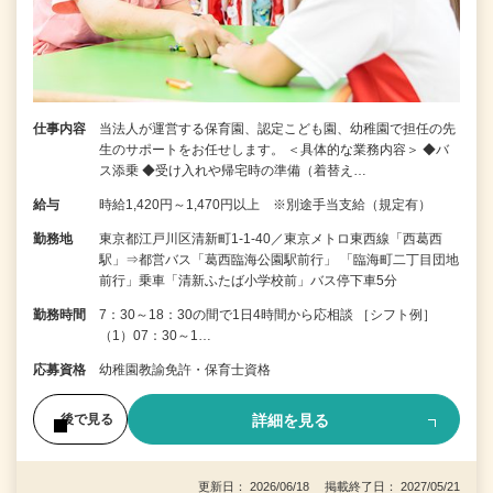
仕事内容
当法人が運営する保育園、認定こども園、幼稚園で担任の先
生のサポートをお任せします。 ＜具体的な業務内容＞ ◆バ
ス添乗 ◆受け入れや帰宅時の準備（着替え…
給与
時給1,420円～1,470円以上 ※別途手当支給（規定有）
勤務地
東京都江戸川区清新町1-1-40／東京メトロ東西線「西葛西
駅」⇒都営バス「葛西臨海公園駅前行」 「臨海町二丁目団地
前行」乗車「清新ふたば小学校前」バス停下車5分
勤務時間
7：30～18：30の間で1日4時間から応相談 ［シフト例］
（1）07：30～1…
応募資格
幼稚園教諭免許・保育士資格
詳細を見る
後で見る
更新日： 2026/06/18 掲載終了日： 2027/05/21