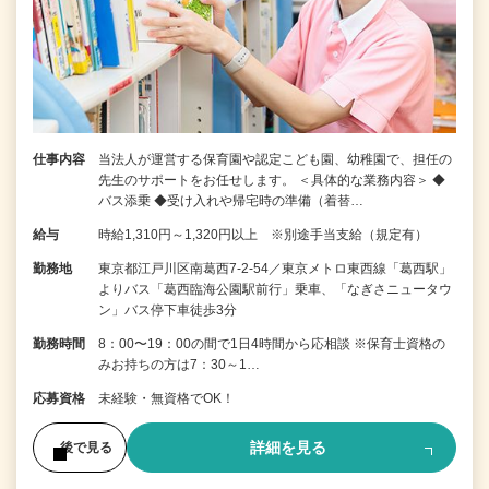
仕事内容
当法人が運営する保育園や認定こども園、幼稚園で、担任の
先生のサポートをお任せします。 ＜具体的な業務内容＞ ◆
バス添乗 ◆受け入れや帰宅時の準備（着替…
給与
時給1,310円～1,320円以上 ※別途手当支給（規定有）
勤務地
東京都江戸川区南葛西7-2-54／東京メトロ東西線「葛西駅」
よりバス「葛西臨海公園駅前行」乗車、「なぎさニュータウ
ン」バス停下車徒歩3分
勤務時間
8：00〜19：00の間で1日4時間から応相談 ※保育士資格の
みお持ちの方は7：30～1…
応募資格
未経験・無資格でOK！
詳細を見る
後で見る