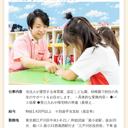
仕事内容
当法人が運営する保育園、認定こども園、幼稚園で担任の先
生のサポートをお任せします。 ＜具体的な業務内容＞ ◆バ
ス添乗 ◆受け入れや帰宅時の準備（着替え…
給与
時給1,420円以上 ※別途手当支給（規定有）
勤務地
東京都江戸川区中央1-8-21／JR総武線「新小岩駅」徒歩20
分、都バス:新小21西葛西駅行き「江戸川区役所前」下車 徒