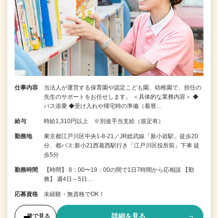
仕事内容
当法人が運営する保育園や認定こども園、幼稚園で、担任の
先生のサポートをお任せします。 ＜具体的な業務内容＞ ◆
バス添乗 ◆受け入れや帰宅時の準備（着替…
給与
時給1,310円以上 ※別途手当支給（規定有）
勤務地
東京都江戸川区中央1-8-21／JR総武線「新小岩駅」徒歩20
分、都バス:新小21西葛西駅行き「江戸川区役所前」下車 徒
歩5分
勤務時間
【時間】 8：00〜19：00の間で1日7時間から応相談 【勤
務】 週4日～5日…
応募資格
未経験・無資格でOK！
詳細を見る
後で見る