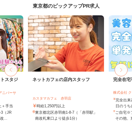
東京都のピックアップPR求人
ォトスタジ
ネットカフェの店内スタッフ
完全在宅
株式会社 
社アニバーサ
カスタマカフェ 赤羽店
完全出来
以上＋手当
時給1,250円以上
日のうち
3（JR
東京都北区赤羽南1-8-7（「赤羽駅」
ご自宅※
...
南改札東口より徒歩1分）
その他、