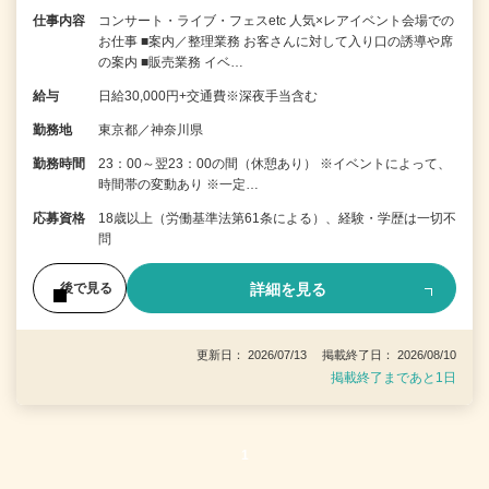
仕事内容
コンサート・ライブ・フェスetc 人気×レアイベント会場での
お仕事 ■案内／整理業務 お客さんに対して入り口の誘導や席
の案内 ■販売業務 イベ…
給与
日給30,000円+交通費※深夜手当含む
勤務地
東京都／神奈川県
勤務時間
23：00～翌23：00の間（休憩あり） ※イベントによって、
時間帯の変動あり ※一定…
応募資格
18歳以上（労働基準法第61条による）、経験・学歴は一切不
問
詳細を見る
後で見る
更新日： 2026/07/13 掲載終了日： 2026/08/10
掲載終了まであと1日
1