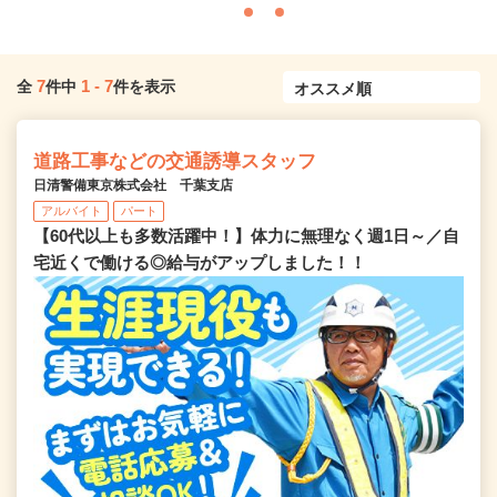
7
1
-
7
全
件中
件を表示
道路工事などの交通誘導スタッフ
日清警備東京株式会社 千葉支店
アルバイト
パート
【60代以上も多数活躍中！】体力に無理なく週1日～／自
宅近くで働ける◎給与がアップしました！！