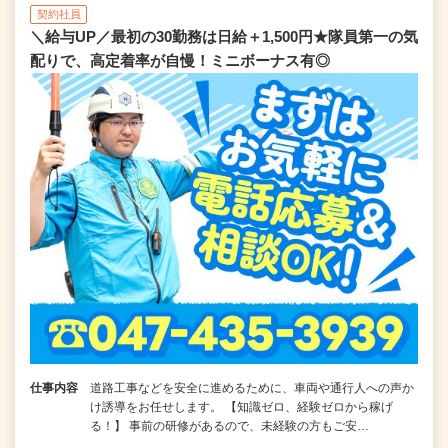
契約社員
＼給与UP／最初の30勤務は日給＋1,500円★隊員第一の気
配りで、高定着率が自慢！ミニボーナス有◎
仕事内容
道路工事などを安全に進めるために、車両や通行人への声か
け誘導をお任せします。 【知識ゼロ、経験ゼロから稼げ
る！】 事前の研修があるので、未経験の方もご安…