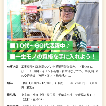
仕事内容
工事現場や駐車場などの交通誘導警備業務。 《具体的に
は……》 道路・イベント会場・駐車場などでの、車や歩行者
の交通誘導・整理・案内 ＜勤務地＞ …
給与
日給11,000円～12,500円（日勤） 日給12,500円～14,000
円（夜勤）
勤務地
東京都・神奈川県・埼玉県・千葉県全域 ☆現場多数あり
（直行・直帰OK）