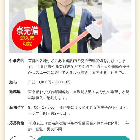
仕事内容
首都圏各地などにある施設内の交通誘導警備をお願いしま
す。 工事現場や商業施設などの周辺で、通行人や車輌が安全
かつスムーズに通行できるよう誘導・案内するお仕事で…
給与
日給10,000円～13,000円
勤務地
東京都および首都圏各地 ※現場多数！あなたの希望する現
場最優先で配属します。
勤務時間
8：00～17：00 ※現場により多少異なる場合があります。
※シフト制・週2～3日…
応募資格
18歳以上（警備業法第14条の警備業務／例外事由2号） 年
齢・経験・男女不問