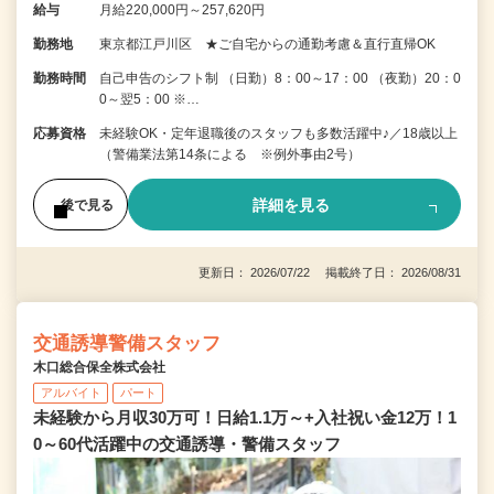
給与
月給220,000円～257,620円
勤務地
東京都江戸川区 ★ご自宅からの通勤考慮＆直行直帰OK
勤務時間
自己申告のシフト制 （日勤）8：00～17：00 （夜勤）20：0
0～翌5：00 ※…
応募資格
未経験OK・定年退職後のスタッフも多数活躍中♪／18歳以上
（警備業法第14条による ※例外事由2号）
詳細を見る
後で見る
更新日： 2026/07/22 掲載終了日： 2026/08/31
交通誘導警備スタッフ
木口総合保全株式会社
アルバイト
パート
未経験から月収30万可！日給1.1万～+入社祝い金12万！1
0～60代活躍中の交通誘導・警備スタッフ