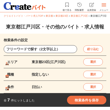
後で見る
閲覧履歴
会員登録
メニュー
クリエイトバイト・パート求人TOP
＞
東京都
＞
東京都23区
＞
東京都江戸川区
＞
東京都江戸川区・
東京都江戸川区・その他のバイト・求人情報
検索条件の設定
絞り込む
エリア
東京都23区(江戸川区)
選択
職種
指定しない
選択
条件
日払い
選択
7
検索条件を保存
全
件ヒットしました