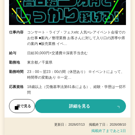
仕事内容
コンサート・ライブ・フェスetc 人気×レアイベント会場での
お仕事 ■案内／整理業務 お客さんに対して入り口の誘導や席
の案内 ■販売業務 イベ…
給与
日給30,000円+交通費※深夜手当含む
勤務地
東京都／千葉県
勤務時間
23：00～翌23：00の間（休憩あり） ※イベントによって、
時間帯の変動あり ※一定…
応募資格
18歳以上（労働基準法第61条による）、経験・学歴は一切不
問
詳細を見る
後で見る
更新日： 2026/07/13 掲載終了日： 2026/08/10
掲載終了まであと1日