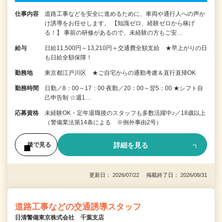
仕事内容
道路工事などを安全に進めるために、車両や通行人への声か
け誘導をお任せします。 【知識ゼロ、経験ゼロから稼げ
る！】 事前の研修があるので、未経験の方もご安…
給与
日給11,500円～13,210円＋交通費全額支給 ★早上がりの日
も日給全額保障！
勤務地
東京都江戸川区 ★ご自宅からの通勤考慮＆直行直帰OK
勤務時間
日勤／8：00～17：00 夜勤／20：00～翌5：00 ★シフト自
己申告制 ☆週1…
応募資格
未経験OK・定年退職後のスタッフも多数活躍中♪／18歳以上
（警備業法第14条による ※例外事由2号）
詳細を見る
後で見る
更新日： 2026/07/22 掲載終了日： 2026/08/31
道路工事などの交通誘導スタッフ
日清警備東京株式会社 千葉支店