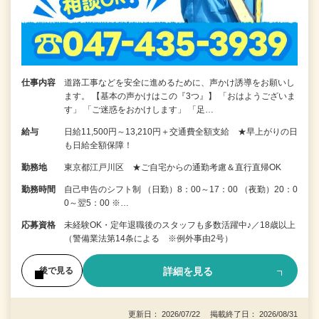
仕事内容
道路工事などを安全に進めるために、声かけ誘導をお願いし
ます。 【基本の声かけはこの『3つ』】 「おはようございま
す」 「ご迷惑をおかけします」 「足…
給与
日給11,500円～13,210円＋交通費全額支給 ★早上がりの日
も日給全額保障！
勤務地
東京都江戸川区 ★ご自宅からの通勤考慮＆直行直帰OK
勤務時間
自己申告のシフト制 （日勤）8：00～17：00 （夜勤）20：0
0～翌5：00 ※…
応募資格
未経験OK・定年退職後のスタッフも多数活躍中♪／18歳以上
（警備業法第14条による ※例外事由2号）
詳細を見る
後で見る
更新日： 2026/07/22 掲載終了日： 2026/08/31