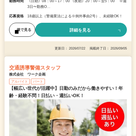
勤務時間
《日勤》08：00～17：00 《夜勤》20：00～翌5：00 ※週
3日〜勤務O…
応募資格
18歳以上（警備業法による※例外事由2号）、未経験OK！
詳細を見る
後で見る
更新日： 2026/07/22 掲載終了日： 2026/09/05
交通誘導警備スタッフ
株式会社 ワーク企画
アルバイト
パート
【幅広い世代が活躍中】日勤のみだから働きやすい！年
齢・経験不問！日払い・週払いOK！