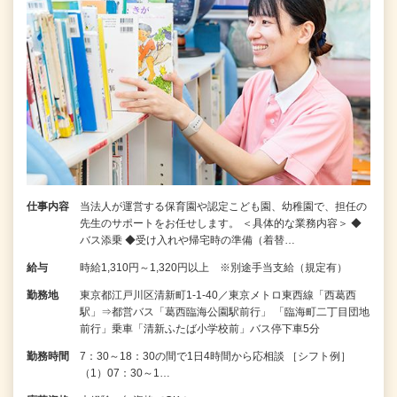
仕事内容
当法人が運営する保育園や認定こども園、幼稚園で、担任の
先生のサポートをお任せします。 ＜具体的な業務内容＞ ◆
バス添乗 ◆受け入れや帰宅時の準備（着替…
給与
時給1,310円～1,320円以上 ※別途手当支給（規定有）
勤務地
東京都江戸川区清新町1-1-40／東京メトロ東西線「西葛西
駅」⇒都営バス「葛西臨海公園駅前行」 「臨海町二丁目団地
前行」乗車「清新ふたば小学校前」バス停下車5分
勤務時間
7：30～18：30の間で1日4時間から応相談 ［シフト例］
（1）07：30～1…