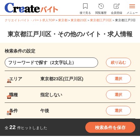
後で見る
閲覧履歴
会員登録
メニュー
クリエイトバイト・パート求人TOP
＞
東京都
＞
東京都23区
＞
東京都江戸川区
＞
東京都江戸川区・
東京都江戸川区・その他のバイト・求人情報
検索条件の設定
絞り込む
エリア
東京都23区(江戸川区)
選択
職種
指定しない
選択
条件
午後
選択
22
検索条件を保存
全
件ヒットしました