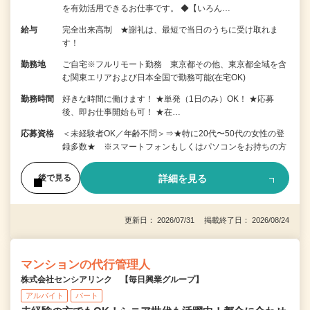
を有効活用できるお仕事です。 ◆【いろん…
給与
完全出来高制 ★謝礼は、最短で当日のうちに受け取れま
す！
勤務地
ご自宅※フルリモート勤務 東京都その他、東京都全域を含
む関東エリアおよび日本全国で勤務可能(在宅OK)
勤務時間
好きな時間に働けます！ ★単発（1日のみ）OK！ ★応募
後、即お仕事開始も可！ ★在…
応募資格
＜未経験者OK／年齢不問＞⇒★特に20代〜50代の女性の登
録多数★ ※スマートフォンもしくはパソコンをお持ちの方
詳細を見る
後で見る
更新日： 2026/07/31 掲載終了日： 2026/08/24
マンションの代行管理人
株式会社センシアリンク 【毎日興業グループ】
アルバイト
パート