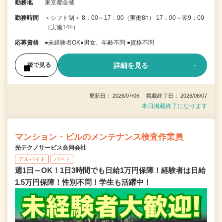
勤務地
東京都全域
勤務時間
＜シフト制＞ 8：00～17：00（実働8h） 17：00～翌9：00
（実働14h） …
応募資格
●未経験者OK●男女、年齢不問 ●資格不問
詳細を見る
後で見る
更新日： 2026/07/06 掲載終了日： 2026/08/07
本日掲載終了になります
マンション・ビルのメンテナンス検査作業員
光テクノサービス合同会社
アルバイト
パート
週1日～OK！1日3時間でも日給1万円保障！経験者は日給
1.5万円保障！性別不問！学生も活躍中！