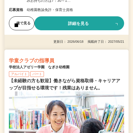
みお持ちの方は7：30～1…
応募資格
幼稚園教諭免許・保育士資格
詳細を見る
後で見る
更新日： 2026/06/18 掲載終了日： 2027/05/21
学童クラブの指導員
学校法人アゼリー学園 なぎさ幼稚園
アルバイト
パート
【未経験の方も歓迎】働きながら資格取得・キャリアア
ップが目指せる環境です！残業はありません。