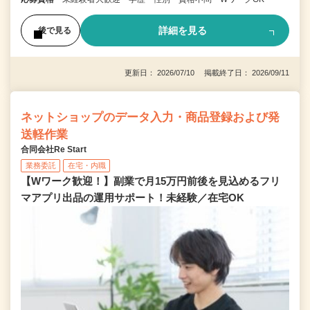
詳細を見る
後で見る
更新日： 2026/07/10 掲載終了日： 2026/09/11
ネットショップのデータ入力・商品登録および発
送軽作業
合同会社Re Start
業務委託
在宅・内職
【Wワーク歓迎！】副業で月15万円前後を見込めるフリ
マアプリ出品の運用サポート！未経験／在宅OK