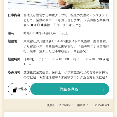
仕事内容
当法人が運営する学童クラブで、担任の先生のアシスタント
として、活動のサポートをお任せします。 ＜具体的な業務内
容＞ ◆送迎 ◆実験・工作・クッキングな…
給与
時給1,310円～時給1,470円以上
勤務地
東京都江戸川区清新町1-1-40/東京メトロ東西線「西葛西駅」
より都営バス「葛西臨海公園駅前行」 「臨海町二丁目団地前
行」乗車「清新ふたば小学校前」下車徒歩5分
勤務時間
【時間】 （1）13：00～18：00 （2）13：30～18：30 ★週
1日～…
応募資格
放課後児童支援員、保育士、小学校教諭などの資格をお持ち
の方歓迎 ★女性活躍中！未経験ブランクある方も大歓迎！
詳細を見る
後で見る
更新日： 2026/06/18 掲載終了日： 2027/05/21