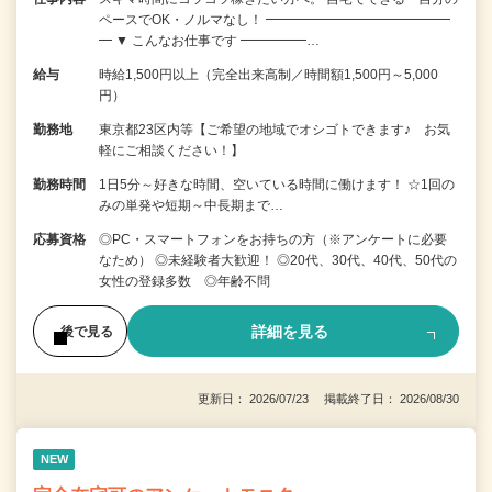
ペースでOK・ノルマなし！ ━━━━━━━━━━━━━━
━ ▼ こんなお仕事です ━━━━━…
給与
時給1,500円以上（完全出来高制／時間額1,500円～5,000
円）
勤務地
東京都23区内等【ご希望の地域でオシゴトできます♪ お気
軽にご相談ください！】
勤務時間
1日5分～好きな時間、空いている時間に働けます！ ☆1回の
みの単発や短期～中長期まで…
応募資格
◎PC・スマートフォンをお持ちの方（※アンケートに必要
なため） ◎未経験者大歓迎！ ◎20代、30代、40代、50代の
女性の登録多数 ◎年齢不問
詳細を見る
後で見る
更新日： 2026/07/23 掲載終了日： 2026/08/30
NEW