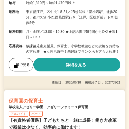
給与
時給1,310円～時給1,470円以上
勤務地
東京都江戸川区中央1-8-21／JR総武線「新小岩駅」徒歩20
分、都バス:新小21西葛西駅行き「江戸川区役所前」下車 徒
歩5分
勤務時間
月～金曜／13:00～19:30 ★上記の間で5時間からOK! ★週1
日～OK！
応募資格
放課後児童支援員、保育士、小学校教諭などの資格をお持ち
の方歓迎 ★女性活躍中！未経験ブランクある方も大歓迎！
詳細を見る
後で見る
更新日： 2026/06/18 掲載終了日： 2027/05/21
保育園の保育士
学校法人アゼリー学園 アゼリーファミーユ保育園
アルバイト
パート
【有資格者優遇】子どもたちと一緒に成長！働き方改革
で残業は少なく、効率的に働けます！