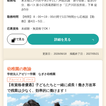
勤務地
東京都江戸川区中央1-8-21／JR総武線「新小岩駅」徒歩20
分、都バス:新小21西葛西駅行き「江戸川区役所前」下車 徒
歩5分
勤務時間
【時間】 8：00〜19：00の間で1日7時間から応相談 【勤
務】 週4日～5日…
応募資格
未経験・無資格でOK！
詳細を見る
後で見る
更新日： 2026/06/18 掲載終了日： 2027/05/21
幼稚園の教諭
学校法人アゼリー学園 なぎさ幼稚園
アルバイト
パート
【有資格者優遇】子どもたちと一緒に成長！働き方改革
で残業は少なく、効率的に働けます！