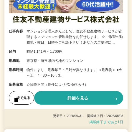
仕事内容
マンション管理人さんとして、住友不動産建物サービスが管
理するマンションの管理業務をお任せします。 ☆ご希望の勤
務地・曜日・日時をご相談下さい！あなたのご要望に…
給与
時給1,141円～1,700円
勤務地
東京都・埼玉県内各地のマンション
勤務時間
物件により、勤務曜日・日時が異なります。 ＜勤務例＞ ●火
～土 7：30～10：3…
応募資格
☆経験不問（物件によりPC操作あり）
詳細を見る
後で見る
更新日： 2026/07/31 掲載終了日： 2026/08/08
掲載終了まであと1日