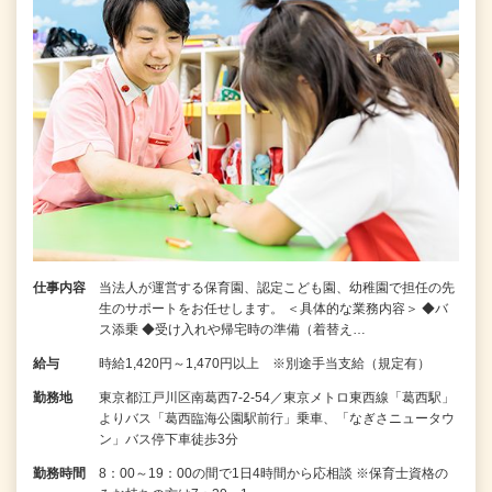
仕事内容
当法人が運営する保育園、認定こども園、幼稚園で担任の先
生のサポートをお任せします。 ＜具体的な業務内容＞ ◆バ
ス添乗 ◆受け入れや帰宅時の準備（着替え…
給与
時給1,420円～1,470円以上 ※別途手当支給（規定有）
勤務地
東京都江戸川区南葛西7-2-54／東京メトロ東西線「葛西駅」
よりバス「葛西臨海公園駅前行」乗車、「なぎさニュータウ
ン」バス停下車徒歩3分
勤務時間
8：00～19：00の間で1日4時間から応相談 ※保育士資格の