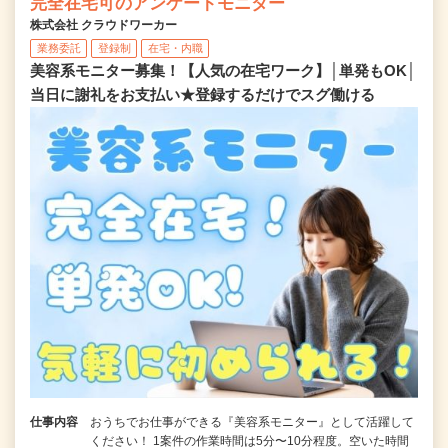
完全在宅可のアンケートモニター
株式会社 クラウドワーカー
業務委託
登録制
在宅・内職
美容系モニター募集！【人気の在宅ワーク】│単発もOK│
当日に謝礼をお支払い★登録するだけでスグ働ける
仕事内容
おうちでお仕事ができる『美容系モニター』として活躍して
ください！ 1案件の作業時間は5分〜10分程度。空いた時間