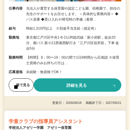
仕事内容
当法人が運営する保育園や認定こども園、幼稚園で、担任の
先生のサポートをお任せします。 ＜具体的な業務内容＞ ◆
バス添乗 ◆受け入れや帰宅時の準備（着替…
給与
時給1,310円以上 ※別途手当支給（規定有）
勤務地
東京都江戸川区中央1-8-21/JR総武線「新小岩駅」徒歩20
分、都バス:新小21西葛西駅行き「江戸川区役所前」下車 徒
歩5分
勤務時間
【時間】 8：00〜19：00の間で1日6時間から応相談 ※保育
士資格のみお持ちの方は…
応募資格
未経験・無資格でOK！
詳細を見る
後で見る
更新日： 2026/06/18 掲載終了日： 2027/05/21
学童クラブの指導員アシスタント
学校法人アゼリー学園 アゼリー保育園