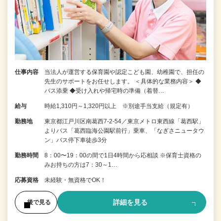
仕事内容
当法人が運営する保育園や認定こども園、幼稚園で、担任の
先生のサポートをお任せします。 ＜具体的な業務内容＞ ◆
バス添乗 ◆受け入れや帰宅時の準備（着替…
給与
時給1,310円～1,320円以上 ※別途手当支給（規定有）
勤務地
東京都江戸川区南葛西7-2-54／東京メトロ東西線「葛西駅」
よりバス「葛西臨海公園駅前行」乗車、「なぎさニュータウ
ン」バス停下車徒歩3分
勤務時間
8：00〜19：00の間で1日4時間から応相談 ※保育士資格の
みお持ちの方は7：30～1…
応募資格
未経験・無資格でOK！
詳細を見る
後で見る