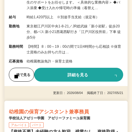
生のサポートをお任せします。 ＜具体的な業務内容＞ ◆バ
ス添乗 ◆受け入れや帰宅時の準備（着替え…
給与
時給1,420円以上 ※別途手当支給（規定有）
勤務地
東京都江戸川区中央1-8-21／JR総武線「新小岩駅」徒歩20
分、都バス:新小21西葛西駅行き「江戸川区役所前」下車 徒
歩5分
勤務時間
【時間】 8：00～19：00の間で1日4時間から応相談 ※保育
士資格のみお持ちの方は…
応募資格
幼稚園教諭免許・保育士資格
詳細を見る
後で見る
更新日： 2026/08/04 掲載終了日： 2027/05/21
幼稚園の保育アシスタント兼事務員
学校法人アゼリー学園 アゼリーファミーユ保育園
アルバイト
パート
【資格不要】未経験の方も歓迎。残業なし。資格取得・