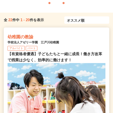
22
1
-
20
全
件中
件を表示
幼稚園の教諭
学校法人アゼリー学園 江戸川幼稚園
アルバイト
パート
【有資格者優遇】子どもたちと一緒に成長！働き方改革
で残業は少なく、効率的に働けます！