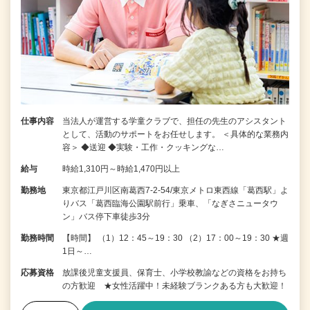
仕事内容
当法人が運営する学童クラブで、担任の先生のアシスタント
として、活動のサポートをお任せします。 ＜具体的な業務内
容＞ ◆送迎 ◆実験・工作・クッキングな…
給与
時給1,310円～時給1,470円以上
勤務地
東京都江戸川区南葛西7-2-54/東京メトロ東西線「葛西駅」よ
りバス「葛西臨海公園駅前行」乗車、「なぎさニュータウ
ン」バス停下車徒歩3分
勤務時間
【時間】 （1）12：45～19：30 （2）17：00～19：30 ★週
1日～…
応募資格
放課後児童支援員、保育士、小学校教諭などの資格をお持ち
の方歓迎 ★女性活躍中！未経験ブランクある方も大歓迎！