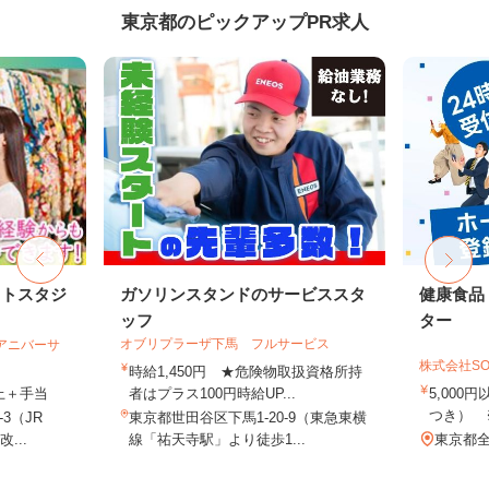
東京都のピックアップPR求人
ォトスタジ
ガソリンスタンドのサービススタ
健康食品
ッフ
ター
オブリプラーザ下馬 フルサービス
社アニバーサ
株式会社SO
時給1,450円 ★危険物取扱資格所持
以上＋手当
者はプラス100円時給UP...
5,000
つき） 
3（JR
東京都世田谷区下馬1-20-9（東急東横
...
線「祐天寺駅」より徒歩1...
東京都