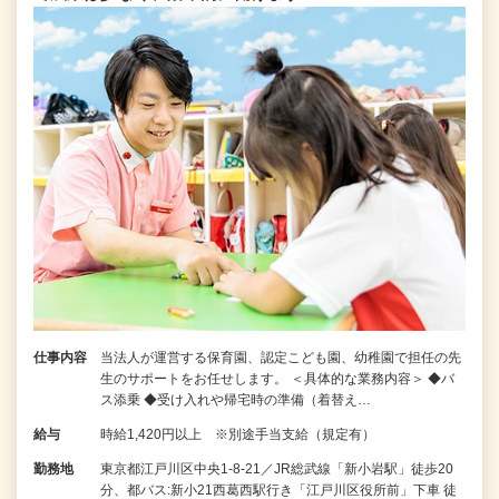
仕事内容
当法人が運営する保育園、認定こども園、幼稚園で担任の先
生のサポートをお任せします。 ＜具体的な業務内容＞ ◆バ
ス添乗 ◆受け入れや帰宅時の準備（着替え…
給与
時給1,420円以上 ※別途手当支給（規定有）
勤務地
東京都江戸川区中央1-8-21／JR総武線「新小岩駅」徒歩20
分、都バス:新小21西葛西駅行き「江戸川区役所前」下車 徒