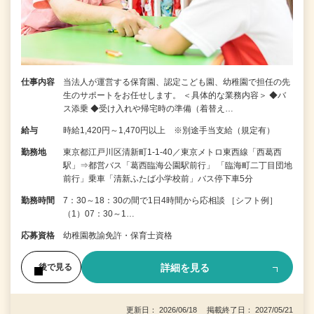
仕事内容
当法人が運営する保育園、認定こども園、幼稚園で担任の先
生のサポートをお任せします。 ＜具体的な業務内容＞ ◆バ
ス添乗 ◆受け入れや帰宅時の準備（着替え…
給与
時給1,420円～1,470円以上 ※別途手当支給（規定有）
勤務地
東京都江戸川区清新町1-1-40／東京メトロ東西線「西葛西
駅」⇒都営バス「葛西臨海公園駅前行」 「臨海町二丁目団地
前行」乗車「清新ふたば小学校前」バス停下車5分
勤務時間
7：30～18：30の間で1日4時間から応相談 ［シフト例］
（1）07：30～1…
応募資格
幼稚園教諭免許・保育士資格
詳細を見る
後で見る
更新日： 2026/06/18 掲載終了日： 2027/05/21