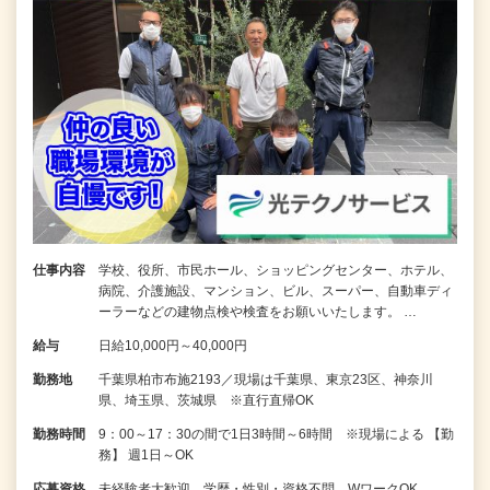
仕事内容
学校、役所、市民ホール、ショッピングセンター、ホテル、
病院、介護施設、マンション、ビル、スーパー、自動車ディ
ーラーなどの建物点検や検査をお願いいたします。 …
給与
日給10,000円～40,000円
勤務地
千葉県柏市布施2193／現場は千葉県、東京23区、神奈川
県、埼玉県、茨城県 ※直行直帰OK
勤務時間
9：00～17：30の間で1日3時間～6時間 ※現場による 【勤
務】 週1日～OK
応募資格
未経験者大歓迎 学歴・性別・資格不問 WワークOK