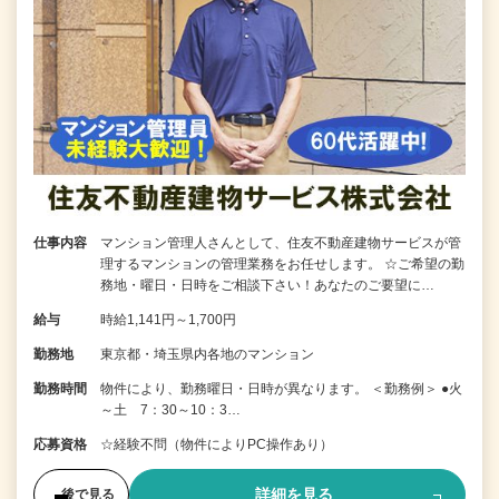
仕事内容
マンション管理人さんとして、住友不動産建物サービスが管
理するマンションの管理業務をお任せします。 ☆ご希望の勤
務地・曜日・日時をご相談下さい！あなたのご要望に…
給与
時給1,141円～1,700円
勤務地
東京都・埼玉県内各地のマンション
勤務時間
物件により、勤務曜日・日時が異なります。 ＜勤務例＞ ●火
～土 7：30～10：3…
応募資格
☆経験不問（物件によりPC操作あり）
詳細を見る
後で見る