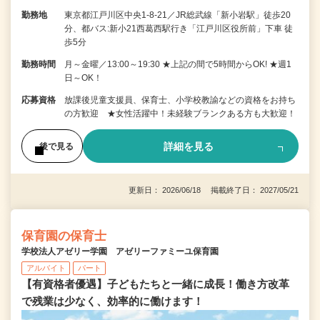
勤務地
東京都江戸川区中央1-8-21／JR総武線「新小岩駅」徒歩20
分、都バス:新小21西葛西駅行き「江戸川区役所前」下車 徒
歩5分
勤務時間
月～金曜／13:00～19:30 ★上記の間で5時間からOK! ★週1
日～OK！
応募資格
放課後児童支援員、保育士、小学校教諭などの資格をお持ち
の方歓迎 ★女性活躍中！未経験ブランクある方も大歓迎！
詳細を見る
後で見る
更新日： 2026/06/18 掲載終了日： 2027/05/21
保育園の保育士
学校法人アゼリー学園 アゼリーファミーユ保育園
アルバイト
パート
【有資格者優遇】子どもたちと一緒に成長！働き方改革
で残業は少なく、効率的に働けます！