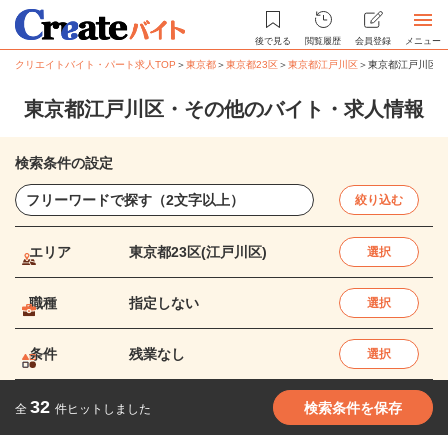
後で見る
閲覧履歴
会員登録
メニュー
クリエイトバイト・パート求人TOP
＞
東京都
＞
東京都23区
＞
東京都江戸川区
＞
東京都江戸川区・
東京都江戸川区・その他のバイト・求人情報
検索条件の設定
絞り込む
エリア
東京都23区(江戸川区)
選択
職種
指定しない
選択
条件
残業なし
選択
32
検索条件を保存
全
件ヒットしました