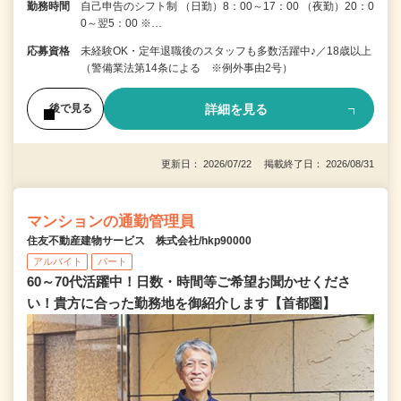
勤務時間
自己申告のシフト制 （日勤）8：00～17：00 （夜勤）20：0
0～翌5：00 ※…
応募資格
未経験OK・定年退職後のスタッフも多数活躍中♪／18歳以上
（警備業法第14条による ※例外事由2号）
詳細を見る
後で見る
更新日： 2026/07/22 掲載終了日： 2026/08/31
マンションの通勤管理員
住友不動産建物サービス 株式会社/hkp90000
アルバイト
パート
60～70代活躍中！日数・時間等ご希望お聞かせくださ
い！貴方に合った勤務地を御紹介します【首都圏】