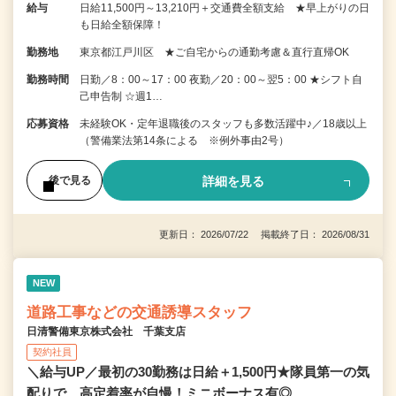
給与
日給11,500円～13,210円＋交通費全額支給 ★早上がりの日
も日給全額保障！
勤務地
東京都江戸川区 ★ご自宅からの通勤考慮＆直行直帰OK
勤務時間
日勤／8：00～17：00 夜勤／20：00～翌5：00 ★シフト自
己申告制 ☆週1…
応募資格
未経験OK・定年退職後のスタッフも多数活躍中♪／18歳以上
（警備業法第14条による ※例外事由2号）
詳細を見る
後で見る
更新日： 2026/07/22 掲載終了日： 2026/08/31
NEW
道路工事などの交通誘導スタッフ
日清警備東京株式会社 千葉支店
契約社員
＼給与UP／最初の30勤務は日給＋1,500円★隊員第一の気
配りで、高定着率が自慢！ミニボーナス有◎