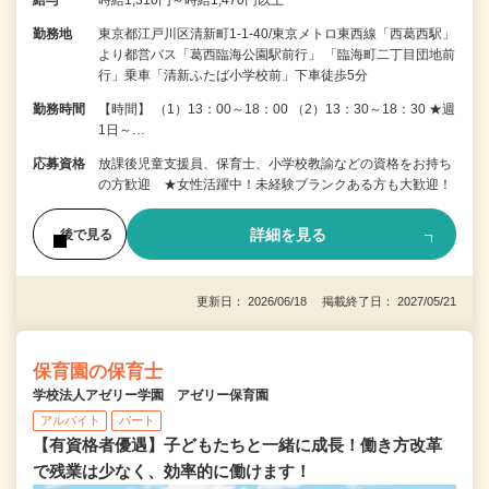
給与
時給1,310円～時給1,470円以上
勤務地
東京都江戸川区清新町1-1-40/東京メトロ東西線「西葛西駅」
より都営バス「葛西臨海公園駅前行」 「臨海町二丁目団地前
行」乗車「清新ふたば小学校前」下車徒歩5分
勤務時間
【時間】 （1）13：00～18：00 （2）13：30～18：30 ★週
1日～…
応募資格
放課後児童支援員、保育士、小学校教諭などの資格をお持ち
の方歓迎 ★女性活躍中！未経験ブランクある方も大歓迎！
詳細を見る
後で見る
更新日： 2026/06/18 掲載終了日： 2027/05/21
保育園の保育士
学校法人アゼリー学園 アゼリー保育園
アルバイト
パート
【有資格者優遇】子どもたちと一緒に成長！働き方改革
で残業は少なく、効率的に働けます！