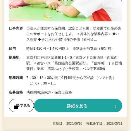
仕事内容
当法人が運営する保育園、認定こども園、幼稚園で担任の先
生のサポートをお任せします。 ＜具体的な業務内容＞ ◆バ
ス添乗 ◆受け入れや帰宅時の準備（着替え…
給与
時給1,420円～1,470円以上 ※別途手当支給（規定有）
勤務地
東京都江戸川区清新町1-1-40／東京メトロ東西線「西葛西
駅」⇒都営バス「葛西臨海公園駅前行」 「臨海町二丁目団地
前行」乗車「清新ふたば小学校前」バス停下車5分
勤務時間
7：30～18：30の間で1日4時間から応相談 ［シフト例］
（1）07：30～1…
応募資格
幼稚園教諭免許・保育士資格
詳細を見る
後で見る
更新日： 2026/06/18 掲載終了日： 2027/05/21