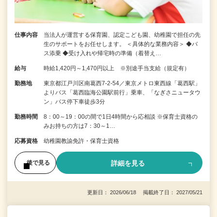
仕事内容
当法人が運営する保育園、認定こども園、幼稚園で担任の先
生のサポートをお任せします。 ＜具体的な業務内容＞ ◆バ
ス添乗 ◆受け入れや帰宅時の準備（着替え…
給与
時給1,420円～1,470円以上 ※別途手当支給（規定有）
勤務地
東京都江戸川区南葛西7-2-54／東京メトロ東西線「葛西駅」
よりバス「葛西臨海公園駅前行」乗車、「なぎさニュータウ
ン」バス停下車徒歩3分
勤務時間
8：00～19：00の間で1日4時間から応相談 ※保育士資格の
みお持ちの方は7：30～1…
応募資格
幼稚園教諭免許・保育士資格
詳細を見る
後で見る
更新日： 2026/06/18 掲載終了日： 2027/05/21