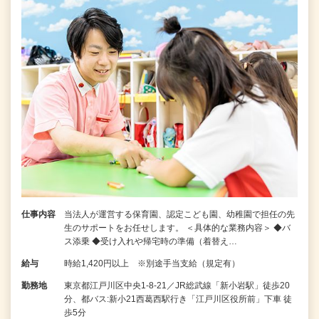
仕事内容
当法人が運営する保育園、認定こども園、幼稚園で担任の先
生のサポートをお任せします。 ＜具体的な業務内容＞ ◆バ
ス添乗 ◆受け入れや帰宅時の準備（着替え…
給与
時給1,420円以上 ※別途手当支給（規定有）
勤務地
東京都江戸川区中央1-8-21／JR総武線「新小岩駅」徒歩20
分、都バス:新小21西葛西駅行き「江戸川区役所前」下車 徒
歩5分