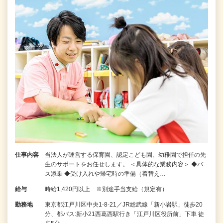
仕事内容
当法人が運営する保育園、認定こども園、幼稚園で担任の先
生のサポートをお任せします。 ＜具体的な業務内容＞ ◆バ
ス添乗 ◆受け入れや帰宅時の準備（着替え…
給与
時給1,420円以上 ※別途手当支給（規定有）
勤務地
東京都江戸川区中央1-8-21／JR総武線「新小岩駅」徒歩20
分、都バス:新小21西葛西駅行き「江戸川区役所前」下車 徒