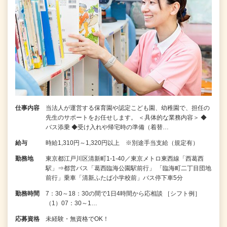
仕事内容
当法人が運営する保育園や認定こども園、幼稚園で、担任の
先生のサポートをお任せします。 ＜具体的な業務内容＞ ◆
バス添乗 ◆受け入れや帰宅時の準備（着替…
給与
時給1,310円～1,320円以上 ※別途手当支給（規定有）
勤務地
東京都江戸川区清新町1-1-40／東京メトロ東西線「西葛西
駅」⇒都営バス「葛西臨海公園駅前行」 「臨海町二丁目団地
前行」乗車「清新ふたば小学校前」バス停下車5分
勤務時間
7：30～18：30の間で1日4時間から応相談 ［シフト例］
（1）07：30～1…
応募資格
未経験・無資格でOK！