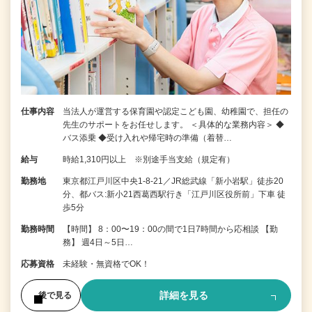
仕事内容
当法人が運営する保育園や認定こども園、幼稚園で、担任の
先生のサポートをお任せします。 ＜具体的な業務内容＞ ◆
バス添乗 ◆受け入れや帰宅時の準備（着替…
給与
時給1,310円以上 ※別途手当支給（規定有）
勤務地
東京都江戸川区中央1-8-21／JR総武線「新小岩駅」徒歩20
分、都バス:新小21西葛西駅行き「江戸川区役所前」下車 徒
歩5分
勤務時間
【時間】 8：00〜19：00の間で1日7時間から応相談 【勤
務】 週4日～5日…
応募資格
未経験・無資格でOK！
詳細を見る
後で見る