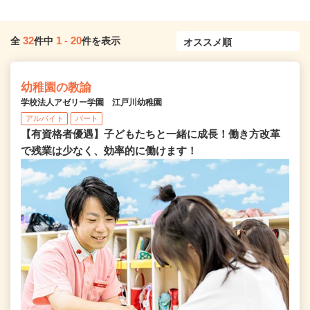
32
1
-
20
全
件中
件を表示
幼稚園の教諭
学校法人アゼリー学園 江戸川幼稚園
アルバイト
パート
【有資格者優遇】子どもたちと一緒に成長！働き方改革
で残業は少なく、効率的に働けます！