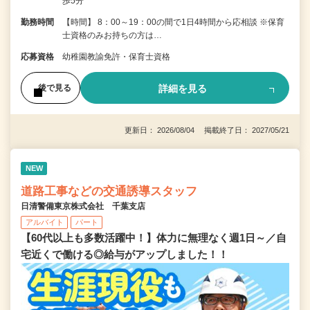
歩5分
勤務時間
【時間】 8：00～19：00の間で1日4時間から応相談 ※保育
士資格のみお持ちの方は…
応募資格
幼稚園教諭免許・保育士資格
詳細を見る
後で見る
更新日： 2026/08/04 掲載終了日： 2027/05/21
NEW
道路工事などの交通誘導スタッフ
日清警備東京株式会社 千葉支店
アルバイト
パート
【60代以上も多数活躍中！】体力に無理なく週1日～／自
宅近くで働ける◎給与がアップしました！！