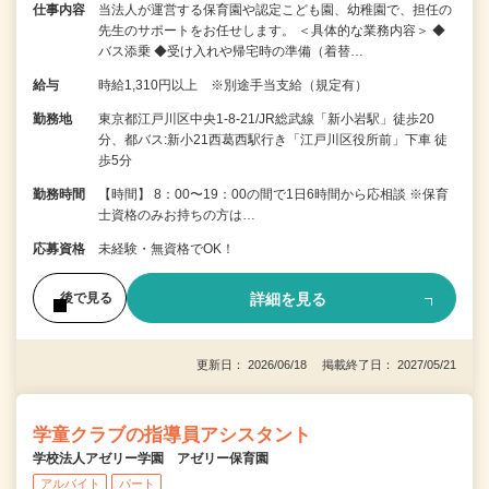
仕事内容
当法人が運営する保育園や認定こども園、幼稚園で、担任の
先生のサポートをお任せします。 ＜具体的な業務内容＞ ◆
バス添乗 ◆受け入れや帰宅時の準備（着替…
給与
時給1,310円以上 ※別途手当支給（規定有）
勤務地
東京都江戸川区中央1-8-21/JR総武線「新小岩駅」徒歩20
分、都バス:新小21西葛西駅行き「江戸川区役所前」下車 徒
歩5分
勤務時間
【時間】 8：00〜19：00の間で1日6時間から応相談 ※保育
士資格のみお持ちの方は…
応募資格
未経験・無資格でOK！
詳細を見る
後で見る
更新日： 2026/06/18 掲載終了日： 2027/05/21
学童クラブの指導員アシスタント
学校法人アゼリー学園 アゼリー保育園
アルバイト
パート