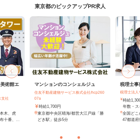
東京都のピックアップPR求人
・美術館エ
マンションのコンシェルジュ
税理士事
税理士法人
住友不動産建物サービス株式会社/hcp260
木支社
07a
時給1,3
時給1,700円
年数・ス
本木、虎
東京都中央区晴海/都営大江戸線「勝
全国どこ
十番、...
どき駅」徒歩5分
47都道