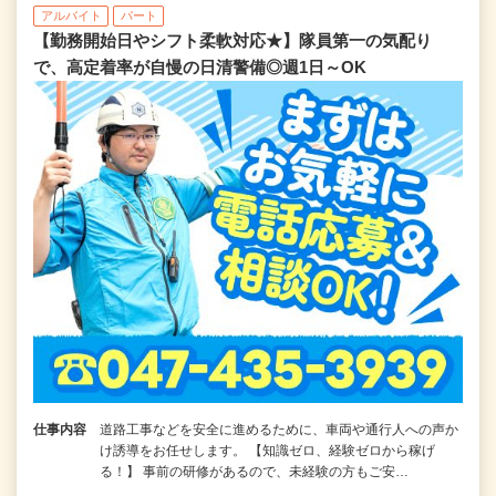
アルバイト
パート
【勤務開始日やシフト柔軟対応★】隊員第一の気配り
で、高定着率が自慢の日清警備◎週1日～OK
仕事内容
道路工事などを安全に進めるために、車両や通行人への声か
け誘導をお任せします。 【知識ゼロ、経験ゼロから稼げ
る！】 事前の研修があるので、未経験の方もご安…