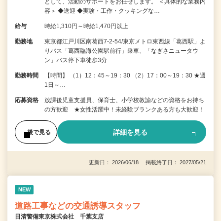
として、活動のサポートをお任せします。 ＜具体的な業務内
容＞ ◆送迎 ◆実験・工作・クッキングな…
給与
時給1,310円～時給1,470円以上
勤務地
東京都江戸川区南葛西7-2-54/東京メトロ東西線「葛西駅」よ
りバス「葛西臨海公園駅前行」乗車、「なぎさニュータウ
ン」バス停下車徒歩3分
勤務時間
【時間】 （1）12：45～19：30 （2）17：00～19：30 ★週
1日～…
応募資格
放課後児童支援員、保育士、小学校教諭などの資格をお持ち
の方歓迎 ★女性活躍中！未経験ブランクある方も大歓迎！
詳細を見る
後で見る
更新日： 2026/06/18 掲載終了日： 2027/05/21
NEW
道路工事などの交通誘導スタッフ
日清警備東京株式会社 千葉支店