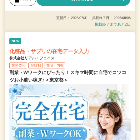
更新日： 2026/07/31 掲載終了日： 2026/08/08
掲載終了まであと2日
NEW
化粧品・サプリの在宅データ入力
株式会社リアル・フェイス
業務委託
登録制
在宅・内職
副業・Wワークにぴったり！スキマ時間に自宅でコツコ
ツお小遣い稼ぎ♪＜東京都＞