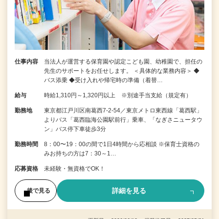
仕事内容
当法人が運営する保育園や認定こども園、幼稚園で、担任の
先生のサポートをお任せします。 ＜具体的な業務内容＞ ◆
バス添乗 ◆受け入れや帰宅時の準備（着替…
給与
時給1,310円～1,320円以上 ※別途手当支給（規定有）
勤務地
東京都江戸川区南葛西7-2-54／東京メトロ東西線「葛西駅」
よりバス「葛西臨海公園駅前行」乗車、「なぎさニュータウ
ン」バス停下車徒歩3分
勤務時間
8：00〜19：00の間で1日4時間から応相談 ※保育士資格の
みお持ちの方は7：30～1…
応募資格
未経験・無資格でOK！
詳細を見る
後で見る