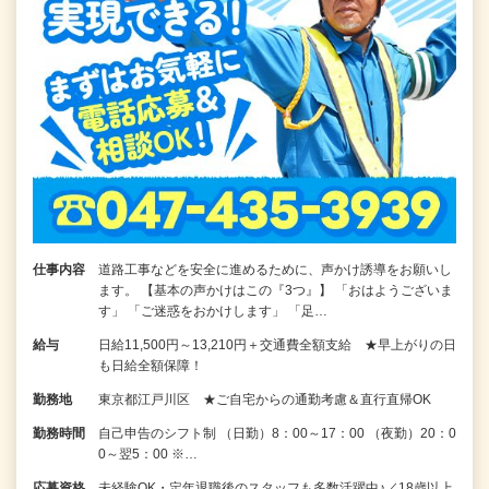
仕事内容
道路工事などを安全に進めるために、声かけ誘導をお願いし
ます。 【基本の声かけはこの『3つ』】 「おはようございま
す」 「ご迷惑をおかけします」 「足…
給与
日給11,500円～13,210円＋交通費全額支給 ★早上がりの日
も日給全額保障！
勤務地
東京都江戸川区 ★ご自宅からの通勤考慮＆直行直帰OK
勤務時間
自己申告のシフト制 （日勤）8：00～17：00 （夜勤）20：0
0～翌5：00 ※…
応募資格
未経験OK・定年退職後のスタッフも多数活躍中♪／18歳以上