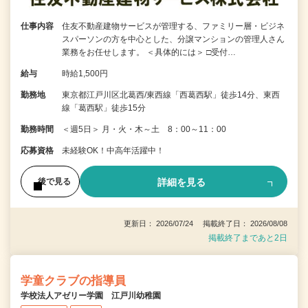
仕事内容
住友不動産建物サービスが管理する、ファミリー層・ビジネ
スパーソンの方を中心とした、分譲マンションの管理人さん
業務をお任せします。 ＜具体的には＞ □受付…
給与
時給1,500円
勤務地
東京都江戸川区北葛西/東西線「西葛西駅」徒歩14分、東西
線「葛西駅」徒歩15分
勤務時間
＜週5日＞ 月・火・木～土 8：00～11：00
応募資格
未経験OK！中高年活躍中！
詳細を見る
後で見る
更新日： 2026/07/24 掲載終了日： 2026/08/08
掲載終了まであと2日
学童クラブの指導員
学校法人アゼリー学園 江戸川幼稚園