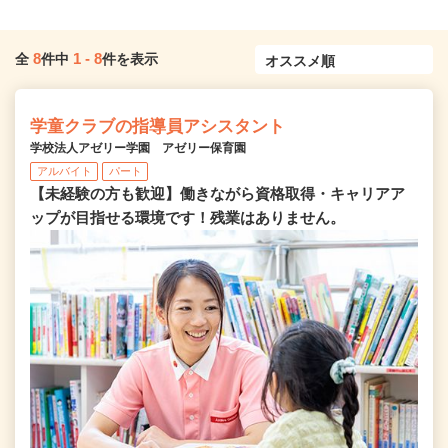
8
1
-
8
全
件中
件を表示
学童クラブの指導員アシスタント
学校法人アゼリー学園 アゼリー保育園
アルバイト
パート
【未経験の方も歓迎】働きながら資格取得・キャリアア
ップが目指せる環境です！残業はありません。