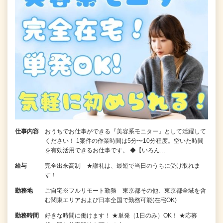
仕事内容
おうちでお仕事ができる『美容系モニター』として活躍して
ください！ 1案件の作業時間は5分〜10分程度。空いた時間
を有効活用できるお仕事です。 ◆【いろん…
給与
完全出来高制 ★謝礼は、最短で当日のうちに受け取れま
す！
勤務地
ご自宅※フルリモート勤務 東京都その他、東京都全域を含
む関東エリアおよび日本全国で勤務可能(在宅OK)
勤務時間
好きな時間に働けます！ ★単発（1日のみ）OK！ ★応募