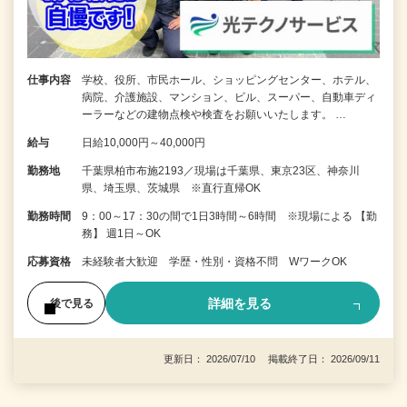
仕事内容
学校、役所、市民ホール、ショッピングセンター、ホテル、
病院、介護施設、マンション、ビル、スーパー、自動車ディ
ーラーなどの建物点検や検査をお願いいたします。 …
給与
日給10,000円～40,000円
勤務地
千葉県柏市布施2193／現場は千葉県、東京23区、神奈川
県、埼玉県、茨城県 ※直行直帰OK
勤務時間
9：00～17：30の間で1日3時間～6時間 ※現場による 【勤
務】 週1日～OK
応募資格
未経験者大歓迎 学歴・性別・資格不問 WワークOK
詳細を見る
後で見る
更新日： 2026/07/10 掲載終了日： 2026/09/11