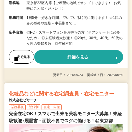
勤務地
東京都23区内等【ご希望の地域でオシゴトできます♪ お気
軽にご相談ください！】
勤務時間
1日5分～好きな時間、空いている時間に働けます！ ☆1回の
みの単発や短期～中長期まで…
応募資格
◎PC・スマートフォンをお持ちの方（※アンケートに必要
なため） ◎未経験者大歓迎！ ◎20代、30代、40代、50代の
女性の登録多数 ◎年齢不問
詳細を見る
後で見る
更新日： 2026/07/23 掲載終了日： 2026/08/30
化粧品などに関する在宅調査員・在宅モニター
株式会社ビサーチ
業務委託
登録制
在宅・内職
完全在宅OK！スマホで出来る美容モニター大募集！未経
験歓迎♪履歴書・面接不要でスグに働ける！@東京都