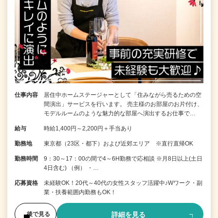
仕事内容
居住中ホームステージャーとして「住みながら売るための空
間演出」サービスを行います。 売主様のお部屋のお片付け、
モデルルームのような魅力的な部屋へ演出するお仕事で…
給与
時給1,400円～2,200円＋手当あり
勤務地
東京都（23区・都下）および近郊エリア ※直行直帰OK
勤務時間
9：30～17：00の間で4～6H勤務で応相談 ※月8日以上(土日
4日含む) （例） ・…
応募資格
未経験OK！20代～40代の女性スタッフ活躍中♪Wワーク・副
業・扶養範囲内勤務もOK！
詳細を見る
後で見る