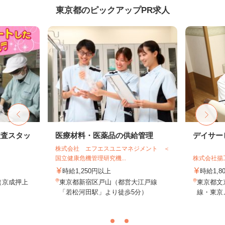
東京都のピックアップPR求人
検査スタッ
医療材料・医薬品の供給管理
デイサー
株式会社 エフエスユニマネジメント ＜
国立健康危機管理研究機...
株式会社揚
時給1,250円以上
時給1,
1（京成押上
東京都新宿区戸山（都営大江戸線
東京都文京
.
「若松河田駅」より徒歩5分）
線・東京