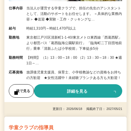
仕事内容
当法人が運営する学童クラブで、担任の先生のアシスタント
として、活動のサポートをお任せします。 ＜具体的な業務内
容＞ ◆送迎 ◆実験・工作・クッキングな…
給与
時給1,310円～時給1,470円以上
勤務地
東京都江戸川区清新町1-1-40/東京メトロ東西線「西葛西駅」
より都営バス「葛西臨海公園駅前行」 「臨海町二丁目団地前
行」乗車「清新ふたば小学校前」下車徒歩5分
勤務時間
【時間】 （1）13：00～18：00 （2）13：30～18：30 ★週
1日～…
応募資格
放課後児童支援員、保育士、小学校教諭などの資格をお持ち
の方歓迎 ★女性活躍中！未経験ブランクある方も大歓迎！
詳細を見る
後で見る
更新日： 2026/06/18 掲載終了日： 2027/05/21
学童クラブの指導員