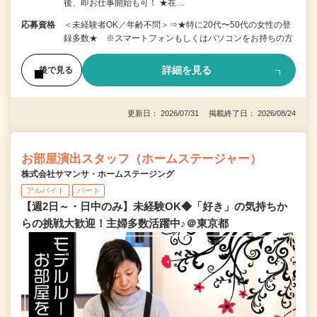
後、即お仕事開始も可！ ★在…
応募資格
＜未経験者OK／年齢不問＞⇒★特に20代〜50代の女性の登
録多数★ ※スマートフォンもしくはパソコンをお持ちの方
詳細を見る
後で見る
更新日： 2026/07/31 掲載終了日： 2026/08/24
お部屋演出スタッフ（ホームステージャー）
株式会社サマンサ・ホームステージング
アルバイト
パート
【週2日～・日中のみ】未経験OK◆「好き」の気持ちか
らの挑戦大歓迎！主婦多数活躍中♪＠東京都