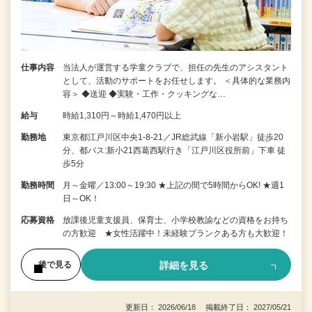
仕事内容
当法人が運営する学童クラブで、担任の先生のアシスタント
として、活動のサポートをお任せします。 ＜具体的な業務内
容＞ ◆送迎 ◆実験・工作・クッキングな…
給与
時給1,310円～時給1,470円以上
勤務地
東京都江戸川区中央1-8-21／JR総武線「新小岩駅」徒歩20
分、都バス:新小21西葛西駅行き「江戸川区役所前」下車 徒
歩5分
勤務時間
月～金曜／13:00～19:30 ★上記の間で5時間からOK! ★週1
日～OK！
応募資格
放課後児童支援員、保育士、小学校教諭などの資格をお持ち
の方歓迎 ★女性活躍中！未経験ブランクある方も大歓迎！
詳細を見る
後で見る
更新日： 2026/06/18 掲載終了日： 2027/05/21