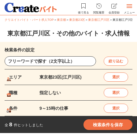
後で見る
閲覧履歴
会員登録
メニュー
クリエイトバイト・パート求人TOP
＞
東京都
＞
東京都23区
＞
東京都江戸川区
＞
東京都江戸川区・
東京都江戸川区・その他のバイト・求人情報
検索条件の設定
絞り込む
エリア
東京都23区(江戸川区)
選択
職種
指定しない
選択
条件
9～15時の仕事
選択
8
検索条件を保存
全
件ヒットしました