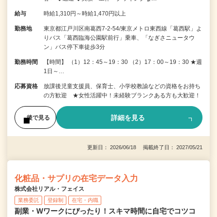
給与
時給1,310円～時給1,470円以上
勤務地
東京都江戸川区南葛西7-2-54/東京メトロ東西線「葛西駅」よ
りバス「葛西臨海公園駅前行」乗車、「なぎさニュータウ
ン」バス停下車徒歩3分
勤務時間
【時間】 （1）12：45～19：30 （2）17：00～19：30 ★週
1日～…
応募資格
放課後児童支援員、保育士、小学校教諭などの資格をお持ち
の方歓迎 ★女性活躍中！未経験ブランクある方も大歓迎！
詳細を見る
後で見る
更新日： 2026/06/18 掲載終了日： 2027/05/21
化粧品・サプリの在宅データ入力
株式会社リアル・フェイス
業務委託
登録制
在宅・内職
副業・Wワークにぴったり！スキマ時間に自宅でコツコ