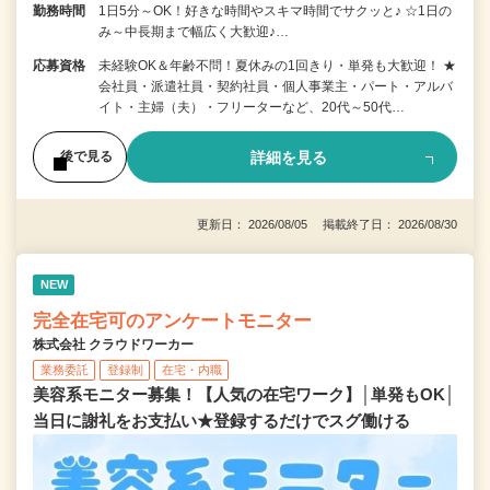
勤務時間
1日5分～OK！好きな時間やスキマ時間でサクッと♪ ☆1日の
み～中長期まで幅広く大歓迎♪…
応募資格
未経験OK＆年齢不問！夏休みの1回きり・単発も大歓迎！ ★
会社員・派遣社員・契約社員・個人事業主・パート・アルバ
イト・主婦（夫）・フリーターなど、20代～50代…
詳細を見る
後で見る
更新日： 2026/08/05 掲載終了日： 2026/08/30
NEW
完全在宅可のアンケートモニター
株式会社 クラウドワーカー
業務委託
登録制
在宅・内職
美容系モニター募集！【人気の在宅ワーク】│単発もOK│
当日に謝礼をお支払い★登録するだけでスグ働ける