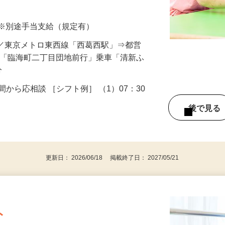
体的な業務内容＞ ◆バス添乗 ◆受け入れ
以上 ※別途手当支給（規定有）
40／東京メトロ東西線「西葛西駅」⇒都営
 「臨海町二丁目団地前行」乗車「清新ふ
分
4時間から応相談 ［シフト例］ （1）07：30
後で見
格
更新日： 2026/06/18 掲載終了日： 2027/05/21