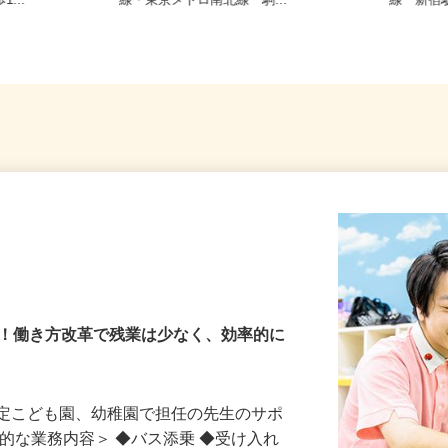
-9（東急東
東京都文京区本駒込5-32-8（JR山手
東京都新
...
線・東京メトロ南北線「駒...
線「新
園
長！働き方改革で残業は少なく、効率的に
認定こども園、幼稚園で担任の先生のサポ