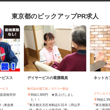
東京都のピックアップPR求人
ービスス
デイサービスの看護職員
ネット
サービス
株式会社揚工舎／ヨウコー駒込
グランカ
物取扱資格所持
時給1,800円 ★賃上げしまし
..
た！！
時給1