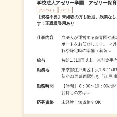
幼稚園の保育アシスタン
学校法人アゼリー学園 アゼリー保
アルバイト
パート
【資格不要】未経験の方も歓迎。残業な
す！正職員登用あり
仕事内容
当法人が運営する保育園や
ポートをお任せします。 ＜
れや帰宅時の準備（着替…
給与
時給1,310円以上 ※別途
勤務地
東京都江戸川区中央1-8-21
新小21西葛西駅行き「江戸
勤務時間
【時間】 8：00〜19：00
お持ちの方は…
応募資格
未経験・無資格でOK！