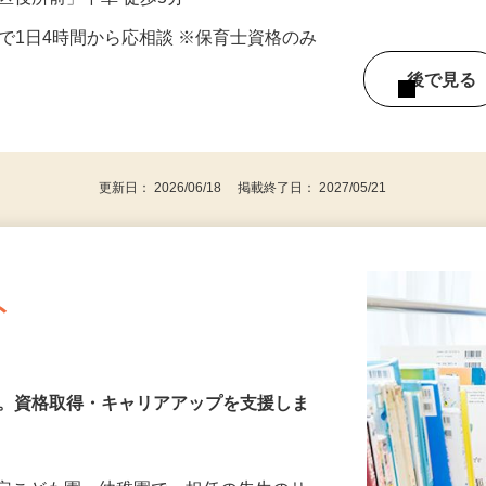
／JR総武線「新小岩駅」徒歩20分、都バス:
川区役所前」下車 徒歩5分
の間で1日4時間から応相談 ※保育士資格のみ
後で見
格
更新日： 2026/06/18 掲載終了日： 2027/05/21
ト
園
し。資格取得・キャリアアップを支援しま