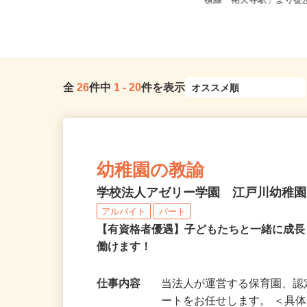
東京都新宿区歌舞伎町2-37-1（JR各
東京都世田谷区下馬1-20
線「新宿駅」東口より徒歩...
横線「祐天寺駅」より徒歩1
全
26
件中
1
-
20
件を表示
幼稚園の教諭
学校法人アゼリー学園 江戸川幼稚
アルバイト
パート
【有資格者優遇】子どもたちと一緒に成
働けます！
仕事内容
当法人が運営する保育園、