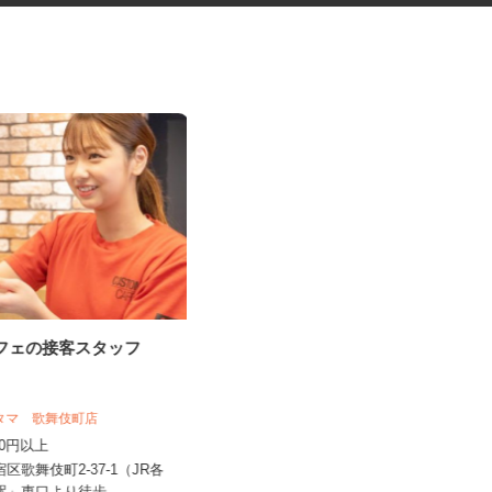
カフェの接客スタッフ
ガソリンスタンドのサービスス
タッフ
オブリプラーザ下馬 フルサービス
スタマ 歌舞伎町店
時給1,450円 ★危険物取扱資格所持
,350円以上
者はプラス100円時給UP...