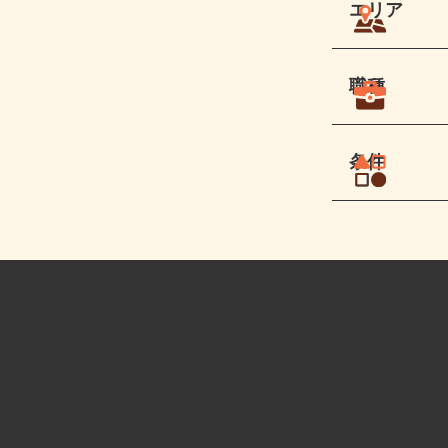
エリア
職種
条件