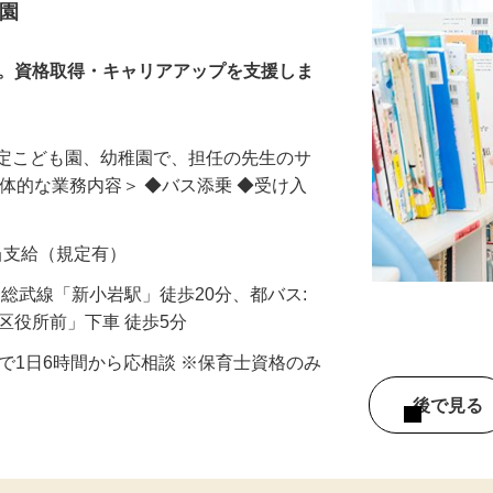
ト
育園
し。資格取得・キャリアアップを支援しま
認定こども園、幼稚園で、担任の先生のサ
具体的な業務内容＞ ◆バス添乗 ◆受け入
手当支給（規定有）
/JR総武線「新小岩駅」徒歩20分、都バス:
川区役所前」下車 徒歩5分
の間で1日6時間から応相談 ※保育士資格のみ
後で見