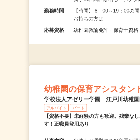
勤務地
東京都江戸川区中央1-8-21
新小21西葛西駅行き「江戸
勤務時間
【時間】 8：00～19：00
お持ちの方は…
応募資格
幼稚園教諭免許・保育士資
幼稚園の保育アシスタン
学校法人アゼリー学園 江戸川幼稚
アルバイト
パート
【資格不要】未経験の方も歓迎。残業な