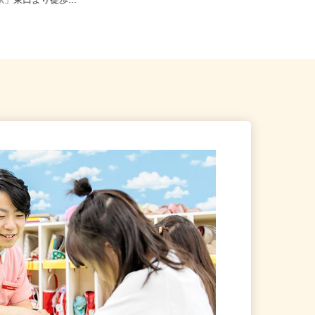
宿区歌舞伎町2-37-1（JR各
東京都世田谷区下馬1-20-9（東急東
宿駅」東口より徒歩...
横線「祐天寺駅」より徒歩1...