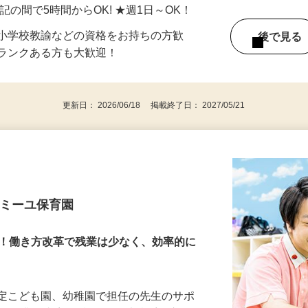
／JR総武線「新小岩駅」徒歩20分、都バス:
川区役所前」下車 徒歩5分
 ★上記の間で5時間からOK! ★週1日～OK！
、小学校教諭などの資格をお持ちの方歓
後で見
ブランクある方も大歓迎！
更新日： 2026/06/18 掲載終了日： 2027/05/21
ァミーユ保育園
長！働き方改革で残業は少なく、効率的に