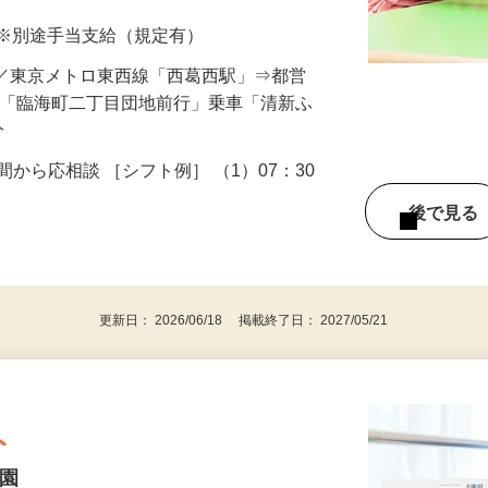
以上 ※別途手当支給（規定有）
40／東京メトロ東西線「西葛西駅」⇒都営
 「臨海町二丁目団地前行」乗車「清新ふ
分
4時間から応相談 ［シフト例］ （1）07：30
後で見
格
更新日： 2026/06/18 掲載終了日： 2027/05/21
ト