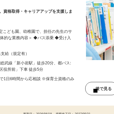
育園
し。資格取得・キャリアアップを支援しま
認定こども園、幼稚園で、担任の先生のサ
具体的な業務内容＞ ◆バス添乗 ◆受け入
手当支給（規定有）
/JR総武線「新小岩駅」徒歩20分、都バス:
川区役所前」下車 徒歩5分
の間で1日6時間から応相談 ※保育士資格のみ
後で見