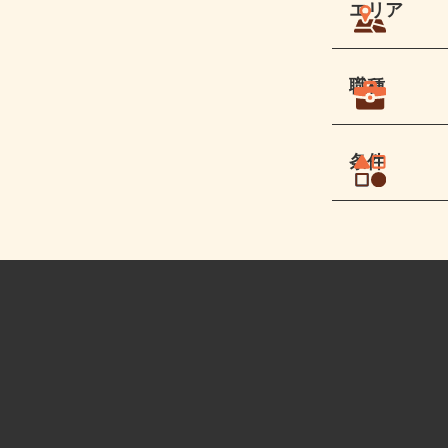
エリア
職種
条件