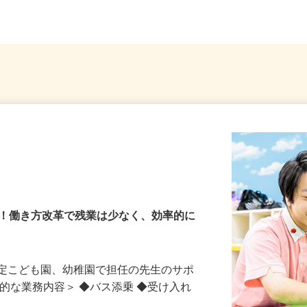
ーセブンビル10階／各線「...
戸線「落
園
長！働き方改革で残業は少なく、効率的に
認定こども園、幼稚園で担任の先生のサポ
体的な業務内容＞ ◆バス添乗 ◆受け入れ