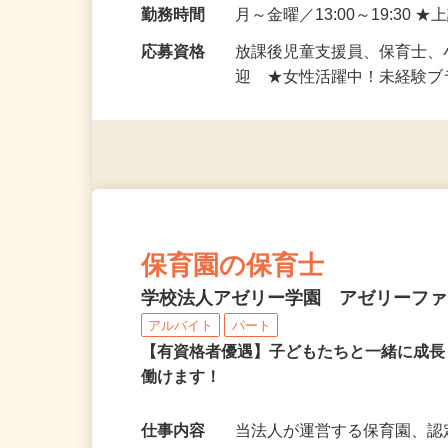
勤務地
東京都江戸川区中央1-8-21
新小21西葛西駅行き「江戸
勤務時間
月～金曜／13:00～19:30
応募資格
放課後児童支援員、保育士
迎 ★女性活躍中！未経験
保育園の保育士
学校法人アゼリー学園 アゼリーフ
アルバイト
パート
【有資格者優遇】子どもたちと一緒に成
働けます！