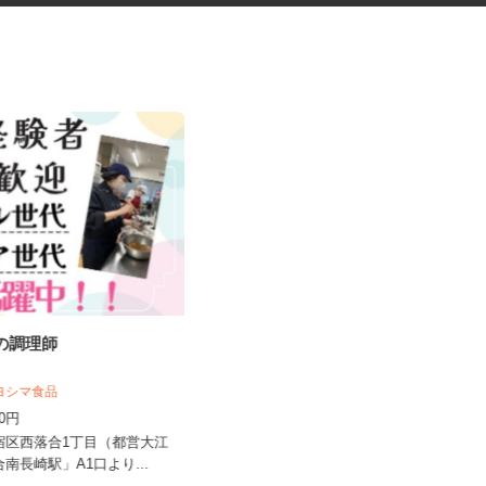
設の調理師
健康食品・化粧品・治験等のモ
ニター
キヨシマ食品
株式会社SOUKEN
500円
5,000円以上（1回のモニター参加に
つき） ※完全出来高制
新宿区西落合1丁目（都営大江