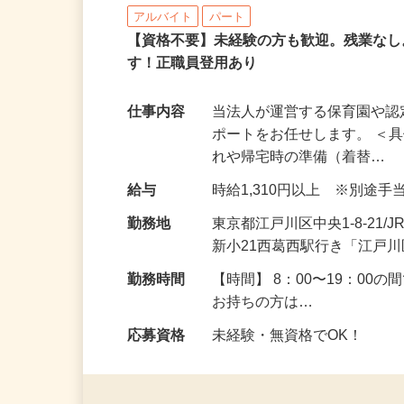
学校法人アゼリー学園 アゼリー保
アルバイト
パート
【資格不要】未経験の方も歓迎。残業な
す！正職員登用あり
仕事内容
当法人が運営する保育園や
ポートをお任せします。 ＜
れや帰宅時の準備（着替…
給与
時給1,310円以上 ※別途
勤務地
東京都江戸川区中央1-8-21
新小21西葛西駅行き「江戸
勤務時間
【時間】 8：00〜19：00
お持ちの方は…
応募資格
未経験・無資格でOK！