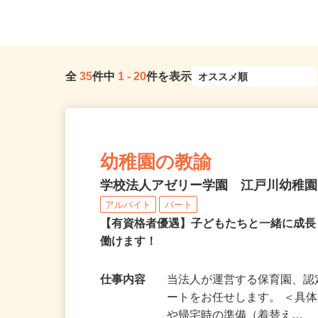
戸線「落合南長崎駅」A1口より...
東京都全域
全
35
件中
1
-
20
件を表示
幼稚園の教諭
学校法人アゼリー学園 江戸川幼稚
アルバイト
パート
【有資格者優遇】子どもたちと一緒に成
働けます！
仕事内容
当法人が運営する保育園、
ートをお任せします。 ＜具