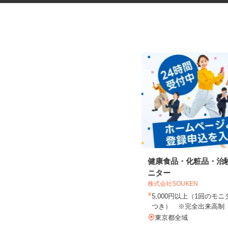
更生施設の調理師
健康食品・化粧品・治
ニター
株式会社キヨシマ食品
株式会社SOUKEN
時給1,500円
5,000円以上（1回の
つき） ※完全出来高
東京都新宿区西落合1丁目（都営大江