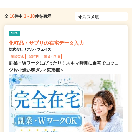
10
1
-
10
全
件中
件を表示
NEW
化粧品・サプリの在宅データ入力
株式会社リアル・フェイス
業務委託
登録制
在宅・内職
副業・Wワークにぴったり！スキマ時間に自宅でコツコ
ツお小遣い稼ぎ♪＜東京都＞