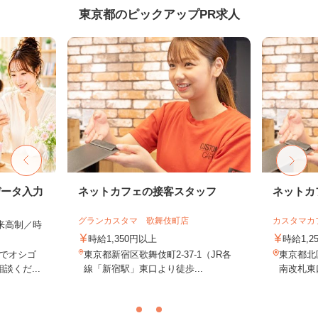
東京都のピックアップPR求人
データ入力
ネットカフェの接客スタッフ
ネットカ
グランカスタマ 歌舞伎町店
カスタマカ
出来高制／時
時給1,350円以上
時給1,2
でオシゴ
東京都新宿区歌舞伎町2-37-1（JR各
東京都北
談くだ...
線「新宿駅」東口より徒歩...
南改札東