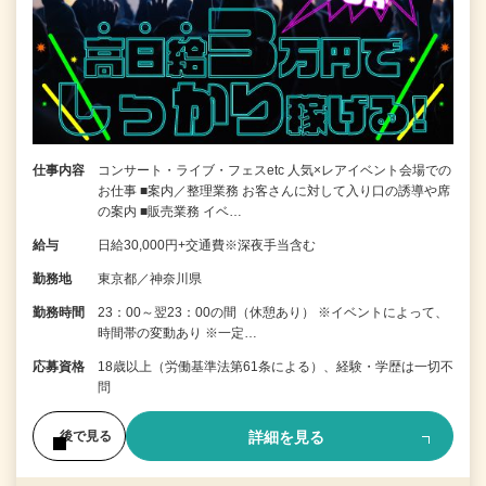
仕事内容
コンサート・ライブ・フェスetc 人気×レアイベント会場での
お仕事 ■案内／整理業務 お客さんに対して入り口の誘導や席
の案内 ■販売業務 イベ…
給与
日給30,000円+交通費※深夜手当含む
勤務地
東京都／神奈川県
勤務時間
23：00～翌23：00の間（休憩あり） ※イベントによって、
時間帯の変動あり ※一定…
応募資格
18歳以上（労働基準法第61条による）、経験・学歴は一切不
問
詳細を見る
後で見る