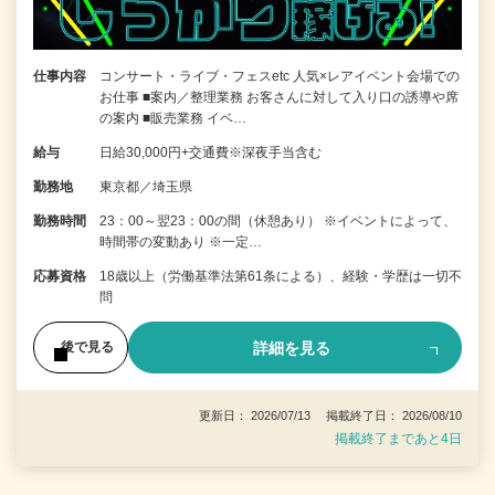
仕事内容
コンサート・ライブ・フェスetc 人気×レアイベント会場での
お仕事 ■案内／整理業務 お客さんに対して入り口の誘導や席
の案内 ■販売業務 イベ…
給与
日給30,000円+交通費※深夜手当含む
勤務地
東京都／埼玉県
勤務時間
23：00～翌23：00の間（休憩あり） ※イベントによって、
時間帯の変動あり ※一定…
応募資格
18歳以上（労働基準法第61条による）、経験・学歴は一切不
問
詳細を見る
後で見る
更新日： 2026/07/13 掲載終了日： 2026/08/10
掲載終了まであと4日