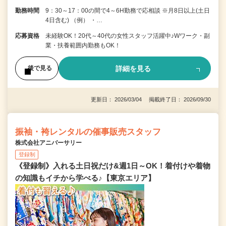
勤務時間
9：30～17：00の間で4～6H勤務で応相談 ※月8日以上(土日
4日含む) （例） ・…
応募資格
未経験OK！20代～40代の女性スタッフ活躍中♪Wワーク・副
業・扶養範囲内勤務もOK！
詳細を見る
後で見る
更新日： 2026/03/04 掲載終了日： 2026/09/30
振袖・袴レンタルの催事販売スタッフ
株式会社アニバーサリー
登録制
《登録制》入れる土日祝だけ&週1日～OK！着付けや着物
の知識もイチから学べる♪【東京エリア】