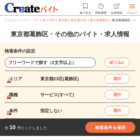
後で見る
閲覧履歴
会員登録
メニュー
クリエイトバイト・パート求人TOP
＞
東京都
＞
東京都23区
＞
東京都葛飾区
＞
東京都葛飾区・その
東京都葛飾区・その他のバイト・求人情報
検索条件の設定
絞り込む
エリア
東京都23区(葛飾区)
選択
職種
サービス(すべて)
選択
条件
指定しない
選択
10
検索条件を保存
全
件ヒットしました