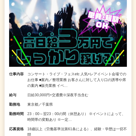
仕事内容
コンサート・ライブ・フェスetc 人気×レアイベント会場での
お仕事 ■案内／整理業務 お客さんに対して入り口の誘導や席
の案内 ■販売業務 イベ…
給与
日給30,000円+交通費※深夜手当含む
勤務地
東京都／千葉県
勤務時間
23：00～翌23：00の間（休憩あり） ※イベントによって、
時間帯の変動あり ※一定…
応募資格
18歳以上（労働基準法第61条による）、経験・学歴は一切不
問