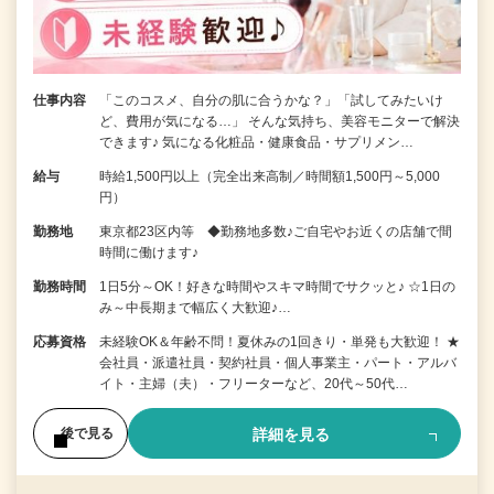
仕事内容
「このコスメ、自分の肌に合うかな？」「試してみたいけ
ど、費用が気になる…」 そんな気持ち、美容モニターで解決
できます♪ 気になる化粧品・健康食品・サプリメン…
給与
時給1,500円以上（完全出来高制／時間額1,500円～5,000
円）
勤務地
東京都23区内等 ◆勤務地多数♪ご自宅やお近くの店舗で間
時間に働けます♪
勤務時間
1日5分～OK！好きな時間やスキマ時間でサクッと♪ ☆1日の
み～中長期まで幅広く大歓迎♪…
応募資格
未経験OK＆年齢不問！夏休みの1回きり・単発も大歓迎！ ★
会社員・派遣社員・契約社員・個人事業主・パート・アルバ
イト・主婦（夫）・フリーターなど、20代～50代…
詳細を見る
後で見る