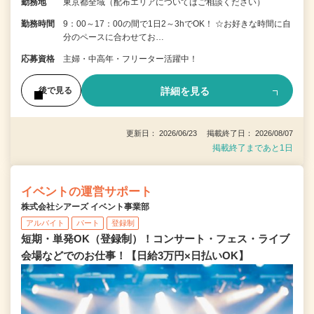
勤務地
東京都全域（配布エリアについてはご相談ください）
勤務時間
9：00～17：00の間で1日2～3hでOK！ ☆お好きな時間に自
分のペースに合わせてお…
応募資格
主婦・中高年・フリーター活躍中！
詳細を見る
後で見る
更新日： 2026/06/23 掲載終了日： 2026/08/07
掲載終了まであと1日
イベントの運営サポート
株式会社シアーズ イベント事業部
アルバイト
パート
登録制
短期・単発OK（登録制）！コンサート・フェス・ライブ
会場などでのお仕事！【日給3万円×日払いOK】