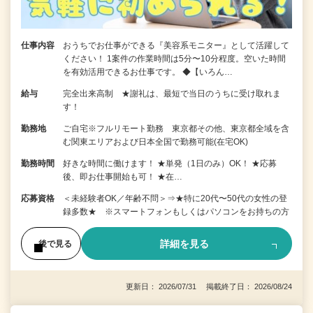
仕事内容
おうちでお仕事ができる『美容系モニター』として活躍して
ください！ 1案件の作業時間は5分〜10分程度。空いた時間
を有効活用できるお仕事です。 ◆【いろん…
給与
完全出来高制 ★謝礼は、最短で当日のうちに受け取れま
す！
勤務地
ご自宅※フルリモート勤務 東京都その他、東京都全域を含
む関東エリアおよび日本全国で勤務可能(在宅OK)
勤務時間
好きな時間に働けます！ ★単発（1日のみ）OK！ ★応募
後、即お仕事開始も可！ ★在…
応募資格
＜未経験者OK／年齢不問＞⇒★特に20代〜50代の女性の登
録多数★ ※スマートフォンもしくはパソコンをお持ちの方
詳細を見る
後で見る
更新日： 2026/07/31 掲載終了日： 2026/08/24