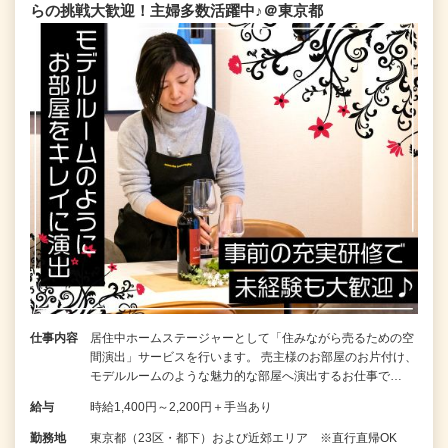
らの挑戦大歓迎！主婦多数活躍中♪＠東京都
仕事内容
居住中ホームステージャーとして「住みながら売るための空
間演出」サービスを行います。 売主様のお部屋のお片付け、
モデルルームのような魅力的な部屋へ演出するお仕事で…
給与
時給1,400円～2,200円＋手当あり
勤務地
東京都（23区・都下）および近郊エリア ※直行直帰OK