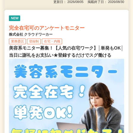
更新日： 2026/08/05 掲載終了日： 2026/08/30
NEW
完全在宅可のアンケートモニター
株式会社 クラウドワーカー
業務委託
登録制
在宅・内職
美容系モニター募集！【人気の在宅ワーク】│単発もOK│
当日に謝礼をお支払い★登録するだけでスグ働ける