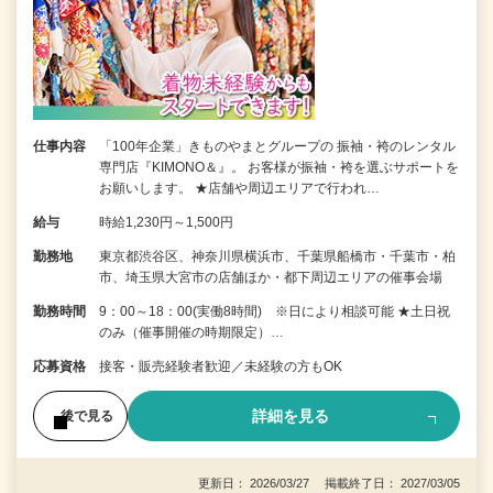
仕事内容
「100年企業」きものやまとグループの 振袖・袴のレンタル
専門店『KIMONO＆』。 お客様が振袖・袴を選ぶサポートを
お願いします。 ★店舗や周辺エリアで行われ…
給与
時給1,230円～1,500円
勤務地
東京都渋谷区、神奈川県横浜市、千葉県船橋市・千葉市・柏
市、埼玉県大宮市の店舗ほか・都下周辺エリアの催事会場
勤務時間
9：00～18：00(実働8時間) ※日により相談可能 ★土日祝
のみ（催事開催の時期限定）…
応募資格
接客・販売経験者歓迎／未経験の方もOK
詳細を見る
後で見る
更新日： 2026/03/27 掲載終了日： 2027/03/05