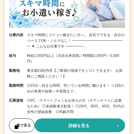
仕事内容
スキマ時間にコツコツ稼ぎたい方へ。 自宅でできる・自分の
ペースでOK・ノルマなし！ ━━━━━━━━━━━━━━
━ ▼ こんなお仕事です ━━━━━…
給与
時給1,500円以上（完全出来高制／時間額1,500円～5,000
円）
勤務地
東京都23区内等【ご希望の地域でオシゴトできます♪ お気
軽にご相談ください！】
勤務時間
1日5分～好きな時間、空いている時間に働けます！ ☆1回の
みの単発や短期～中長期まで…
応募資格
◎PC・スマートフォンをお持ちの方（※アンケートに必要
なため） ◎未経験者大歓迎！ ◎20代、30代、40代、50代の
女性の登録多数 ◎年齢不問
詳細を見る
後で見る