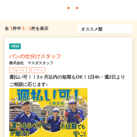
1
1
-
1
全
件中
件を表示
NEW
パンの仕分けスタッフ
株式会社 マスダスタッフ
アルバイト
パート
週払い可！！3ヶ月以内の短期もOK！1日4h・週2日より
ご相談に応じます♪