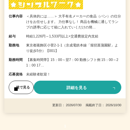
仕事内容
＜具体的には……＞ 大手有名メーカーの食品（パン）の仕分
けをお任せします。 力仕事なし！ 商品を機械に通してラン
プの誘導に応じて箱に入れていくだけの簡…
給与
時給1,226円～1,533円以上+交通費規定内支給
勤務地
東京都葛飾区小菅2-1-1（京成電鉄本線「堀切菖蒲園駅」よ
り徒歩5分）【001】
勤務時間
【募集時間帯】15：00～翌7：00 勤務シフト例 15：00～2
1：00 17…
応募資格
未経験者歓迎！
詳細を見る
後で見る
更新日： 2026/07/30 掲載終了日： 2026/10/30
1