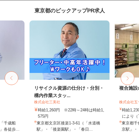
東京都のピックアップPR求人
フ
リサイクル資源の仕分け・分別・
複合施設
構内作業スタッ...
株式会社三美社
株式会社五
時給1,260円 ※22時～24時は時給1,
時給1,2
575円
により（
「千歳船
東京都文京区後楽1-3-61（「水道橋
東京都千
各徒歩...
駅」・「後楽園駅」・「春日...
京駅」・