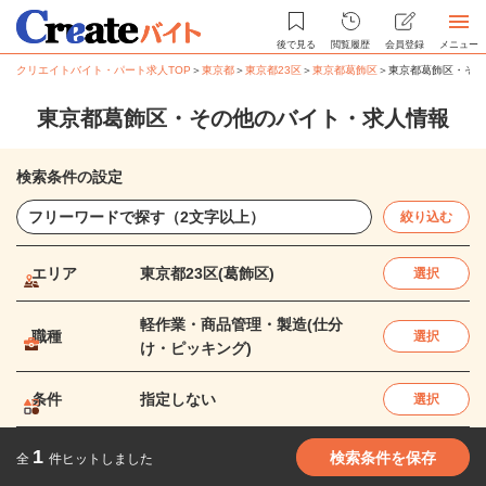
後で見る
閲覧履歴
会員登録
メニュー
クリエイトバイト・パート求人TOP
＞
東京都
＞
東京都23区
＞
東京都葛飾区
＞
東京都葛飾区・その
東京都葛飾区・その他のバイト・求人情報
検索条件の設定
絞り込む
エリア
東京都23区(葛飾区)
選択
軽作業・商品管理・製造(仕分
職種
選択
け・ピッキング)
条件
指定しない
選択
1
検索条件を保存
全
件ヒットしました