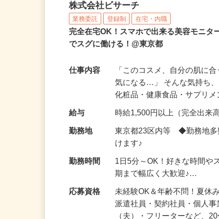
化粧品などに関する在宅
株式会社ビサーチ
業務委託
登録制
在宅・内職
完全在宅OK！スマホで出来る美容モニタ
でスグに働ける！@東京都
仕事内容
「このコスメ、自分の肌に
気になる…」 そんな気持ち
化粧品・健康食品・サプリ
給与
時給1,500円以上（完全出来高
勤務地
東京都23区内等 ◆勤務地
けます♪
勤務時間
1日5分～OK！好きな時間や
期まで幅広く大歓迎♪…
応募資格
未経験OK＆年齢不問！夏休