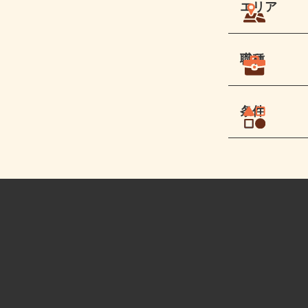
エリア
職種
条件