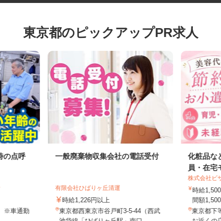
東京都のピックアップPR求人
時の点呼
一般廃棄物収集会社の電話受付
化粧品
員・在
株式会社
所
有限会社ひばりヶ丘清運
時給1
時給1,226円以上
間額1,5