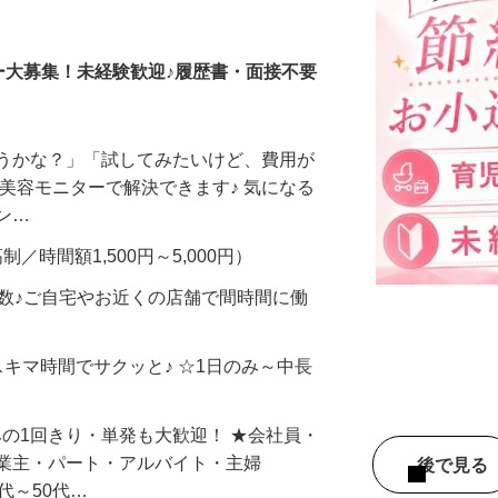
調査員・在宅モニター
ー大募集！未経験歓迎♪履歴書・面接不要
合うかな？」「試してみたいけど、費用が
、美容モニターで解決できます♪ 気になる
メン…
制／時間額1,500円～5,000円）
多数♪ご自宅やお近くの店舗で間時間に働
スキマ時間でサクッと♪ ☆1日のみ～中長
みの1回きり・単発も大歓迎！ ★会社員・