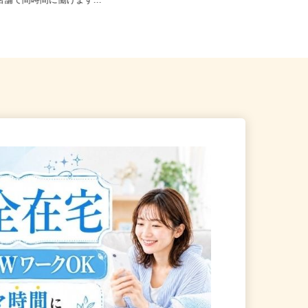
下等 ◆勤務地多数♪ご自宅や
東京都町田市鶴間5-3-15 ※車通勤
の店舗で間時間に働けます...
OK