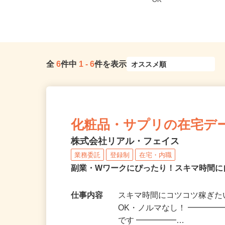
東京都下等 ◆勤務地多数♪ご自宅や
東京都町田市鶴間5-3-
お近くの店舗で間時間に働けます...
OK
全
6
件中
1
-
6
件を表示
化粧品・サプリの在宅デ
株式会社リアル・フェイス
業務委託
登録制
在宅・内職
副業・Wワークにぴったり！スキマ時間に
仕事内容
スキマ時間にコツコツ稼ぎた
OK・ノルマなし！ ━━━━