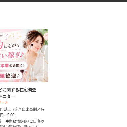
などに関する在宅調査
観光バスの出庫・帰庫時の点呼
宅モニター
業務
ビサーチ
中央交通株式会社 東京営業所
,500円以上（完全出来高制／時
00円～5,00...
時給1,230円～1,538円