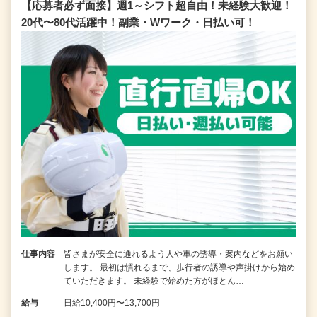
【応募者必ず面接】週1～シフト超自由！未経験大歓迎！
20代〜80代活躍中！副業・Wワーク・日払い可！
仕事内容
皆さまが安全に通れるよう人や車の誘導・案内などをお願い
します。 最初は慣れるまで、歩行者の誘導や声掛けから始め
ていただきます。 未経験で始めた方がほとん…
給与
日給10,400円〜13,700円