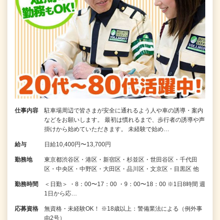
仕事内容
駐車場周辺で皆さまが安全に通れるよう人や車の誘導・案内
などをお願いします。 最初は慣れるまで、歩行者の誘導や声
掛けから始めていただきます。 未経験で始め…
給与
日給10,400円〜13,700円
勤務地
東京都渋谷区・港区・新宿区・杉並区・世田谷区・千代田
区・中央区・中野区・大田区・品川区・文京区・目黒区 他
勤務時間
＜日勤＞ ・8：00〜17：00 ・9：00〜18：00 ※1日8時間 週
1日から応…
応募資格
無資格・未経験OK！ ※18歳以上：警備業法による（例外事
由2号）