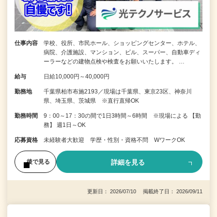
仕事内容
学校、役所、市民ホール、ショッピングセンター、ホテル、
病院、介護施設、マンション、ビル、スーパー、自動車ディ
ーラーなどの建物点検や検査をお願いいたします。 …
給与
日給10,000円～40,000円
勤務地
千葉県柏市布施2193／現場は千葉県、東京23区、神奈川
県、埼玉県、茨城県 ※直行直帰OK
勤務時間
9：00～17：30の間で1日3時間～6時間 ※現場による 【勤
務】 週1日～OK
応募資格
未経験者大歓迎 学歴・性別・資格不問 WワークOK
詳細を見る
後で見る
更新日： 2026/07/10 掲載終了日： 2026/09/11