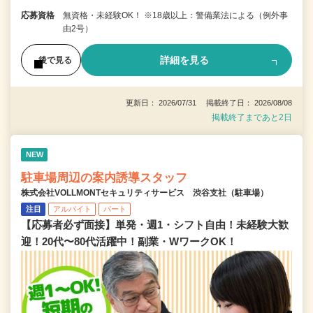
応募資格
無資格・未経験OK！ ※18歳以上：警備業法による（例外事
由2号）
詳細を見る
後で見る
更新日： 2026/07/31 掲載終了日： 2026/08/08
掲載終了まであと2日
NEW
駐車場周辺の案内誘導スタッフ
株式会社VOLLMONTセキュリティサービス 渋谷支社（駐車場）
注目
アルバイト
パート
【応募者必ず面接】単発・週1・シフト自由！未経験大歓
迎！20代〜80代活躍中！副業・WワークOK！