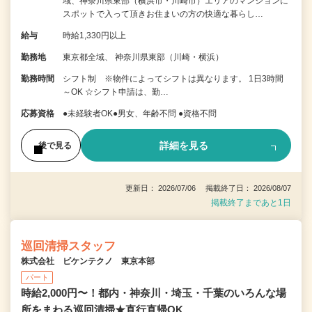
域、神奈川県東部（横浜市・川崎市）エリアのマンションに
スポットで入って頂きお住まいの方の快適な暮らし…
給与
時給1,330円以上
勤務地
東京都全域、 神奈川県東部（川崎・横浜）
勤務時間
シフト制 ※物件によってシフトは異なります。 1日3時間
～OK ☆シフト申請は、勤…
応募資格
●未経験者OK●男女、年齢不問 ●資格不問
詳細を見る
後で見る
更新日： 2026/07/06 掲載終了日： 2026/08/07
掲載終了まであと1日
巡回清掃スタッフ
株式会社 ビケンテクノ 東京本部
パート
時給2,000円〜！都内・神奈川・埼玉・千葉のいろんな場
所をまわる巡回清掃★直行直帰OK