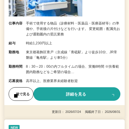
仕事内容
手術で使用する物品（診療材料・医薬品・医療器材等）の準
備や、手術後の片付けなどを行います。 変更範囲：配属先お
よび通勤圏内の受託業務
給与
時給1,230円以上
勤務地
東京都葛飾区青戸（京成線「青砥駅」より徒歩10分、JR常
磐線「亀有駅」より車5分）
勤務時間
8：30～20：00の内フルタイムの場合、実働8時間 ※扶養範
囲内勤務などをご希望の場合…
応募資格
高卒以上、医療業界未経験者歓迎
詳細を見る
後で見る
更新日： 2026/07/24 掲載終了日： 2026/08/31
NEW