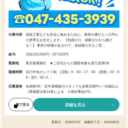
仕事内容
道路工事などを安全に進めるために、車両や通行人への声か
け誘導をお任せします。 【知識ゼロ、経験ゼロから稼げ
る！】 事前の研修があるので、未経験の方もご安…
給与
月給220,000円～257,620円
勤務地
東京都葛飾区 ★ご自宅からの通勤考慮＆直行直帰OK
勤務時間
自己申告のシフト制 （日勤）8：00～17：00 （夜勤）20：0
0～翌5：00 ※…
応募資格
未経験OK・定年退職後のスタッフも多数活躍中♪／18歳以上
（警備業法第14条による ※例外事由2号）
詳細を見る
後で見る
更新日： 2026/07/22 掲載終了日： 2026/08/31