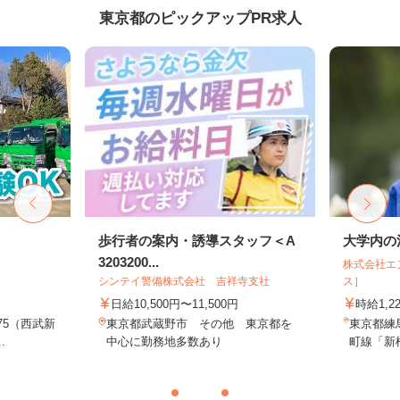
東京都のピックアップPR求人
ト
歩行者の案内・誘導スタッフ＜A
大学内の
3203200...
株式会社エ
シンテイ警備株式会社 吉祥寺支社
ス］
日給10,500円〜11,500円
時給1,2
75（西武新
東京都武蔵野市 その他 東京都を
東京都練
.
中心に勤務地多数あり
町線「新桜