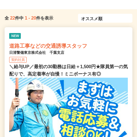
22
1
-
20
全
件中
件を表示
NEW
道路工事などの交通誘導スタッフ
日清警備東京株式会社 千葉支店
契約社員
＼給与UP／最初の30勤務は日給＋1,500円★隊員第一の気
配りで、高定着率が自慢！ミニボーナス有◎