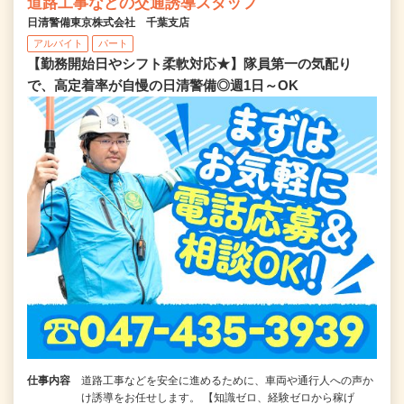
道路工事などの交通誘導スタッフ
日清警備東京株式会社 千葉支店
アルバイト
パート
【勤務開始日やシフト柔軟対応★】隊員第一の気配り
で、高定着率が自慢の日清警備◎週1日～OK
仕事内容
道路工事などを安全に進めるために、車両や通行人への声か
け誘導をお任せします。 【知識ゼロ、経験ゼロから稼げ