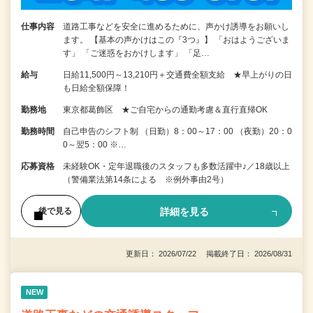
仕事内容
道路工事などを安全に進めるために、声かけ誘導をお願いし
ます。 【基本の声かけはこの『3つ』】 「おはようございま
す」 「ご迷惑をおかけします」 「足…
給与
日給11,500円～13,210円＋交通費全額支給 ★早上がりの日
も日給全額保障！
勤務地
東京都葛飾区 ★ご自宅からの通勤考慮＆直行直帰OK
勤務時間
自己申告のシフト制 （日勤）8：00～17：00 （夜勤）20：0
0～翌5：00 ※…
応募資格
未経験OK・定年退職後のスタッフも多数活躍中♪／18歳以上
（警備業法第14条による ※例外事由2号）
詳細を見る
後で見る
更新日： 2026/07/22 掲載終了日： 2026/08/31
NEW