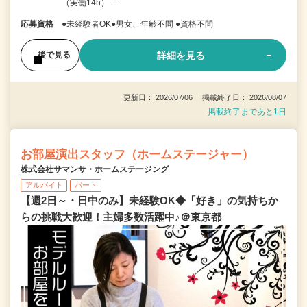
（実働14h） …
応募資格
●未経験者OK●男女、年齢不問 ●資格不問
詳細を見る
後で見る
更新日： 2026/07/06 掲載終了日： 2026/08/07
掲載終了まであと1日
お部屋演出スタッフ（ホームステージャー）
株式会社サマンサ・ホームステージング
アルバイト
パート
【週2日～・日中のみ】未経験OK◆「好き」の気持ちか
らの挑戦大歓迎！主婦多数活躍中♪＠東京都