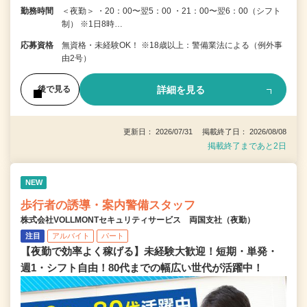
勤務時間
＜夜勤＞ ・20：00〜翌5：00 ・21：00〜翌6：00（シフト
制） ※1日8時…
応募資格
無資格・未経験OK！ ※18歳以上：警備業法による（例外事
由2号）
詳細を見る
後で見る
更新日： 2026/07/31 掲載終了日： 2026/08/08
掲載終了まであと2日
NEW
歩行者の誘導・案内警備スタッフ
株式会社VOLLMONTセキュリティサービス 両国支社（夜勤）
注目
アルバイト
パート
【夜勤で効率よく稼げる】未経験大歓迎！短期・単発・
週1・シフト自由！80代までの幅広い世代が活躍中！