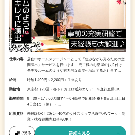
仕事内容
居住中ホームステージャーとして「住みながら売るための空
間演出」サービスを行います。 売主様のお部屋のお片付け、
モデルルームのような魅力的な部屋へ演出するお仕事で…
給与
時給1,400円～2,200円＋手当あり
勤務地
東京都（23区・都下）および近郊エリア ※直行直帰OK
勤務時間
9：30～17：00の間で4～6H勤務で応相談 ※月8日以上(土日
4日含む) （例） ・…
応募資格
未経験OK！20代～40代の女性スタッフ活躍中♪Wワーク・副
業・扶養範囲内勤務もOK！
詳細を見る
後で見る