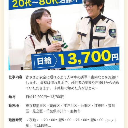
仕事内容
皆さまが安全に通れるよう人や車の誘導・案内などをお願い
します。 最初は慣れるまで、歩行者の誘導や声掛けから始め
ていただきます。 未経験で始めた方がほとん…
給与
日給12,200円〜13,700円
勤務地
東京都墨田区・葛飾区・江戸川区・台東区・江東区・荒川
区・足立区・千葉県市川市・船橋市
勤務時間
＜夜勤＞ ・20：00〜翌5：00 ・21：00〜翌6：00（シフト
制） ※1日8時…