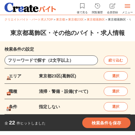
後で見る
閲覧履歴
会員登録
メニュー
クリエイトバイト・パート求人TOP
＞
東京都
＞
東京都23区
＞
東京都葛飾区
＞
東京都葛飾区・その
東京都葛飾区・その他のバイト・求人情報
検索条件の設定
絞り込む
エリア
東京都23区(葛飾区)
選択
職種
清掃・警備・設備(すべて)
選択
条件
指定しない
選択
22
検索条件を保存
全
件ヒットしました