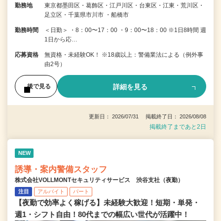
勤務地
東京都墨田区・葛飾区・江戸川区・台東区・江東・荒川区・
足立区・千葉県市川市 ・船橋市
勤務時間
＜日勤＞ ・8：00〜17：00 ・9：00〜18：00 ※1日8時間 週
1日から応…
応募資格
無資格・未経験OK！ ※18歳以上：警備業法による（例外事
由2号）
詳細を見る
後で見る
更新日： 2026/07/31 掲載終了日： 2026/08/08
掲載終了まであと2日
NEW
誘導・案内警備スタッフ
株式会社VOLLMONTセキュリティサービス 渋谷支社（夜勤）
注目
アルバイト
パート
【夜勤で効率よく稼げる】未経験大歓迎！短期・単発・
週1・シフト自由！80代までの幅広い世代が活躍中！