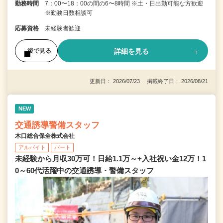
勤務時間
7：00〜18：00の間の6〜8時間 ※土・日出勤可能な方歓迎
※勤務日数相談可
応募資格
未経験者歓迎
詳細を見る
後で見る
更新日： 2026/07/23 掲載終了日： 2026/08/21
NEW
交通誘導警備スタッフ
木口総合保全株式会社
アルバイト
パート
未経験から月収30万可！日給1.1万～+入社祝い金12万！1
0～60代活躍中の交通誘導・警備スタッフ