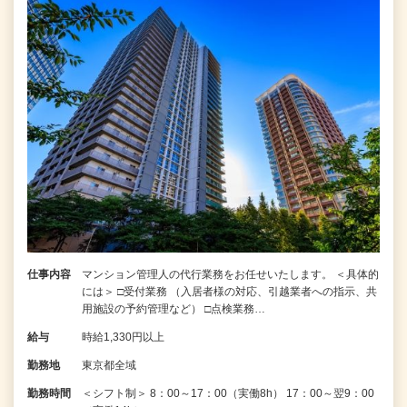
仕事内容
マンション管理人の代行業務をお任せいたします。 ＜具体的
には＞ □受付業務 （入居者様の対応、引越業者への指示、共
用施設の予約管理など） □点検業務…
給与
時給1,330円以上
勤務地
東京都全域
勤務時間
＜シフト制＞ 8：00～17：00（実働8h） 17：00～翌9：00