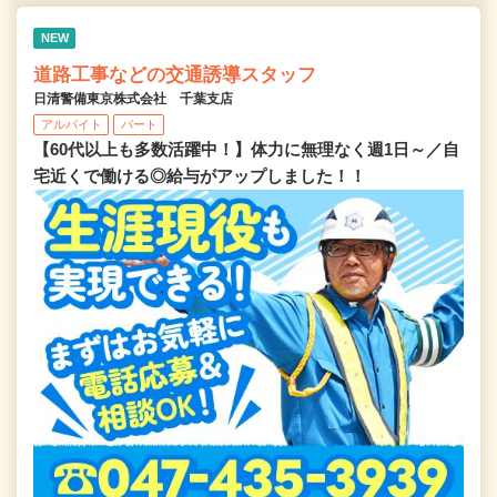
NEW
道路工事などの交通誘導スタッフ
日清警備東京株式会社 千葉支店
アルバイト
パート
【60代以上も多数活躍中！】体力に無理なく週1日～／自
宅近くで働ける◎給与がアップしました！！