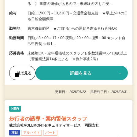
る！】 事前の研修があるので、未経験の方もご安…
給与
日給11,500円～13,210円＋交通費全額支給 ★早上がりの日
も日給全額保障！
勤務地
東京都葛飾区 ★ご自宅からの通勤考慮＆直行直帰OK
勤務時間
日勤／8：00～17：00 夜勤／20：00～翌5：00 ★シフト自
己申告制 ☆週1…
応募資格
未経験OK・定年退職後のスタッフも多数活躍中♪／18歳以上
（警備業法第14条による ※例外事由2号）
詳細を見る
後で見る
更新日： 2026/07/22 掲載終了日： 2026/08/31
NEW
歩行者の誘導・案内警備スタッフ
株式会社VOLLMONTセキュリティサービス 両国支社
注目
アルバイト
パート