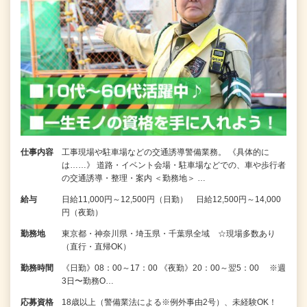
仕事内容
工事現場や駐車場などの交通誘導警備業務。 《具体的に
は……》 道路・イベント会場・駐車場などでの、車や歩行者
の交通誘導・整理・案内 ＜勤務地＞ …
給与
日給11,000円～12,500円（日勤） 日給12,500円～14,000
円（夜勤）
勤務地
東京都・神奈川県・埼玉県・千葉県全域 ☆現場多数あり
（直行・直帰OK）
勤務時間
《日勤》08：00～17：00 《夜勤》20：00～翌5：00 ※週
3日〜勤務O…
応募資格
18歳以上（警備業法による※例外事由2号）、未経験OK！